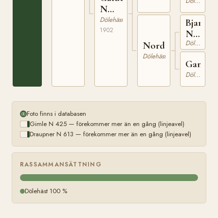
Dölehäst
N
4933
Dölehäst
Bjarne
1902
N
Dölehäst
301
Nordbybruna
Dölehäst
Gamleb
Dölehäst
Foto finns i databasen
Gimle N 425 — förekommer mer än en gång (linjeavel)
Draupner N 613 — förekommer mer än en gång (linjeavel)
RASSAMMANSÄTTNING
Dölehäst 100 %