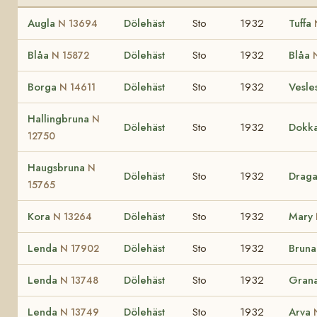
Augla
Dölehäst
Sto
1932
Tuffa
N 13694
Blåa
Dölehäst
Sto
1932
Blåa
N 15872
Borga
Dölehäst
Sto
1932
Vesle
N 14611
Hallingbruna
N
Dölehäst
Sto
1932
Dokk
12750
Haugsbruna
N
Dölehäst
Sto
1932
Drag
15765
Kora
Dölehäst
Sto
1932
Mary
N 13264
Lenda
Dölehäst
Sto
1932
Brun
N 17902
Lenda
Dölehäst
Sto
1932
Gran
N 13748
Lenda
Dölehäst
Sto
1932
Arva
N 13749