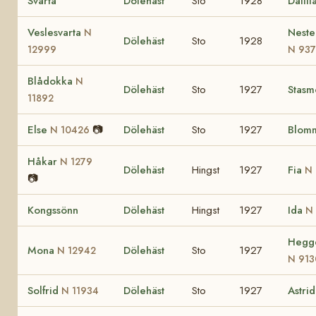
Svarta
Dölehäst
Sto
1928
Dalill
Veslesvarta
Neste
N
Dölehäst
Sto
1928
12999
N 93
Blådokka
N
Dölehäst
Sto
1927
Stasm
11892
Else
📷
Dölehäst
Sto
1927
Blom
N 10426
Håkar
N 1279
Dölehäst
Hingst
1927
Fia
N 
📷
Kongssönn
Dölehäst
Hingst
1927
Ida
N
Hegge
Mona
Dölehäst
Sto
1927
N 12942
N 913
Solfrid
Dölehäst
Sto
1927
Astri
N 11934