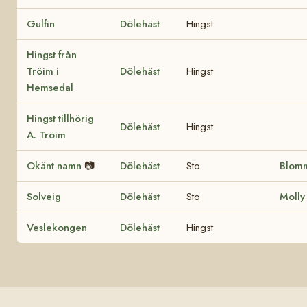
Gulfin
Dölehäst
Hingst
Hingst från
Tröim i
Dölehäst
Hingst
Hemsedal
Hingst tillhörig
Dölehäst
Hingst
A. Tröim
Okänt namn
📷
Dölehäst
Sto
Blom
Solveig
Dölehäst
Sto
Molly
Veslekongen
Dölehäst
Hingst