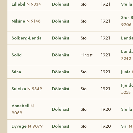
Lillebil
Dölehäst
Sto
1921
Stella
N 9334
Stor-
Nilsine
Dölehäst
Sto
1921
N 9148
9206
Solberg-Lenda
Dölehäst
Sto
1921
Lend
Lend
Solid
Dölehäst
Hingst
1921
7242
Stina
Dölehäst
Sto
1921
Junia
Fjeld
Suleika
Dölehäst
Sto
1921
N 9349
5258
Annabell
N
Dölehäst
Sto
1920
Stella
9069
Dyvege
Dölehäst
Sto
1920
Siri
N 9079
N