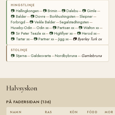
HINGSTLINJE
📷
Hallingkongen
📷
Brimin
📷
Dalebu
📷
Gimle
—
—
—
—
📷
Balder
📷
Dovre
Borkhushingsten
Sleipner
—
—
—
—
Forbrigd
📷
Veikle Balder
Segalstadhingsten
—
—
—
Huseby-Odin
Odin xx
📷
Partisan xx
📷
Walton xx
—
—
—
—
📷
Sir Peter Teazle xx
📷
Highflyer xx
📷
Herod xx
—
—
—
📷
Tartar xx
📷
Partner xx
Jigg xx
📷
Byerley Turk ox
—
—
—
STOLINJE
📷
Stjerna
Galdesvarta
Nordbybruna
Gamlebruna
—
—
—
Halvsyskon
PÅ FADERSIDAN (136)
NAMN
RAS
KÖN
FÖDD
MOR