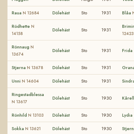
Raua
Dölehäst
Sto
1931
Blåa
N 12684
Rödhette
Brimi
N
Dölehäst
Sto
1931
14158
12423
Rönnaug
N
Dölehäst
Sto
1931
Frida
13674
Stjerna
Dölehäst
Sto
1931
Gran
N 13678
Unni
Dölehäst
Sto
1931
Sindr
N 14604
Ringestadblessa
Dölehäst
Sto
1930
Kårel
N 13617
Rönhild
Dölehäst
Sto
1930
Lydia
N 13103
Sokka
Dölehäst
Sto
1930
Stjer
N 13621