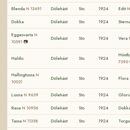
Blenda
Dölehäst
Sto
1924
Edit
N 13491
N
Dokka
Dölehäst
Sto
1924
Stern
Eggesvarta
N
Dölehäst
Sto
1924
Vera
📷
10591
Höstb
Haldis
Dölehäst
Sto
1924
7390
Hallingtussa
N
Dölehäst
Sto
1924
Flora
10021
Losna
Dölehäst
Sto
1924
Glori
N 9639
Raua
Dölehäst
Sto
1924
Dokka
N 10956
Tassa
Dölehäst
Sto
1924
Torg
N 11358