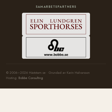
SAMARBETSPARTNERS
© 2006–2026 Häststam.se · Grundad av Karin Halvarsson
Hosting:
Bobbe Consulting