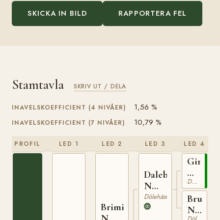
SKICKA IN BILD
RAPPORTERA FEL
Stamtavla
SKRIV UT / DELA
1,56 %
INAVELSKOEFFICIENT (4 NIVÅER)
10,79 %
INAVELSKOEFFICIENT (7 NIVÅER)
PROFIL
LED 1
LED 2
LED 3
LED 4
Gimle
N
Dalebu
Dölehäst
425
N
653
Dölehäst
Bruna
Brimin
N
N
Dölehäst