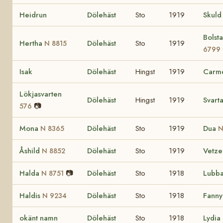
Heidrun
Dölehäst
Sto
1919
Skul
Bolst
Hertha
Dölehäst
Sto
1919
N 8815
6799
Isak
Dölehäst
Hingst
1919
Carm
Lökjasvarten
Dölehäst
Hingst
1919
Svart
📷
576
Mona
Dölehäst
Sto
1919
Dua
N 8365
N
Åshild
Dölehäst
Sto
1919
Vetze
N 8852
Halda
📷
Dölehäst
Sto
1918
Lubb
N 8751
Haldis
Dölehäst
Sto
1918
Fanny
N 9234
okänt namn
Dölehäst
Sto
1918
Lydia