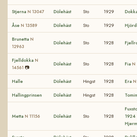
Stjerna
Dölehäst
Sto
1929
Dokk
N 13047
Åse
Dölehäst
Sto
1929
Hjörd
N 13589
Brunetta
N
Dölehäst
Sto
1928
Fjell
12963
Fjelldokka
N
Dölehäst
Sto
1928
Fia
N 
📷
14561
Halle
Dölehäst
Hingst
1928
Era
N
Hallingprinsen
Dölehäst
Hingst
1928
Tomi
Fuxst
Metta
Dölehäst
Sto
1928
1924 
N 11156
Hjer