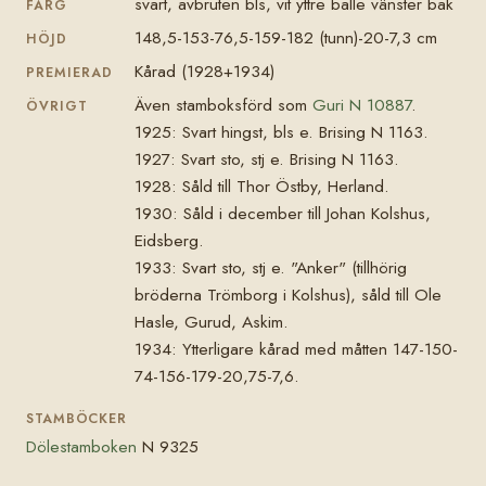
svart, avbruten bls, vit yttre balle vänster bak
FÄRG
148,5-153-76,5-159-182 (tunn)-20-7,3 cm
HÖJD
Kårad (1928+1934)
PREMIERAD
Även stamboksförd som
Guri N 10887
.
ÖVRIGT
1925: Svart hingst, bls e. Brising N 1163.
1927: Svart sto, stj e. Brising N 1163.
1928: Såld till Thor Östby, Herland.
1930: Såld i december till Johan Kolshus,
Eidsberg.
1933: Svart sto, stj e. "Anker" (tillhörig
bröderna Trömborg i Kolshus), såld till Ole
Hasle, Gurud, Askim.
1934: Ytterligare kårad med måtten 147-150-
74-156-179-20,75-7,6.
STAMBÖCKER
Dölestamboken
N 9325