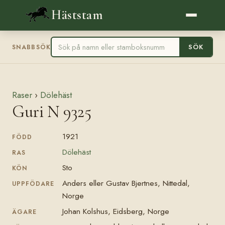
Häststam
SÖK
SNABBSÖK
Raser
›
Dölehäst
Guri N 9325
1921
FÖDD
Dölehäst
RAS
Sto
KÖN
Anders eller Gustav Bjertnes, Nittedal,
UPPFÖDARE
Norge
Johan Kolshus, Eidsberg, Norge
ÄGARE