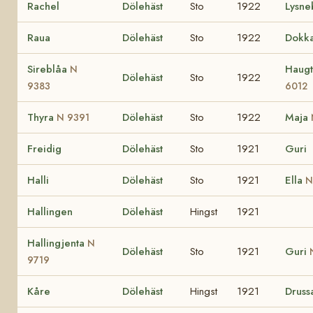
Rachel
Dölehäst
Sto
1922
Lysne
Raua
Dölehäst
Sto
1922
Dokk
Sireblåa
Haugt
N
Dölehäst
Sto
1922
9383
6012
Thyra
Dölehäst
Sto
1922
Maja
N 9391
Freidig
Dölehäst
Sto
1921
Guri
Halli
Dölehäst
Sto
1921
Ella
N
Hallingen
Dölehäst
Hingst
1921
Hallingjenta
N
Dölehäst
Sto
1921
Guri
9719
Kåre
Dölehäst
Hingst
1921
Druss