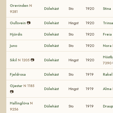
Grevinden
N
Dölehäst
Sto
1920
Stina
9281
Gullsvein
📷
Dölehäst
Hingst
1920
Trins
Hjördis
Dölehäst
Sto
1920
Freia
Juno
Dölehäst
Sto
1920
Nora
Höstb
Sikil
📷
Dölehäst
Hingst
1920
N 1205
7390
Fjeldrosa
Dölehäst
Sto
1919
Rake
Gjestar
N 1185
Dölehäst
Hingst
1919
Alma
📷
Hallinglöva
N
Dölehäst
Sto
1919
Drau
9256