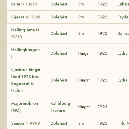
Brita
Dölehäst
Sto
1923
Lubb
N 10250
Gjessa
Dölehäst
Sto
1923
Fryd
N 11328
Hallingjenta
N
Dölehäst
Sto
1923
Bams
12310
Hallingkongen
Dölehäst
Hingst
1923
Lydia
II
Ljusbrun hingst
född 1923 hos
Dölehäst
Hingst
1923
Lydia
Engebret E.
Hulen
Majormobron
Kallblodig
Hingst
1923
(NO)
Travare
Samba
Dölehäst
Sto
1923
Hild
N 9999
N