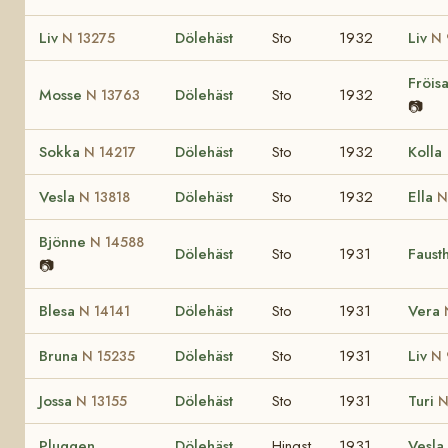
Liv
Dölehäst
Sto
1932
Liv
N 13275
N 
Fröis
Mosse
Dölehäst
Sto
1932
N 13763
📷
Sokka
Dölehäst
Sto
1932
Kolla
N 14217
Vesla
Dölehäst
Sto
1932
Ella
N 13818
N
Bjönne
N 14588
Dölehäst
Sto
1931
Faust
📷
Blesa
Dölehäst
Sto
1931
Vera
N 14141
Bruna
Dölehäst
Sto
1931
Liv
N 15235
N 
Jossa
Dölehäst
Sto
1931
Turi
N 13155
N
Pluggen
Dölehäst
Hingst
1931
Vesla