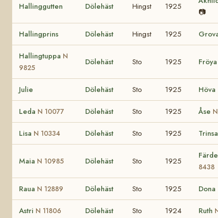
Åkhil
Hallinggutten
Dölehäst
Hingst
1925
📷
Hallingprins
Dölehäst
Hingst
1925
Grov
Hallingtuppa
N
Dölehäst
Sto
1925
Fröy
9825
Julie
Dölehäst
Sto
1925
Höva
Leda
Dölehäst
Sto
1925
Åse
N 10077
N
Lisa
Dölehäst
Sto
1925
Trins
N 10334
Färd
Maia
Dölehäst
Sto
1925
N 10985
8438
Raua
Dölehäst
Sto
1925
Dona
N 12889
Astri
Dölehäst
Sto
1924
Ruth
N 11806