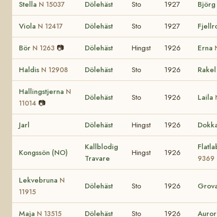
Stella
Dölehäst
Sto
1927
Björ
N 15037
Viola
Dölehäst
Sto
1927
Fjell
N 12417
Bör
📷
Dölehäst
Hingst
1926
Erna
N 1263
Haldis
Dölehäst
Sto
1926
Rake
N 12908
Hallingstjerna
N
Dölehäst
Sto
1926
Laila
📷
11014
Jarl
Dölehäst
Hingst
1926
Dokk
Kallblodig
Flatl
Kongssön (NO)
Hingst
1926
Travare
9369
Lekvebruna
N
Dölehäst
Sto
1926
Grov
11915
Maja
Dölehäst
Sto
1926
Auro
N 13515