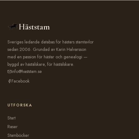
Häststam
Sveriges ledande databas för hästars stamtavlor
sedan 2006. Grundad av Karin Halvarsson
med en passion för hästar och genealogi —
byggd av hästälskare, för hästälskare.
info@haststam.se
Facebook
UTFORSKA
Start
Raser
Stamböcker