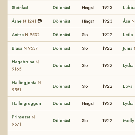
Steinfast
Dölehäst
Hingst
1923
Lubb
Åsne
📷
Dölehäst
Hingst
1923
Åsa
N 1241
N
Anitra
Dölehäst
Sto
1922
Leila
N 9532
Bläsa
Dölehäst
Sto
1922
Junia
N 9537
Hagabruna
N
Dölehäst
Sto
1922
Lydia
9165
Hallingjenta
N
Dölehäst
Sto
1922
Löva
9551
Hallingruggen
Dölehäst
Hingst
1922
Lydia
Prinsessa
N
Dölehäst
Sto
1922
Molly
9571