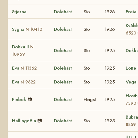
Stjerna
Dölehäst
Sto
1926
Freia
Kvåls
Sygna
Dölehäst
Sto
1926
N 10410
6520
Dokka II
N
Dölehäst
Sto
1925
Dokka
10969
Eva
Dölehäst
Sto
1925
Lotte
N 11362
Eva
Dölehäst
Sto
1925
Vega
N 9822
Höstb
Finbek
📷
Dölehäst
Hingst
1925
7390
Bubr
Hallingdöla
📷
Dölehäst
Sto
1925
8859