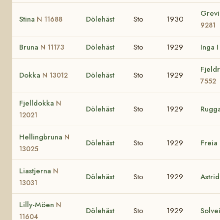
Grev
Stina
Dölehäst
Sto
1930
N 11688
9281
Bruna
Dölehäst
Sto
1929
Inga 
N 11173
Fjeld
Dokka
Dölehäst
Sto
1929
N 13012
7552
Fjelldokka
N
Dölehäst
Sto
1929
Rugg
12021
Hellingbruna
N
Dölehäst
Sto
1929
Freia
13025
Liastjerna
N
Dölehäst
Sto
1929
Astri
13031
Lilly-Möen
N
Dölehäst
Sto
1929
Solve
11604