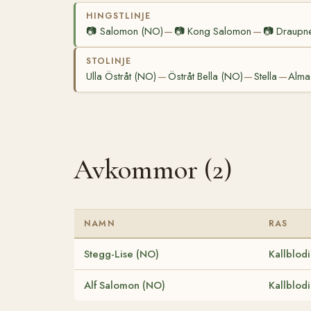
HINGSTLINJE
📷
Salomon (NO)
📷
Kong Salomon
📷
Draupn
—
—
STOLINJE
Ulla Östråt (NO)
Östråt Bella (NO)
Stella
Alma
—
—
—
Avkommor (2)
NAMN
RAS
Stegg-Lise (NO)
Kallblod
Alf Salomon (NO)
Kallblod