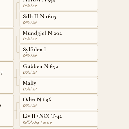
Dölehäst
Silli II N 1605
Dölehäst
Mundgjel N 202
Dölehäst
Sylfiden I
Dölehäst
Gubben N 692
47
Dölehäst
Mally
Dölehäst
Odin N 696
8
Dölehäst
Liv II (NO) T-42
Kallblodig Travare