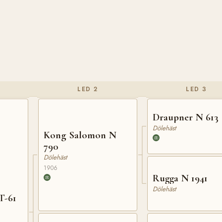
LED 2
LED 3
Draupner N 613
Dölehäst
Kong Salomon N
790
Dölehäst
1906
Rugga N 1941
Dölehäst
T-61