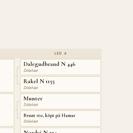
LED 4
Dalegudbrand N 446
Dölehäst
Rakel N 1155
Dölehäst
Munter
Dölehäst
Brunt sto, köpt på Hamar
Dölehäst
Nordvi N 554