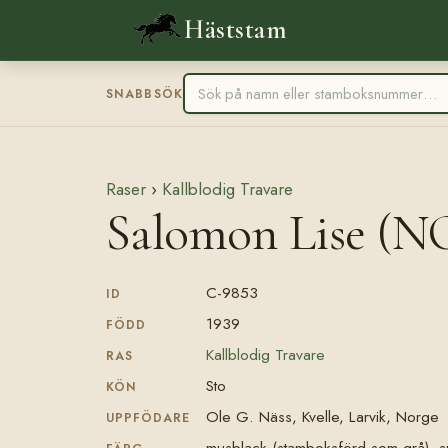
Häststam
SNABBSÖK
Raser
›
Kallblodig Travare
Salomon Lise (NO
C-9853
ID
1939
FÖDD
Kallblodig Travare
RAS
Sto
KÖN
Ole G. Näss, Kvelle, Larvik, Norge
UPPFÖDARE
musblack (stamboksförd som grå), 