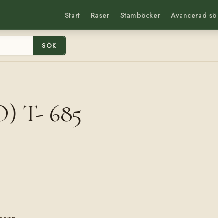
Start
Raser
Stamböcker
Avancerad sö
SÖK
) T- 685
snopp