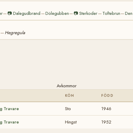
er
📷
Dalegudbrand
Dölegubben
📷
Sterkoder
Toftebrun
Den
—
—
—
—
—
Hegregula
—
Avkommor
KÖN
FÖDD
ig Travare
Sto
1946
ig Travare
Hingst
1952