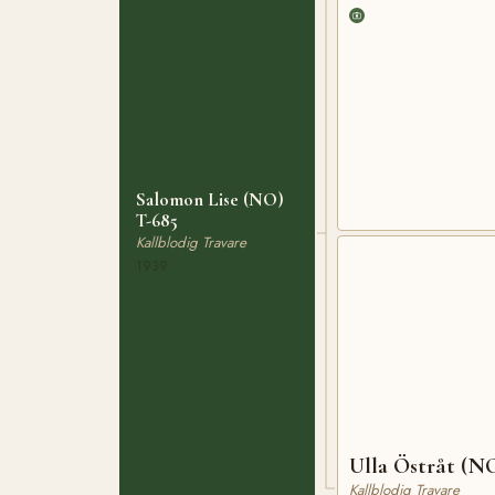
Salomon Lise (NO)
T-685
Kallblodig Travare
1939
Ulla Östråt (N
Kallblodig Travare