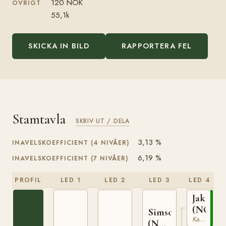
120 NOK
ÖVRIGT
55,1k
SKICKA IN BILD
RAPPORTERA FEL
Stamtavla
SKRIV UT / DELA
3,13 %
INAVELSKOEFFICIENT (4 NIVÅER)
6,19 %
INAVELSKOEFFICIENT (7 NIVÅER)
PROFIL
LED 1
LED 2
LED 3
LED 4
Jakken
(NO)
Simson
Kallblodig Travare
(NO)