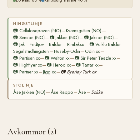
Dölehäst 60 %
Kallblodig Travare 40 %
HINGSTLINJE
📷
Cellulosepaven (NO)
Kvamsgutten (NO)
—
—
📷
Simson (NO)
📷
Jakken (NO)
📷
Jakson (NO)
—
—
—
📷
Jak
Fridtjov
Balder
Rimfakse
📷
Veikle Balder
—
—
—
—
—
Segalstadhingsten
Huseby-Odin
Odin xx
—
—
—
📷
Partisan xx
📷
Walton xx
📷
Sir Peter Teazle xx
—
—
—
📷
Highflyer xx
📷
Herod xx
📷
Tartar xx
—
—
—
📷
Partner xx
Jigg xx
📷
Byerley Turk ox
—
—
STOLINJE
Åse Jakken (NO)
Åse Rappo
Åse
Sokka
—
—
—
Avkommor (2)