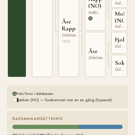
Kallblodig Travare
(NO)
Kallblodig Travare
Molly
(NO)
Åse
Kallblodig Travare
Rappo
Dölehäst
Fjolne
1932
Dölehäst
Åse
Dölehäst
Sokka
Dölehäst
Foto finns i databasen
Jakken (NO) — förekommer mer än en gång (linjeavel)
RASSAMMANSÄTTNING