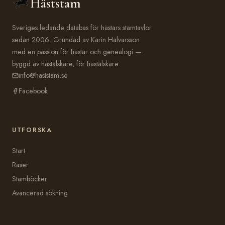
Häststam
Sveriges ledande databas för hästars stamtavlor
sedan 2006. Grundad av Karin Halvarsson
med en passion för hästar och genealogi —
byggd av hästälskare, för hästälskare.
info@haststam.se
Facebook
UTFORSKA
Start
Raser
Stamböcker
Avancerad sökning