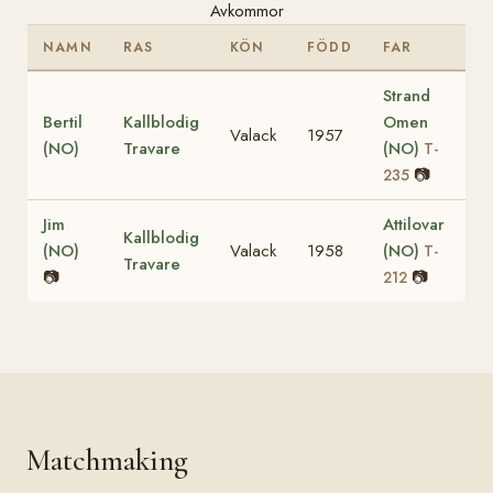
Avkommor
NAMN
RAS
KÖN
FÖDD
FAR
Strand
Bertil
Kallblodig
Omen
Valack
1957
(NO)
Travare
(NO)
T-
📷
235
Jim
Attilovar
Kallblodig
(NO)
Valack
1958
(NO)
T-
Travare
📷
📷
212
Matchmaking