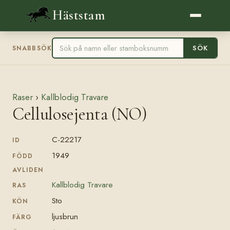
Häststam
SÖK
SNABBSÖK
Raser
›
Kallblodig Travare
Cellulosejenta (NO)
C-22217
ID
1949
FÖDD
AVLIDEN
Kallblodig Travare
RAS
Sto
KÖN
ljusbrun
FÄRG