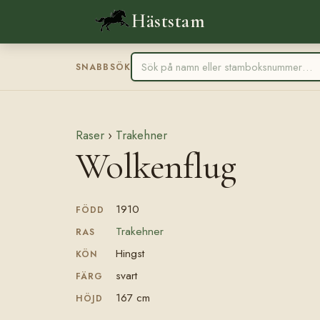
Häststam
SNABBSÖK
Raser
›
Trakehner
Wolkenflug
1910
FÖDD
Trakehner
RAS
Hingst
KÖN
svart
FÄRG
167 cm
HÖJD