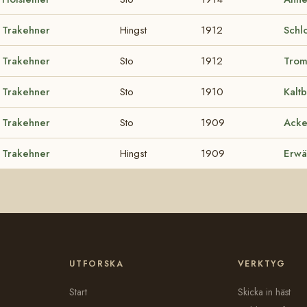
Trakehner
Hingst
1912
Schl
Trakehner
Sto
1912
Tro
Trakehner
Sto
1910
Kaltb
Trakehner
Sto
1909
Ack
Trakehner
Hingst
1909
Erwä
UTFORSKA
VERKTYG
Start
Skicka in häst