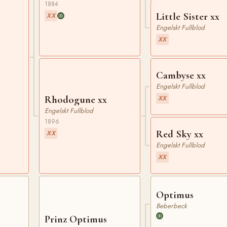
1884
Little Sister xx
XX
Engelskt Fullblod
XX
Cambyse xx
Engelskt Fullblod
Rhodogune xx
XX
Engelskt Fullblod
1896
Red Sky xx
XX
Engelskt Fullblod
XX
Optimus
Beberbeck
Prinz Optimus