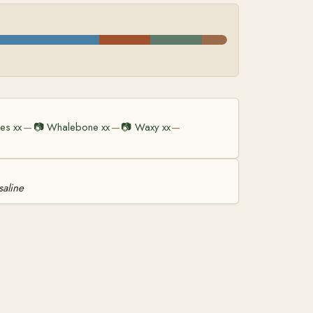
les xx
📷
Whalebone xx
📷
Waxy xx
—
—
—
aline