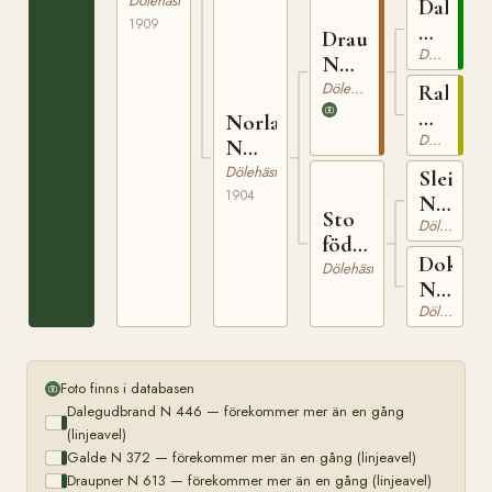
4677
Dölehäst
Dalegu
1909
N
Draupner
446
Dölehäst
N
613
Dölehäst
Rakel
N
Norlanda
1155
Dölehäst
N
3300
Dölehäst
Sleipne
1904
N
Sto
536
Dölehäst
född
Dokka
1900
Dölehäst
N
1270
Dölehäst
Foto finns i databasen
Dalegudbrand N 446 — förekommer mer än en gång
(linjeavel)
Galde N 372 — förekommer mer än en gång (linjeavel)
Draupner N 613 — förekommer mer än en gång (linjeavel)