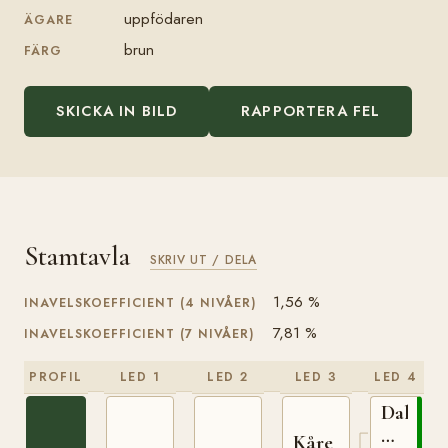
uppfödaren
ÄGARE
brun
FÄRG
SKICKA IN BILD
RAPPORTERA FEL
Stamtavla
SKRIV UT / DELA
1,56 %
INAVELSKOEFFICIENT (4 NIVÅER)
7,81 %
INAVELSKOEFFICIENT (7 NIVÅER)
PROFIL
LED 1
LED 2
LED 3
LED 4
Dalegu
N
Kåre