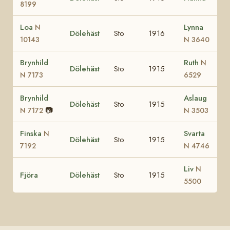
8199
Loa
Lynna
N
Dölehäst
Sto
1916
10143
N 3640
Brynhild
Ruth
N
Dölehäst
Sto
1915
N 7173
6529
Brynhild
Aslaug
Dölehäst
Sto
1915
📷
N 7172
N 3503
Finska
Svarta
N
Dölehäst
Sto
1915
7192
N 4746
Liv
N
Fjöra
Dölehäst
Sto
1915
5500