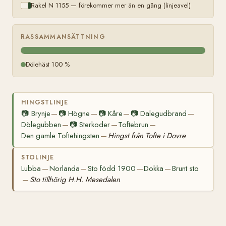
Rakel N 1155 — förekommer mer än en gång (linjeavel)
RASSAMMANSÄTTNING
Dölehäst 100 %
HINGSTLINJE
📷
Brynje
📷
Högne
📷
Kåre
📷
Dalegudbrand
—
—
—
—
Dölegubben
📷
Sterkoder
Toftebrun
—
—
—
Den gamle Toftehingsten
Hingst från Tofte i Dovre
—
STOLINJE
Lubba
Norlanda
Sto född 1900
Dokka
Brunt sto
—
—
—
—
Sto tillhörig H.H. Mesedalen
—