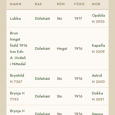
NAMN
RAS
KÖN
FÖDD
MOR
Opdöla
Lubba
Dölehäst
Sto
1917
N 2930
Brun
hingst
född 1916
Kapella
Dölehäst
Hingst
1916
hos Edv.
N 3009
A. Undeli
i Nittedal
Brynhild
Astrid
Dölehäst
Sto
1916
N 7367
N 2600
Brynja
Dokka
N
Dölehäst
Sto
1916
7795
N 3091
Brynja
N
Dölehäst
Sto
1916
Nanna