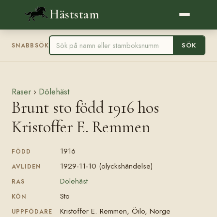
Häststam
SÖK
SNABBSÖK
Raser
›
Dölehäst
Brunt sto född 1916 hos
Kristoffer E. Remmen
1916
FÖDD
1929-11-10 (olyckshändelse)
AVLIDEN
Dölehäst
RAS
Sto
KÖN
Kristoffer E. Remmen, Öilo, Norge
UPPFÖDARE