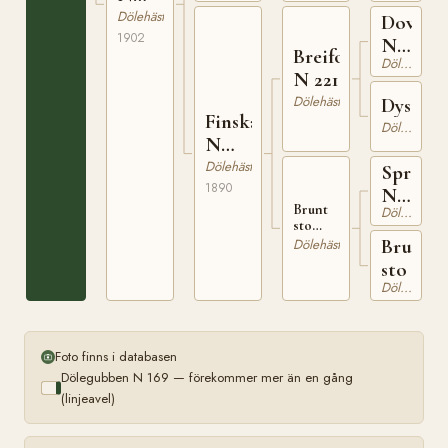
I.
2573
Dölehäst
Dovre
Blihovde
1902
N
Breifot
Dölehäst
130
N 221
Dölehäst
Dysteb
Finska
Dölehäst
N
472
Dölehäst
Spräkle
1890
N
Brunt
Dölehäst
112
sto
född
Brunt
Dölehäst
1873
sto
tillhörig
Dölehäst
Gudbrand
G.
Lunder
Foto finns i databasen
Dölegubben N 169 — förekommer mer än en gång
(linjeavel)