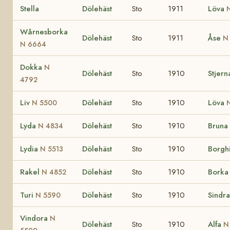
Stella
Dölehäst
Sto
1911
Löva
Wårnesborka
Dölehäst
Sto
1911
Åse
N
N 6664
Dokka
N
Dölehäst
Sto
1910
Stjer
4792
Liv
Dölehäst
Sto
1910
Löva
N 5500
Lyda
Dölehäst
Sto
1910
Bruna
N 4834
Lydia
Dölehäst
Sto
1910
Borgh
N 5513
Rakel
Dölehäst
Sto
1910
Bork
N 4852
Turi
Dölehäst
Sto
1910
Sindr
N 5590
Vindora
N
Dölehäst
Sto
1910
Alfa
N