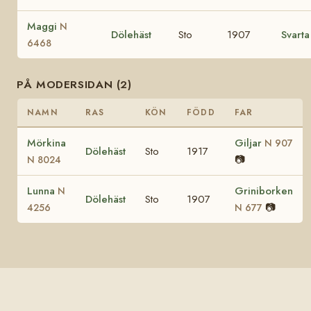
Maggi
N
Dölehäst
Sto
1907
Svarta
6468
PÅ MODERSIDAN (2)
NAMN
RAS
KÖN
FÖDD
FAR
Mörkina
Giljar
N 907
Dölehäst
Sto
1917
📷
N 8024
Lunna
Griniborken
N
Dölehäst
Sto
1907
📷
4256
N 677