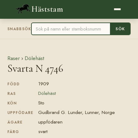
Häststam
SÖK
SNABBSÖK
Raser
›
Dölehäst
Svarta N 4746
1909
FÖDD
Dölehäst
RAS
Sto
KÖN
Gudbrand G. Lunder, Lunner, Norge
UPPFÖDARE
uppfödaren
ÄGARE
svart
FÄRG