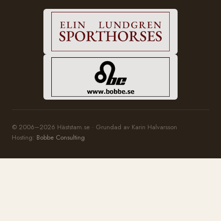
© 2006–2026 Häststam.se · Grundad av Karin Halvarsson
Hosting:
Bobbe Consulting