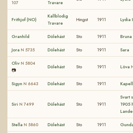
Travare
107
Kallblodig
Frithjof (NO)
Hingst
1911
Lydia 
Travare
Granhild
Dölehäst
Sto
1911
Bruna
Jora
Dölehäst
Sto
1911
Sara
N 5735
Oliv
N 5804
Dölehäst
Sto
1911
Löva
📷
Sigyn
Dölehäst
Sto
1911
Kapel
N 6643
Svart 
Siri
Dölehäst
Sto
1911
1905 h
N 7499
Lande
Stella
Dölehäst
Sto
1911
Gund
N 5860