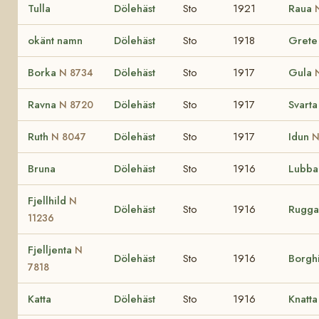
Tulla
Dölehäst
Sto
1921
Raua
okänt namn
Dölehäst
Sto
1918
Gret
Borka
Dölehäst
Sto
1917
Gula
N 8734
Ravna
Dölehäst
Sto
1917
Svarta
N 8720
Ruth
Dölehäst
Sto
1917
Idun
N 8047
N
Bruna
Dölehäst
Sto
1916
Lubba
Fjellhild
N
Dölehäst
Sto
1916
Rugg
11236
Fjelljenta
N
Dölehäst
Sto
1916
Borgh
7818
Katta
Dölehäst
Sto
1916
Knatt