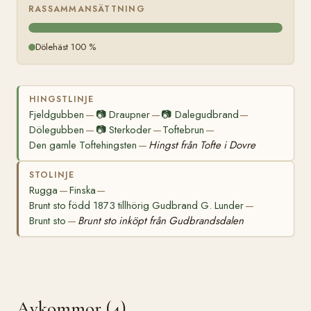
RASSAMMANSÄTTNING
Dölehäst 100 %
HINGSTLINJE
Fjeldgubben
📷
Draupner
📷
Dalegudbrand
—
—
—
Dölegubben
📷
Sterkoder
Toftebrun
—
—
—
Den gamle Toftehingsten
Hingst från Tofte i Dovre
—
STOLINJE
Rugga
Finska
—
—
Brunt sto född 1873 tillhörig Gudbrand G. Lunder
—
Brunt sto
Brunt sto inköpt från Gudbrandsdalen
—
Avkommor (4)