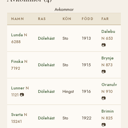
Avkommor
NAMN
RAS
KÖN
FÖDD
FAR
Dalebu
Lunda
N
Dölehäst
Sto
1913
N 653
6288
📷
Brynje
Finska
N
Dölehäst
Sto
1915
N 873
7192
📷
Granulv
Lunner
N
Dölehäst
Hingst
1916
N 910
📷
1121
📷
Brimin
Svarta
N
Dölehäst
Sto
1922
N 825
15241
📷