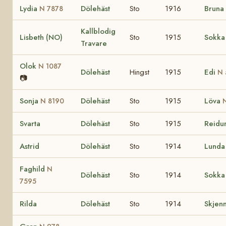
Lydia
Dölehäst
Sto
1916
Bruna
N 7878
Kallblodig
Lisbeth (NO)
Sto
1915
Sokka
Travare
Olok
N 1087
Dölehäst
Hingst
1915
Edi
N 
📷
Sonja
Dölehäst
Sto
1915
Löva
N 8190
Svarta
Dölehäst
Sto
1915
Reidu
Astrid
Dölehäst
Sto
1914
Lund
Faghild
N
Dölehäst
Sto
1914
Sokka
7595
Rilda
Dölehäst
Sto
1914
Skjen