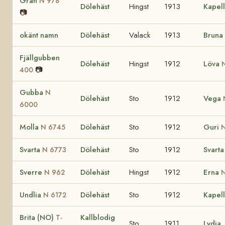
Gran
N 978
Dölehäst
Hingst
1913
Kapel
📷
okänt namn
Dölehäst
Valack
1913
Bruna
Fjällgubben
Dölehäst
Hingst
1912
Löva
📷
400
Gubba
N
Dölehäst
Sto
1912
Vega
6000
Molla
Dölehäst
Sto
1912
Guri
N 6745
N
Svarta
Dölehäst
Sto
1912
Svarta
N 6773
Sverre
Dölehäst
Hingst
1912
Erna
N 962
N
Undlia
Dölehäst
Sto
1912
Kapel
N 6172
Brita (NO)
Kallblodig
T-
Sto
1911
Lydia