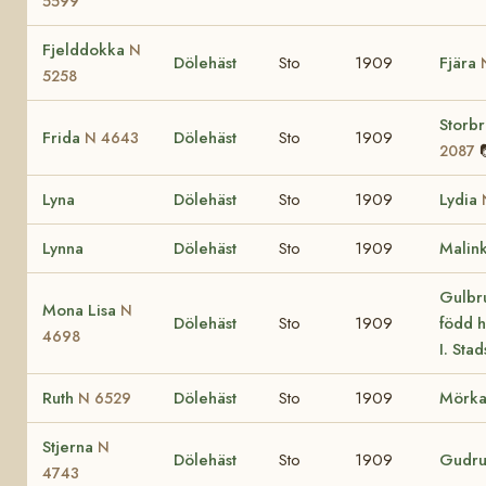
5599
Fjelddokka
N
Dölehäst
Sto
1909
Fjära
5258
Storb
Frida
Dölehäst
Sto
1909
N 4643
2087
Lyna
Dölehäst
Sto
1909
Lydia
Lynna
Dölehäst
Sto
1909
Malin
Gulbru
Mona Lisa
N
Dölehäst
Sto
1909
född 
4698
I. Sta
Ruth
Dölehäst
Sto
1909
Mörk
N 6529
Stjerna
N
Dölehäst
Sto
1909
Gudr
4743