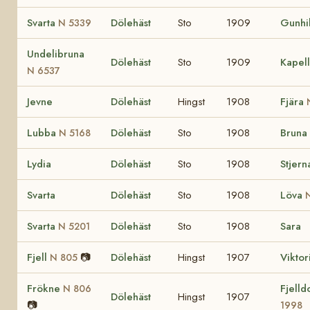
Svarta
Dölehäst
Sto
1909
Gunhi
N 5339
Undelibruna
Dölehäst
Sto
1909
Kapel
N 6537
Jevne
Dölehäst
Hingst
1908
Fjära
Lubba
Dölehäst
Sto
1908
Bruna
N 5168
Lydia
Dölehäst
Sto
1908
Stjern
Svarta
Dölehäst
Sto
1908
Löva
Svarta
Dölehäst
Sto
1908
Sara
N 5201
Fjell
📷
Dölehäst
Hingst
1907
Viktor
N 805
Frökne
Fjell
N 806
Dölehäst
Hingst
1907
📷
1998