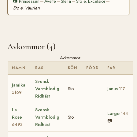
📷
Prinsessan
Avette
Stella
Sto e. Excelsior
—
—
—
—
Sto e. Vaurien
Avkommor (4)
Avkommor
NAMN
RAS
KÖN
FÖDD
FAR
Svensk
Jamika
Varmblodig
Sto
Janus
117
5169
Ridhäst
La
Svensk
Largo
144
Rose
Varmblodig
Sto
📷
Ridhäst
6493