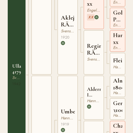
Engelskt Fullblod
xx
Engelskt Fullblod
Gold
Akleja
XX
Parmen
RÄc
Engelskt Fullblod
xx
1845
Svensk Varmblodig Ridhäst
Hartgru
1920
xx
Regina
Engelskt Fullblod
RÄ
II 819
Svensk Varmblodig Ridhäst
Fleik
Ulla
Hannoveranare
4179
Svensk Varmblodig Ridhäst
Alnok
1942
180019
Alderman
Hannoveranare
I
310010309
Hannoveranare
German
3100691
Umberto
Hannoveranare
Hannoveranare
1919
Chauffe
xx