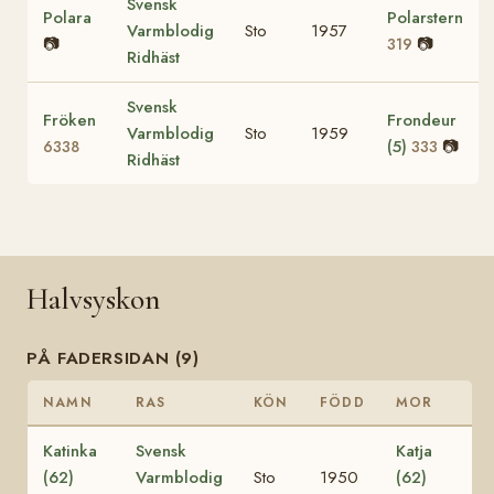
Svensk
Polara
Polarstern
Varmblodig
Sto
1957
📷
📷
319
Ridhäst
Svensk
Fröken
Frondeur
Varmblodig
Sto
1959
(5)
📷
6338
333
Ridhäst
Halvsyskon
PÅ FADERSIDAN (9)
NAMN
RAS
KÖN
FÖDD
MOR
Katinka
Svensk
Katja
(62)
Varmblodig
Sto
1950
(62)