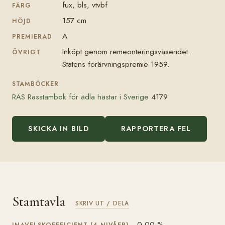
fux, bls, vtvbf
FÄRG
157 cm
HÖJD
A
PREMIERAD
Inköpt genom remeonteringsväsendet.
ÖVRIGT
Statens förärvningspremie 1959.
STAMBÖCKER
RÄS Rasstambok för ädla hästar i Sverige
4179
SKICKA IN BILD
RAPPORTERA FEL
Stamtavla
SKRIV UT / DELA
0,00 %