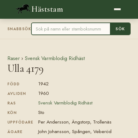
Häststam
SÖK
SNABBSÖK
Raser
›
Svensk Varmblodig Ridhäst
Ulla 4179
1942
FÖDD
1960
AVLIDEN
Svensk Varmblodig Ridhäst
RAS
Sto
KÖN
Per Andersson, Ängstorp, Trollenäs
UPPFÖDARE
John Johansson, Spången, Veberöd
ÄGARE