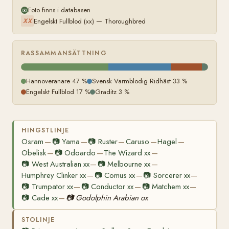
Foto finns i databasen
Engelskt Fullblod (xx) — Thoroughbred
XX
RASSAMMANSÄTTNING
Hannoveranare 47 %
Svensk Varmblodig Ridhäst 33 %
Engelskt Fullblod 17 %
Graditz 3 %
HINGSTLINJE
Osram
📷
Yama
📷
Ruster
Caruso
Hagel
—
—
—
—
—
Obelisk
📷
Odoardo
The Wizard xx
—
—
—
📷
West Australian xx
📷
Melbourne xx
—
—
Humphrey Clinker xx
📷
Comus xx
📷
Sorcerer xx
—
—
—
📷
Trumpator xx
📷
Conductor xx
📷
Matchem xx
—
—
—
📷
Cade xx
📷
Godolphin Arabian ox
—
STOLINJE