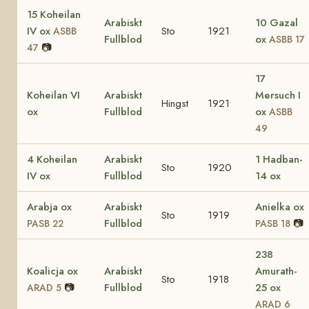
15 Koheilan
Arabiskt
10 Gazal
IV ox
Sto
1921
ASBB
Fullblod
ox
ASBB 17
📷
47
17
Koheilan VI
Arabiskt
Mersuch I
Hingst
1921
ox
Fullblod
ox
ASBB
49
4 Koheilan
Arabiskt
1 Hadban-
Sto
1920
IV ox
Fullblod
14 ox
Arabja ox
Arabiskt
Anielka ox
Sto
1919
Fullblod
📷
PASB 22
PASB 18
238
Koalicja ox
Arabiskt
Amurath-
Sto
1918
📷
Fullblod
25 ox
ARAD 5
ARAD 6