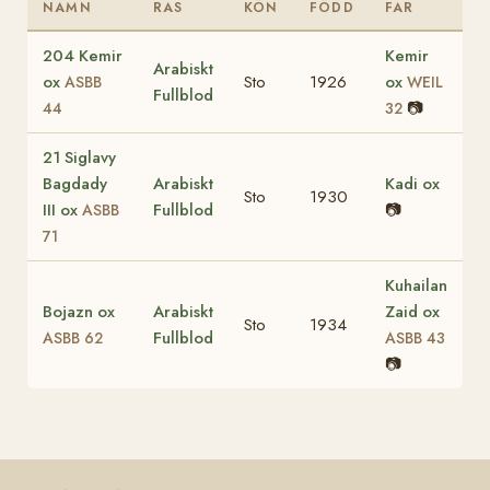
NAMN
RAS
KÖN
FÖDD
FAR
204 Kemir
Kemir
Arabiskt
ox
Sto
1926
ox
ASBB
WEIL
Fullblod
📷
44
32
21 Siglavy
Bagdady
Arabiskt
Kadi ox
Sto
1930
III ox
Fullblod
📷
ASBB
71
Kuhailan
Bojazn ox
Arabiskt
Zaid ox
Sto
1934
Fullblod
ASBB 62
ASBB 43
📷