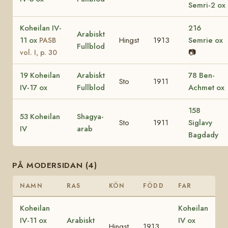
Semri-2 ox
Koheilan IV-
216
Arabiskt
11 ox
Hingst
1913
Semrie ox
PASB
Fullblod
📷
vol. I, p. 30
19 Koheilan
Arabiskt
78 Ben-
Sto
1911
IV-17 ox
Fullblod
Achmet ox
158
53 Koheilan
Shagya-
Sto
1911
Siglavy
IV
arab
Bagdady
PÅ MODERSIDAN (4)
NAMN
RAS
KÖN
FÖDD
FAR
Koheilan
Koheilan
IV-11 ox
Arabiskt
IV ox
Hingst
1913