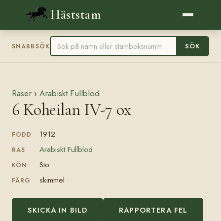
Häststam
SÖK
SNABBSÖK
Raser
›
Arabiskt Fullblod
6 Koheilan IV-7 ox
1912
FÖDD
Arabiskt Fullblod
RAS
Sto
KÖN
skimmel
FÄRG
SKICKA IN BILD
RAPPORTERA FEL