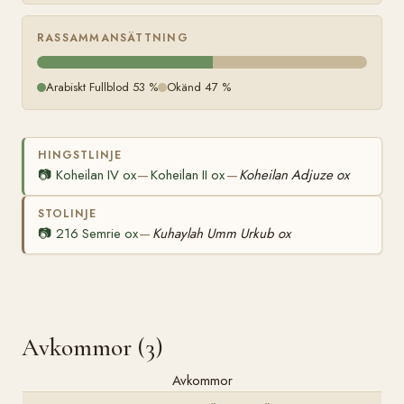
RASSAMMANSÄTTNING
Arabiskt Fullblod 53 %
Okänd 47 %
HINGSTLINJE
📷
Koheilan IV ox
Koheilan II ox
Koheilan Adjuze ox
—
—
STOLINJE
📷
216 Semrie ox
Kuhaylah Umm Urkub ox
—
Avkommor (3)
Avkommor