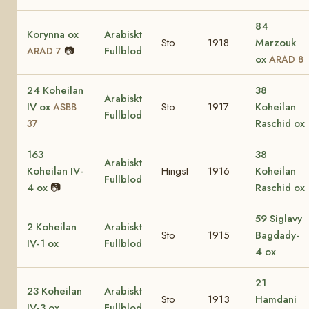
84
Korynna ox
Arabiskt
Sto
1918
Marzouk
📷
Fullblod
ARAD 7
ox
ARAD 8
24 Koheilan
38
Arabiskt
IV ox
Sto
1917
Koheilan
ASBB
Fullblod
Raschid ox
37
163
38
Arabiskt
Koheilan IV-
Hingst
1916
Koheilan
Fullblod
4 ox
📷
Raschid ox
59 Siglavy
2 Koheilan
Arabiskt
Sto
1915
Bagdady-
IV-1 ox
Fullblod
4 ox
21
23 Koheilan
Arabiskt
Sto
1913
Hamdani
IV-3 ox
Fullblod