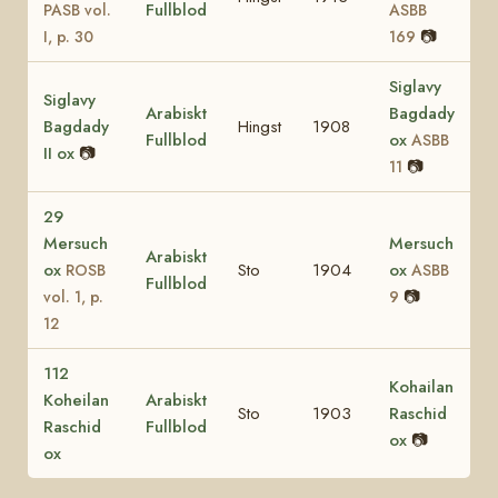
Fullblod
PASB vol.
ASBB
📷
I, p. 30
169
Siglavy
Siglavy
Arabiskt
Bagdady
Bagdady
Hingst
1908
Fullblod
ox
ASBB
II ox
📷
📷
11
29
Mersuch
Mersuch
Arabiskt
ox
Sto
1904
ox
ROSB
ASBB
Fullblod
📷
vol. 1, p.
9
12
112
Kohailan
Koheilan
Arabiskt
Sto
1903
Raschid
Raschid
Fullblod
ox
📷
ox