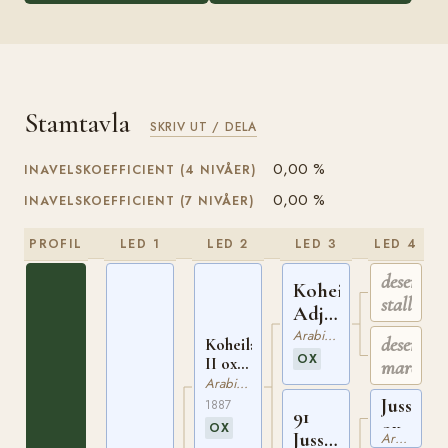
Stamtavla
SKRIV UT / DELA
0,00 %
INAVELSKOEFFICIENT (4 NIVÅER)
0,00 %
INAVELSKOEFFICIENT (7 NIVÅER)
PROFIL
LED 1
LED 2
LED 3
LED 4
desert
Koheilan
stallion
Adjuze
ox
Arabiskt Fullblod
desert
Koheilan
OX
II ox
mare
ASBB
Arabiskt Fullblod
2
Jussuf
1887
91
ox
OX
Jussuf
Arabiskt Fullblod