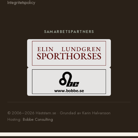
Integritetspolicy
SAMARBETSPARTNERS
© 2006–2026 Häststam.se · Grundad av Karin Halvarsson
Hosting:
Bobbe Consulting