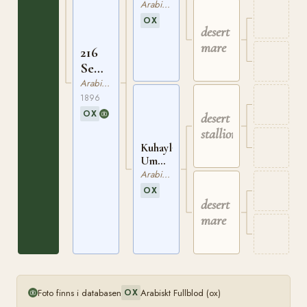
Arabiskt Fullblod
OX
desert
mare
216
Semrie
ox
Arabiskt Fullblod
1896
OX
desert
stallion
Kuhaylah
Umm
Urkub
Arabiskt Fullblod
ox
OX
desert
mare
Foto finns i databasen
Arabiskt Fullblod (ox)
OX