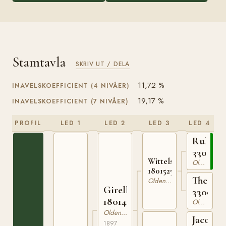
Stamtavla
SKRIV UT / DELA
11,72 %
INAVELSKOEFFICIENT (4 NIVÅER)
19,17 %
INAVELSKOEFFICIENT (7 NIVÅER)
PROFIL
LED 1
LED 2
LED 3
LED 4
Rubico
3300952
Wittelsbacher
Oldenburgare
180152590
Thetis
Oldenburgare
Girello
330085
180141497
Oldenburgare
Oldenburgare
Jacob
1897