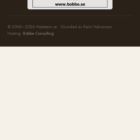
© 2006–2026 Häststam.se · Grundad av Karin Halvarsson
Hosting:
Bobbe Consulting