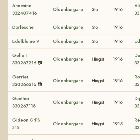
Annesine
Ali
Oldenburgare
Sto
1916
332407416
33
Dorfesche
Oldenburgare
Sto
1916
Edelblume V
Oldenburgare
Sto
1916
Ed
Gellert
De
Oldenburgare
Hingst
1916
330267216
📷
33
Gerriet
Ro
Oldenburgare
Hingst
1916
330266316
📷
33
Günther
Dig
Oldenburgare
Hingst
1916
330267116
33
Gideon
Re
GrPS
Oldenburgare
Hingst
1915
33
315