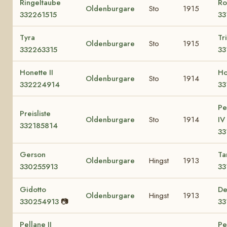
Ringeltaube
Ro
Oldenburgare
Sto
1915
332261515
33
Tyra
Tri
Oldenburgare
Sto
1915
332263315
33
Honette II
Ho
Oldenburgare
Sto
1914
332224914
33
Pe
Preisliste
Oldenburgare
Sto
1914
IV
332185814
33
Gerson
Ta
Oldenburgare
Hingst
1913
330255913
33
Gidotto
De
Oldenburgare
Hingst
1913
330254913
📷
33
Pellane II
Pe