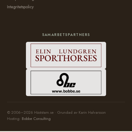
Integritetspolicy
SAMARBETSPARTNERS
© 2006–2026 Häststam.se · Grundad av Karin Halvarsson
Hosting:
Bobbe Consulting