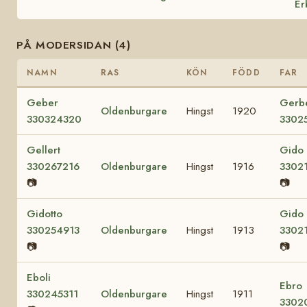
Er
PÅ MODERSIDAN (4)
NAMN
RAS
KÖN
FÖDD
FAR
Geber
Gerb
Oldenburgare
Hingst
1920
330324320
3302
Gellert
Gido
330267216
Oldenburgare
Hingst
1916
3302
📷
📷
Gidotto
Gido
330254913
Oldenburgare
Hingst
1913
3302
📷
📷
Eboli
Ebro
330245311
Oldenburgare
Hingst
1911
3302