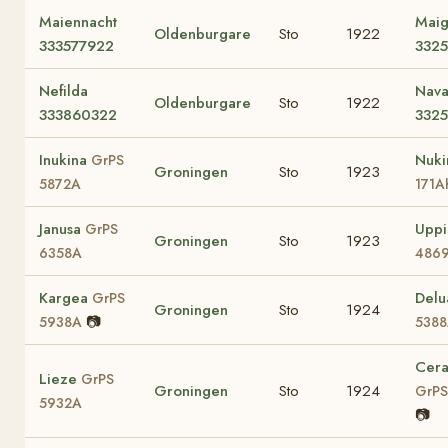
Maiennacht
Maig
Oldenburgare
Sto
1922
333577922
3325
Nefilda
Nava
Oldenburgare
Sto
1922
333860322
332
Inukina
Nuk
GrPS
Groningen
Sto
1923
5872A
171A
Janusa
Upp
GrPS
Groningen
Sto
1923
6358A
486
Kargea
Del
GrPS
Groningen
Sto
1924
📷
5938A
538
Cera
Lieze
GrPS
Groningen
Sto
1924
GrPS
5932A
📷