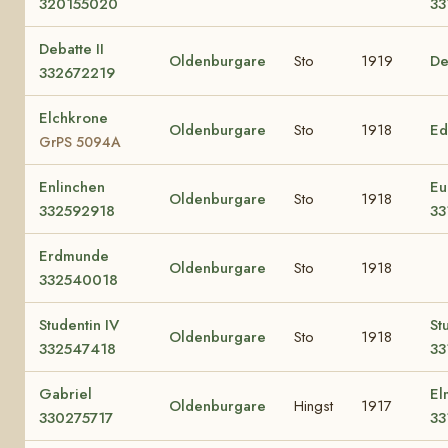
320155020
33
Debatte II
Oldenburgare
Sto
1919
De
332672219
Elchkrone
Oldenburgare
Sto
1918
Ed
GrPS 5094A
Enlinchen
Eu
Oldenburgare
Sto
1918
332592918
33
Erdmunde
Oldenburgare
Sto
1918
332540018
Studentin IV
St
Oldenburgare
Sto
1918
332547418
33
Gabriel
El
Oldenburgare
Hingst
1917
330275717
33