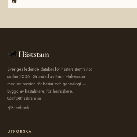
📷
Häststam
Sveriges ledande databas för hästars stamtavlor
sedan 2006. Grundad av Karin Halvarsson
med en passion för hästar och genealogi —
byggd av hästälskare, för hästälskare.
info@haststam.se
Facebook
UTFORSKA