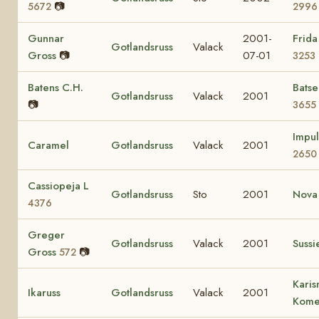
📷
5672
2996
Gunnar
2001-
Frida
Gotlandsruss
Valack
Gross
📷
07-01
3253
Batens C.H.
Bats
Gotlandsruss
Valack
2001
📷
3655
Impul
Caramel
Gotlandsruss
Valack
2001
2650
Cassiopeja L
Gotlandsruss
Sto
2001
Nova 
4376
Greger
Gotlandsruss
Valack
2001
Suss
Gross
📷
572
Karis
Ikaruss
Gotlandsruss
Valack
2001
Kome