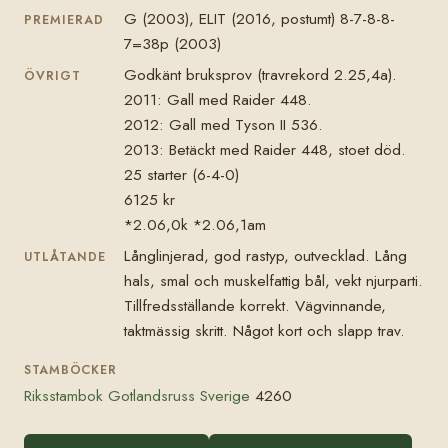
G (2003), ELIT (2016, postumt) 8-7-8-8-
PREMIERAD
7=38p (2003)
Godkänt bruksprov (travrekord 2.25,4a).
ÖVRIGT
2011: Gall med Raider 448.
2012: Gall med Tyson II 536.
2013: Betäckt med Raider 448, stoet död.
25 starter (6-4-0)
6125 kr
*2.06,0k *2.06,1am
Långlinjerad, god rastyp, outvecklad. Lång
UTLÅTANDE
hals, smal och muskelfattig bål, vekt njurparti.
Tillfredsställande korrekt. Vägvinnande,
taktmässig skritt. Något kort och slapp trav.
STAMBÖCKER
Riksstambok Gotlandsruss Sverige
4260