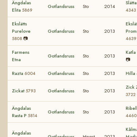
Ängdalas
Slätt
Gotlandsruss
Sto
2014
Elita
5869
4343
Ekslätts
Ekslät
Purelove
Gotlandsruss
Sto
2013
Prom
📷
5808
4639
Farmens
Katla
Gotlandsruss
Sto
2013
Etna
📷
Razta
Gotlandsruss
Sto
2013
Hilla
6004
Zick 
Zickat
Gotlandsruss
Sto
2013
5793
3722
Ängdalas
Ribell
Gotlandsruss
Sto
2013
Rasta P
5814
4460
Kålm
Ängdalas
Gotlandsruss
Hingst
2013
Madi