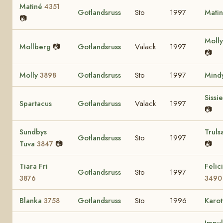
Matiné
4351
Gotlandsruss
Sto
1997
Mati
📷
Moll
Mollberg
📷
Gotlandsruss
Valack
1997
📷
Molly
Gotlandsruss
Sto
1997
Mind
3898
Sissi
Spartacus
Gotlandsruss
Valack
1997
📷
Sundbys
Truls
Gotlandsruss
Sto
1997
Tuva
📷
📷
3847
Tiara Fri
Felici
Gotlandsruss
Sto
1997
3876
3490
Blanka
Gotlandsruss
Sto
1996
Karot
3758
Impul