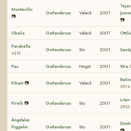
Tejas
Montécillo
Gotlandsruss
Valack
2001
Jumo
📷
📷
Obelix
Gotlandsruss
Valack
2001
Ottil
Parabella
Gotlandsruss
Sto
2001
Sandy
4313
Pax
Gotlandsruss
Hingst
2001
Xtra
Belin
Pikant
📷
Gotlandsruss
Valack
2001
3974
Liten
Pirelli
📷
Gotlandsruss
Sto
2001
2923
Ängdalas
Dont
Piggelin
Gotlandsruss
Sto
2001
📷