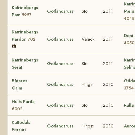
Katri
Katrinebergs
Gotlandsruss
Sto
2011
Melis
Pam
5957
4048
Katrinebergs
Doni 
Pardon
Gotlandsruss
Valack
2011
702
4050
📷
Katrinebergs
Katri
Gotlandsruss
Sto
2011
Serat
Selm
Båtares
Gilda
Gotlandsruss
Hingst
2010
Grim
3754
Hults Parita
Gotlandsruss
Sto
2010
Ruffs
6002
Kattedals
Gotlandsruss
Hingst
2010
Auro
Ferrari