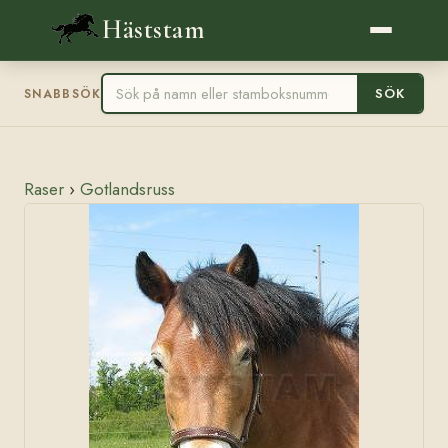
Häststam
SÖK
SNABBSÖK
Raser
›
Gotlandsruss