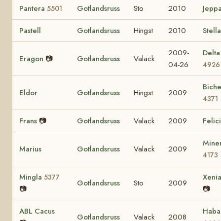
Pantera
Gotlandsruss
Sto
2010
Jepp
5501
Pastell
Gotlandsruss
Hingst
2010
Stell
2009-
Delta
Eragon
📷
Gotlandsruss
Valack
04-26
4926
Biche
Eldor
Gotlandsruss
Hingst
2009
4371
Frans
📷
Gotlandsruss
Valack
2009
Felic
Mine
Marius
Gotlandsruss
Valack
2009
4173
Mingla
Xeni
5377
Gotlandsruss
Sto
2009
📷
📷
ABL Cacus
Haba
Gotlandsruss
Valack
2008