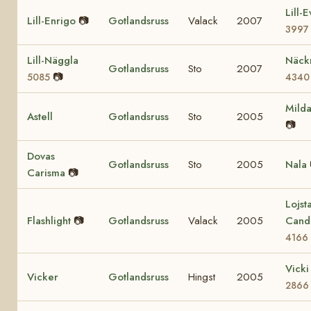
Lill-E
Lill-Enrigo
📷
Gotlandsruss
Valack
2007
3997
Lill-Näggla
Näck
Gotlandsruss
Sto
2007
📷
5085
4340
Mild
Astell
Gotlandsruss
Sto
2005
📷
Dovas
Gotlandsruss
Sto
2005
Nala
Carisma
📷
Lojst
Flashlight
📷
Gotlandsruss
Valack
2005
Candl
4166
Vicki
Vicker
Gotlandsruss
Hingst
2005
2866