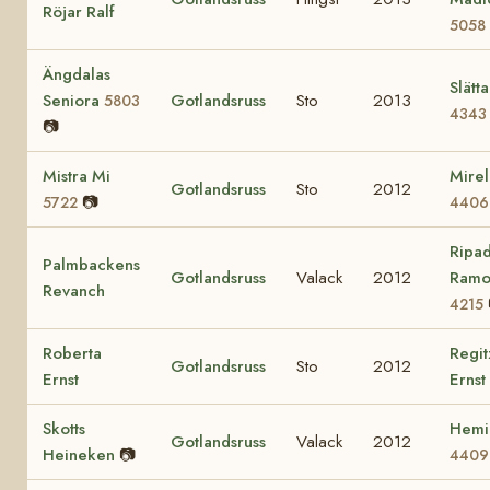
Röjar Ralf
5058
Ängdalas
Slätt
Seniora
Gotlandsruss
Sto
2013
5803
4343
📷
Mistra Mi
Mirell
Gotlandsruss
Sto
2012
📷
5722
4406
Ripad
Palmbackens
Gotlandsruss
Valack
2012
Ramo
Revanch
4215
Roberta
Regi
Gotlandsruss
Sto
2012
Ernst
Ernst
Skotts
Hemi
Gotlandsruss
Valack
2012
Heineken
📷
4409