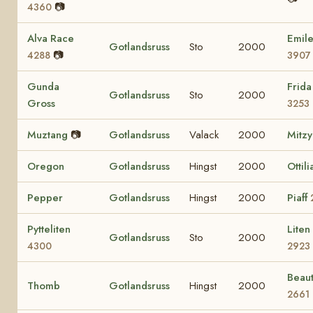
📷
4360
Alva Race
Emile
Gotlandsruss
Sto
2000
📷
4288
3907
Gunda
Frida
Gotlandsruss
Sto
2000
Gross
3253
Muztang
📷
Gotlandsruss
Valack
2000
Mitz
Oregon
Gotlandsruss
Hingst
2000
Ottil
Pepper
Gotlandsruss
Hingst
2000
Piaff
Pytteliten
Liten
Gotlandsruss
Sto
2000
4300
2923
Beaut
Thomb
Gotlandsruss
Hingst
2000
2661