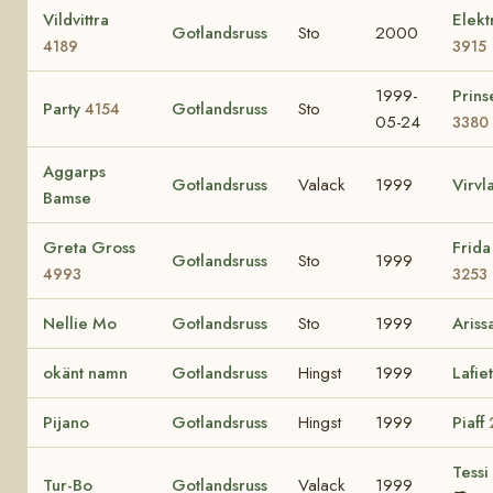
Vildvittra
Elektr
Gotlandsruss
Sto
2000
4189
3915
1999-
Prins
Party
Gotlandsruss
Sto
4154
05-24
3380
Aggarps
Gotlandsruss
Valack
1999
Virvl
Bamse
Greta Gross
Frida
Gotlandsruss
Sto
1999
4993
3253
Nellie Mo
Gotlandsruss
Sto
1999
Ariss
okänt namn
Gotlandsruss
Hingst
1999
Lafie
Pijano
Gotlandsruss
Hingst
1999
Piaff
Tessi
Tur-Bo
Gotlandsruss
Valack
1999