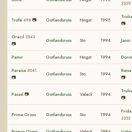
2339
Truls
Trofé
📷
Gotlandsruss
Hingst
1995
498
📷
Gracil
3543
Gotlandsruss
Sto
1994
Janni
📷
Pamir
Gotlandsruss
Hingst
1994
Dori
Paraisa
Rais
5041
Gotlandsruss
Sto
1994
📷
📷
Truls
Pasad
📷
Gotlandsruss
Valack
1994
📷
Frida
Prima Gross
Gotlandsruss
Sto
1994
3253
Primus Gross
Gotlandsruss
Valack
1994
Justi