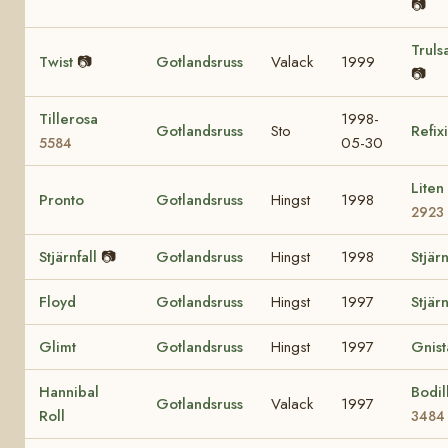
📷
Truls
Twist
📷
Gotlandsruss
Valack
1999
📷
Tillerosa
1998-
Gotlandsruss
Sto
Refixi
05-30
5584
Liten
Pronto
Gotlandsruss
Hingst
1998
2923
Stjärnfall
📷
Gotlandsruss
Hingst
1998
Stjär
Floyd
Gotlandsruss
Hingst
1997
Stjär
Glimt
Gotlandsruss
Hingst
1997
Gnis
Hannibal
Bodil
Gotlandsruss
Valack
1997
Roll
3484