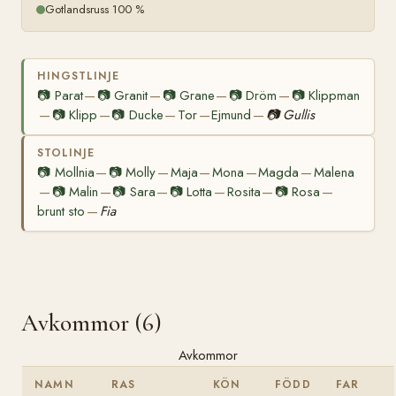
Gotlandsruss 100 %
HINGSTLINJE
📷
Parat
📷
Granit
📷
Grane
📷
Dröm
📷
Klippman
—
—
—
—
📷
Klipp
📷
Ducke
Tor
Ejmund
📷
Gullis
—
—
—
—
—
STOLINJE
📷
Mollnia
📷
Molly
Maja
Mona
Magda
Malena
—
—
—
—
—
📷
Malin
📷
Sara
📷
Lotta
Rosita
📷
Rosa
—
—
—
—
—
—
brunt sto
Fia
—
Avkommor (6)
Avkommor
NAMN
RAS
KÖN
FÖDD
FAR