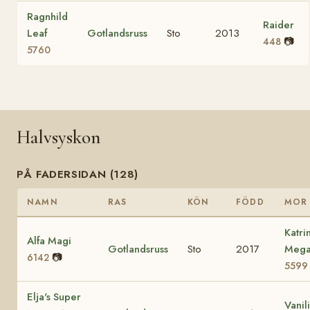
Ragnhild
Raider
Leaf
Gotlandsruss
Sto
2013
📷
448
5760
Halvsyskon
PÅ FADERSIDAN (128)
NAMN
RAS
KÖN
FÖDD
MOR
Katri
Alfa Magi
Gotlandsruss
Sto
2017
Mega
📷
6142
5599
Elja's Super
Vanil