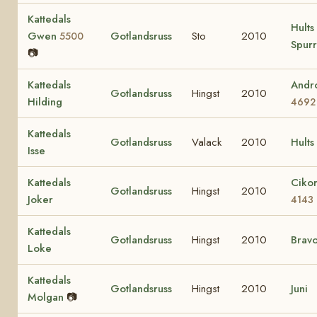
Kattedals
Hults
Gwen
Gotlandsruss
Sto
2010
5500
Spurr
📷
Kattedals
Andr
Gotlandsruss
Hingst
2010
Hilding
4692
Kattedals
Gotlandsruss
Valack
2010
Hults
Isse
Kattedals
Cikor
Gotlandsruss
Hingst
2010
Joker
4143
Kattedals
Gotlandsruss
Hingst
2010
Brav
Loke
Kattedals
Gotlandsruss
Hingst
2010
Juni
Molgan
📷