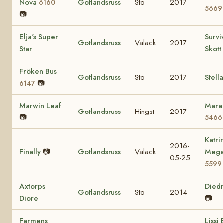
Nova
Gotlandsruss
Sto
2017
6160
5669
📷
Elja's Super
Survi
Gotlandsruss
Valack
2017
Star
Skott
Fröken Bus
Gotlandsruss
Sto
2017
Stell
📷
6147
Marwin Leaf
Mara
Gotlandsruss
Hingst
2017
📷
5466
Katri
2016-
Finally
📷
Gotlandsruss
Valack
Mega
05-25
5599
Axtorps
Died
Gotlandsruss
Sto
2014
Diore
📷
Farmens
Lissi 