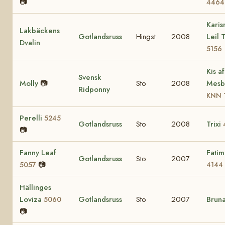
📷
4464
Karis
Lakbäckens
Gotlandsruss
Hingst
2008
Leil T
Dvalin
5156
Kis af
Svensk
Molly
📷
Sto
2008
Mesb
Ridponny
KNN 
Perelli
5245
Gotlandsruss
Sto
2008
Trixi
📷
Fanny Leaf
Fatim
Gotlandsruss
Sto
2007
📷
5057
4144
Hällinges
Loviza
Gotlandsruss
Sto
2007
Brun
5060
📷