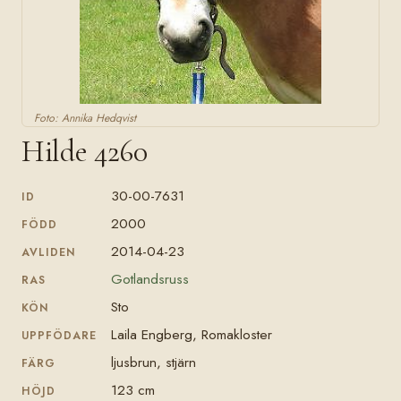
Foto: Annika Hedqvist
Hilde 4260
30-00-7631
ID
2000
FÖDD
2014-04-23
AVLIDEN
Gotlandsruss
RAS
Sto
KÖN
Laila Engberg, Romakloster
UPPFÖDARE
ljusbrun, stjärn
FÄRG
123 cm
HÖJD