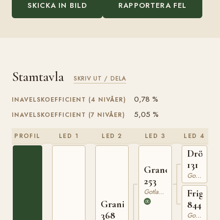
SKICKA IN BILD
RAPPORTERA FEL
Stamtavla
SKRIV UT / DELA
0,78 %
INAVELSKOEFFICIENT (4 NIVÅER)
5,05 %
INAVELSKOEFFICIENT (7 NIVÅER)
PROFIL
LED 1
LED 2
LED 3
LED 4
Dröm
131
Grane
Gotlandsruss
253
Gotlandsruss
Frigga
Granit
844
368
Gotlandsruss