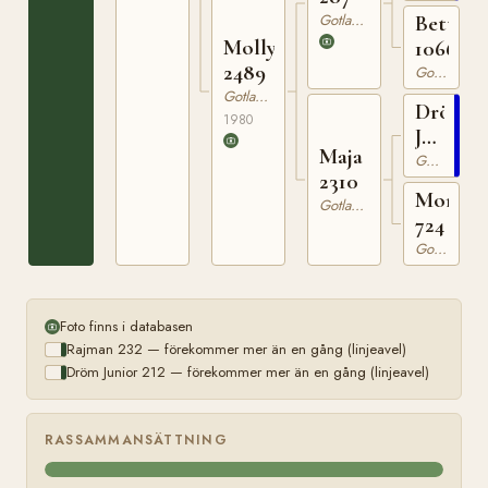
Gotlandsruss
Bettan
Molly
1066
2489
Gotlandsruss
Gotlandsruss
Dröm
1980
Junior
Maja
212
Gotlandsruss
2310
Mona
Gotlandsruss
724
Gotlandsruss
Foto finns i databasen
Rajman 232 — förekommer mer än en gång (linjeavel)
Dröm Junior 212 — förekommer mer än en gång (linjeavel)
RASSAMMANSÄTTNING