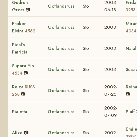
Gudrun
2003-
Frida
Gotlandsruss
Sto
Gross
📷
06-18
3253
Fröken
Mira
Gotlandsruss
Sto
2003
Elvira
4562
4034
Pical's
Gotlandsruss
Sto
2003
Nata
Patricia
Supara Yin
Gotlandsruss
Sto
2003
Suss
📷
4534
Reiza
2002-
Rein
RUSS
Gotlandsruss
Sto
📷
07-25
📷
268
2002-
Pialotta
Gotlandsruss
Sto
Piaff
07-09
Emile
Alize
📷
Gotlandsruss
Sto
2002
3907