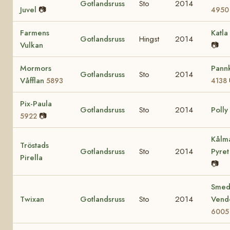
Gotlandsruss
Sto
2014
Juvel
📷
4950
Farmens
Katla
Gotlandsruss
Hingst
2014
Vulkan
📷
Mormors
Pann
Gotlandsruss
Sto
2014
Våfflan
5893
4138
Pix-Paula
Gotlandsruss
Sto
2014
Polly
📷
5922
Kålm
Tröstads
Gotlandsruss
Sto
2014
Pyre
Pirella
📷
Smed
Twixan
Gotlandsruss
Sto
2014
Vend
6005