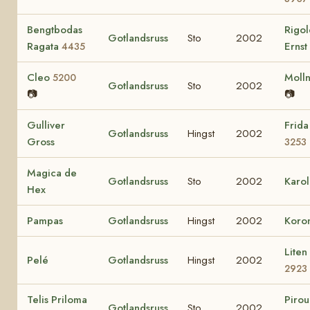
Bengtbodas
Rigol
Gotlandsruss
Sto
2002
Ragata
Ernst
4435
Cleo
Moll
5200
Gotlandsruss
Sto
2002
📷
📷
Gulliver
Frida
Gotlandsruss
Hingst
2002
Gross
3253
Magica de
Gotlandsruss
Sto
2002
Karol
Hex
Pampas
Gotlandsruss
Hingst
2002
Koro
Liten
Pelé
Gotlandsruss
Hingst
2002
2923
Telis Priloma
Pirou
Gotlandsruss
Sto
2002