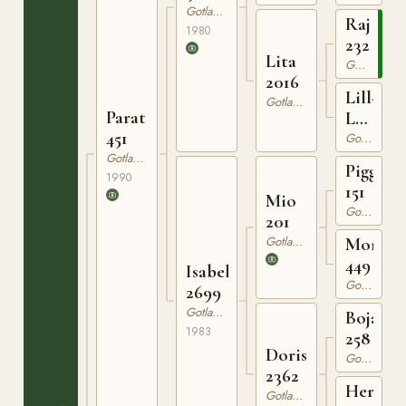
Gotlandsruss
Rajman
1980
232
Lita
Gotlandsruss
2016
Lill-
Gotlandsruss
Parat
Lotta
451
664
Gotlandsruss
Gotlandsruss
Piggelin
1990
151
Mio
Gotlandsruss
201
Gotlandsruss
Monika
449
Isabella
Gotlandsruss
2699
Gotlandsruss
Bojar
1983
258
Doris
Gotlandsruss
2362
Herculi
Gotlandsruss