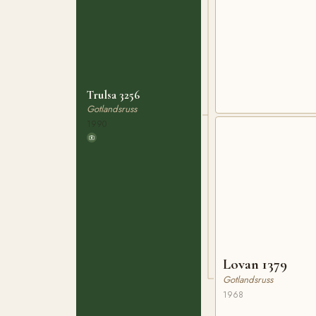
Trulsa 3256
Gotlandsruss
1990
Lovan 1379
Gotlandsruss
1968