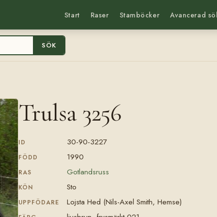
Start
Raser
Stamböcker
Avancerad sö
SÖK
Trulsa 3256
30-90-3227
ID
1990
FÖDD
Gotlandsruss
RAS
Sto
KÖN
Lojsta Hed (Nils-Axel Smith, Hemse)
UPPFÖDARE
ljusbrun, frysmärkt 021