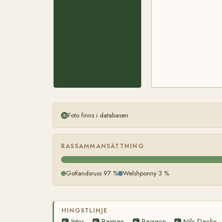
Foto finns i databasen
RASSAMMANSÄTTNING
Gotlandsruss 97 %
Welshponny 3 %
HINGSTLINJE
📷
Inter
📷
Rajman
📷
Raggen
📷
Nils Dacke
—
—
—