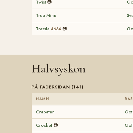
Twist
📷
Go
True Mine
Sv
Trassla
📷
Go
4684
Halvsyskon
PÅ FADERSIDAN (141)
NAMN
RAS
Crabaten
Got
Crocket
📷
Got