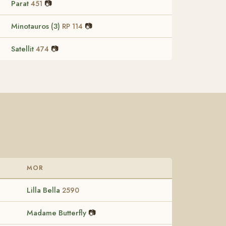
Parat
📷
451
Minotauros (3)
📷
RP 114
Satellit
📷
474
MOR
Lilla Bella
2590
Madame Butterfly
📷