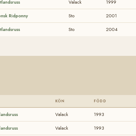
tlandsruss
Valack
1999
ensk Ridponny
Sto
2001
tlandsruss
Sto
2004
KÖN
FÖDD
landsruss
Valack
1993
landsruss
Valack
1993