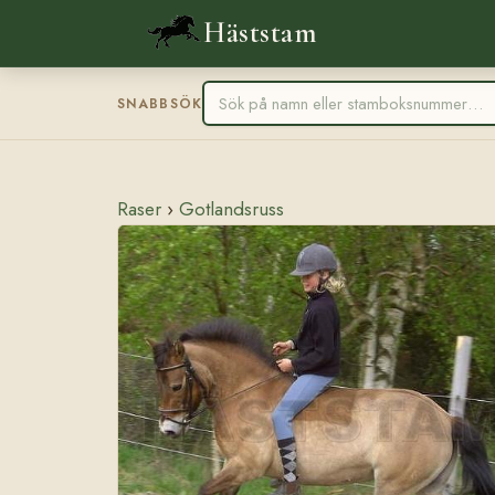
Häststam
SNABBSÖK
Raser
›
Gotlandsruss