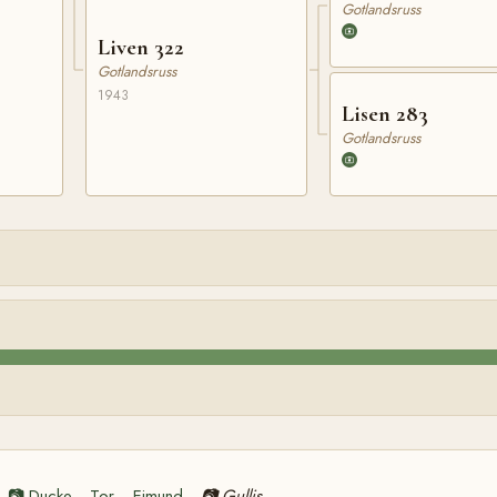
Gotlandsruss
Liven 322
Gotlandsruss
1943
Lisen 283
Gotlandsruss
📷
Ducke
Tor
Ejmund
📷
Gullis
—
—
—
—