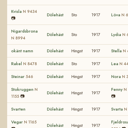
Kvisla
N 9434
Dölehäst
Sto
1917
Löva
N 
📷
Nigardsbrona
Dölehäst
Sto
1917
Lydia
N 
N 8994
okänt namn
Dölehäst
Hingst
1917
Stella
N 
Rakel
Dölehäst
Sto
1917
Lea
N 8478
N 4
Steinar
Dölehäst
Hingst
1917
Nora
546
N 
Stokruggen
Fenny
N
N
Dölehäst
Hingst
1917
📷
📷
1155
Svarten
Dölehäst
Hingst
1917
Svarta
N
Vegar
Fjeldros
N 1165
Dölehäst
Hingst
1917