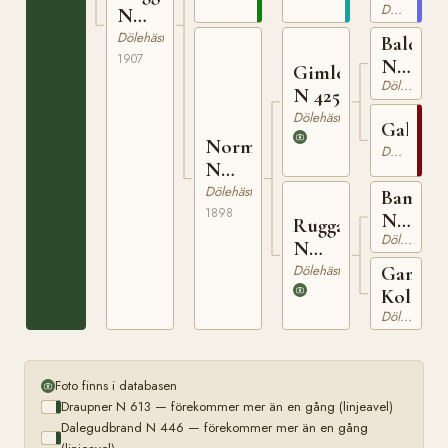
Dölehäst
44
N
3655
Dölehäst
Balder
1907
N
Gimle
Dölehäst
284
N 425
Dölehäst
Galdeb
Norma
Dölehäst
N
1933
Dölehäst
Bamsen
1898
N
Rugga
Dölehäst
254
N
773
Dölehäst
Gamle
Kolsta
Dölehäst
Foto finns i databasen
Draupner N 613 — förekommer mer än en gång (linjeavel)
Dalegudbrand N 446 — förekommer mer än en gång