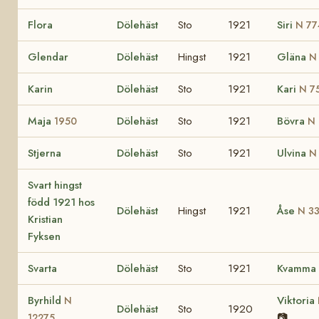
Flora
Dölehäst
Sto
1921
Siri
N 77
Glendar
Dölehäst
Hingst
1921
Gläna
N
Karin
Dölehäst
Sto
1921
Kari
N 7
Maja
Dölehäst
Sto
1921
Bövra
1950
N 
Stjerna
Dölehäst
Sto
1921
Ulvina
N
Svart hingst
född 1921 hos
Dölehäst
Hingst
1921
Åse
N 3
Kristian
Fyksen
Svarta
Dölehäst
Sto
1921
Kvamma
Byrhild
Viktoria
N
Dölehäst
Sto
1920
📷
12275