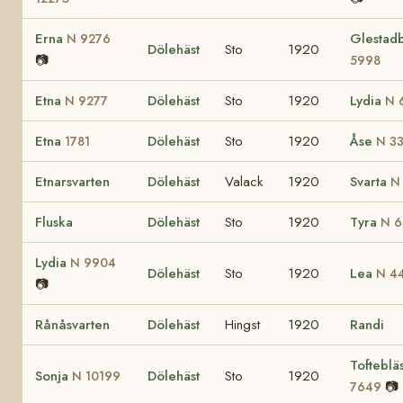
Erna
Glestad
N 9276
Dölehäst
Sto
1920
📷
5998
Etna
Dölehäst
Sto
1920
Lydia
N 9277
N 
Etna
Dölehäst
Sto
1920
Åse
1781
N 3
Etnarsvarten
Dölehäst
Valack
1920
Svarta
N
Fluska
Dölehäst
Sto
1920
Tyra
N 6
Lydia
N 9904
Dölehäst
Sto
1920
Lea
N 4
📷
Rånåsvarten
Dölehäst
Hingst
1920
Randi
Tofteblä
Sonja
Dölehäst
Sto
1920
N 10199
📷
7649