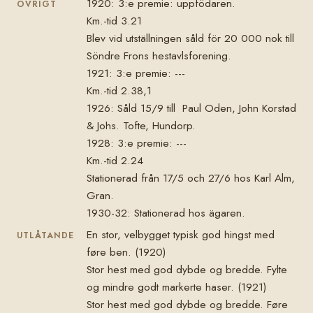
1920: 3:e premie: uppfödaren.
ÖVRIGT
Km.-tid 3.21
Blev vid utställningen såld för 20 000 nok till
Söndre Frons hestavlsforening.
1921: 3:e premie: ---
Km.-tid 2.38,1
1926: Såld 15/9 till Paul Oden, John Korstad
& Johs. Tofte, Hundorp.
1928: 3:e premie: ---
Km.-tid 2.24
Stationerad från 17/5 och 27/6 hos Karl Alm,
Gran.
1930-32: Stationerad hos ägaren.
En stor, velbygget typisk god hingst med
UTLÅTANDE
føre ben. (1920)
Stor hest med god dybde og bredde. Fylte
og mindre godt markerte haser. (1921)
Stor hest med god dybde og bredde. Føre