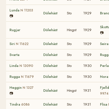
Lunda
N 11203
Dölehäst
Sto
1929
Bran
📷
Skot
Rugjar
Dölehäst
Hingst
1929
📷
Siri
Dölehäst
Sto
1929
Seir
N 11622
Svarta
Dölehäst
Sto
1929
Rugg
Linda
Dölehäst
Sto
1930
Perl
N 13090
Rugga
Dölehäst
Sto
1930
Nora
N 11679
Heggin
Fjel
N 1327
Dölehäst
Hingst
1931
📷
9974
Tindra
Dölehäst
Sto
1931
Flisa
6086