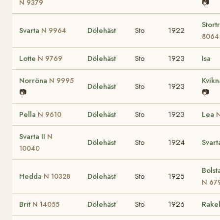
📷
N 9379
Stor
Svarta
Dölehäst
Sto
1922
N 9964
8064
Lotte
Dölehäst
Sto
1923
Isa
N 9769
Norröna
Kvik
N 9995
Dölehäst
Sto
1923
📷
📷
Pella
Dölehäst
Sto
1923
Lea
N 9610
N
Svarta II
N
Dölehäst
Sto
1924
Svar
10040
Bolst
Hedda
Dölehäst
Sto
1925
N 10328
N 67
Brit
Dölehäst
Sto
1926
Rake
N 14055