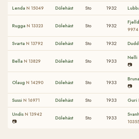
Lenda
Dölehäst
Sto
1932
Lubb
N 15049
Fjel
Rugga
Dölehäst
Sto
1932
N 13323
9974
Svarta
Dölehäst
Sto
1932
Dudd
N 13792
Nelli
Bella
Dölehäst
Sto
1933
N 13829
📷
Brun
Olaug
Dölehäst
Sto
1933
N 14290
📷
Sussi
Dölehäst
Sto
1933
Guri
N 16971
Undis
Svan
N 13942
Dölehäst
Sto
1933
📷
1035