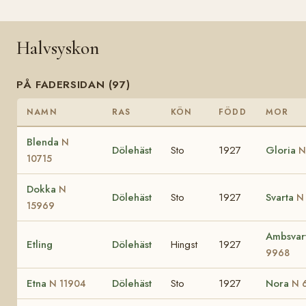
Halvsyskon
PÅ FADERSIDAN (97)
NAMN
RAS
KÖN
FÖDD
MOR
Blenda
N
Dölehäst
Sto
1927
Gloria
N
10715
Dokka
N
Dölehäst
Sto
1927
Svarta
N
15969
Ambsvar
Etling
Dölehäst
Hingst
1927
9968
Etna
Dölehäst
Sto
1927
Nora
N 11904
N 