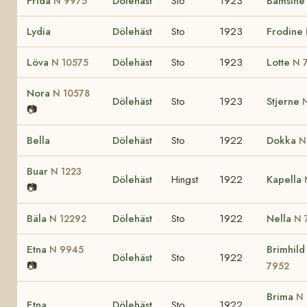
Frida
Dölehäst
Sto
1923
Bamsin
N 9975
Lydia
Dölehäst
Sto
1923
Frodine
Löva
Dölehäst
Sto
1923
Lotte
N 10575
N 
Nora
N 10578
Dölehäst
Sto
1923
Stjerne
📷
Bella
Dölehäst
Sto
1922
Dokka
N
Buar
N 1223
Dölehäst
Hingst
1922
Kapella
📷
Bäla
Dölehäst
Sto
1922
Nella
N 12292
N 
Etna
Brimhil
N 9945
Dölehäst
Sto
1922
📷
7952
Brima
N
Etna
Dölehäst
Sto
1922