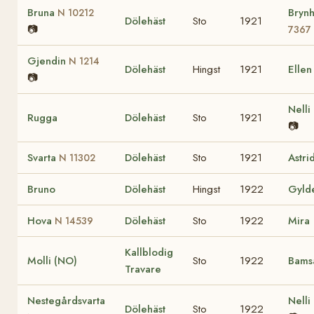
Bruna
Brynh
N 10212
Dölehäst
Sto
1921
📷
7367
Gjendin
N 1214
Dölehäst
Hingst
1921
Elle
📷
Nelli
Rugga
Dölehäst
Sto
1921
📷
Svarta
Dölehäst
Sto
1921
Astri
N 11302
Bruno
Dölehäst
Hingst
1922
Gyld
Hova
Dölehäst
Sto
1922
Mira
N 14539
Kallblodig
Molli (NO)
Sto
1922
Bam
Travare
Nestegårdsvarta
Nelli
Dölehäst
Sto
1922