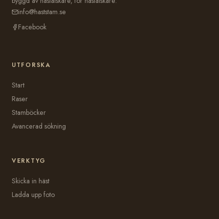
byggd av hästälskare, för hästälskare.
info@haststam.se
Facebook
UTFORSKA
Start
Raser
Stamböcker
Avancerad sökning
VERKTYG
Skicka in häst
Ladda upp foto