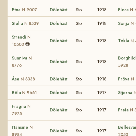
Etna
Dölehäst
Sto
1918
Flora
N 9007
N 
Stella
Dölehäst
Sto
1918
Sonja
N 8539
N 
Strandi
N
Dölehäst
Sto
1918
Tekla
N 
📷
10503
Sunniva
Borghil
N
Dölehäst
Sto
1918
8776
5928
Åse
Dölehäst
Sto
1918
Fröya
N 8338
N 
Böla
Dölehäst
Sto
1917
Stjerna
N 9661
N
Fragna
N
Dölehäst
Sto
1917
Freia
N 
7975
Hansine
Bellesva
N
Dölehäst
Sto
1917
8984
2053