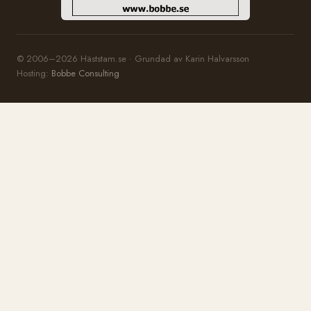
© 2006–2026 Häststam.se · Grundad av Karin Halvarsson
Hosting:
Bobbe Consulting