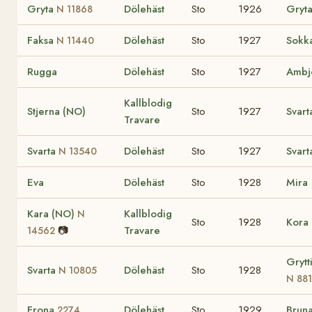
Gryta
Dölehäst
Sto
1926
Gryt
N 11868
Faksa
Dölehäst
Sto
1927
Sokk
N 11440
Rugga
Dölehäst
Sto
1927
Ambj
Kallblodig
Stjerna (NO)
Sto
1927
Svar
Travare
Svarta
Dölehäst
Sto
1927
Svar
N 13540
Eva
Dölehäst
Sto
1928
Mira
Kara (NO)
Kallblodig
N
Sto
1928
Kora 
📷
Travare
14562
Grytt
Svarta
Dölehäst
Sto
1928
N 10805
N 88
Frona
Dölehäst
Sto
1929
Brun
2274