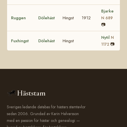
Bjarke
Ruggen
Dölehäst
Hingst
1912
N 689
📷
Nytil
N
Fuxhingst
Dölehäst
Hingst
📷
1172
Häststam
Sveriges ledande databas för hästars stamtavlor
sedan 2006. Grundad av Karin Halvarsson
med en passion för hästar och genealogi —