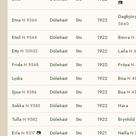
📷
Dagbjö
Etna
Dölehäst
Sto
1922
N 9366
5640
Etnil
Dölehäst
Sto
1922
Bövra
N 9544
N 
Etty
Dölehäst
Sto
1922
Laila
N 10902
N 
Frida
Dölehäst
Sto
1922
Fröya
N 9548
N 
Lydia
Dölehäst
Sto
1922
Böa
N 4
Sjoa
Dölehäst
Sto
1922
Bua
N 9384
N 4
Sokka
Dölehäst
Sto
1922
Hära
N 9385
Tulla
Dölehäst
Sto
1922
Brynhild
N 9582
Erla
📷
Dölehäst
Sto
1921
Nella
N 9317
N 