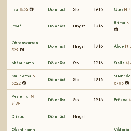
Ilse
📷
Dölehäst
Sto
1916
Guri
1855
N 4
Brima
N 
Josef
Dölehäst
Hingst
1916
📷
Ohrensvarten
Dölehäst
Hingst
1916
Alice
N 
📷
529
okänt namn
Dölehäst
Sto
1916
Stella
N 
Staur-Etna
Steinhil
N
Dölehäst
Sto
1916
📷
📷
8222
6765
Veslemöi
N
Dölehäst
Sto
1916
Frökna
8139
Drivos
Dölehäst
Hingst
Okänt namn
Viktoria