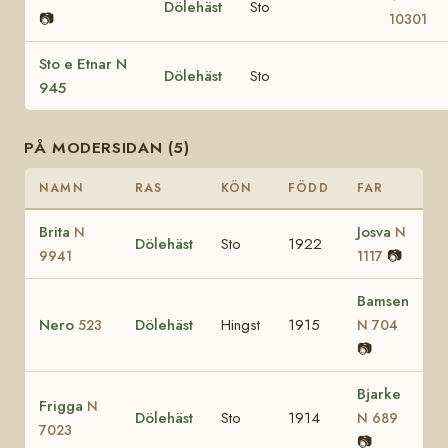
Dölehäst
Sto
📷
10301
Sto e Etnar N
Dölehäst
Sto
945
PÅ MODERSIDAN (5)
NAMN
RAS
KÖN
FÖDD
FAR
Brita
Josva
N
N
Dölehäst
Sto
1922
📷
9941
1117
Bamsen
Nero
Dölehäst
Hingst
1915
523
N 704
📷
Bjarke
Frigga
N
Dölehäst
Sto
1914
N 689
7023
📷