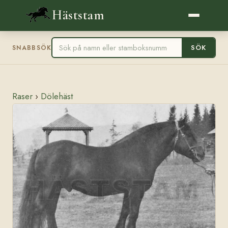
Häststam
SÖK
SNABBSÖK
Raser
›
Dölehäst