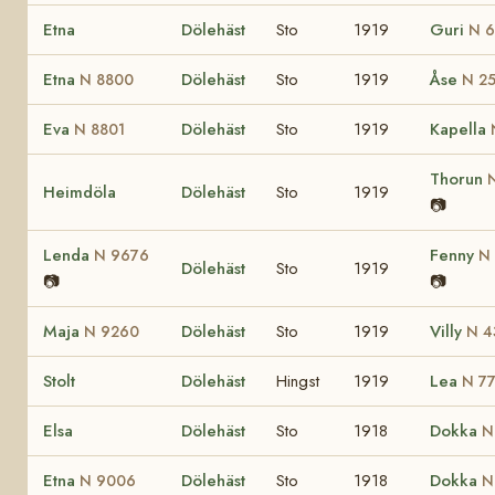
Etna
Dölehäst
Sto
1919
Guri
N 6
Etna
Dölehäst
Sto
1919
Åse
N 8800
N 2
Eva
Dölehäst
Sto
1919
Kapella
N 8801
Thorun
Heimdöla
Dölehäst
Sto
1919
📷
Lenda
Fenny
N 9676
N
Dölehäst
Sto
1919
📷
📷
Maja
Dölehäst
Sto
1919
Villy
N 9260
N 4
Stolt
Dölehäst
Hingst
1919
Lea
N 7
Elsa
Dölehäst
Sto
1918
Dokka
N
Etna
Dölehäst
Sto
1918
Dokka
N 9006
N