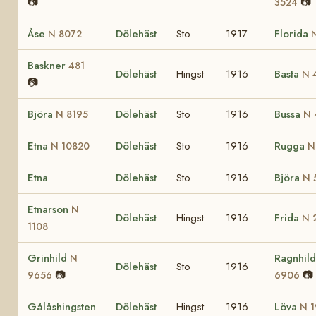
📷
📷
3524
Åse
Dölehäst
Sto
1917
Florida
N 8072
Baskner
481
Dölehäst
Hingst
1916
Basta
N 
📷
Björa
Dölehäst
Sto
1916
Bussa
N 8195
N 
Etna
Dölehäst
Sto
1916
Rugga
N 10820
N
Etna
Dölehäst
Sto
1916
Björa
N 
Etnarson
N
Dölehäst
Hingst
1916
Frida
N 
1108
Grinhild
Ragnhil
N
Dölehäst
Sto
1916
📷
📷
9656
6906
Gålåshingsten
Dölehäst
Hingst
1916
Löva
N 1