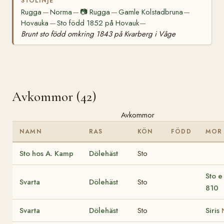
STOLINJE
Rugga
Norma
📷
Rugga
Gamle Kolstadbruna
—
—
—
—
Hovauka
Sto född 1852 på Hovauk
—
—
Brunt sto född omkring 1843 på Kvarberg i Våge
Avkommor (42)
Avkommor
NAMN
RAS
KÖN
FÖDD
MOR
Sto hos A. Kamp
Dölehäst
Sto
Sto e
Svarta
Dölehäst
Sto
810
Svarta
Dölehäst
Sto
Siris