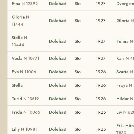
Etna
Dölehäst
Sto
1927
Dvergste
N 12392
Gloria
N
Dölehäst
Sto
1927
Gloria
N
11444
Stella
N
Dölehäst
Sto
1927
Telma
N
10444
Vesla
Dölehäst
Sto
1927
Kari
N 10771
N 4
Eva
Dölehäst
Sto
1926
Svarta
N 11006
N
Stella
Dölehäst
Sto
1926
Fröya
N 
Turid
Dölehäst
Sto
1926
Hildur
N 13519
N
Frida
Dölehäst
Sto
1925
Liv
N 10065
N 62
Frk. Hå
Lilly
Dölehäst
Sto
1925
N 10981
7830