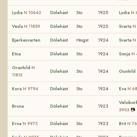
Lydia
Dölehäst
Sto
1925
Lydia
N 10642
N 
Vesla
Dölehäst
Sto
1925
Svarta
N 11859
N
Bjerkesvarten
Dölehäst
Hingst
1924
Svarta
N
Etna
Dölehäst
Sto
1924
Sonja
N 
Granhild
N
Dölehäst
Sto
1924
Gunhild
11815
Kora
Dölehäst
Sto
1924
Eva
N 9794
N 6
Velobor
Bruna
Dölehäst
Sto
1923
📷
5903
Erna
Dölehäst
Sto
1923
Brit
N 9973
N 7