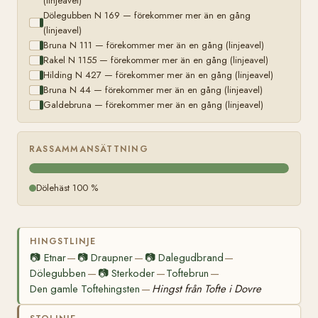
(linjeavel)
Dölegubben N 169 — förekommer mer än en gång
(linjeavel)
Bruna N 111 — förekommer mer än en gång (linjeavel)
Rakel N 1155 — förekommer mer än en gång (linjeavel)
Hilding N 427 — förekommer mer än en gång (linjeavel)
Bruna N 44 — förekommer mer än en gång (linjeavel)
Galdebruna — förekommer mer än en gång (linjeavel)
RASSAMMANSÄTTNING
Dölehäst 100 %
HINGSTLINJE
📷
Etnar
📷
Draupner
📷
Dalegudbrand
—
—
—
Dölegubben
📷
Sterkoder
Toftebrun
—
—
—
Den gamle Toftehingsten
Hingst från Tofte i Dovre
—