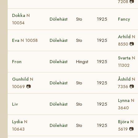
📷
7208
Dokka
N
Dölehäst
Sto
1925
Fancy
10054
Arhild
N
Eva
Dölehäst
Sto
1925
N 10058
📷
8550
Svarta
N
Fron
Dölehäst
Hingst
1925
11302
Gunhild
Åshild
N
N
Dölehäst
Sto
1925
📷
📷
10069
7356
Lynna
N
Liv
Dölehäst
Sto
1925
3640
Lydia
Björa
N
N
Dölehäst
Sto
1925
📷
10643
5619