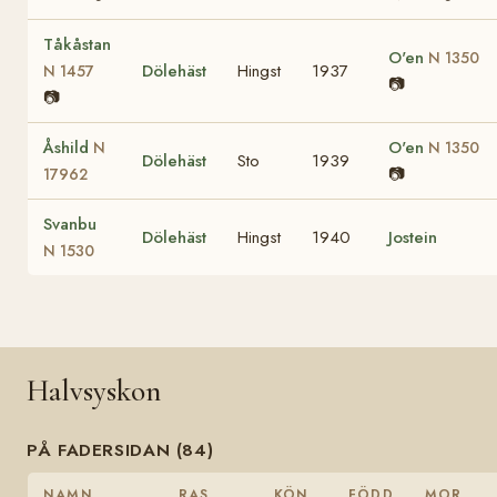
Tåkåstan
O'en
N 1350
Dölehäst
Hingst
1937
N 1457
📷
📷
Åshild
O'en
N
N 1350
Dölehäst
Sto
1939
📷
17962
Svanbu
Dölehäst
Hingst
1940
Jostein
N 1530
Halvsyskon
PÅ FADERSIDAN (84)
NAMN
RAS
KÖN
FÖDD
MOR