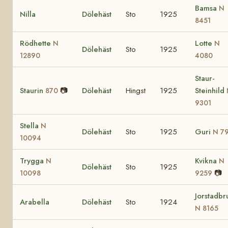
Bamsa
N
Nilla
Dölehäst
Sto
1925
8451
Rödhette
Lotte
N
N
Dölehäst
Sto
1925
12890
4080
Staur-
Staurin
📷
Dölehäst
Hingst
1925
Steinhild
870
9301
Stella
N
Dölehäst
Sto
1925
Guri
N 7
10094
Trygga
Kvikna
N
N
Dölehäst
Sto
1925
📷
10098
9259
Jorstadbr
Arabella
Dölehäst
Sto
1924
N 8165