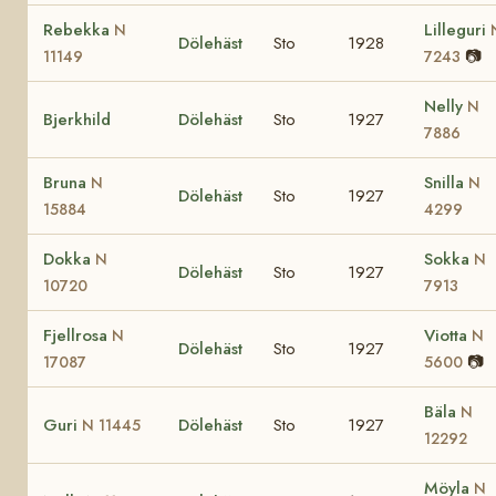
Rebekka
Lilleguri
N
Dölehäst
Sto
1928
📷
11149
7243
Nelly
N
Bjerkhild
Dölehäst
Sto
1927
7886
Bruna
Snilla
N
N
Dölehäst
Sto
1927
15884
4299
Dokka
Sokka
N
N
Dölehäst
Sto
1927
10720
7913
Fjellrosa
Viotta
N
N
Dölehäst
Sto
1927
📷
17087
5600
Bäla
N
Guri
Dölehäst
Sto
1927
N 11445
12292
Möyla
N