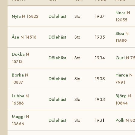
Nora
N
Nyta
Dölehäst
Sto
1937
N 16822
12055
Stöa
N
Åse
Dölehäst
Sto
1935
N 14516
11689
Dokka
N
Dölehäst
Sto
1934
Guri
N 7
15713
Borka
Harda
N
N
Dölehäst
Sto
1933
13837
7991
Lubba
Björg
N
N
Dölehäst
Sto
1933
16586
10844
Maggi
N
Dölehäst
Sto
1931
Polli
N 82
13666