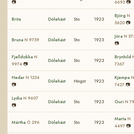
📷
📷
6693
Björg
N
Brita
Dölehäst
Sto
1923
📷
5620
Jöra
N 57
Bruna
Dölehäst
Sto
1923
N 9759
📷
Fjelldokka
Brynhild
N
Dölehäst
Sto
1923
📷
9974
7367
Hedar
Kjempa
N 1234
Dölehäst
Hingst
1923
📷
📷
7427
Lydia
N 9607
Dölehäst
Sto
1923
Guri
N 7
📷
Marta
N
Märtha
Dölehäst
Sto
1923
Ö 296
📷
4497