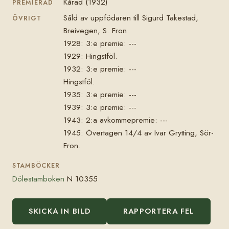
Kårad (1932)
PREMIERAD
Såld av uppfödaren till Sigurd Takestad,
ÖVRIGT
Breivegen, S. Fron.
1928: 3:e premie: ---
1929: Hingstföl.
1932: 3:e premie: ---
Hingstföl.
1935: 3:e premie: ---
1939: 3:e premie: ---
1943: 2:a avkommepremie: ---
1945: Övertagen 14/4 av Ivar Grytting, Sör-
Fron.
STAMBÖCKER
Dölestamboken
N 10355
SKICKA IN BILD
RAPPORTERA FEL