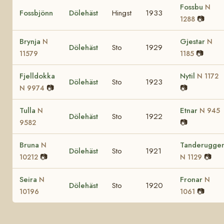
Fossbu
N
Fossbjönn
Dölehäst
Hingst
1933
📷
1288
Brynja
Gjestar
N
N
Dölehäst
Sto
1929
📷
11579
1185
Fjelldokka
Nytil
N 1172
Dölehäst
Sto
1923
📷
📷
N 9974
Tulla
Etnar
N
N 945
Dölehäst
Sto
1922
📷
9582
Bruna
Tanderugge
N
Dölehäst
Sto
1921
📷
📷
10212
N 1129
Seira
Fronar
N
N
Dölehäst
Sto
1920
📷
10196
1061