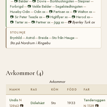
📷
Balder
📷
Dovre
Borkhushingsten
Sleipner
—
—
—
—
—
Forbrigd
📷
Veikle Balder
Segalstadhingsten
—
—
—
Huseby-Odin
Odin xx
📷
Partisan xx
📷
Walton xx
—
—
—
—
📷
Sir Peter Teazle xx
📷
Highflyer xx
📷
Herod xx
—
—
—
📷
Tartar xx
📷
Partner xx
Jigg xx
📷
Byerley Turk ox
—
—
—
STOLINJE
Brynhild
Astrid
Breida
Sto från Hauge
—
—
—
—
Sto på Nordrum i Ringebu
Avkommor (4)
Avkommor
NAMN
RAS
KÖN
FÖDD
FAR
Undis
Tanderuggen
N
Dölehäst
Sto
1933
📷
📷
13942
N 1129