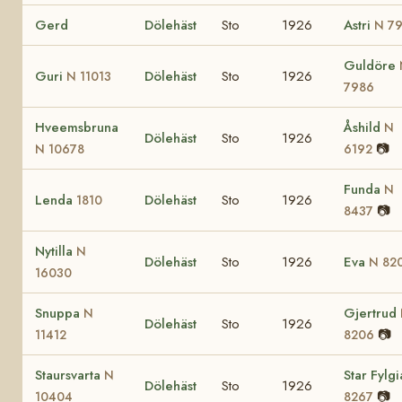
Gerd
Dölehäst
Sto
1926
Astri
N 7
Guldöre
Guri
Dölehäst
Sto
1926
N 11013
7986
Hveemsbruna
Åshild
N
Dölehäst
Sto
1926
📷
N 10678
6192
Funda
N
Lenda
Dölehäst
Sto
1926
1810
📷
8437
Nytilla
N
Dölehäst
Sto
1926
Eva
N 82
16030
Snuppa
Gjertrud
N
Dölehäst
Sto
1926
📷
11412
8206
Staursvarta
Star Fylg
N
Dölehäst
Sto
1926
📷
10404
8267