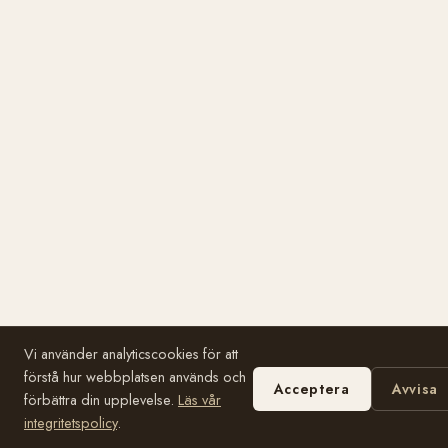
Vi använder analyticscookies för att
förstå hur webbplatsen används och
Acceptera
Avvisa
förbättra din upplevelse.
Läs vår
integritetspolicy
.