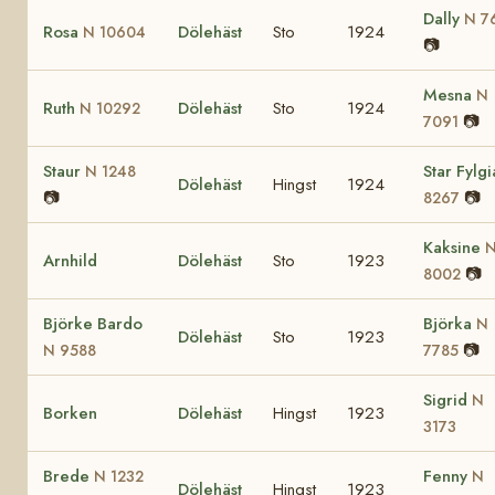
Dally
N 7
Rosa
Dölehäst
Sto
1924
N 10604
📷
Mesna
N
Ruth
Dölehäst
Sto
1924
N 10292
📷
7091
Staur
Star Fylg
N 1248
Dölehäst
Hingst
1924
📷
📷
8267
Kaksine
Arnhild
Dölehäst
Sto
1923
📷
8002
Björke Bardo
Björka
N
Dölehäst
Sto
1923
📷
N 9588
7785
Sigrid
N
Borken
Dölehäst
Hingst
1923
3173
Brede
Fenny
N 1232
N
Dölehäst
Hingst
1923