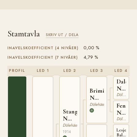
Stamtavla
SKRIV UT / DELA
0,00 %
INAVELSKOEFFICIENT (4 NIVÅER)
4,79 %
INAVELSKOEFFICIENT (7 NIVÅER)
PROFIL
LED 1
LED 2
LED 3
LED 4
Dalebu
N
Brimin
653
Dölehäst
N
825
Dölehäst
Fenny
Stange
N
N
3241
Dölehäst
1030
Dölehäst
Lesje-
1914
Balder