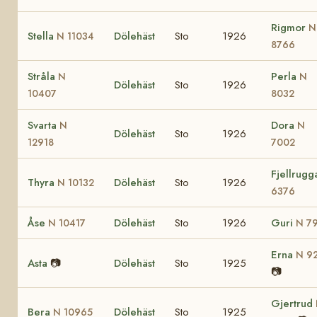
Rigmor
N
Stella
Dölehäst
Sto
1926
N 11034
8766
Stråla
Perla
N
N
Dölehäst
Sto
1926
10407
8032
Svarta
Dora
N
N
Dölehäst
Sto
1926
12918
7002
Fjellrug
Thyra
Dölehäst
Sto
1926
N 10132
6376
Åse
Dölehäst
Sto
1926
Guri
N 10417
N 7
Erna
N 9
Asta
📷
Dölehäst
Sto
1925
📷
Gjertrud
Bera
Dölehäst
Sto
1925
N 10965