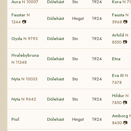
Aura
Dölehäst
Sto
1924
Kora
N 10007
N 7
Faustar
Fausta
N
N
Dölehäst
Hingst
1924
📷
📷
1244
5968
Arhild
N
Gyda
Dölehäst
Sto
1924
N 9793
📷
8550
Hvalebybruna
Dölehäst
Sto
1924
Etna
N 11348
Eva III
N
Nyta
Dölehäst
Sto
1924
N 10033
7678
Hildur
N
Nyta
Dölehäst
Sto
1924
N 9642
📷
7850
Amborg
Pisil
Dölehäst
Hingst
1924
📷
8450