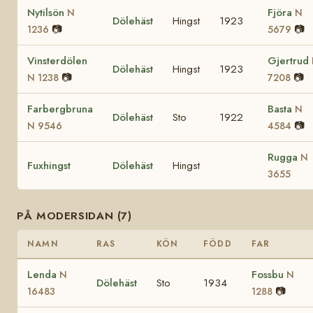
Nytilsön
Fjöra
N
N
Dölehäst
Hingst
1923
📷
📷
1236
5679
Vinsterdölen
Gjertrud
Dölehäst
Hingst
1923
📷
📷
N 1238
7208
Farbergbruna
Basta
N
Dölehäst
Sto
1922
📷
N 9546
4584
Rugga
N
Fuxhingst
Dölehäst
Hingst
3655
PÅ MODERSIDAN (7)
NAMN
RAS
KÖN
FÖDD
FAR
Lenda
Fossbu
N
N
Dölehäst
Sto
1934
📷
16483
1288