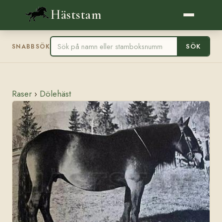
Häststam
SÖK
SNABBSÖK
Raser
›
Dölehäst