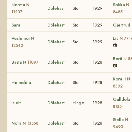
Norma
Sokka
N
N
Dölehäst
Sto
1929
11207
8485
Sara
Dölehäst
Sto
1929
Gjertrud
Veslemöi
Liv
N
N 771
Dölehäst
Sto
1929
📷
12542
Berit
N 8
Basta
Dölehäst
Sto
1928
N 11097
📷
Kora II
N
Heimdöla
Dölehäst
Sto
1928
8392
Gulldöla
Isleif
Dölehäst
Hingst
1928
8135
Stella
N
Nora
Dölehäst
Sto
1928
N 13558
9493