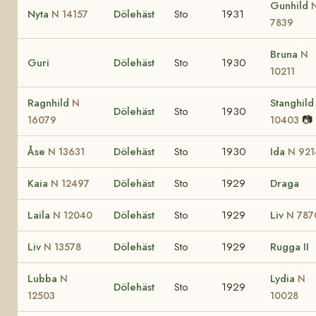
Gunhild
Nyta
Dölehäst
Sto
1931
N 14157
7839
Bruna
N
Guri
Dölehäst
Sto
1930
10211
Ragnhild
Stanghil
N
Dölehäst
Sto
1930
📷
16079
10403
Åse
Dölehäst
Sto
1930
Ida
N 13631
N 921
Kaia
Dölehäst
Sto
1929
Draga
N 12497
Laila
Dölehäst
Sto
1929
Liv
N 12040
N 787
Liv
Dölehäst
Sto
1929
Rugga II
N 13578
Lubba
Lydia
N
N
Dölehäst
Sto
1929
12503
10028