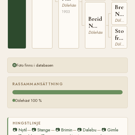
2600
Dölehäst
Breileg
1903
N
Breida
287
Dölehäst
N
Sto
380
Dölehäst
från
Hauge
Dölehäst
Foto finns i databasen
RASSAMMANSÄTTNING
Dölehäst 100 %
HINGSTLINJE
📷
Nytil
📷
Stange
📷
Brimin
📷
Dalebu
📷
Gimle
—
—
—
—