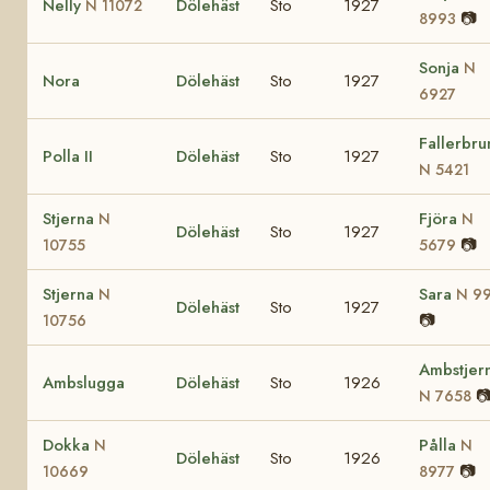
Nelly
Dölehäst
Sto
1927
N 11072
📷
8993
Sonja
N
Nora
Dölehäst
Sto
1927
6927
Fallerbru
Polla II
Dölehäst
Sto
1927
N 5421
Stjerna
Fjöra
N
N
Dölehäst
Sto
1927
📷
10755
5679
Stjerna
Sara
N
N 9
Dölehäst
Sto
1927
📷
10756
Ambstjer
Ambslugga
Dölehäst
Sto
1926

N 7658
Dokka
Pålla
N
N
Dölehäst
Sto
1926
📷
10669
8977