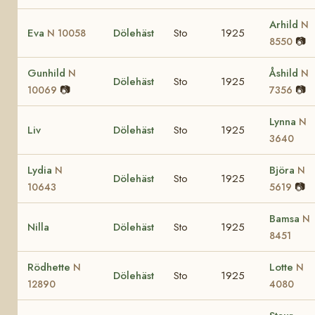
Arhild
N
Eva
Dölehäst
Sto
1925
N 10058
📷
8550
Gunhild
Åshild
N
N
Dölehäst
Sto
1925
📷
📷
10069
7356
Lynna
N
Liv
Dölehäst
Sto
1925
3640
Lydia
Björa
N
N
Dölehäst
Sto
1925
📷
10643
5619
Bamsa
N
Nilla
Dölehäst
Sto
1925
8451
Rödhette
Lotte
N
N
Dölehäst
Sto
1925
12890
4080