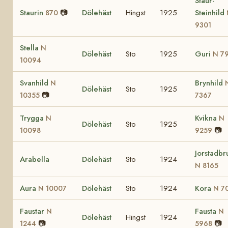
Staur-
Staurin
📷
Dölehäst
Hingst
1925
Steinhild
870
9301
Stella
N
Dölehäst
Sto
1925
Guri
N 7
10094
Svanhild
Brynhild
N
Dölehäst
Sto
1925
📷
10355
7367
Trygga
Kvikna
N
N
Dölehäst
Sto
1925
📷
10098
9259
Jorstadbr
Arabella
Dölehäst
Sto
1924
N 8165
Aura
Dölehäst
Sto
1924
Kora
N 10007
N 7
Faustar
Fausta
N
N
Dölehäst
Hingst
1924
📷
📷
1244
5968