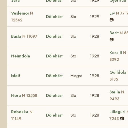
Sara
Dölehäst
Sto
1929
Gjertrud
Veslemöi
Liv
N
N 771
Dölehäst
Sto
1929
📷
12542
Berit
N 8
Basta
Dölehäst
Sto
1928
N 11097
📷
Kora II
N
Heimdöla
Dölehäst
Sto
1928
8392
Gulldöla
Isleif
Dölehäst
Hingst
1928
8135
Stella
N
Nora
Dölehäst
Sto
1928
N 13558
9493
Rebekka
Lilleguri
N
Dölehäst
Sto
1928
📷
11149
7243