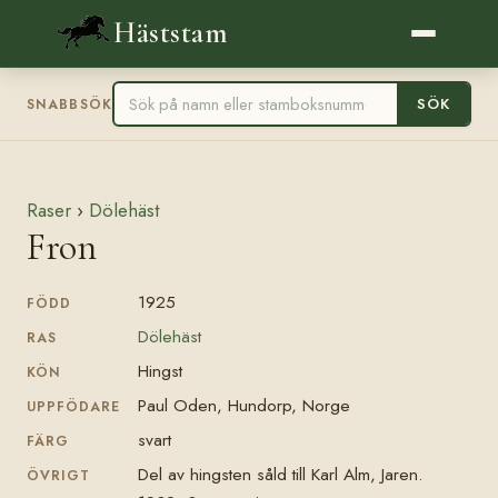
Häststam
SÖK
SNABBSÖK
Raser
›
Dölehäst
Fron
1925
FÖDD
Dölehäst
RAS
Hingst
KÖN
Paul Oden, Hundorp, Norge
UPPFÖDARE
svart
FÄRG
Del av hingsten såld till Karl Alm, Jaren.
ÖVRIGT