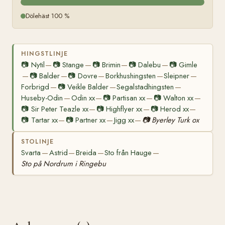
Dölehäst 100 %
HINGSTLINJE
📷
Nytil
📷
Stange
📷
Brimin
📷
Dalebu
📷
Gimle
—
—
—
—
📷
Balder
📷
Dovre
Borkhushingsten
Sleipner
—
—
—
—
—
Forbrigd
📷
Veikle Balder
Segalstadhingsten
—
—
—
Huseby-Odin
Odin xx
📷
Partisan xx
📷
Walton xx
—
—
—
—
📷
Sir Peter Teazle xx
📷
Highflyer xx
📷
Herod xx
—
—
—
📷
Tartar xx
📷
Partner xx
Jigg xx
📷
Byerley Turk ox
—
—
—
STOLINJE
Svarta
Astrid
Breida
Sto från Hauge
—
—
—
—
Sto på Nordrum i Ringebu