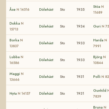
Stöa
N
Åse
Dölehäst
Sto
1935
N 14516
11689
Dokka
N
Dölehäst
Sto
1934
Guri
N 7
15713
Borka
Harda
N
N
Dölehäst
Sto
1933
13837
7991
Lubba
Björg
N
N
Dölehäst
Sto
1933
16586
10844
Maggi
N
Dölehäst
Sto
1931
Polli
N 82
13666
Gunhild
Nyta
Dölehäst
Sto
1931
N 14157
7839
Bruna
N