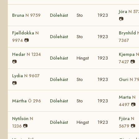
Jöra
N 57
Bruna
Dölehäst
Sto
1923
N 9759
📷
Fjelldokka
Brynhild
N
Dölehäst
Sto
1923
📷
9974
7367
Hedar
Kjempa
N 1234
Dölehäst
Hingst
1923
📷
📷
7427
Lydia
N 9607
Dölehäst
Sto
1923
Guri
N 7
📷
Marta
N
Märtha
Dölehäst
Sto
1923
Ö 296
📷
4497
Nytilsön
Fjöra
N
N
Dölehäst
Hingst
1923
📷
📷
1236
5679