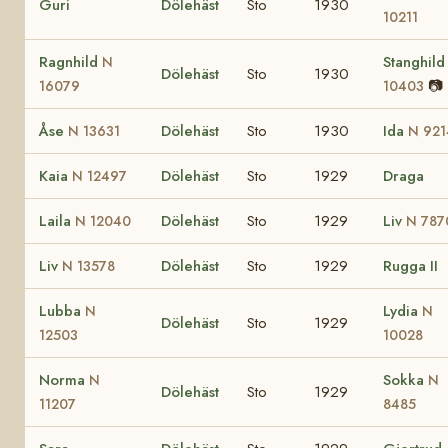
Guri
Dölehäst
Sto
1930
10211
Ragnhild
Stanghil
N
Dölehäst
Sto
1930
📷
16079
10403
Åse
Dölehäst
Sto
1930
Ida
N 13631
N 921
Kaia
Dölehäst
Sto
1929
Draga
N 12497
Laila
Dölehäst
Sto
1929
Liv
N 12040
N 787
Liv
Dölehäst
Sto
1929
Rugga II
N 13578
Lubba
Lydia
N
N
Dölehäst
Sto
1929
12503
10028
Norma
Sokka
N
N
Dölehäst
Sto
1929
11207
8485