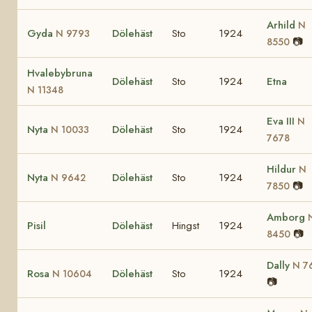
Arhild
N
Gyda
Dölehäst
Sto
1924
N 9793
📷
8550
Hvalebybruna
Dölehäst
Sto
1924
Etna
N 11348
Eva III
N
Nyta
Dölehäst
Sto
1924
N 10033
7678
Hildur
N
Nyta
Dölehäst
Sto
1924
N 9642
📷
7850
Amborg
Pisil
Dölehäst
Hingst
1924
📷
8450
Dally
N 7
Rosa
Dölehäst
Sto
1924
N 10604
📷