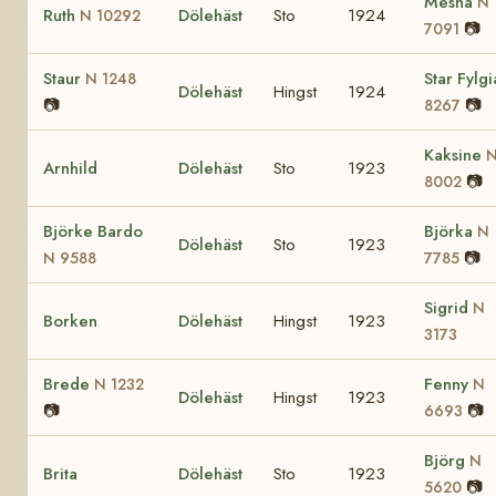
Mesna
N
Ruth
Dölehäst
Sto
1924
N 10292
📷
7091
Staur
Star Fylg
N 1248
Dölehäst
Hingst
1924
📷
📷
8267
Kaksine
Arnhild
Dölehäst
Sto
1923
📷
8002
Björke Bardo
Björka
N
Dölehäst
Sto
1923
📷
N 9588
7785
Sigrid
N
Borken
Dölehäst
Hingst
1923
3173
Brede
Fenny
N 1232
N
Dölehäst
Hingst
1923
📷
📷
6693
Björg
N
Brita
Dölehäst
Sto
1923
📷
5620