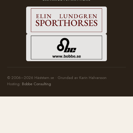
© 2006–2026 Häststam.se · Grundad av Karin Halvarsson
Hosting:
Bobbe Consulting