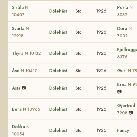
Stråla
Perla
N
N
Dölehäst
Sto
1926
10407
8032
Svarta
Dora
N
N
Dölehäst
Sto
1926
12918
7002
Fjellrug
Thyra
Dölehäst
Sto
1926
N 10132
6376
Åse
Dölehäst
Sto
1926
Guri
N 10417
N 7
Erna
N 9
Asta
📷
Dölehäst
Sto
1925
📷
Gjertrud
Bera
Dölehäst
Sto
1925
N 10965
📷
7208
Dokka
N
Dölehäst
Sto
1925
Fancy
10054