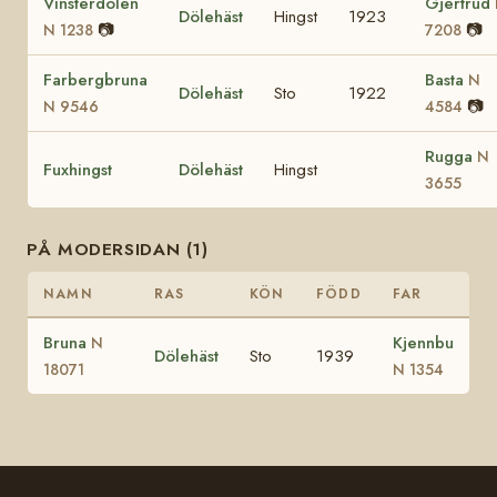
Vinsterdölen
Gjertrud
Dölehäst
Hingst
1923
📷
📷
N 1238
7208
Farbergbruna
Basta
N
Dölehäst
Sto
1922
📷
N 9546
4584
Rugga
N
Fuxhingst
Dölehäst
Hingst
3655
PÅ MODERSIDAN (1)
NAMN
RAS
KÖN
FÖDD
FAR
Bruna
Kjennbu
N
Dölehäst
Sto
1939
18071
N 1354