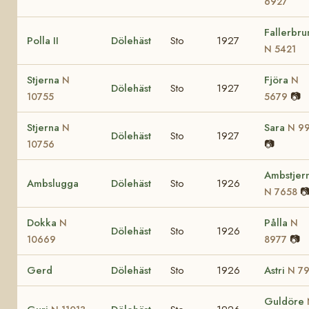
6927
Fallerbru
Polla II
Dölehäst
Sto
1927
N 5421
Stjerna
Fjöra
N
N
Dölehäst
Sto
1927
📷
10755
5679
Stjerna
Sara
N
N 9
Dölehäst
Sto
1927
📷
10756
Ambstjer
Ambslugga
Dölehäst
Sto
1926

N 7658
Dokka
Pålla
N
N
Dölehäst
Sto
1926
📷
10669
8977
Gerd
Dölehäst
Sto
1926
Astri
N 7
Guldöre