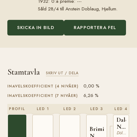
1932: 0:a premie: ---
Såld 28/4 till Anstein Doblaug, Hjellum.
SKICKA IN BILD
RAPPORTERA FEL
Stamtavla
SKRIV UT / DELA
0,00 %
INAVELSKOEFFICIENT (4 NIVÅER)
6,26 %
INAVELSKOEFFICIENT (7 NIVÅER)
PROFIL
LED 1
LED 2
LED 3
LED 4
Dalebu
N
Brimin
653
Dölehäst
N