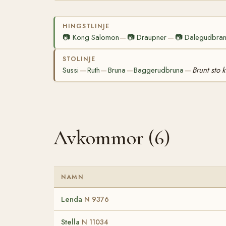
HINGSTLINJE
📷
Kong Salomon
📷
Draupner
📷
Dalegudbra
—
—
STOLINJE
Sussi
Ruth
Bruna
Baggerudbruna
Brunt sto 
—
—
—
—
Avkommor (6)
NAMN
Lenda
N 9376
Stella
N 11034