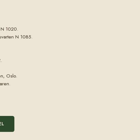
n N 1020.
isvarten N 1085.
.
en, Oslo.
daren.
EL