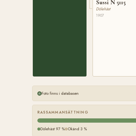
Sussi N 5115
Dölehäst
1907
Foto finns i databasen
RASSAMMANSÄTTNING
Dölehäst 97 %
Okänd 3 %