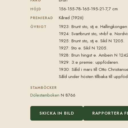
FÄRG
156-155-78-165-195-21-7,7 cm
HÖJD
Kårad (1926)
PREMIERAD
1923: Brunt sto, stj e. Hallingkonge
ÖVRIGT
1924: Svartbrunt sto, vtvbf e. Nordv
1925: Brunt sto, stj e. Sikil N 1205.
1927: Sto e. Sikil N 1205.
1928: Brun hingst e. Ambein N 1242
1929: 3:e premie: uppfödaren.
1930: Såld i mars till Otto Christians
Såld under hösten tillbaka till uppfö
STAMBÖCKER
Dölestamboken
N 8766
SKICKA IN BILD
RAPPORTERA F