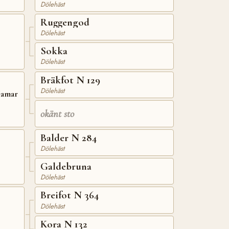
Dölehäst
Ruggengod
Dölehäst
Sokka
Dölehäst
Bräkfot N 129
Dölehäst
Hamar
okänt sto
Balder N 284
Dölehäst
Galdebruna
Dölehäst
Breifot N 364
Dölehäst
Kora N 132