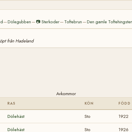
nd
Dölegubben
📷
Sterkoder
Toftebrun
Den gamle Toftehingste
—
—
—
—
köpt från Hadeland
Avkommor
RAS
KÖN
FÖDD
Dölehäst
Sto
1922
Dölehäst
Sto
1926