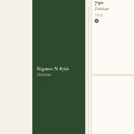
790
Dölehäst
1906
Rigmor N 8766
Dölehäst
1918