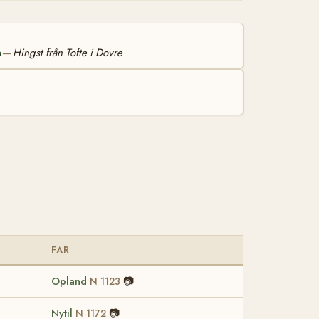
n
Hingst från Tofte i Dovre
—
FAR
Opland
📷
N 1123
Nytil
📷
N 1172