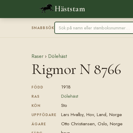
Häststam
SNABBSÖK
Raser
›
Dölehäst
Rigmor N 8766
1918
FÖDD
Dölehäst
RAS
Sto
KÖN
Lars Hvalby, Hov, Land, Norge
UPPFÖDARE
Otto Christiansen, Oslo, Norge
ÄGARE
brun