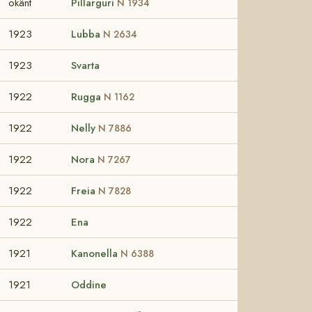
okänt
Pillarguri
N 1934
1923
Lubba
N 2634
1923
Svarta
1922
Rugga
N 1162
1922
Nelly
N 7886
1922
Nora
N 7267
1922
Freia
N 7828
1922
Ena
1921
Kanonella
N 6388
1921
Oddine