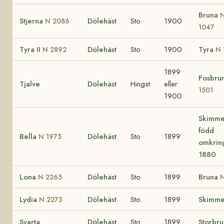
Bruna
Stjerna
Dölehäst
Sto
1900
N 2086
1047
Tyra II
Dölehäst
Sto
1900
Tyra
N 2892
N 
1899
Fosbru
Tjalve
Dölehäst
Hingst
eller
1501
1900
Skimme
född
Bella
Dölehäst
Sto
1899
N 1975
omkrin
1880
Lona
Dölehäst
Sto
1899
Bruna
N 2265
N
Lydia
Dölehäst
Sto
1899
Skimme
N 2273
Svarta
Dölehäst
Sto
1899
Storbr