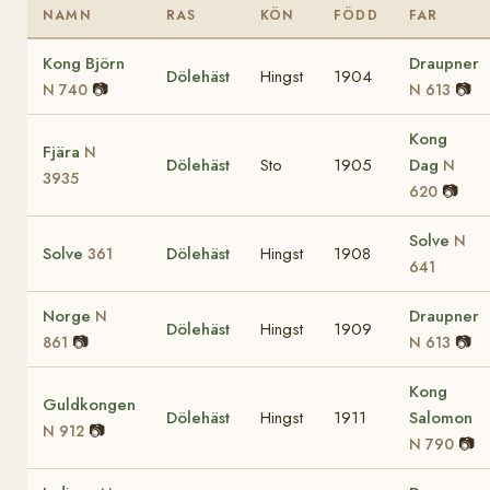
NAMN
RAS
KÖN
FÖDD
FAR
Kong Björn
Draupner
Dölehäst
Hingst
1904
📷
📷
N 740
N 613
Kong
Fjära
N
Dölehäst
Sto
1905
Dag
N
3935
📷
620
Solve
N
Solve
Dölehäst
Hingst
1908
361
641
Norge
Draupner
N
Dölehäst
Hingst
1909
📷
📷
861
N 613
Kong
Guldkongen
Dölehäst
Hingst
1911
Salomon
📷
N 912
📷
N 790