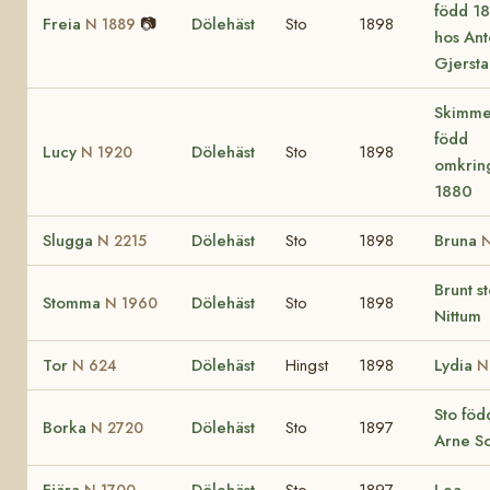
född 1
Freia
📷
Dölehäst
Sto
1898
N 1889
hos An
Gjerst
Skimme
född
Lucy
Dölehäst
Sto
1898
N 1920
omkrin
1880
Slugga
Dölehäst
Sto
1898
Bruna
N 2215
N
Brunt s
Stomma
Dölehäst
Sto
1898
N 1960
Nittum
Tor
Dölehäst
Hingst
1898
Lydia
N 624
N
Sto föd
Borka
Dölehäst
Sto
1897
N 2720
Arne So
Fjära
Dölehäst
Sto
1897
Lea
N 1700