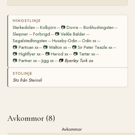
HINGSTLINJE
Sterkedölen
Kolbjörn
📷
Dovre
Borkhushingsten
—
—
—
—
Sleipner
Forbrigd
📷
Veikle Balder
—
—
—
Segalstadhingsten
Huseby-Odin
Odin xx
—
—
—
📷
Partisan xx
📷
Walton xx
📷
Sir Peter Teazle xx
—
—
—
📷
Highflyer xx
📷
Herod xx
📷
Tartar xx
—
—
—
📷
Partner xx
Jigg xx
📷
Byerley Turk ox
—
—
STOLINJE
Sto från Steinsli
Avkommor (8)
Avkommor