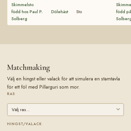
Skimmelsto
Skimme
född hos Paul P.
Dölehäst
Sto
född p
Solberg
Solber
Matchmaking
Välj en hingst eller valack för att simulera en stamtavla
för ett föl med Pillarguri som mor.
RAS
HINGST/VALACK