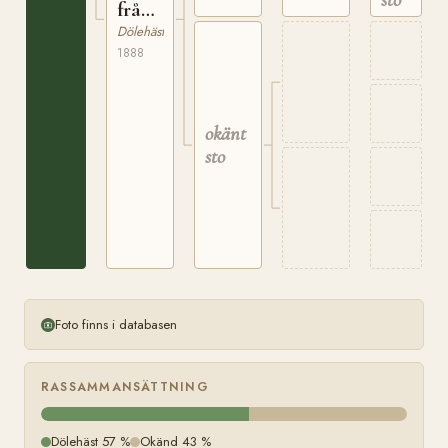
från
Steinsli
Dölehäst
1888
okänt
sto
Foto finns i databasen
RASSAMMANSÄTTNING
Dölehäst 57 %
Okänd 43 %