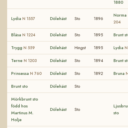
1880
Norma
Lydia
Dölehäst
Sto
1896
N 1557
204
Bläsa
Dölehäst
Sto
1895
Brunt s
N 1224
Trygg
Dölehäst
Hingst
1895
Lydia
N 559
N
Terne
Dölehäst
Sto
1894
Brunt s
N 1203
Prinsessa
Dölehäst
Sto
1892
Bruna
N 760
N
Brunt sto
Dölehäst
Sto
Mörkbrunt sto
född hos
Ljusbru
Dölehäst
Sto
Martinus M.
sto
Holje