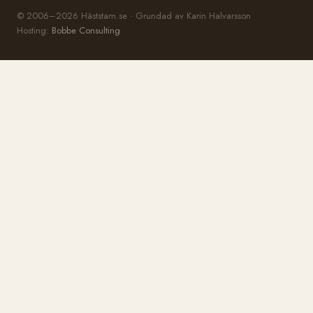
© 2006–2026 Häststam.se · Grundad av Karin Halvarsson
Hosting:
Bobbe Consulting