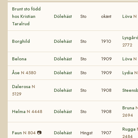
Brunt sto född
hos Kristian
Dölehäst
Sto
okänt
Löva
N
Taralrud
Lysgår
Borghild
Dölehäst
Sto
1910
2772
Belona
Dölehäst
Sto
1909
Löva
N
Åse
Dölehäst
Sto
1909
Lydia
N 4580
N
Dalerosa
N
Dölehäst
Sto
1908
Steens
5129
Bruna
Helma
Dölehäst
Sto
1908
N 4448
2694
Rugga
Faun
📷
Dölehäst
Hingst
1907
N 804
2484