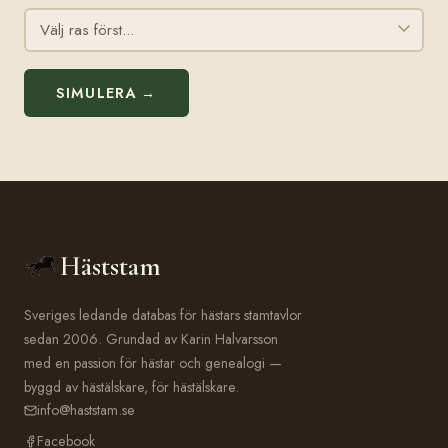
SIMULERA →
Häststam
Sveriges ledande databas för hästars stamtavlor
sedan 2006. Grundad av Karin Halvarsson
med en passion för hästar och genealogi —
byggd av hästälskare, för hästälskare.
info@haststam.se
Facebook