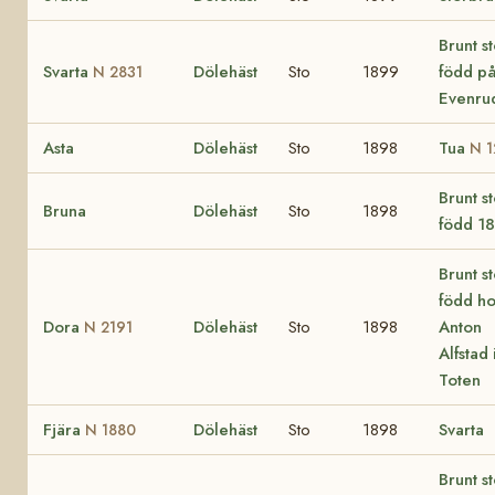
Brunt s
Svarta
Dölehäst
Sto
1899
född p
N 2831
Evenru
Asta
Dölehäst
Sto
1898
Tua
N 1
Brunt s
Bruna
Dölehäst
Sto
1898
född 1
Brunt s
född ho
Dora
Dölehäst
Sto
1898
Anton
N 2191
Alfstad 
Toten
Fjära
Dölehäst
Sto
1898
Svarta
N 1880
Brunt s