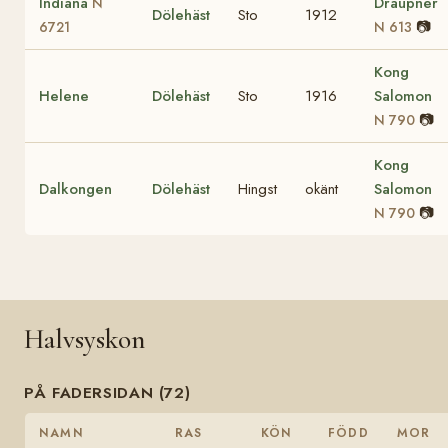
Indiana
Draupner
N
Dölehäst
Sto
1912
📷
6721
N 613
Kong
Helene
Dölehäst
Sto
1916
Salomon
📷
N 790
Kong
Dalkongen
Dölehäst
Hingst
okänt
Salomon
📷
N 790
Halvsyskon
PÅ FADERSIDAN (72)
NAMN
RAS
KÖN
FÖDD
MOR