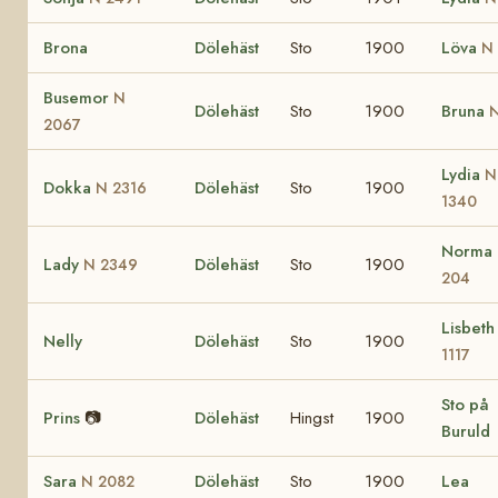
Brona
Dölehäst
Sto
1900
Löva
N
Busemor
N
Dölehäst
Sto
1900
Bruna
N
2067
Lydia
N
Dokka
Dölehäst
Sto
1900
N 2316
1340
Norma
Lady
Dölehäst
Sto
1900
N 2349
204
Lisbet
Nelly
Dölehäst
Sto
1900
1117
Sto på
Prins
📷
Dölehäst
Hingst
1900
Buruld
Sara
Dölehäst
Sto
1900
Lea
N 2082