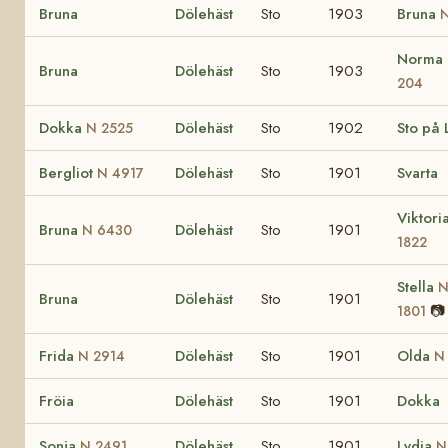
Bruna
Dölehäst
Sto
1903
Bruna
N
Norma
Bruna
Dölehäst
Sto
1903
204
Dokka
Dölehäst
Sto
1902
Sto på 
N 2525
Bergliot
Dölehäst
Sto
1901
Svarta
N 4917
Viktori
Bruna
Dölehäst
Sto
1901
N 6430
1822
Stella
Bruna
Dölehäst
Sto
1901
📷
1801
Frida
Dölehäst
Sto
1901
Olda
N 2914
N
Fröia
Dölehäst
Sto
1901
Dokka
Sonja
Dölehäst
Sto
1901
Lydia
N 2491
N