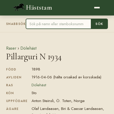
Häststam
SÖK
SNABBSÖK
Raser
›
Dölehäst
Pillarguri N 1934
1898
FÖDD
1916-04-06 (hälta orsakad av korsskada)
AVLIDEN
Dölehäst
RAS
Sto
KÖN
Anton Steinsli, Ö. Toten, Norge
UPPFÖDARE
Olaf Landaasen, Biri & Caesar Landaasen,
ÄGARE