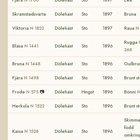
Skramstadsvarta
Dölehäst
Sto
1897
Bruna
Viktoria
Dölehäst
Sto
1897
Raua
N 1822
N
Rugga
Bläsa
Dölehäst
Sto
1896
N 1441
368
Bruna
Dölehäst
Sto
1896
Gulbrun
N 1448
Fjära
Dölehäst
Sto
1896
Brunt s
N 1498
Frode
📷
Dölehäst
Hingst
1896
Bönni
N 575
N
Herkula
Dölehäst
Sto
1896
Brunt s
N 1522
Skimme
född
Kaisa
Dölehäst
Sto
1896
N 1528
omkrin