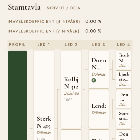
Stamtavla
SKRIV UT / DELA
0,00 %
INAVELSKOEFFICIENT (4 NIVÅER)
0,00 %
INAVELSKOEFFICIENT (7 NIVÅER)
PROFIL
LED 1
LED 2
LED 3
LED 4
Borkhush
Dovre
N
Dölehäst
N
85
130
Dölehäst
Ljusbrunt
Kolbjörn
sto
Dölehäst
född
N 312
omkring
Dölehäst
Den
1852
på
1883
gamle
Holaaker
Dölehäst
Lenda
Elstadhin
Dölehäst
Svart
Sterkedölen
sto
Dölehäst
född
N 415
1864
Dölehäst
Den
från
Vestad
1889
gamle