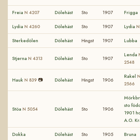
Freia
Dölehäst
Sto
1907
Frigga
N 4207
Lydia
Dölehäst
Sto
1907
Lydia
N 4260
N
Sterkedölen
Dölehäst
Hingst
1907
Lubba
Lenda
Stjerna
Dölehäst
Sto
1907
N 4313
2548
Rakel
Hauk
📷
Dölehäst
Hingst
1906
N 839
2566
Mörkbr
sto föd
Stöa
Dölehäst
Sto
1906
N 5054
1901 h
A.O. K
Dokka
Dölehäst
Sto
1905
Bruna