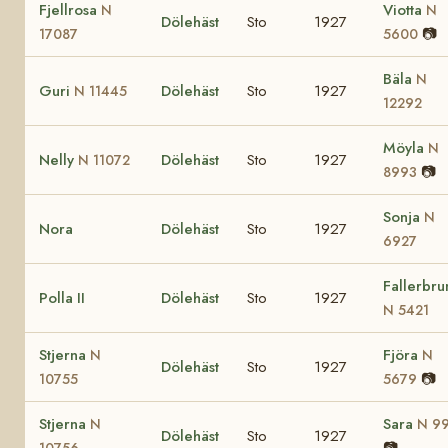
Fjellrosa
Viotta
N
N
Dölehäst
Sto
1927
📷
17087
5600
Bäla
N
Guri
Dölehäst
Sto
1927
N 11445
12292
Möyla
N
Nelly
Dölehäst
Sto
1927
N 11072
📷
8993
Sonja
N
Nora
Dölehäst
Sto
1927
6927
Fallerbru
Polla II
Dölehäst
Sto
1927
N 5421
Stjerna
Fjöra
N
N
Dölehäst
Sto
1927
📷
10755
5679
Stjerna
Sara
N
N 9
Dölehäst
Sto
1927
📷
10756