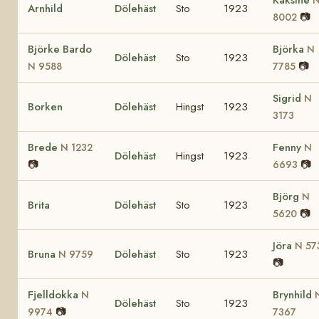
Arnhild
Dölehäst
Sto
1923
📷
8002
Björke Bardo
Björka
N
Dölehäst
Sto
1923
📷
N 9588
7785
Sigrid
N
Borken
Dölehäst
Hingst
1923
3173
Brede
Fenny
N 1232
N
Dölehäst
Hingst
1923
📷
📷
6693
Björg
N
Brita
Dölehäst
Sto
1923
📷
5620
Jöra
N 57
Bruna
Dölehäst
Sto
1923
N 9759
📷
Fjelldokka
Brynhild
N
Dölehäst
Sto
1923
📷
9974
7367