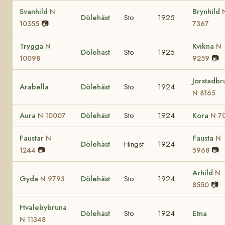
Svanhild
Brynhild
N
Dölehäst
Sto
1925
📷
10355
7367
Trygga
Kvikna
N
N
Dölehäst
Sto
1925
📷
10098
9259
Jorstadbr
Arabella
Dölehäst
Sto
1924
N 8165
Aura
Dölehäst
Sto
1924
Kora
N 10007
N 7
Faustar
Fausta
N
N
Dölehäst
Hingst
1924
📷
📷
1244
5968
Arhild
N
Gyda
Dölehäst
Sto
1924
N 9793
📷
8550
Hvalebybruna
Dölehäst
Sto
1924
Etna
N 11348