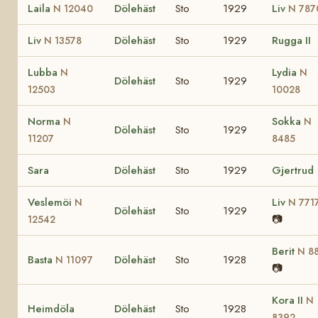
Laila
Dölehäst
Sto
1929
Liv
N 12040
N 787
Liv
Dölehäst
Sto
1929
Rugga II
N 13578
Lubba
Lydia
N
N
Dölehäst
Sto
1929
12503
10028
Norma
Sokka
N
N
Dölehäst
Sto
1929
11207
8485
Sara
Dölehäst
Sto
1929
Gjertrud
Veslemöi
Liv
N
N 771
Dölehäst
Sto
1929
📷
12542
Berit
N 8
Basta
Dölehäst
Sto
1928
N 11097
📷
Kora II
N
Heimdöla
Dölehäst
Sto
1928
8392