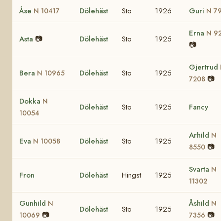
Åse
Dölehäst
Sto
1926
Guri
N 10417
N 7
Erna
N 9
Asta
📷
Dölehäst
Sto
1925
📷
Gjertrud
Bera
Dölehäst
Sto
1925
N 10965
📷
7208
Dokka
N
Dölehäst
Sto
1925
Fancy
10054
Arhild
N
Eva
Dölehäst
Sto
1925
N 10058
📷
8550
Svarta
N
Fron
Dölehäst
Hingst
1925
11302
Gunhild
Åshild
N
N
Dölehäst
Sto
1925
📷
📷
10069
7356