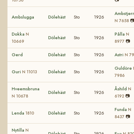
Ambstjer
Ambslugga
Dölehäst
Sto
1926

N 7658
Dokka
Pålla
N
N
Dölehäst
Sto
1926
📷
10669
8977
Gerd
Dölehäst
Sto
1926
Astri
N 7
Guldöre
Guri
Dölehäst
Sto
1926
N 11013
7986
Hveemsbruna
Åshild
N
Dölehäst
Sto
1926
📷
N 10678
6192
Funda
N
Lenda
Dölehäst
Sto
1926
1810
📷
8437
Nytilla
N
Dölehäst
Sto
1926
Eva
N 82