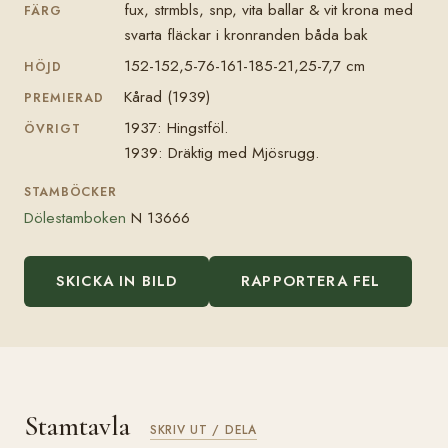
fux, strmbls, snp, vita ballar & vit krona med
FÄRG
svarta fläckar i kronranden båda bak
152-152,5-76-161-185-21,25-7,7 cm
HÖJD
Kårad (1939)
PREMIERAD
1937: Hingstföl.
ÖVRIGT
1939: Dräktig med Mjösrugg.
STAMBÖCKER
Dölestamboken
N 13666
SKICKA IN BILD
RAPPORTERA FEL
Stamtavla
SKRIV UT / DELA