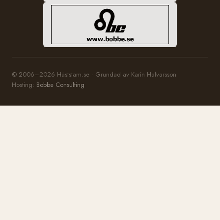
© 2006–2026 Häststam.se · Grundad av Karin Halvarsson
Hosting:
Bobbe Consulting