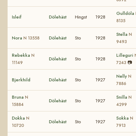
Gulldöla
Isleif
Dölehäst
Hingst
1928
8135
Stella
N
Nora
Dölehäst
Sto
1928
N 13558
9493
Rebekka
Lilleguri
N
Dölehäst
Sto
1928
📷
11149
7243
Nelly
N
Bjerkhild
Dölehäst
Sto
1927
7886
Bruna
Snilla
N
N
Dölehäst
Sto
1927
15884
4299
Dokka
Sokka
N
N
Dölehäst
Sto
1927
10720
7913