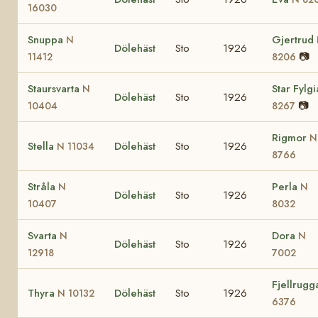
16030
Snuppa
Gjertrud
N
Dölehäst
Sto
1926
📷
11412
8206
Staursvarta
Star Fylg
N
Dölehäst
Sto
1926
📷
10404
8267
Rigmor
N
Stella
Dölehäst
Sto
1926
N 11034
8766
Stråla
Perla
N
N
Dölehäst
Sto
1926
10407
8032
Svarta
Dora
N
N
Dölehäst
Sto
1926
12918
7002
Fjellrug
Thyra
Dölehäst
Sto
1926
N 10132
6376