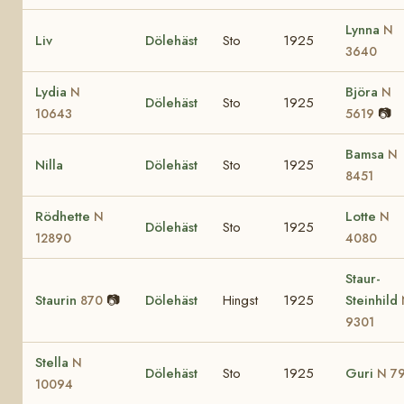
Lynna
N
Liv
Dölehäst
Sto
1925
3640
Lydia
Björa
N
N
Dölehäst
Sto
1925
📷
10643
5619
Bamsa
N
Nilla
Dölehäst
Sto
1925
8451
Rödhette
Lotte
N
N
Dölehäst
Sto
1925
12890
4080
Staur-
Staurin
📷
Dölehäst
Hingst
1925
Steinhild
870
9301
Stella
N
Dölehäst
Sto
1925
Guri
N 7
10094