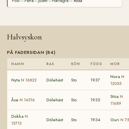
Polli
Petra
Judith
Hårfagra
Rosa
—
—
—
—
Halvsyskon
PÅ FADERSIDAN (84)
NAMN
RAS
KÖN
FÖDD
MOR
Nora
N
Nyta
Dölehäst
Sto
1937
N 16822
12055
Stöa
N
Åse
Dölehäst
Sto
1935
N 14516
11689
Dokka
N
Dölehäst
Sto
1934
Guri
N 7
15713