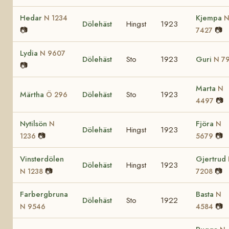
Hedar
Kjempa
N 1234
Dölehäst
Hingst
1923
📷
📷
7427
Lydia
N 9607
Dölehäst
Sto
1923
Guri
N 7
📷
Marta
N
Märtha
Dölehäst
Sto
1923
Ö 296
📷
4497
Nytilsön
Fjöra
N
N
Dölehäst
Hingst
1923
📷
📷
1236
5679
Vinsterdölen
Gjertrud
Dölehäst
Hingst
1923
📷
📷
N 1238
7208
Farbergbruna
Basta
N
Dölehäst
Sto
1922
📷
N 9546
4584