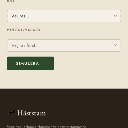
RAS
HINGST/VALACK
SIMULERA →
Häststam
Sveriges ledande databas för hästars stamtavlor