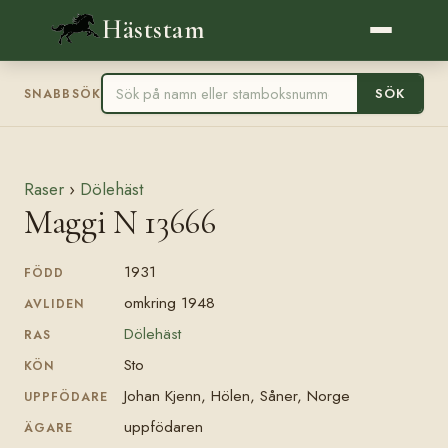
Häststam
SÖK
SNABBSÖK
Raser
›
Dölehäst
Maggi N 13666
1931
FÖDD
omkring 1948
AVLIDEN
Dölehäst
RAS
Sto
KÖN
Johan Kjenn, Hölen, Såner, Norge
UPPFÖDARE
uppfödaren
ÄGARE