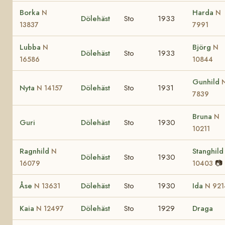
Borka
Harda
N
N
Dölehäst
Sto
1933
13837
7991
Lubba
Björg
N
N
Dölehäst
Sto
1933
16586
10844
Gunhild
Nyta
Dölehäst
Sto
1931
N 14157
7839
Bruna
N
Guri
Dölehäst
Sto
1930
10211
Ragnhild
Stanghil
N
Dölehäst
Sto
1930
📷
16079
10403
Åse
Dölehäst
Sto
1930
Ida
N 13631
N 921
Kaia
Dölehäst
Sto
1929
Draga
N 12497