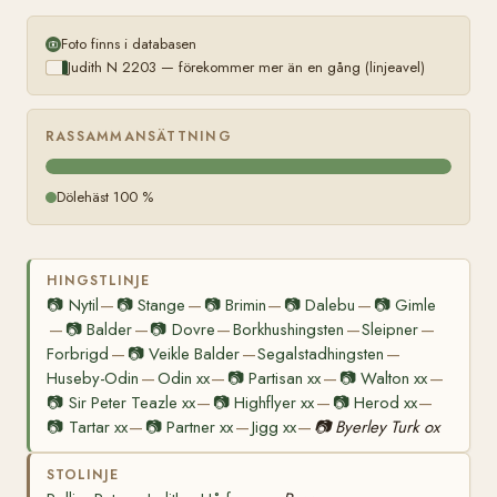
Foto finns i databasen
Judith N 2203 — förekommer mer än en gång (linjeavel)
RASSAMMANSÄTTNING
Dölehäst 100 %
HINGSTLINJE
📷
Nytil
📷
Stange
📷
Brimin
📷
Dalebu
📷
Gimle
—
—
—
—
📷
Balder
📷
Dovre
Borkhushingsten
Sleipner
—
—
—
—
—
Forbrigd
📷
Veikle Balder
Segalstadhingsten
—
—
—
Huseby-Odin
Odin xx
📷
Partisan xx
📷
Walton xx
—
—
—
—
📷
Sir Peter Teazle xx
📷
Highflyer xx
📷
Herod xx
—
—
—
📷
Tartar xx
📷
Partner xx
Jigg xx
📷
Byerley Turk ox
—
—
—
STOLINJE