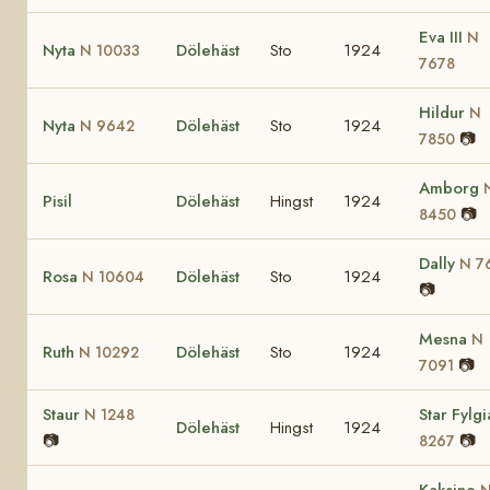
Eva III
N
Nyta
Dölehäst
Sto
1924
N 10033
7678
Hildur
N
Nyta
Dölehäst
Sto
1924
N 9642
📷
7850
Amborg
Pisil
Dölehäst
Hingst
1924
📷
8450
Dally
N 7
Rosa
Dölehäst
Sto
1924
N 10604
📷
Mesna
N
Ruth
Dölehäst
Sto
1924
N 10292
📷
7091
Staur
Star Fylg
N 1248
Dölehäst
Hingst
1924
📷
📷
8267
Kaksine