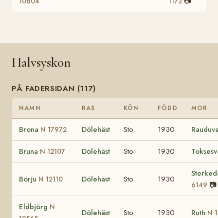
📷
10604
1172
Halvsyskon
PÅ FADERSIDAN (117)
NAMN
RAS
KÖN
FÖDD
MOR
Brona
Dölehäst
Sto
1930
Rauduv
N 17972
Bruna
Dölehäst
Sto
1930
Toksesv
N 12107
Sterked
Börju
Dölehäst
Sto
1930
N 12110
📷
6149
Eldbjörg
N
Dölehäst
Sto
1930
Ruth
N 1