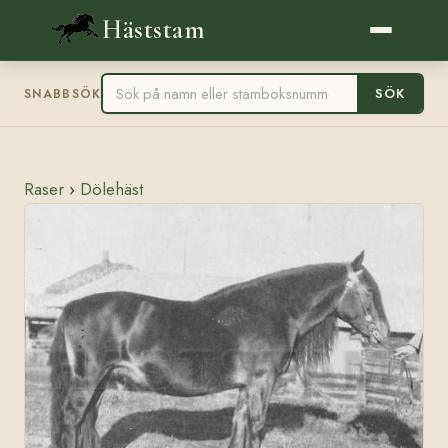
Häststam
SÖK
SNABBSÖK
Raser
›
Dölehäst