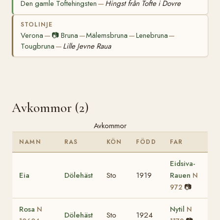
Den gamle Toftehingsten
Hingst från Tofte i Dovre
—
STOLINJE
Verona
📷
Bruna
Mälemsbruna
Lenebruna
—
—
—
—
Tougbruna
Lille Jevne Raua
—
Avkommor (2)
Avkommor
NAMN
RAS
KÖN
FÖDD
FAR
Eidsiva-
Eia
Dölehäst
Sto
1919
Rauen
N
📷
972
Rosa
Nytil
N
N
Dölehäst
Sto
1924