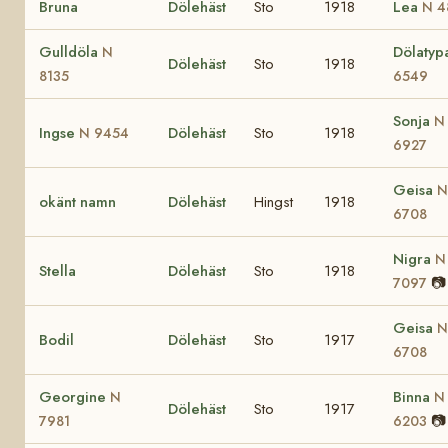
Bruna
Dölehäst
Sto
1918
Lea
N 4
Gulldöla
Dölaty
N
Dölehäst
Sto
1918
8135
6549
Sonja
N
Ingse
Dölehäst
Sto
1918
N 9454
6927
Geisa
N
okänt namn
Dölehäst
Hingst
1918
6708
Nigra
N
Stella
Dölehäst
Sto
1918
📷
7097
Geisa
N
Bodil
Dölehäst
Sto
1917
6708
Georgine
Binna
N
N
Dölehäst
Sto
1917
📷
7981
6203