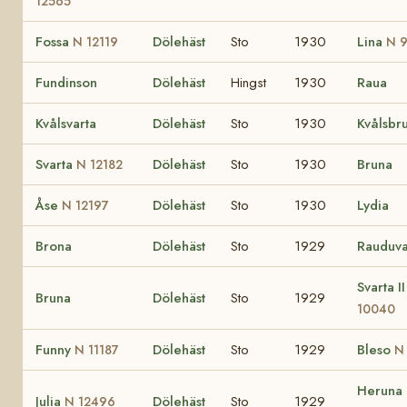
12565
Fossa
Dölehäst
Sto
1930
Lina
N 12119
N 
Fundinson
Dölehäst
Hingst
1930
Raua
Kvålsvarta
Dölehäst
Sto
1930
Kvålsbr
Svarta
Dölehäst
Sto
1930
Bruna
N 12182
Åse
Dölehäst
Sto
1930
Lydia
N 12197
Brona
Dölehäst
Sto
1929
Rauduv
Svarta I
Bruna
Dölehäst
Sto
1929
10040
Funny
Dölehäst
Sto
1929
Bleso
N 11187
N
Heruna
Julia
Dölehäst
Sto
1929
N 12496