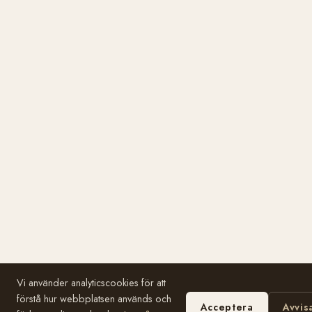
Vi använder analyticscookies för att
förstå hur webbplatsen används och
Acceptera
Avvis