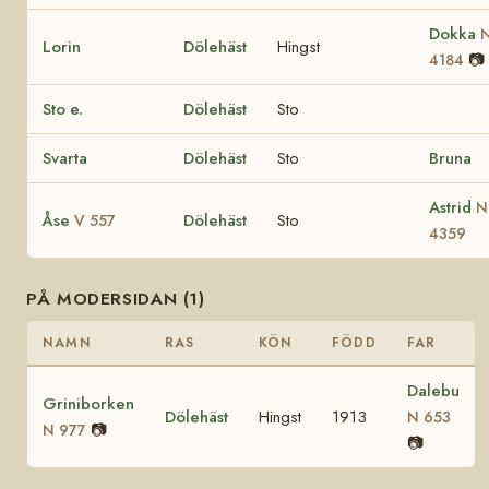
Dokka
Lorin
Dölehäst
Hingst
📷
4184
Sto e.
Dölehäst
Sto
Svarta
Dölehäst
Sto
Bruna
Astrid
N
Åse
Dölehäst
Sto
V 557
4359
PÅ MODERSIDAN (1)
NAMN
RAS
KÖN
FÖDD
FAR
Dalebu
Griniborken
Dölehäst
Hingst
1913
N 653
📷
N 977
📷