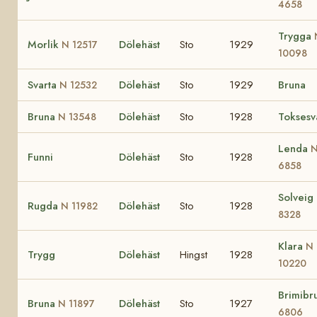
4658
Trygga
Morlik
Dölehäst
Sto
1929
N 12517
10098
Svarta
Dölehäst
Sto
1929
Bruna
N 12532
Bruna
Dölehäst
Sto
1928
Toksesv
N 13548
Lenda
Funni
Dölehäst
Sto
1928
6858
Solveig
Rugda
Dölehäst
Sto
1928
N 11982
8328
Klara
N
Trygg
Dölehäst
Hingst
1928
10220
Brimibr
Bruna
Dölehäst
Sto
1927
N 11897
6806