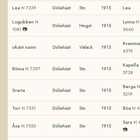
Lea
Dölehäst
Sto
1915
Lea
N 7239
Logubben
Lynna
N
N
Dölehäst
Hingst
1915
📷
1081
3640
Kvamm
okänt namn
Dölehäst
Valack
1915
6519
Kapella
Röina
Dölehäst
Sto
1915
N 7297
5738
Berga
Svarta
Dölehäst
Sto
1915
5219
Turi
Dölehäst
Sto
1915
Böa
N 7331
N 4
Sara
N 
Åse
Dölehäst
Sto
1915
N 7353
📷