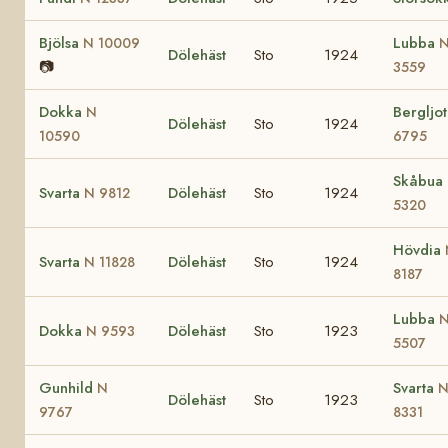
Bjölsa
Lubba
N 10009
Dölehäst
Sto
1924
📷
3559
Dokka
Bergljo
N
Dölehäst
Sto
1924
10590
6795
Skåbua 
Svarta
Dölehäst
Sto
1924
N 9812
5320
Hövdia
Svarta
Dölehäst
Sto
1924
N 11828
8187
Lubba
Dokka
Dölehäst
Sto
1923
N 9593
5507
Gunhild
Svarta
N
Dölehäst
Sto
1923
9767
8331