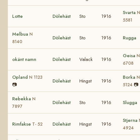
Svarta
Lotte
Dölehäst
Sto
1916
5581
Melbua
N
Dölehäst
Sto
1916
Rugga
8140
Geisa
N
okänt namn
Dölehäst
Valack
1916
6708
Opland
Borka
N 1123
N
Dölehäst
Hingst
1916
📷
📷
5124
Rebekka
N
Dölehäst
Sto
1916
Slugga
7897
Stjerna
Rimfakse
Dölehäst
Hingst
1916
T- 52
4924