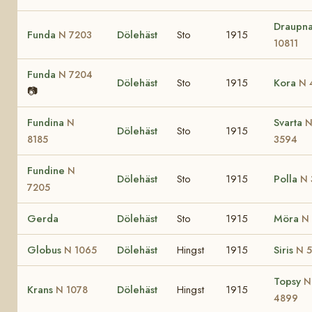
Draupn
Funda
Dölehäst
Sto
1915
N 7203
10811
Funda
N 7204
Dölehäst
Sto
1915
Kora
N 
📷
Fundina
Svarta
N
Dölehäst
Sto
1915
8185
3594
Fundine
N
Dölehäst
Sto
1915
Polla
N 
7205
Gerda
Dölehäst
Sto
1915
Möra
N
Globus
Dölehäst
Hingst
1915
Siris
N 1065
N 
Topsy
N
Krans
Dölehäst
Hingst
1915
N 1078
4899