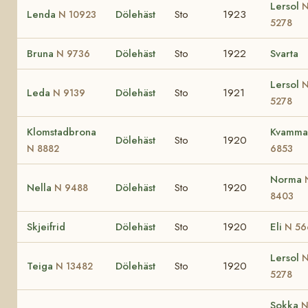
Lersol
Lenda
Dölehäst
Sto
1923
N 10923
5278
Bruna
Dölehäst
Sto
1922
Svarta
N 9736
Lersol
Leda
Dölehäst
Sto
1921
N 9139
5278
Klomstadbrona
Kvamm
Dölehäst
Sto
1920
N 8882
6853
Norma
Nella
Dölehäst
Sto
1920
N 9488
8403
Skjeifrid
Dölehäst
Sto
1920
Eli
N 56
Lersol
Teiga
Dölehäst
Sto
1920
N 13482
5278
Sokka