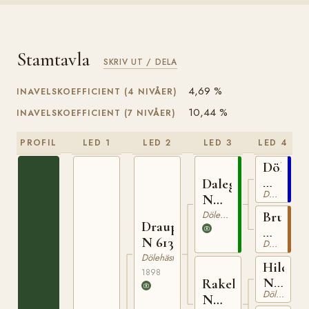
Stamtavla
SKRIV UT / DELA
4,69 %
INAVELSKOEFFICIENT (4 NIVÅER)
10,44 %
INAVELSKOEFFICIENT (7 NIVÅER)
PROFIL
LED 1
LED 2
LED 3
LED 4
Dölegu
N
Dalegudbrand
Dölehäst
169
N
446
Dölehäst
Bruna
Draupner
N
N 613
Dölehäst
111
Dölehäst
Hilding
1898
N
Rakel
Dölehäst
427
N