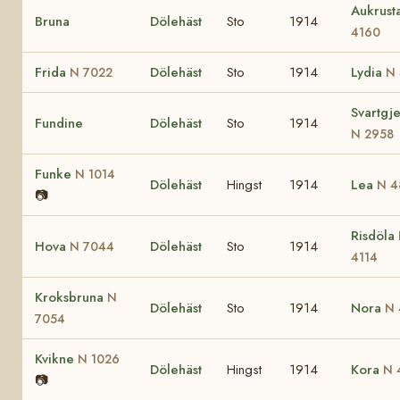
Aukrust
Bruna
Dölehäst
Sto
1914
4160
Frida
Dölehäst
Sto
1914
Lydia
N 7022
N 
Svartgje
Fundine
Dölehäst
Sto
1914
N 2958
Funke
N 1014
Dölehäst
Hingst
1914
Lea
N 4
📷
Risdöla
Hova
Dölehäst
Sto
1914
N 7044
4114
Kroksbruna
N
Dölehäst
Sto
1914
Nora
N 
7054
Kvikne
N 1026
Dölehäst
Hingst
1914
Kora
N 
📷