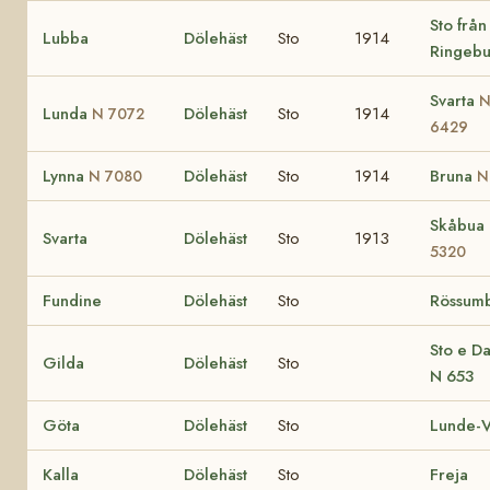
Sto från
Lubba
Dölehäst
Sto
1914
Ringeb
Svarta
Lunda
Dölehäst
Sto
1914
N 7072
6429
Lynna
Dölehäst
Sto
1914
Bruna
N 7080
N
Skåbua 
Svarta
Dölehäst
Sto
1913
5320
Fundine
Dölehäst
Sto
Rössum
Sto e D
Gilda
Dölehäst
Sto
N 653
Göta
Dölehäst
Sto
Lunde-V
Kalla
Dölehäst
Sto
Freja