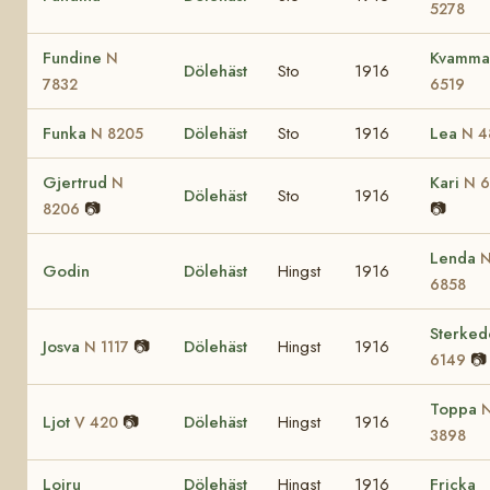
5278
Fundine
Kvamm
N
Dölehäst
Sto
1916
7832
6519
Funka
Dölehäst
Sto
1916
Lea
N 8205
N 4
Gjertrud
Kari
N
N 
Dölehäst
Sto
1916
📷
📷
8206
Lenda
Godin
Dölehäst
Hingst
1916
6858
Sterked
Josva
📷
Dölehäst
Hingst
1916
N 1117
📷
6149
Toppa
Ljot
📷
Dölehäst
Hingst
1916
V 420
3898
Loiru
Dölehäst
Hingst
1916
Fricka