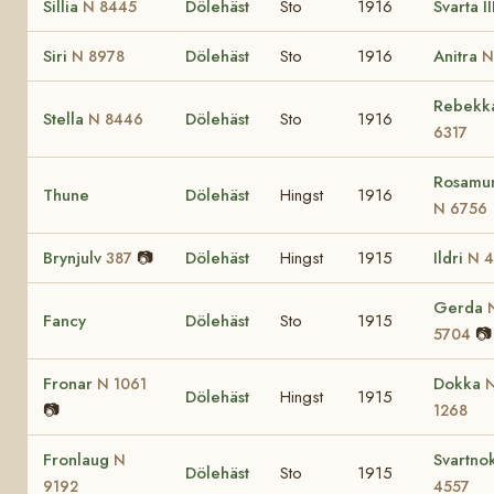
Sillia
Dölehäst
Sto
1916
Svarta II
N 8445
Siri
Dölehäst
Sto
1916
Anitra
N 8978
N
Rebekk
Stella
Dölehäst
Sto
1916
N 8446
6317
Rosamu
Thune
Dölehäst
Hingst
1916
N 6756
Brynjulv
📷
Dölehäst
Hingst
1915
Ildri
387
N 4
Gerda
Fancy
Dölehäst
Sto
1915
📷
5704
Fronar
Dokka
N 1061
Dölehäst
Hingst
1915
📷
1268
Fronlaug
Svartno
N
Dölehäst
Sto
1915
9192
4557