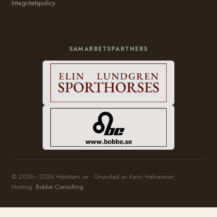
Integritetspolicy
SAMARBETSPARTNERS
© 2006–2026 Häststam.se · Grundad av Karin Halvarsson
Hosting:
Bobbe Consulting