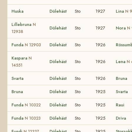
Huska
Dölehäst
Sto
1927
Lina
N 
Lillebruna
N
Dölehäst
Sto
1927
Nora
N 
12938
Funda
Dölehäst
Sto
1926
Rössum
N 12903
Kaspara
N
Dölehäst
Sto
1926
Lena
N 
14551
Svarta
Dölehäst
Sto
1926
Bruna
Bruna
Dölehäst
Sto
1925
Svarta
Funda
Dölehäst
Sto
1925
Raui
N 10322
Funda
Dölehäst
Sto
1925
Driva
N 10323
Fundi
Dölehäst
Sto
1925
Storsok
N 12337