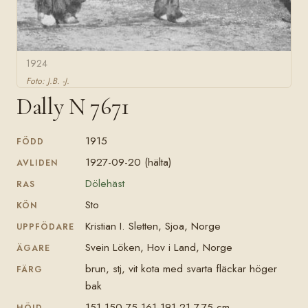
1924
Foto: J.B. -J.
Dally N 7671
1915
FÖDD
1927-09-20 (hälta)
AVLIDEN
Dölehäst
RAS
Sto
KÖN
Kristian I. Sletten, Sjoa, Norge
UPPFÖDARE
Svein Löken, Hov i Land, Norge
ÄGARE
brun, stj, vit kota med svarta fläckar höger
FÄRG
bak
151-150-75-161-191-21-7,75 cm
HÖJD