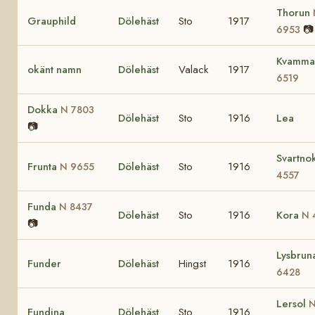
Thorun
Grauphild
Dölehäst
Sto
1917
📷
6953
Kvamm
okänt namn
Dölehäst
Valack
1917
6519
Dokka
N 7803
Dölehäst
Sto
1916
Lea
📷
Svartno
Frunta
Dölehäst
Sto
1916
N 9655
4557
Funda
N 8437
Dölehäst
Sto
1916
Kora
N 
📷
Lysbru
Funder
Dölehäst
Hingst
1916
6428
Lersol
Fundina
Dölehäst
Sto
1916