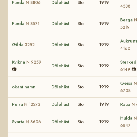
Funda
Dölehäst
Sto
1919
N 8806
4538
Berga
Funda
Dölehäst
Sto
1919
N 8571
5219
Aukrust
Gilda
Dölehäst
Sto
1919
3252
4160
Kvikna
Sterked
N 9259
Dölehäst
Sto
1919
📷
📷
6149
Geisa
N
okänt namn
Dölehäst
Sto
1919
6708
Petra
Dölehäst
Sto
1919
Raua
N 12273
N 
Hulda
N
Svarta
Dölehäst
Sto
1919
N 8606
6847