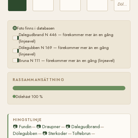
Dölehäst
Foto finns i databasen
Dalegudbrand N 446 — förekommer mer än en gång
(linjeavel)
Dölegubben N 169 — förekommer mer än en gång
(linjeavel)
Bruna N 111 — förekommer mer än en gång (linjeavel)
RASSAMMANSÄTTNING
Dölehäst 100 %
HINGSTLINJE
📷
Fundin
📷
Draupner
📷
Dalegudbrand
—
—
—
Dölegubben
📷
Sterkoder
Toftebrun
—
—
—