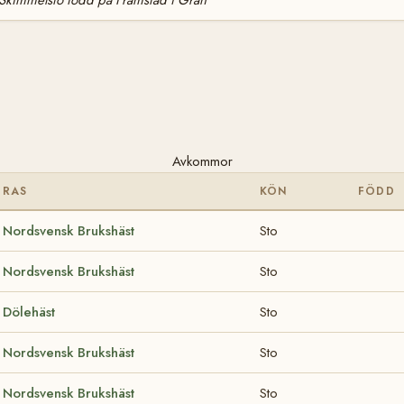
Skimmelsto född på Framstad i Gran
Avkommor
RAS
KÖN
FÖDD
Nordsvensk Brukshäst
Sto
Nordsvensk Brukshäst
Sto
Dölehäst
Sto
Nordsvensk Brukshäst
Sto
Nordsvensk Brukshäst
Sto