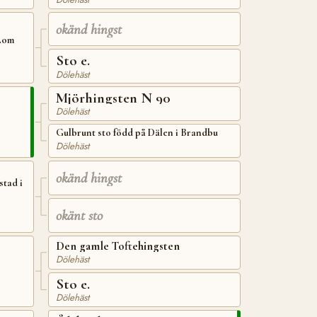
okänd hingst
 Lom
Sto e.
Dölehäst
Mjörhingsten N 90
Dölehäst
Gulbrunt sto född på Dälen i Brandbu
Dölehäst
okänd hingst
tad i
okänt sto
Den gamle Toftehingsten
Dölehäst
Sto e.
Dölehäst