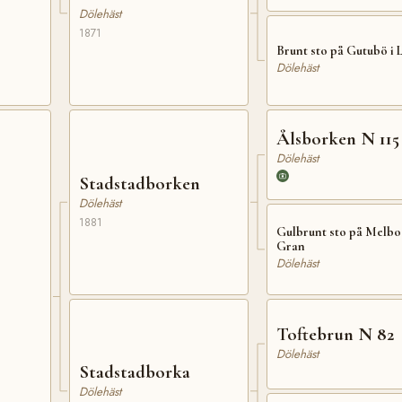
Dölehäst
1871
Brunt sto på Gutubö i
Dölehäst
Ålsborken N 115
Dölehäst
Stadstadborken
Dölehäst
1881
Gulbrunt sto på Melbos
Gran
Dölehäst
Toftebrun N 82
Dölehäst
Stadstadborka
Dölehäst