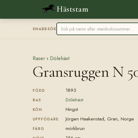
Häststam
SNABBSÖK
Raser
›
Dölehäst
Gransruggen N 5
1893
FÖDD
Dölehäst
RAS
Hingst
KÖN
Jörgen Haakenstad, Gran, Norge
UPPFÖDARE
mörkbrun
FÄRG
156 cm