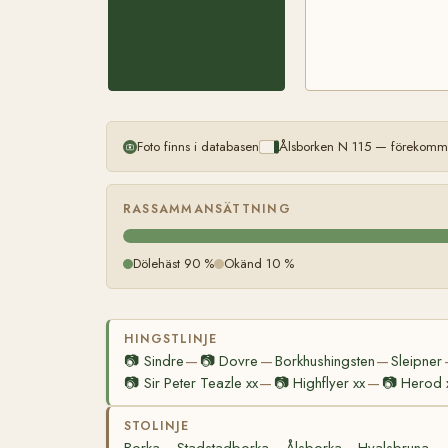
Foto finns i databasen
Ålsborken N 115 — förekomme
RASSAMMANSÄTTNING
Dölehäst 90 %
Okänd 10 %
HINGSTLINJE
📷
Sindre
📷
Dovre
Borkhushingsten
Sleipner
—
—
—
📷
Sir Peter Teazle xx
📷
Highflyer xx
📷
Herod 
—
—
STOLINJE