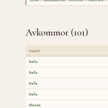
Borka
Stadstadborka
Ålsborka
Hvalsbruna
—
—
—
—
Avkommor (101)
NAMN
Bella
Bella
Bella
Bella
Blenda