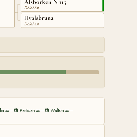
Ålsborken N 115
Dölehäst
Hvalsbruna
Dölehäst
in xx
📷
Partisan xx
📷
Walton xx
—
—
—