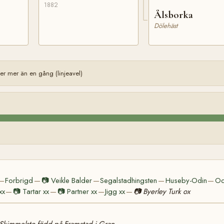
1882
Ålsborka
Dölehäst
r mer än en gång (linjeavel)
Forbrigd
📷
Veikle Balder
Segalstadhingsten
Huseby-Odin
Od
—
—
—
—
—
xx
📷
Tartar xx
📷
Partner xx
Jigg xx
📷
Byerley Turk ox
—
—
—
—