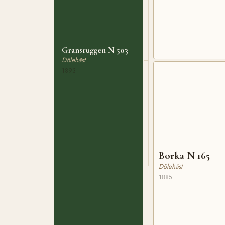
Gransruggen N 503
Dölehäst
1893
Borka N 165
Dölehäst
1885