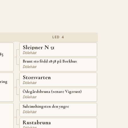
LED 4
Sleipner N 51
Dölehäst
85
Brunt sto född 1858 på Borkhus
Dölehäst
Storsvarten
kring
Dölehäst
Ödegårdsbruna (senare Vigerust)
Dölehäst
Suleimshingsten den yngre
Dölehäst
Rustabruna
Dölehäst