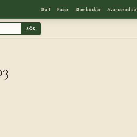
Start
Raser
Stamböcker
Avancerad sö
SÖK
03