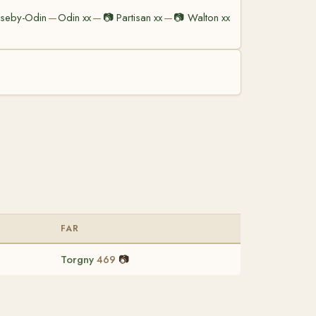
seby-Odin
Odin xx
📷
Partisan xx
📷
Walton xx
—
—
—
FAR
Torgny
📷
469