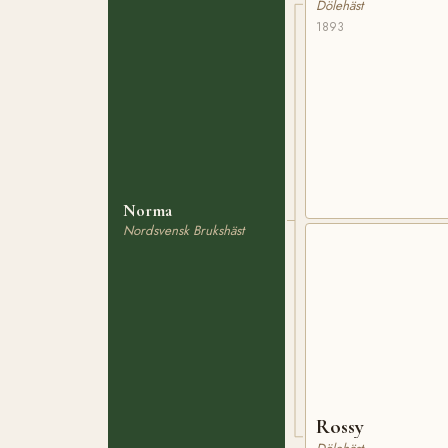
Dölehäst
1893
Norma
Nordsvensk Brukshäst
Rossy