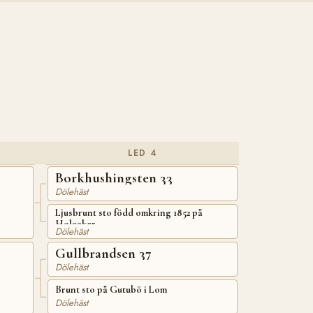
LED 4
Borkhushingsten 33
Dölehäst
Ljusbrunt sto född omkring 1852 på
Holaaker
Dölehäst
Gullbrandsen 37
Dölehäst
Brunt sto på Gutubö i Lom
Dölehäst