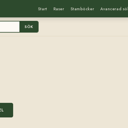
Start
Raser
Stamböcker
Avancerad sö
SÖK
EL