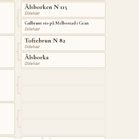
Ålsborken N 115
Dölehäst
Gulbrunt sto på Melbostad i Gran
Dölehäst
Toftebrun N 82
Dölehäst
Ålsborka
Dölehäst