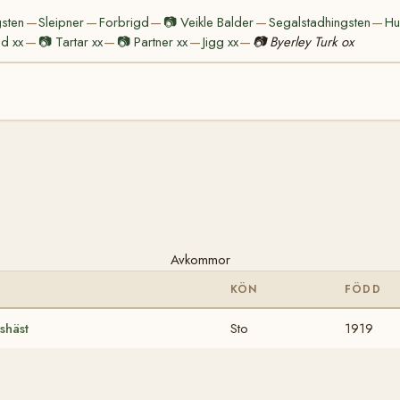
gsten
Sleipner
Forbrigd
📷
Veikle Balder
Segalstadhingsten
Hu
—
—
—
—
—
d xx
📷
Tartar xx
📷
Partner xx
Jigg xx
📷
Byerley Turk ox
—
—
—
—
Avkommor
KÖN
FÖDD
shäst
Sto
1919