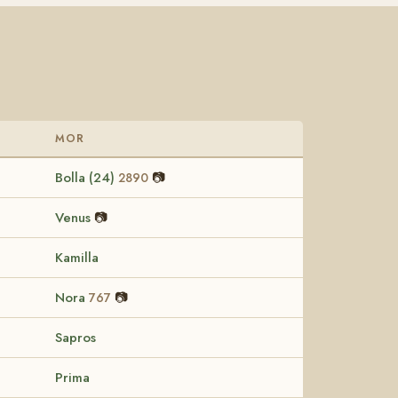
MOR
Bolla (24)
📷
2890
Venus
📷
Kamilla
Nora
📷
767
Sapros
Prima