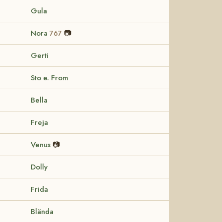
Gula
Nora
📷
767
Gerti
Sto e. From
Bella
Freja
Venus
📷
Dolly
Frida
Blända