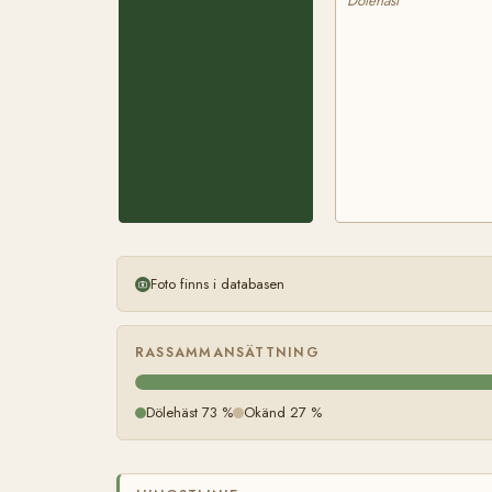
Dölehäst
Foto finns i databasen
RASSAMMANSÄTTNING
Dölehäst 73 %
Okänd 27 %