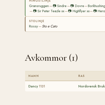
HINGSTLINJE
Gransruggen
📷
Sindre
📷
Dovre
Borkhushin
—
—
—
📷
Sir Peter Teazle xx
📷
Highflyer xx
📷
Hero
—
—
—
STOLINJE
Rossy
Sto e Cato
—
Avkommor (1)
NAMN
RAS
Dancy
Nordsvensk Bruk
1131