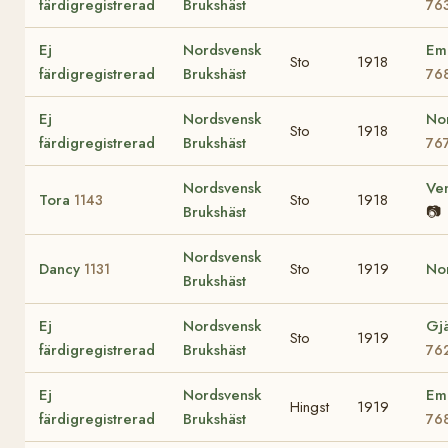
färdigregistrerad
Brukshäst
76
Ej
Nordsvensk
Em
Sto
1918
färdigregistrerad
Brukshäst
76
Ej
Nordsvensk
No
Sto
1918
färdigregistrerad
Brukshäst
76
Nordsvensk
Ve
Tora
Sto
1918
1143
Brukshäst
📷
Nordsvensk
Dancy
Sto
1919
No
1131
Brukshäst
Ej
Nordsvensk
Gjä
Sto
1919
färdigregistrerad
Brukshäst
76
Ej
Nordsvensk
Em
Hingst
1919
färdigregistrerad
Brukshäst
76