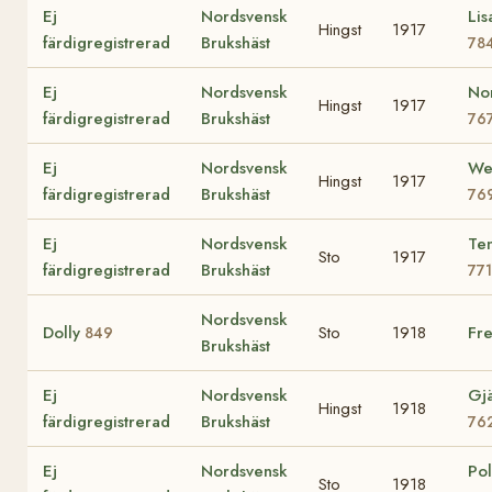
Ej
Nordsvensk
Lis
Hingst
1917
färdigregistrerad
Brukshäst
78
Ej
Nordsvensk
No
Hingst
1917
färdigregistrerad
Brukshäst
76
Ej
Nordsvensk
We
Hingst
1917
färdigregistrerad
Brukshäst
76
Ej
Nordsvensk
Te
Sto
1917
färdigregistrerad
Brukshäst
771
Nordsvensk
Dolly
Sto
1918
Fre
849
Brukshäst
Ej
Nordsvensk
Gjä
Hingst
1918
färdigregistrerad
Brukshäst
76
Ej
Nordsvensk
Po
Sto
1918