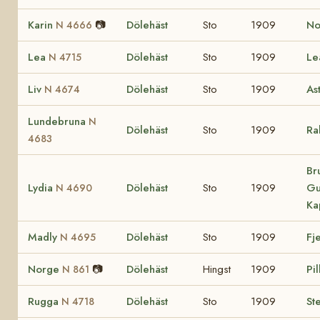
Karin
📷
Dölehäst
Sto
1909
No
N 4666
Lea
Dölehäst
Sto
1909
L
N 4715
Liv
Dölehäst
Sto
1909
As
N 4674
Lundebruna
N
Dölehäst
Sto
1909
Ra
4683
Br
Lydia
Dölehäst
Sto
1909
Gu
N 4690
Ka
Madly
Dölehäst
Sto
1909
Fj
N 4695
Norge
📷
Dölehäst
Hingst
1909
Pi
N 861
Rugga
Dölehäst
Sto
1909
St
N 4718