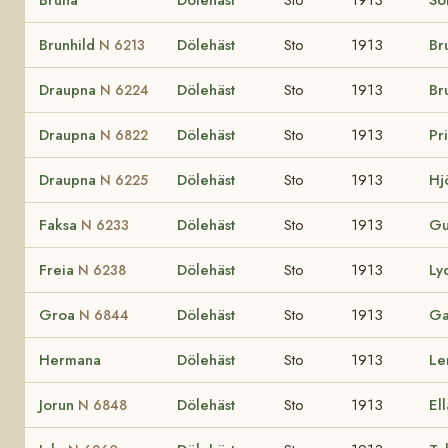
Bruna
Dölehäst
Sto
1913
So
Brunhild
Dölehäst
Sto
1913
Br
N 6213
Draupna
Dölehäst
Sto
1913
Br
N 6224
Draupna
Dölehäst
Sto
1913
Pr
N 6822
Draupna
Dölehäst
Sto
1913
Hj
N 6225
Faksa
Dölehäst
Sto
1913
Gu
N 6233
Freia
Dölehäst
Sto
1913
Ly
N 6238
Groa
Dölehäst
Sto
1913
Ga
N 6844
Hermana
Dölehäst
Sto
1913
Le
Jorun
Dölehäst
Sto
1913
Ell
N 6848