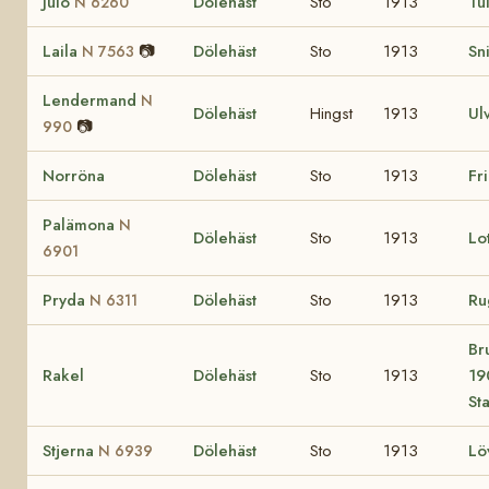
Julo
Dölehäst
Sto
1913
Tu
N 6260
Laila
📷
Dölehäst
Sto
1913
Sn
N 7563
Lendermand
N
Dölehäst
Hingst
1913
Ul
📷
990
Norröna
Dölehäst
Sto
1913
Fr
Palämona
N
Dölehäst
Sto
1913
Lo
6901
Pryda
Dölehäst
Sto
1913
Ru
N 6311
Br
Rakel
Dölehäst
Sto
1913
19
St
Stjerna
Dölehäst
Sto
1913
Lö
N 6939