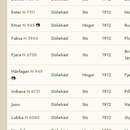
Ester
Dölehäst
Sto
1912
N
N 7511
Etnar
📷
Dölehäst
Hingst
1912
Ru
N 945
Faksa
Dölehäst
Sto
1912
Fl
N 5964
Br
Fjära
Dölehäst
Sto
1912
N 6700
18
Hårfager
N 949
Dölehäst
Hingst
1912
Fj
📷
Indiana
Dölehäst
Sto
1912
Pi
N 6721
Juno
Dölehäst
Sto
1912
Va
Lubba
Dölehäst
Sto
1912
G
N 6060