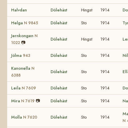
Halvdan
Dölehäst
Hingst
1914
Do
Helga
Dölehäst
Sto
1914
Ty
N 9845
Jernkongen
N
Dölehäst
Hingst
1914
Le
📷
1022
Jölma
Dölehäst
Sto
1914
Ni
943
Kanonella
N
Dölehäst
Sto
1914
Ell
6388
Leila
Dölehäst
Sto
1914
Do
N 7609
Mira
📷
Dölehäst
Sto
1914
Na
N 7619
Ma
Molla
Dölehäst
Sto
1914
N 7620
N 