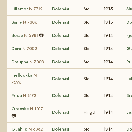
Lillemor
Dölehäst
Sto
1915
Sl
N 7712
Snilly
Dölehäst
Sto
1915
Do
N 7306
Bosse
📷
Dölehäst
Sto
1914
Fj
N 6981
Dora
Dölehäst
Sto
1914
Gu
N 7002
Draupna
Dölehäst
Sto
1914
Ru
N 7003
Fjelldokka
N
Dölehäst
Sto
1914
Lu
7596
Frida
Dölehäst
Sto
1914
Br
N 8172
Grenske
N 1017
Dölehäst
Hingst
1914
Li
📷
Gunhild
Dölehäst
Sto
1914
Do
N 6382