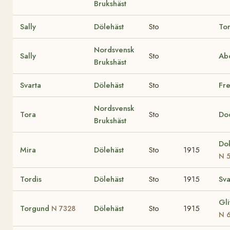
Brukshäst
Sally
Dölehäst
Sto
To
Nordsvensk
Sally
Sto
Ab
Brukshäst
Svarta
Dölehäst
Sto
Fre
Nordsvensk
Tora
Sto
Do
Brukshäst
Do
Mira
Dölehäst
Sto
1915
N 
Tordis
Dölehäst
Sto
1915
Sva
Gli
Torgund
Dölehäst
Sto
1915
N 7328
N 