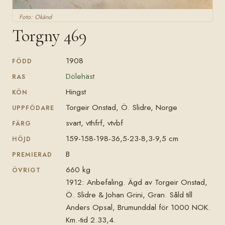
Foto: Okänd
Torgny 469
1908
FÖDD
Dölehäst
RAS
Hingst
KÖN
Torgeir Onstad, Ö. Slidre, Norge
UPPFÖDARE
svart, vthfrf, vtvbf
FÄRG
159-158-198-36,5-23-8,3-9,5 cm
HÖJD
B
PREMIERAD
660 kg
ÖVRIGT
1912: Anbefaling. Ägd av Torgeir Onstad,
Ö. Slidre & Johan Grini, Gran. Såld till
Anders Opsal, Brumunddal för 1000 NOK.
Km.-tid 2.33,4.