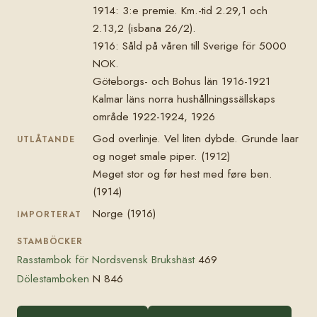
1914: 3:e premie. Km.-tid 2.29,1 och
2.13,2 (isbana 26/2).
1916: Såld på våren till Sverige för 5000
NOK.
Göteborgs- och Bohus län 1916-1921
Kalmar läns norra hushållningssällskaps
område 1922-1924, 1926
God overlinje. Vel liten dybde. Grunde laar
UTLÅTANDE
og noget smale piper. (1912)
Meget stor og før hest med føre ben.
(1914)
Norge (1916)
IMPORTERAT
STAMBÖCKER
Rasstambok för Nordsvensk Brukshäst
469
Dölestamboken
N 846