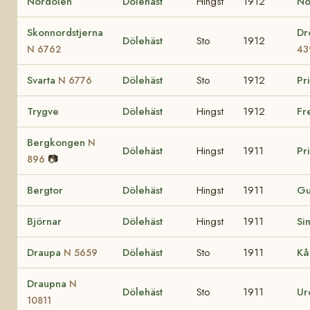
Nördölen
Dölehäst
Hingst
1912
No
Skonnordstjerna
Dr
Dölehäst
Sto
1912
N 6762
43
Svarta
Dölehäst
Sto
1912
Pr
N 6776
Trygve
Dölehäst
Hingst
1912
Fr
Bergkongen
N
Dölehäst
Hingst
1911
Pr
📷
896
Bergtor
Dölehäst
Hingst
1911
Gu
Björnar
Dölehäst
Hingst
1911
Si
Draupa
Dölehäst
Sto
1911
Kå
N 5659
Draupna
N
Dölehäst
Sto
1911
U
10811