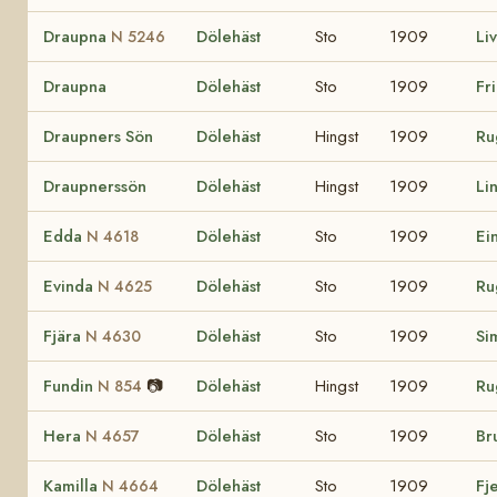
Draupna
Dölehäst
Sto
1909
Li
N 5246
Draupna
Dölehäst
Sto
1909
Fr
Draupners Sön
Dölehäst
Hingst
1909
Ru
Draupnerssön
Dölehäst
Hingst
1909
Li
Edda
Dölehäst
Sto
1909
Ei
N 4618
Evinda
Dölehäst
Sto
1909
Ru
N 4625
Fjära
Dölehäst
Sto
1909
Si
N 4630
Fundin
📷
Dölehäst
Hingst
1909
Ru
N 854
Hera
Dölehäst
Sto
1909
Br
N 4657
Kamilla
Dölehäst
Sto
1909
Fj
N 4664