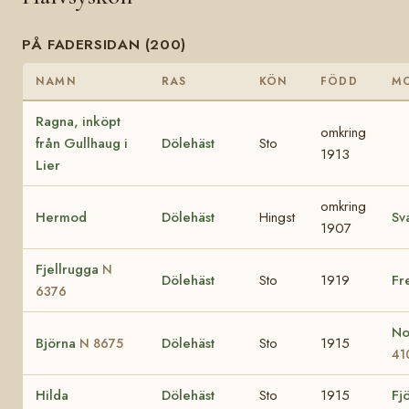
PÅ FADERSIDAN (200)
NAMN
RAS
KÖN
FÖDD
M
Ragna, inköpt
omkring
från Gullhaug i
Dölehäst
Sto
1913
Lier
omkring
Hermod
Dölehäst
Hingst
Sv
1907
Fjellrugga
N
Dölehäst
Sto
1919
Fr
6376
No
Björna
Dölehäst
Sto
1915
N 8675
41
Hilda
Dölehäst
Sto
1915
Fj