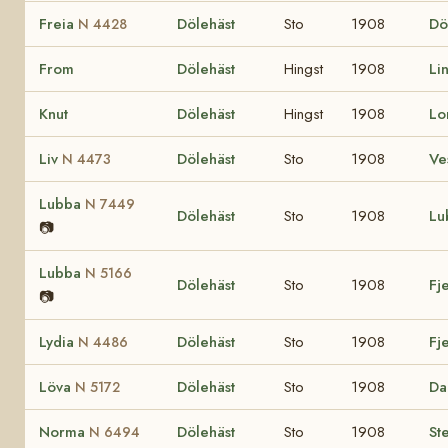
Freia
Dölehäst
Sto
1908
Dö
N 4428
From
Dölehäst
Hingst
1908
Li
Knut
Dölehäst
Hingst
1908
Lo
Liv
Dölehäst
Sto
1908
Ve
N 4473
Lubba
N 7449
Dölehäst
Sto
1908
Lu
📷
Lubba
N 5166
Dölehäst
Sto
1908
Fj
📷
Lydia
Dölehäst
Sto
1908
Fj
N 4486
Löva
Dölehäst
Sto
1908
Da
N 5172
Norma
Dölehäst
Sto
1908
Ste
N 6494