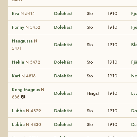
Eva
Dölehäst
Sto
1910
Fj
N 5414
Fönny
Dölehäst
Sto
1910
Fj
N 5452
Haugtussa
N
Dölehäst
Sto
1910
Bl
5471
Hekla
Dölehäst
Sto
1910
Fj
N 5472
Kari
Dölehäst
Sto
1910
N
N 4818
Kong Magnus
N
Dölehäst
Hingst
1910
Ly
📷
886
Lubba
Dölehäst
Sto
1910
Do
N 4829
Lubba
Dölehäst
Sto
1910
D
N 4830