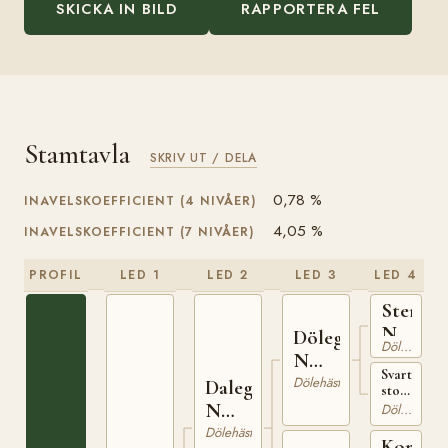
SKICKA IN BILD
RAPPORTERA FEL
Stamtavla
SKRIV UT / DELA
0,78 %
INAVELSKOEFFICIENT (4 NIVÅER)
4,05 %
INAVELSKOEFFICIENT (7 NIVÅER)
PROFIL
LED 1
LED 2
LED 3
LED 4
Sterkod
N
Dölegubben
Dölehäst
126
N
Svart
169
Dölehäst
Dalegudbrand
sto
N
född
Dölehäst
1871
446
Dölehäst
på
Kongsl