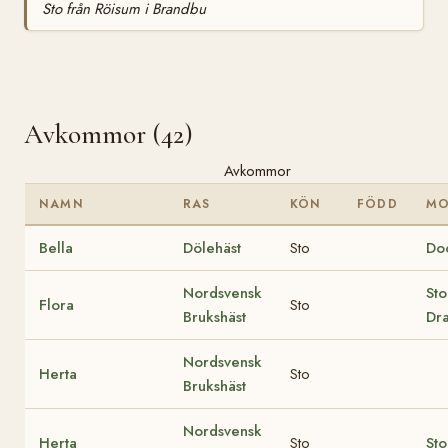
Sto från Röisum i Brandbu
Avkommor (42)
Avkommor
NAMN
RAS
KÖN
FÖDD
M
Bella
Dölehäst
Sto
Do
Nordsvensk
Sto
Flora
Sto
Brukshäst
Dr
Nordsvensk
Herta
Sto
Brukshäst
Nordsvensk
Herta
Sto
Sto