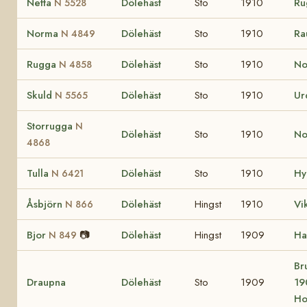
Netta
Dölehäst
Sto
1910
Ru
N 5528
Norma
Dölehäst
Sto
1910
Ra
N 4849
Rugga
Dölehäst
Sto
1910
No
N 4858
Skuld
Dölehäst
Sto
1910
U
N 5565
Storrugga
N
Dölehäst
Sto
1910
N
4868
Tulla
Dölehäst
Sto
1910
Hy
N 6421
Åsbjörn
Dölehäst
Hingst
1910
Vi
N 866
Bjor
📷
Dölehäst
Hingst
1909
Ha
N 849
Br
Draupna
Dölehäst
Sto
1909
19
Ho