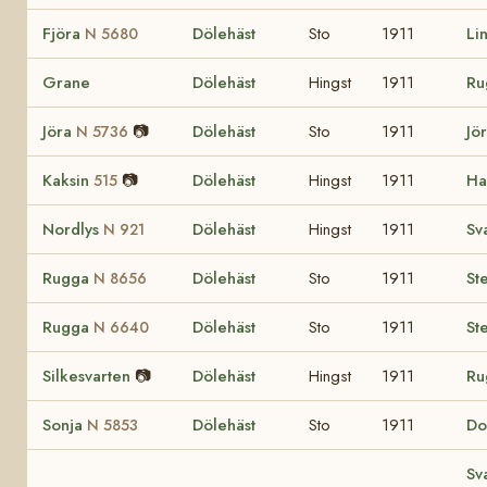
Fjöra
Dölehäst
Sto
1911
Li
N 5680
Grane
Dölehäst
Hingst
1911
Ru
Jöra
📷
Dölehäst
Sto
1911
Jö
N 5736
Kaksin
📷
Dölehäst
Hingst
1911
Ha
515
Nordlys
Dölehäst
Hingst
1911
Sv
N 921
Rugga
Dölehäst
Sto
1911
St
N 8656
Rugga
Dölehäst
Sto
1911
St
N 6640
Silkesvarten
📷
Dölehäst
Hingst
1911
Ru
Sonja
Dölehäst
Sto
1911
Do
N 5853
Sv