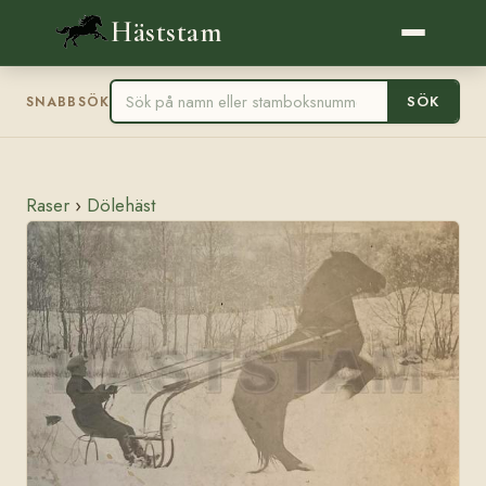
Häststam
SÖK
SNABBSÖK
Raser
›
Dölehäst