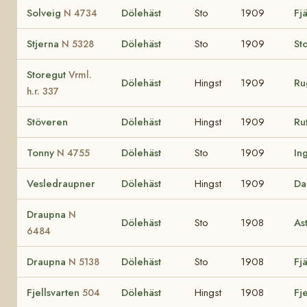
Solveig
Dölehäst
Sto
1909
Fj
N 4734
Stjerna
Dölehäst
Sto
1909
St
N 5328
Storegut
Vrml.
Dölehäst
Hingst
1909
Ru
h.r. 337
Stöveren
Dölehäst
Hingst
1909
Ru
Tonny
Dölehäst
Sto
1909
In
N 4755
Vesledraupner
Dölehäst
Hingst
1909
Da
Draupna
N
Dölehäst
Sto
1908
As
6484
Draupna
Dölehäst
Sto
1908
Fj
N 5138
Fjellsvarten
Dölehäst
Hingst
1908
Fj
504