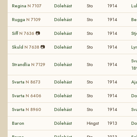
Regina
Dölehäst
Sto
1914
Lu
N 7107
Rugga
Dölehäst
Sto
1914
Be
N 7109
Siff
📷
Dölehäst
Sto
1914
St
N 7636
Skuld
📷
Dölehäst
Sto
1914
Ly
N 7638
Sv
Strandlia
Dölehäst
Sto
1914
N 7129
18
Svarta
Dölehäst
Sto
1914
Aj
N 8673
Svarta
Dölehäst
Sto
1914
Do
N 6406
Svarta
Dölehäst
Sto
1914
Sv
N 8960
Baron
Dölehäst
Hingst
1913
Do