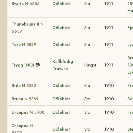
Svarta
Dölehäst
Sto
1911
18
N 6655
Ha
Thunebruna II
N
Dölehäst
Sto
1911
Fj
6659
Tora
Dölehäst
Sto
1911
Ly
N 5889
Br
Kallblodig
Trygg (NO)
📷
Hingst
1911
19
Travare
Ly
Brita
Dölehäst
Sto
1910
Fr
N 5382
Bruna
Dölehäst
Sto
1910
So
N 5389
Draupna
Dölehäst
Sto
1910
Fr
N 5408
Draupna
N
Dölehäst
Sto
1910
St
5409