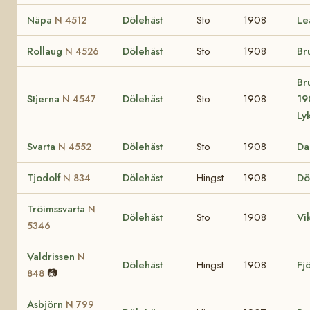
Näpa
Dölehäst
Sto
1908
L
N 4512
Rollaug
Dölehäst
Sto
1908
Br
N 4526
Br
Stjerna
Dölehäst
Sto
1908
19
N 4547
Ly
Svarta
Dölehäst
Sto
1908
Da
N 4552
Tjodolf
Dölehäst
Hingst
1908
Dö
N 834
Tröimssvarta
N
Dölehäst
Sto
1908
Vi
5346
Valdrissen
N
Dölehäst
Hingst
1908
Fj
📷
848
Asbjörn
N 799