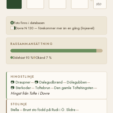
sto
Brandbu
Foto finns i databasen
Dovre N 130 — förekommer mer än en gång (linjeavel)
RASSAMMANSÄTTNING
Dölehäst 93 %
Okänd 7 %
HINGSTLINJE
📷
Draupner
📷
Dalegudbrand
Dölegubben
—
—
—
📷
Sterkoder
Toftebrun
Den gamle Toftehingsten
—
—
—
Hingst från Tofte i Dovre
STOLINJE
Stella
Brunt sto född på Rudi i Ö. Slidre
—
—