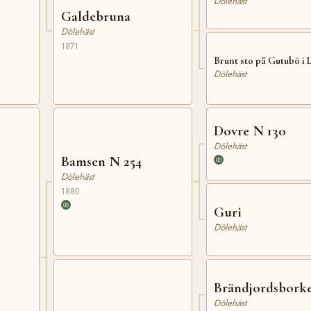
Dölehäst
Galdebruna
Dölehäst
1871
Brunt sto på Gutubö i
Dölehäst
Dovre N 130
Dölehäst
Bamsen N 254
Dölehäst
1880
Guri
Dölehäst
Brändjordsbork
Dölehäst