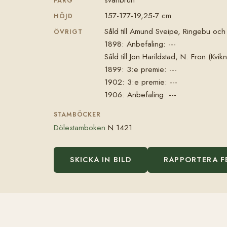
FÄRG
157-177-19,25-7 cm
HÖJD
Såld till Amund Sveipe, Ringebu och
ÖVRIGT
1898: Anbefaling: ---
Såld till Jon Harildstad, N. Fron (Kvikn
1899: 3:e premie: ---
1902: 3:e premie: ---
1906: Anbefaling: ---
STAMBÖCKER
Dölestamboken
N 1421
SKICKA IN BILD
RAPPORTERA F