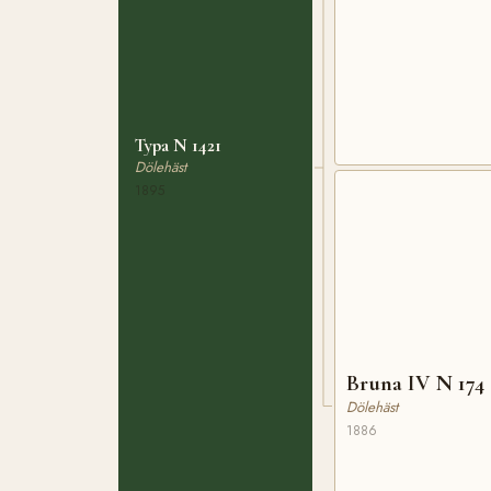
Typa N 1421
Dölehäst
1895
Bruna IV N 174
Dölehäst
1886