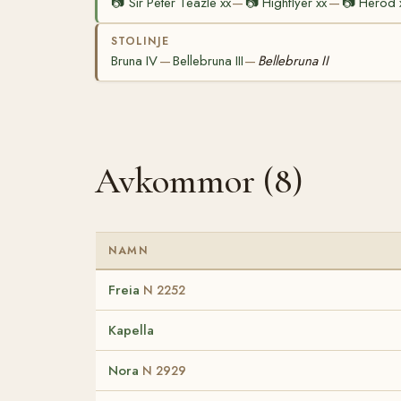
📷
Sir Peter Teazle xx
📷
Highflyer xx
📷
Herod 
—
—
STOLINJE
Bruna IV
Bellebruna III
Bellebruna II
—
—
Avkommor (8)
NAMN
Freia
N 2252
Kapella
Nora
N 2929