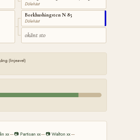
Dölehäst
Borkhushingsten N 85
Dölehäst
okänt sto
ng (linjeavel)
in xx
📷
Partisan xx
📷
Walton xx
—
—
—