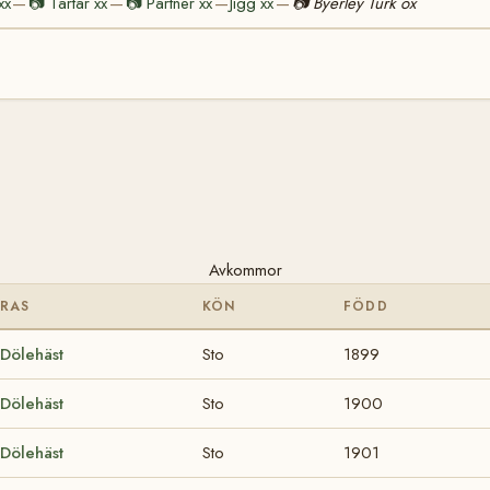
xx
📷
Tartar xx
📷
Partner xx
Jigg xx
📷
Byerley Turk ox
—
—
—
—
Avkommor
RAS
KÖN
FÖDD
Dölehäst
Sto
1899
Dölehäst
Sto
1900
Dölehäst
Sto
1901