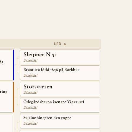
LED 4
Sleipner N 51
Dölehäst
85
Brunt sto född 1858 på Borkhus
Dölehäst
Storsvarten
kring
Dölehäst
Ödegårdsbruna (senare Vigerust)
Dölehäst
Suleimshingsten den yngre
Dölehäst