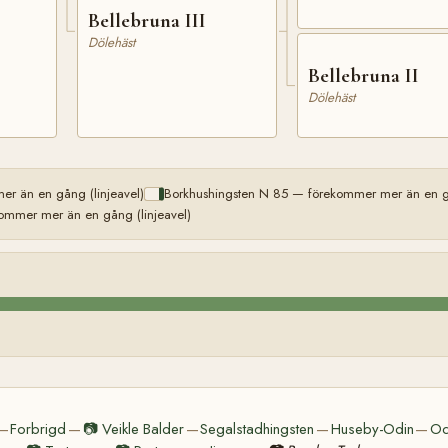
Bellebruna III
Dölehäst
Bellebruna II
Dölehäst
r än en gång (linjeavel)
Borkhushingsten N 85 — förekommer mer än en gå
ommer mer än en gång (linjeavel)
Forbrigd
📷
Veikle Balder
Segalstadhingsten
Huseby-Odin
Od
—
—
—
—
—