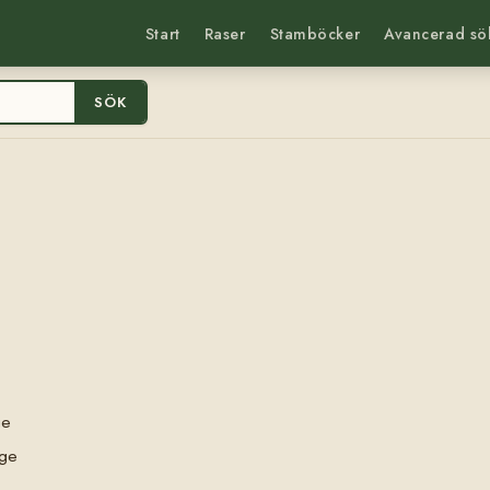
Start
Raser
Stamböcker
Avancerad sö
SÖK
ge
rge