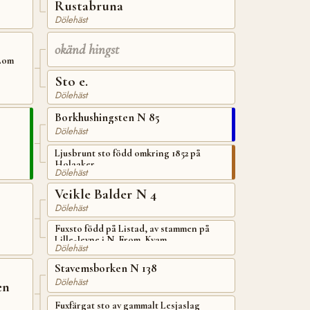
Rustabruna
Dölehäst
okänd hingst
 Lom
Sto e.
Dölehäst
Borkhushingsten N 85
Dölehäst
Ljusbrunt sto född omkring 1852 på
Holaaker
Dölehäst
Veikle Balder N 4
Dölehäst
Fuxsto född på Listad, av stammen på
Lille-Jevne i N. From, Kvam
Dölehäst
Stavemsborken N 138
Dölehäst
en
Fuxfärgat sto av gammalt Lesjaslag