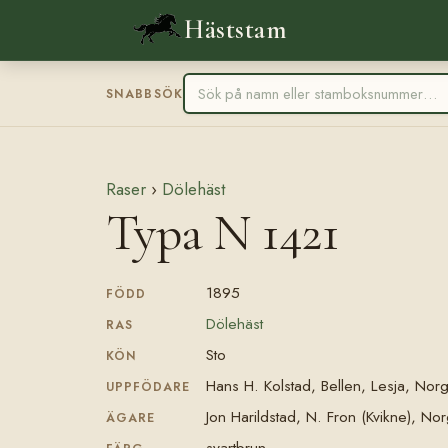
Häststam
SNABBSÖK
Raser
›
Dölehäst
Typa N 1421
1895
FÖDD
Dölehäst
RAS
Sto
KÖN
Hans H. Kolstad, Bellen, Lesja, Nor
UPPFÖDARE
Jon Harildstad, N. Fron (Kvikne), No
ÄGARE
svartbrun