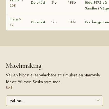
Dölehäst
Sto
1886
född 1872 på
209
Sandbu i Våge
Fjära
N
Dölehäst
Sto
1884
Kvarbergsbru
72
Matchmaking
Välj en hingst eller valack för att simulera en stamtavla
för ett föl med Sokka som mor.
RAS