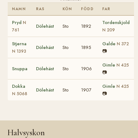
NAMN
RAS
KÖN
FÖDD
FAR
Pryd
Tordenskjold
N
Dölehäst
Sto
1892
761
N 209
Stjerna
Galde
N 372
Dölehäst
Sto
1895
📷
N 1393
Gimle
N 425
Snuppa
Dölehäst
Sto
1906
📷
Dokka
Gimle
N 425
Dölehäst
Sto
1907
📷
N 5068
Halvsyskon