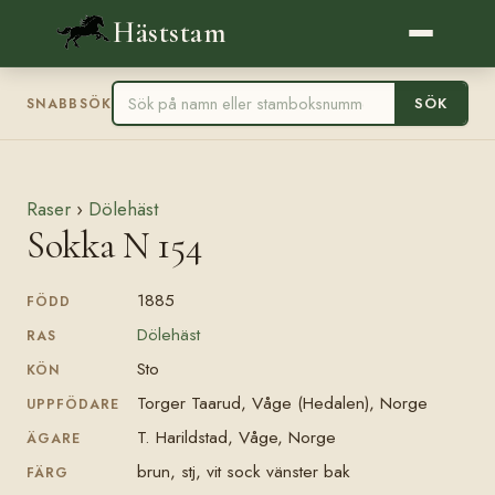
Häststam
SÖK
SNABBSÖK
Raser
›
Dölehäst
Sokka N 154
1885
FÖDD
Dölehäst
RAS
Sto
KÖN
Torger Taarud, Våge (Hedalen), Norge
UPPFÖDARE
T. Harildstad, Våge, Norge
ÄGARE
brun, stj, vit sock vänster bak
FÄRG