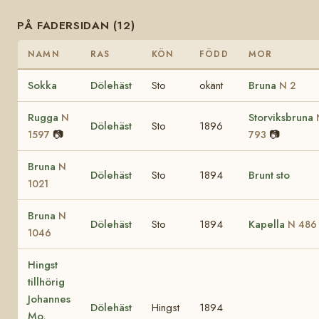
PÅ FADERSIDAN (12)
NAMN
RAS
KÖN
FÖDD
MOR
Sokka
Dölehäst
Sto
okänt
Bruna
N 2
Rugga
Storviksbruna
N
Dölehäst
Sto
1896
📷
📷
1597
793
Bruna
N
Dölehäst
Sto
1894
Brunt sto
1021
Bruna
N
Dölehäst
Sto
1894
Kapella
N 486
1046
Hingst
tillhörig
Johannes
Dölehäst
Hingst
1894
Mo,