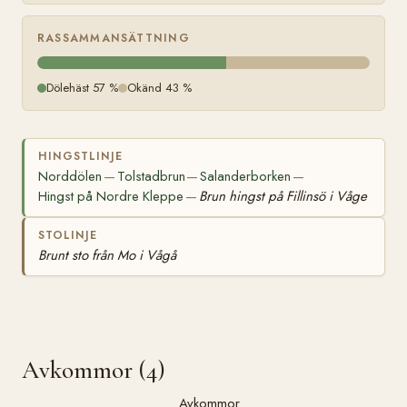
RASSAMMANSÄTTNING
Dölehäst 57 %
Okänd 43 %
HINGSTLINJE
Norddölen
Tolstadbrun
Salanderborken
—
—
—
Hingst på Nordre Kleppe
Brun hingst på Fillinsö i Våge
—
STOLINJE
Brunt sto från Mo i Vågå
Avkommor (4)
Avkommor