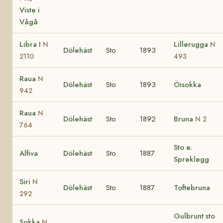
Viste i
Vågå
Libra I
Lillerugga
N
N
Dölehäst
Sto
1893
2110
493
Raua
N
Dölehäst
Sto
1893
Öisokka
942
Raua
N
Dölehäst
Sto
1892
Bruna
N 2
764
Sto e.
Alfiva
Dölehäst
Sto
1887
Spreklegg
Siri
N
Dölehäst
Sto
1887
Toftebruna
292
Gulbrunt sto
Sokka
N