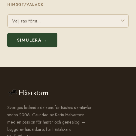
HINGST/VALACK
SIMULERA →
Häststam
Sveriges ledande databas för hästars stamtavlor
sedan 2006. Grundad av Karin Halvarsson
med en passion för hästar och genealogi —
byggd av hästälskare, för hästälskare.