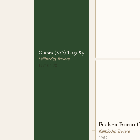
Glunta (NO) T-23689
Kallblodig Travare
1971-04-20
Fröken Pamin 
Kallblodig Travare
1959