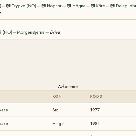
)
📷
Trygve (NO)
📷
Högnar
📷
Högne
📷
Kåre
📷
Dalegudb
—
—
—
—
—
e
d (NO)
Morgenstjerna
Driva
—
—
Avkommor
KÖN
FÖDD
vare
Sto
1977
vare
Hingst
1981