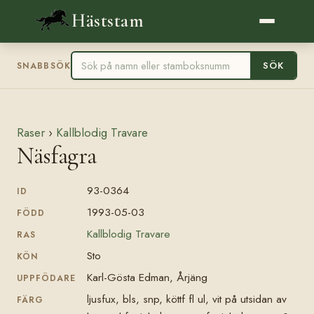
Häststam
SÖK
SNABBSÖK
Raser
›
Kallblodig Travare
Näsfagra
93-0364
ID
1993-05-03
FÖDD
Kallblodig Travare
RAS
Sto
KÖN
Karl-Gösta Edman, Årjäng
UPPFÖDARE
ljusfux, bls, snp, köttf fl ul, vit på utsidan av
FÄRG