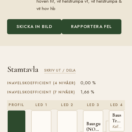
hoven hf, vit helstrumpa vf, vit helstrumpa &
vit hov hb
SKICKA IN BILD
RAPPORTERA FEL
Stamtavla
SKRIV UT / DELA
0,00 %
INAVELSKOEFFICIENT (4 NIVÅER)
1,66 %
INAVELSKOEFFICIENT (7 NIVÅER)
PROFIL
LED 1
LED 2
LED 3
LED 4
Baus
Tryggsön
Bausgutt
(NO)
Kallblodig Travare
(NO)
T-