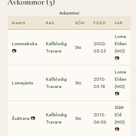
Avkommor (3)
Avkommor
NAMN
RAS
KÖN
FÖDD
FAR
Lome
Lommeboka
Kallblodig
2002-
Elden
Sto
📷
Travare
05-23
(NO)
📷
Lome
Kallblodig
2010-
Elden
Lomejänta
Sto
Travare
05-18
(NO)
📷
Slått
Kallblodig
2012-
Eld
Åsåtrava
📷
Sto
Travare
06-06
(NO)
📷