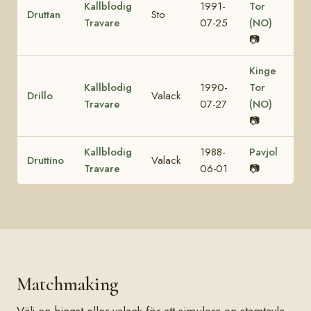
Kallblodig
1991-
Tor
Druttan
Sto
Travare
07-25
(NO)
📷
Kinge
Kallblodig
1990-
Tor
Drillo
Valack
Travare
07-27
(NO)
📷
Kallblodig
1988-
Pavjol
Druttino
Valack
Travare
06-01
📷
Matchmaking
Välj en hingst eller valack för att simulera en stamtavla