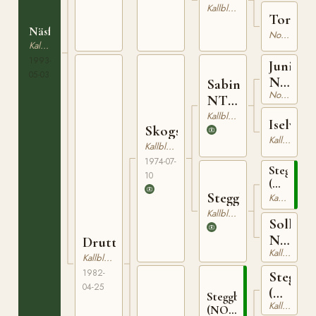
203
Kallblodig Travare
Torvall
Näsfagra
Nordsvensk Brukshäst
Kallblodig Travare
1993-
Junius
05-03
NT
Sabin
Nordsvensk Brukshäst
24
NT
42
Kallblodig Travare
Iselva
Skogsdrutten
Kallblodig Travare
Kallblodig Travare
1974-07-
Steggbest
10
(NO)
Steggklara
T-
Kallblodig Travare
233
Kallblodig Travare
Solklar
NT
Druttina
Kallblodig Travare
152
Kallblodig Travare
1982-
Stegg
04-25
(NO)
Steggbest
Kallblodig Travare
T-
(NO)