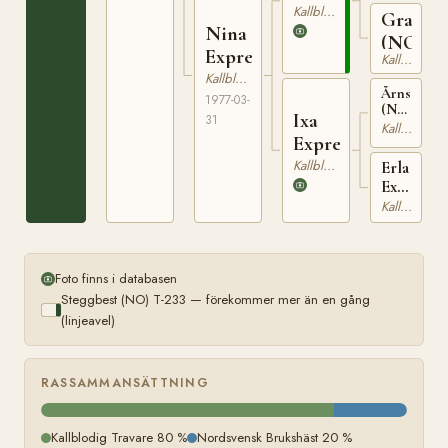
T-233
169
Kallblodig Travare
Grasiös
Nina
(NO)
Express
Kallblodig Travare
Kallblodig Travare
Årnsethbl
1977-03-
(NO)
Ixa
31
N
Kallblodig Travare
Express
1919
Kallblodig Travare
Erla
Express
(utslagen
Kallblodig Travare
Foto finns i databasen
Steggbest (NO) T-233 — förekommer mer än en gång
(linjeavel)
RASSAMMANSÄTTNING
Kallblodig Travare 80 %
Nordsvensk Brukshäst 20 %