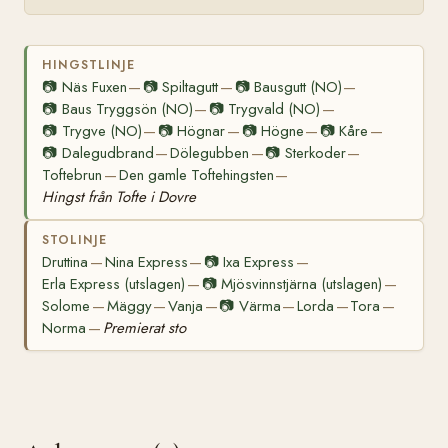
HINGSTLINJE
📷
Näs Fuxen
📷
Spiltagutt
📷
Bausgutt (NO)
—
—
—
📷
Baus Tryggsön (NO)
📷
Trygvald (NO)
—
—
📷
Trygve (NO)
📷
Högnar
📷
Högne
📷
Kåre
—
—
—
—
📷
Dalegudbrand
Dölegubben
📷
Sterkoder
—
—
—
Toftebrun
Den gamle Toftehingsten
—
—
Hingst från Tofte i Dovre
STOLINJE
Druttina
Nina Express
📷
Ixa Express
—
—
—
Erla Express (utslagen)
📷
Mjösvinnstjärna (utslagen)
—
—
Solome
Mäggy
Vanja
📷
Värma
Lorda
Tora
—
—
—
—
—
—
Norma
Premierat sto
—