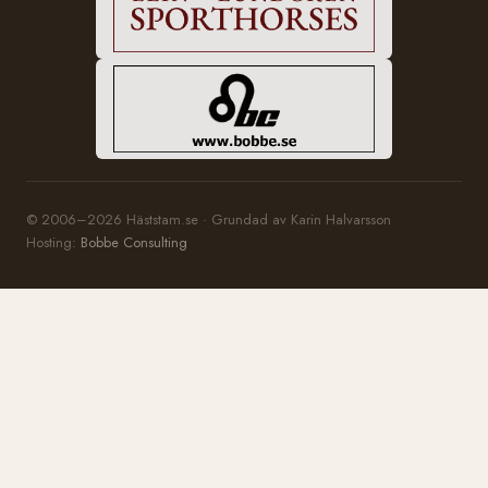
© 2006–2026 Häststam.se · Grundad av Karin Halvarsson
Hosting:
Bobbe Consulting