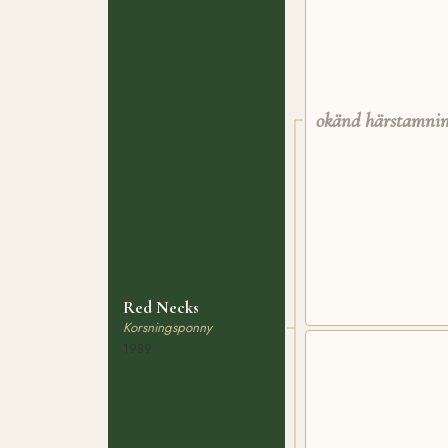
okänd härstamni
Red Necks
Korsningsponny
1989