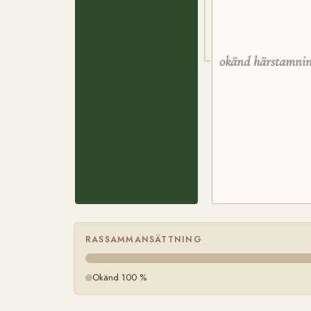
okänd härstamni
RASSAMMANSÄTTNING
Okänd 100 %