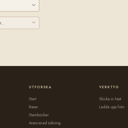
UTFORSKA
VERKTYG
Start
Skicka in häst
Raser
Ladda upp foto
Stamböcker
Avancerad sökning