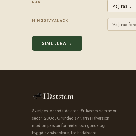
RAS
HINGST/VALACK
SIMULERA →
Häststam
Sveriges ledande databas för hästars stamtavlor
sedan 2006. Grundad av Karin Halvarsson
med en passion för hästar och genealogi —
byggd av hästälskare, för hästälskare.