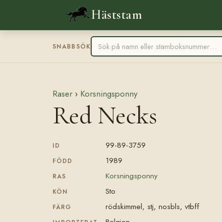
Häststam
SNABBSÖK
Raser
›
Korsningsponny
Red Necks
99-89-3759
ID
1989
FÖDD
Korsningsponny
RAS
Sto
KÖN
rödskimmel, stj, nosbls, vtbff
FÄRG
Belgien