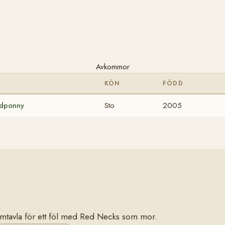
Avkommor
KÖN
FÖDD
idponny
Sto
2005
stamtavla för ett föl med Red Necks som mor.