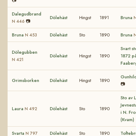
📷
Dalegudbrand
Dölehäst
Hingst
1891
Bruna
N
📷
N 446
Bruna
Dölehäst
Sto
1890
Bruna
N 453
Svart s
Dölegubben
Dölehäst
Hingst
1890
1872 på
N 421
Faaber
Gunhil
Grimsborken
Dölehäst
Hingst
1890
📷
Sto av L
Jevnes
Laura
Dölehäst
Sto
1890
N 492
i N. Fr
(Kvam)
Svarta
Dölehäst
Sto
1890
Tofteb
N 797