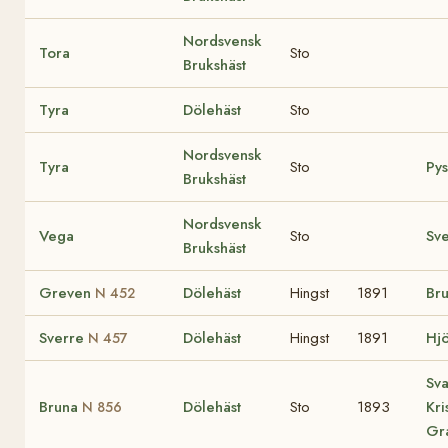
Nordsvensk
Tora
Sto
Brukshäst
Tyra
Dölehäst
Sto
Nordsvensk
Tyra
Sto
Py
Brukshäst
Nordsvensk
Vega
Sto
Sv
Brukshäst
Greven
Dölehäst
Hingst
1891
Br
N 452
Sverre
Dölehäst
Hingst
1891
Hj
N 457
Sva
Bruna
Dölehäst
Sto
1893
Kri
N 856
Gr