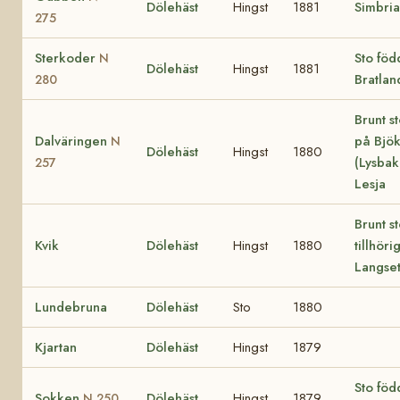
Dölehäst
Hingst
1881
Simbria
275
Sterkoder
Sto föd
N
Dölehäst
Hingst
1881
Bratlan
280
Brunt s
Dalväringen
på Bjö
N
Dölehäst
Hingst
1880
(Lysbak
257
Lesja
Brunt s
Kvik
Dölehäst
Hingst
1880
tillhöri
Langse
Lundebruna
Dölehäst
Sto
1880
Kjartan
Dölehäst
Hingst
1879
Sto föd
Sokken
Dölehäst
Hingst
1879
N 250