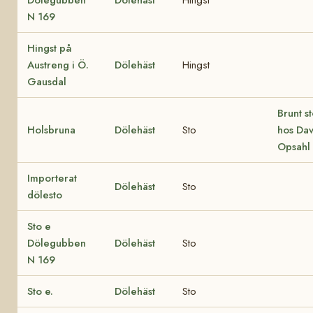
Dölegubben
Dölehäst
Hingst
N 169
Hingst på
Austreng i Ö.
Dölehäst
Hingst
Gausdal
Brunt s
Holsbruna
Dölehäst
Sto
hos Dav
Opsahl
Importerat
Dölehäst
Sto
dölesto
Sto e
Dölegubben
Dölehäst
Sto
N 169
Sto e.
Dölehäst
Sto