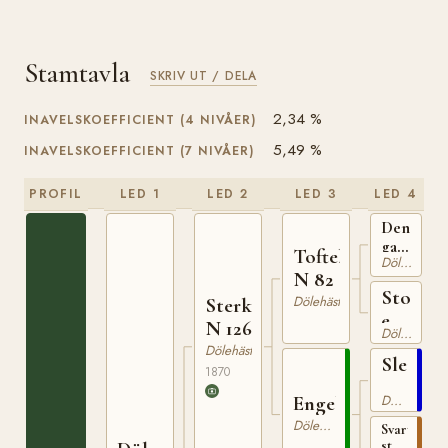
Stamtavla
SKRIV UT / DELA
2,34 %
INAVELSKOEFFICIENT (4 NIVÅER)
5,49 %
INAVELSKOEFFICIENT (7 NIVÅER)
PROFIL
LED 1
LED 2
LED 3
LED 4
Den
gamle
Toftebrun
Dölehäst
Toftehing
N 82
Sto
Dölehäst
Sterkoder
e.
N 126
Dölehäst
Dölehäst
Sleipne
1870
N
Engebruna
Dölehäst
51
Dölehäst
Svart
sto