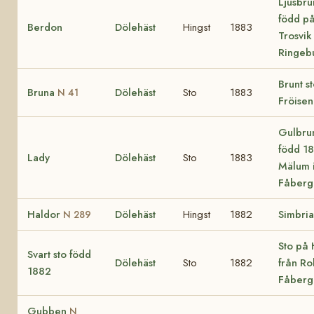
Ljusbru
född p
Berdon
Dölehäst
Hingst
1883
Trosvik 
Ringeb
Brunt st
Bruna
Dölehäst
Sto
1883
N 41
Fröisen
Gulbrun
född 1
Lady
Dölehäst
Sto
1883
Mälum 
Fåberg
Haldor
Dölehäst
Hingst
1882
Simbria
N 289
Sto på
Svart sto född
Dölehäst
Sto
1882
från Ro
1882
Fåberg
Gubben
N