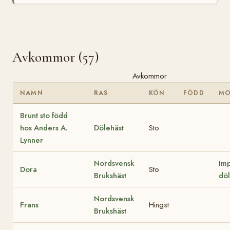
Avkommor (57)
Avkommor
NAMN
RAS
KÖN
FÖDD
M
Brunt sto född
hos Anders A.
Dölehäst
Sto
Lynner
Nordsvensk
Imp
Dora
Sto
Brukshäst
döl
Nordsvensk
Frans
Hingst
Brukshäst