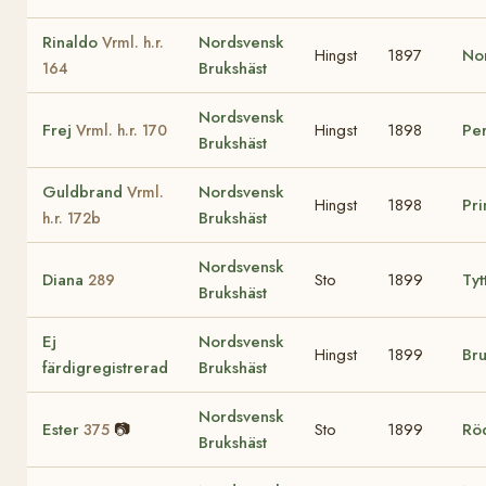
Rinaldo
Nordsvensk
Vrml. h.r.
Hingst
1897
Nor
Brukshäst
164
Nordsvensk
Frej
Hingst
1898
Per
Vrml. h.r. 170
Brukshäst
Guldbrand
Nordsvensk
Vrml.
Hingst
1898
Pr
Brukshäst
h.r. 172b
Nordsvensk
Diana
Sto
1899
Ty
289
Brukshäst
Ej
Nordsvensk
Hingst
1899
Br
färdigregistrerad
Brukshäst
Nordsvensk
Ester
📷
Sto
1899
Rö
375
Brukshäst