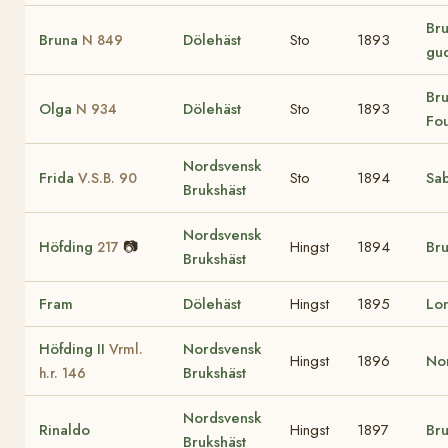
Bru
Bruna
Dölehäst
Sto
1893
N 849
gu
Bru
Olga
Dölehäst
Sto
1893
N 934
Fo
Nordsvensk
Frida
Sto
1894
Sa
V.S.B. 90
Brukshäst
Nordsvensk
Höfding
📷
Hingst
1894
Bru
217
Brukshäst
Fram
Dölehäst
Hingst
1895
Lo
Höfding II
Nordsvensk
Vrml.
Hingst
1896
Nor
Brukshäst
h.r. 146
Nordsvensk
Rinaldo
Hingst
1897
Bru
Brukshäst