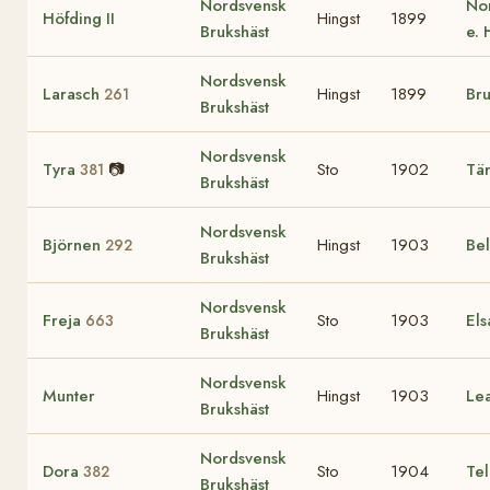
Nordsvensk
Nor
Höfding II
Hingst
1899
Brukshäst
e. 
Nordsvensk
Larasch
Hingst
1899
Bru
261
Brukshäst
Nordsvensk
Tyra
📷
Sto
1902
Tä
381
Brukshäst
Nordsvensk
Björnen
Hingst
1903
Be
292
Brukshäst
Nordsvensk
Freja
Sto
1903
Els
663
Brukshäst
Nordsvensk
Munter
Hingst
1903
Le
Brukshäst
Nordsvensk
Dora
Sto
1904
Te
382
Brukshäst