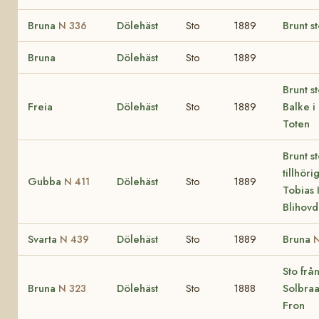
Bruna
Dölehäst
Sto
1889
Brunt s
N 336
Bruna
Dölehäst
Sto
1889
Brunt s
Freia
Dölehäst
Sto
1889
Balke i
Toten
Brunt s
tillhöri
Gubba
Dölehäst
Sto
1889
N 411
Tobias I
Blihov
Svarta
Dölehäst
Sto
1889
Bruna
N 439
Sto frå
Bruna
Dölehäst
Sto
1888
Solbraa 
N 323
Fron