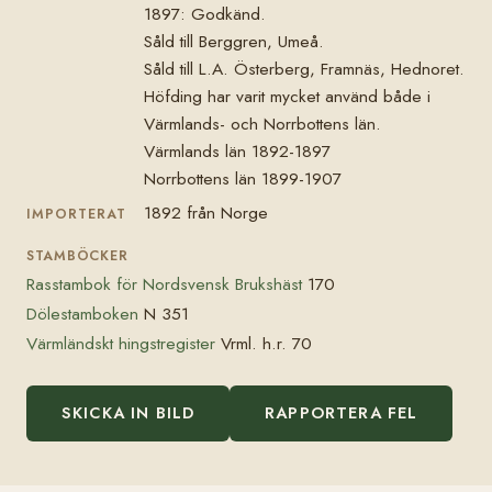
1897: Godkänd.
Såld till Berggren, Umeå.
Såld till L.A. Österberg, Framnäs, Hednoret.
Höfding har varit mycket använd både i
Värmlands- och Norrbottens län.
Värmlands län 1892-1897
Norrbottens län 1899-1907
1892 från Norge
IMPORTERAT
STAMBÖCKER
Rasstambok för Nordsvensk Brukshäst
170
Dölestamboken
N 351
Värmländskt hingstregister
Vrml. h.r. 70
SKICKA IN BILD
RAPPORTERA FEL