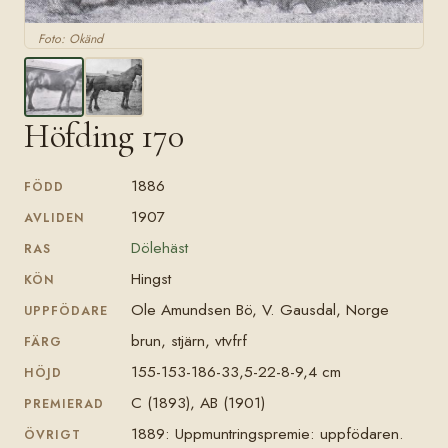
Foto: Okänd
Höfding 170
1886
FÖDD
1907
AVLIDEN
Dölehäst
RAS
Hingst
KÖN
Ole Amundsen Bö, V. Gausdal, Norge
UPPFÖDARE
brun, stjärn, vtvfrf
FÄRG
155-153-186-33,5-22-8-9,4 cm
HÖJD
C (1893), AB (1901)
PREMIERAD
1889: Uppmuntringspremie: uppfödaren.
ÖVRIGT