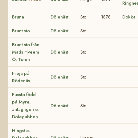
Ringne
Bruna
Dölehäst
Sto
1878
Dokka
Brunt sto
Dölehäst
Sto
Brunt sto från
Mads Hveem i
Dölehäst
Sto
Ö. Toten
Freja på
Dölehäst
Sto
Rödenäs
Fuxsto född
på Myre,
Dölehäst
Sto
antagligen e.
Dölegubben
Hingst e: