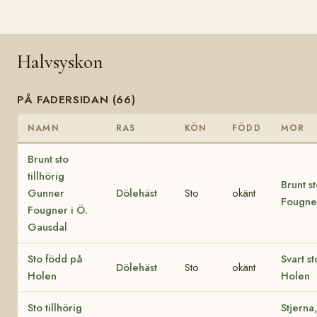
Halvsyskon
PÅ FADERSIDAN (66)
NAMN
RAS
KÖN
FÖDD
MOR
Brunt sto
tillhörig
Brunt s
Gunner
Dölehäst
Sto
okänt
Fougne
Fougner i Ö.
Gausdal
Sto född på
Svart s
Dölehäst
Sto
okänt
Holen
Holen
Sto tillhörig
Stjerna