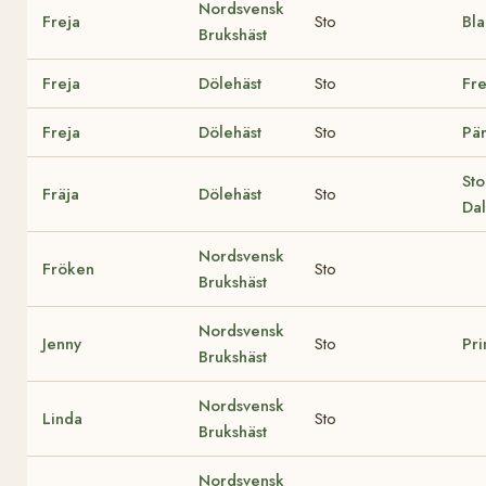
Nordsvensk
Freja
Sto
Bl
Brukshäst
Freja
Dölehäst
Sto
Fre
Freja
Dölehäst
Sto
Pär
Sto
Fräja
Dölehäst
Sto
Da
Nordsvensk
Fröken
Sto
Brukshäst
Nordsvensk
Jenny
Sto
Pr
Brukshäst
Nordsvensk
Linda
Sto
Brukshäst
Nordsvensk