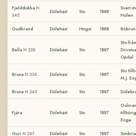
Fjelddokka
Svart s
N
Dölehäst
Sto
1888
Holen
345
Gudbrand
Dölehäst
Hingst
1888
Böbrun
Sto frå
Bella
Dölehäst
Sto
1887
Drivstue
N 228
Opdal
Sto till
Bruna
Dölehäst
Sto
1887
N 236
M.J. En
Bruna
Dölehäst
Sto
1887
Dölebr
N 243
Gulsvar
Fjära
Dölehäst
Sto
1887
tillhöri
Enge
Guri
Dölehäst
Sto
1887
Simbria
N 267