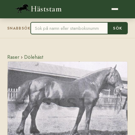
Häststam
SÖK
SNABBSÖK
Raser
›
Dölehäst