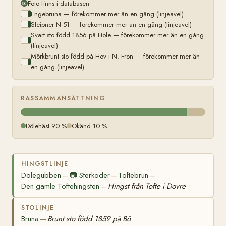
Foto finns i databasen
Engebruna — förekommer mer än en gång (linjeavel)
Sleipner N 51 — förekommer mer än en gång (linjeavel)
Svart sto född 1856 på Hole — förekommer mer än en gång
(linjeavel)
Mörkbrunt sto född på Hov i N. Fron — förekommer mer än
en gång (linjeavel)
RASSAMMANSÄTTNING
Dölehäst 90 %
Okänd 10 %
HINGSTLINJE
Dölegubben
📷
Sterkoder
Toftebrun
—
—
—
Den gamle Toftehingsten
Hingst från Tofte i Dovre
—
STOLINJE
Bruna
Brunt sto född 1859 på Bö
—