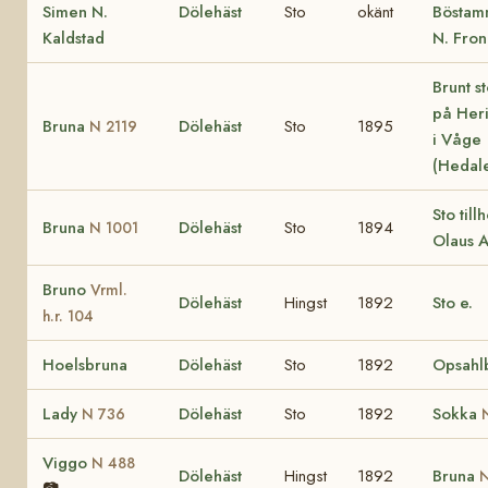
Simen N.
Dölehäst
Sto
okänt
Böstam
Kaldstad
N. Fron
Brunt s
på Her
Bruna
Dölehäst
Sto
1895
N 2119
i Våge
(Hedal
Sto till
Bruna
Dölehäst
Sto
1894
N 1001
Olaus 
Bruno
Vrml.
Dölehäst
Hingst
1892
Sto e.
h.r. 104
Hoelsbruna
Dölehäst
Sto
1892
Opsahl
Lady
Dölehäst
Sto
1892
Sokka
N 736
Viggo
N 488
Dölehäst
Hingst
1892
Bruna