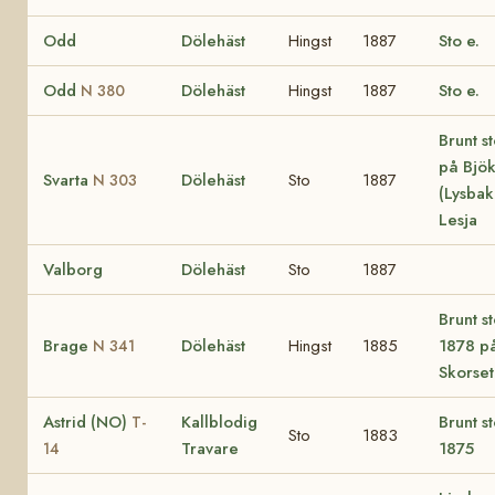
Odd
Dölehäst
Hingst
1887
Sto e.
Odd
Dölehäst
Hingst
1887
Sto e.
N 380
Brunt s
på Bjö
Svarta
Dölehäst
Sto
1887
N 303
(Lysbak
Lesja
Valborg
Dölehäst
Sto
1887
Brunt s
Brage
Dölehäst
Hingst
1885
1878 p
N 341
Skorset
Astrid (NO)
Kallblodig
Brunt s
T-
Sto
1883
Travare
1875
14