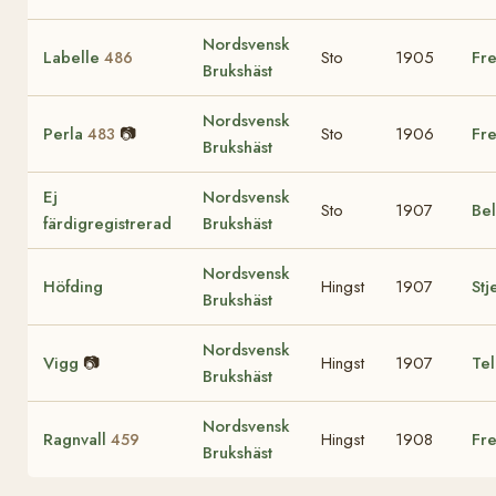
Nordsvensk
Labelle
Sto
1905
Fre
486
Brukshäst
Nordsvensk
Perla
📷
Sto
1906
Fr
483
Brukshäst
Ej
Nordsvensk
Sto
1907
Be
färdigregistrerad
Brukshäst
Nordsvensk
Höfding
Hingst
1907
Stj
Brukshäst
Nordsvensk
Vigg
📷
Hingst
1907
Te
Brukshäst
Nordsvensk
Ragnvall
Hingst
1908
Fr
459
Brukshäst