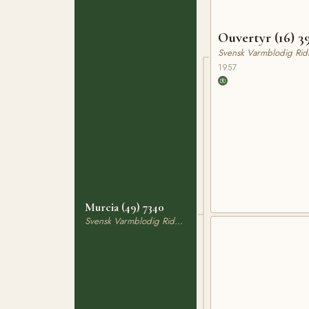
Ouvertyr (16) 3
Svensk Varmblodig Rid
1957
Murcia (49) 7340
Svensk Varmblodig Ridhäst