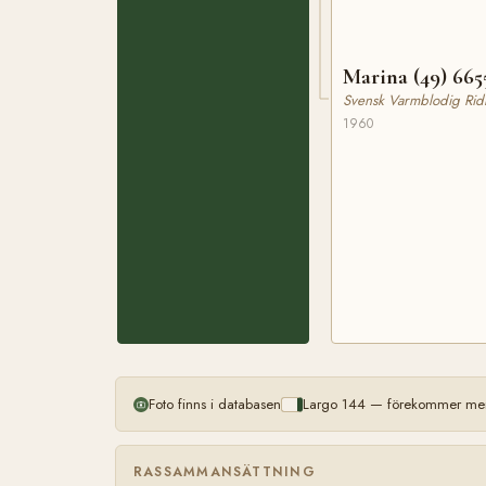
Marina (49) 665
Svensk Varmblodig Rid
1960
Foto finns i databasen
Largo 144 — förekommer mer 
RASSAMMANSÄTTNING