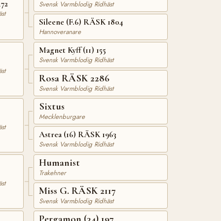
472
Svensk Varmblodig Ridhäst
st
Sileene (F.6) RÄSK 1804
Hannoveranare
Magnet Kyff (11) 155
Svensk Varmblodig Ridhäst
st
Rosa RÄSK 2286
Svensk Varmblodig Ridhäst
Sixtus
Mecklenburgare
st
Astrea (16) RÄSK 1963
Svensk Varmblodig Ridhäst
Humanist
Trakehner
st
Miss G. RÄSK 2117
Svensk Varmblodig Ridhäst
Pergamon (34) 197