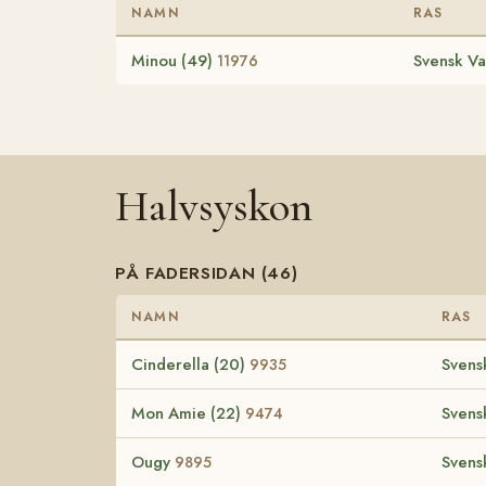
NAMN
RAS
Minou (49)
Svensk Va
11976
Halvsyskon
PÅ FADERSIDAN (46)
NAMN
RAS
Cinderella (20)
Svens
9935
Mon Amie (22)
Svens
9474
Ougy
Svens
9895