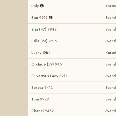
Poly
📷
Korsn
Sisu
📷
Svens
9919
Yrja (47)
Svens
9942
Cilla (23)
Svens
9915
Lucky-Girl
Korsn
Orchidé (59)
Svens
9461
Ouvertyr's Lady
Svens
8911
Soraya
Svens
9412
Tina
Svens
9929
Chanel
Svens
9452