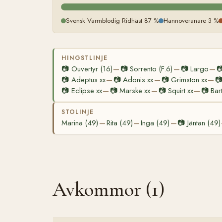
Svensk Varmblodig Ridhäst 87 %
Hannoveranare 3 %
HINGSTLINJE
📷
Ouvertyr (16)
📷
Sorrento (F.6)
📷
Largo

—
—
—
📷
Adeptus xx
📷
Adonis xx
📷
Grimston xx

—
—
—
📷
Eclipse xx
📷
Marske xx
📷
Squirt xx
📷
Bar
—
—
—
STOLINJE
Marina (49)
Rita (49)
Inga (49)
📷
Jäntan (49)
—
—
—
Avkommor (1)