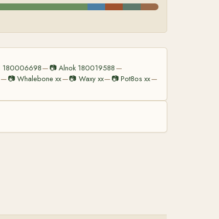
d 180006698
📷
Alnok 180019588
—
—
📷
Whalebone xx
📷
Waxy xx
📷
Pot8os xx
—
—
—
—