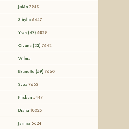
Jolán
7943
Sibylla
6447
Yran (47)
6829
Civona (23)
7642
Wilma
Brunette (59)
7660
Svea
7662
Flickan
5447
Diana
10025
Jarima
6624