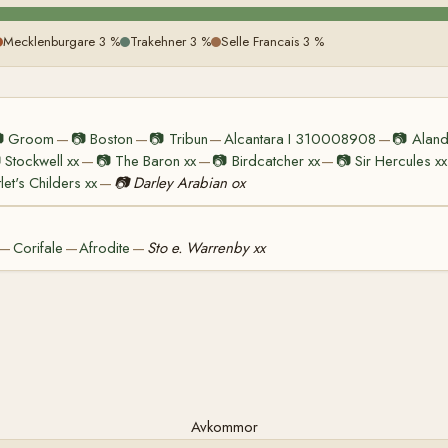
Mecklenburgare 3 %
Trakehner 3 %
Selle Francais 3 %

Groom
📷
Boston
📷
Tribun
Alcantara I 310008908
📷
Alan
—
—
—
—

Stockwell xx
📷
The Baron xx
📷
Birdcatcher xx
📷
Sir Hercules xx
—
—
—
tlet's Childers xx
📷
Darley Arabian ox
—
Corifale
Afrodite
Sto e. Warrenby xx
—
—
—
Avkommor