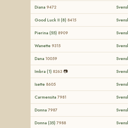
Diana
Svens
9472
Good Luck II (8)
Svens
8415
Pierina (55)
Svens
8909
Wanette
Svens
9315
Dana
Svens
10059
Imbra (1)
📷
Svens
8263
Isette
Svens
8605
Carmensita
Svens
7981
Donna
Svens
7987
Donna (35)
Svens
7988