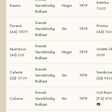
Katinka
Kasmir
Varmblodig
Hingst
1979
11633
Ridhäst
Svensk
Paraná
Prisma
Varmblodig
Sto
1979
(44)
(44)
18579
104
Ridhäst
Svensk
Spartacus
Unette (
Varmblodig
Hingst
1979
(43)
658
8308
Ridhäst
Svensk
Celesta
Sombrin
Varmblodig
Sto
1978
(33)
(33)
13739
984
Ridhäst
Svensk
Col-Rawi
Colonia
Varmblodig
Sto
1978
(F.2)
878
Ridhäst
📷