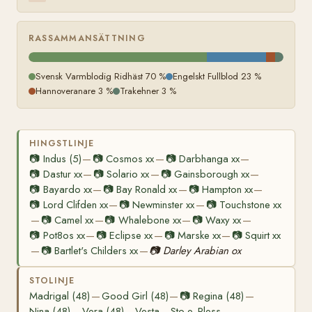
RASSAMMANSÄTTNING
Svensk Varmblodig Ridhäst 70 %
Engelskt Fullblod 23 %
Hannoveranare 3 %
Trakehner 3 %
HINGSTLINJE
📷
Indus (5)
📷
Cosmos xx
📷
Darbhanga xx
—
—
—
📷
Dastur xx
📷
Solario xx
📷
Gainsborough xx
—
—
—
📷
Bayardo xx
📷
Bay Ronald xx
📷
Hampton xx
—
—
—
📷
Lord Clifden xx
📷
Newminster xx
📷
Touchstone xx
—
—
📷
Camel xx
📷
Whalebone xx
📷
Waxy xx
—
—
—
—
📷
Pot8os xx
📷
Eclipse xx
📷
Marske xx
📷
Squirt xx
—
—
—
📷
Bartlet's Childers xx
📷
Darley Arabian ox
—
—
STOLINJE
Madrigal (48)
Good Girl (48)
📷
Regina (48)
—
—
—
Nina (48)
Vera (48)
Vesta
Sto e. Pless
—
—
—
—