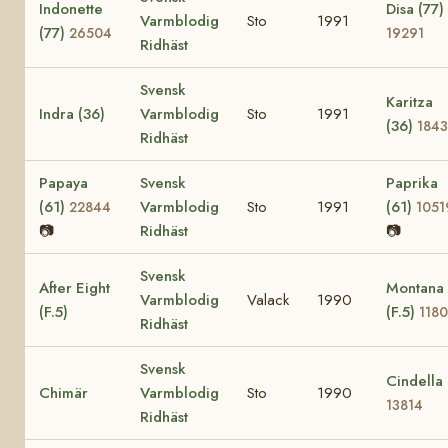
Indonette
Disa (77)
Varmblodig
Sto
1991
(77)
26504
19291
Ridhäst
Svensk
Karitza
Indra (36)
Varmblodig
Sto
1991
(36)
184
Ridhäst
Papaya
Svensk
Paprika
(61)
Varmblodig
Sto
1991
(61)
22844
1051
📷
Ridhäst
📷
Svensk
After Eight
Montana
Varmblodig
Valack
1990
(F.5)
(F.5)
118
Ridhäst
Svensk
Cindella
Chimär
Varmblodig
Sto
1990
13814
Ridhäst