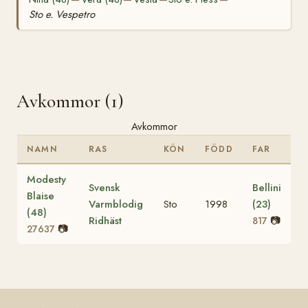
Sto e. Vespetro
Avkommor (1)
Avkommor
NAMN
RAS
KÖN
FÖDD
FAR
Modesty
Svensk
Bellini
Blaise
Varmblodig
Sto
1998
(23)
(48)
Ridhäst
📷
817
📷
27637