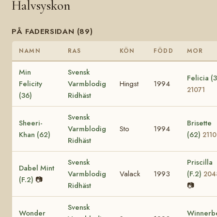
Halvsyskon
PÅ FADERSIDAN (89)
NAMN
RAS
KÖN
FÖDD
MOR
Min
Svensk
Felicia (
Felicity
Varmblodig
Hingst
1994
21071
(36)
Ridhäst
Svensk
Sheeri-
Brisette
Varmblodig
Sto
1994
Khan (62)
(62)
2110
Ridhäst
Svensk
Priscilla
Dabel Mint
Varmblodig
Valack
1993
(F.2)
204
(F.2)
📷
Ridhäst
📷
Svensk
Wonder
Winnerb