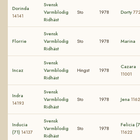
Svensk
Dorinda
Varmblodig
Sto
1978
Dorty
77
14141
Ridhäst
Svensk
Florrie
Varmblodig
Sto
1978
Marina
Ridhäst
Svensk
Cazara
Incaz
Varmblodig
Hingst
1978
11001
Ridhäst
Svensk
Indra
Varmblodig
Sto
1978
Jena
116
14193
Ridhäst
Svensk
Inducia
Felicia (7
Varmblodig
Sto
1978
(71)
14137
11622
Ridhäst