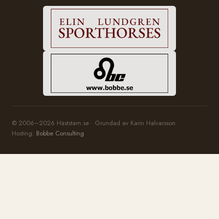
© 2006–2026 Häststam.se · Grundad av Karin Halvarsson
Hosting:
Bobbe Consulting