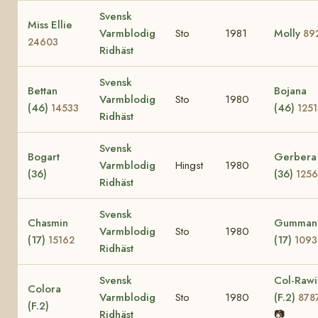
Svensk
Miss Ellie
Varmblodig
Sto
1981
Molly
89
24603
Ridhäst
Svensk
Bettan
Bojana
Varmblodig
Sto
1980
(46)
(46)
14533
1251
Ridhäst
Svensk
Bogart
Gerbera
Varmblodig
Hingst
1980
(36)
(36)
125
Ridhäst
Svensk
Chasmin
Gumman
Varmblodig
Sto
1980
(17)
(17)
15162
1093
Ridhäst
Svensk
Col-Rawi
Colora
Varmblodig
Sto
1980
(F.2)
878
(F.2)
Ridhäst
📷