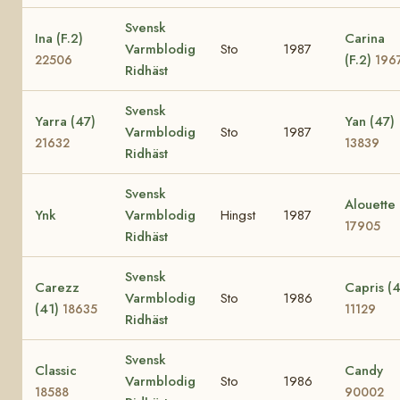
Svensk
Ina (F.2)
Carina
Varmblodig
Sto
1987
(F.2)
22506
196
Ridhäst
Svensk
Yarra (47)
Yan (47)
Varmblodig
Sto
1987
21632
13839
Ridhäst
Svensk
Alouette
Ynk
Varmblodig
Hingst
1987
17905
Ridhäst
Svensk
Carezz
Capris (4
Varmblodig
Sto
1986
(41)
18635
11129
Ridhäst
Svensk
Classic
Candy
Varmblodig
Sto
1986
18588
90002