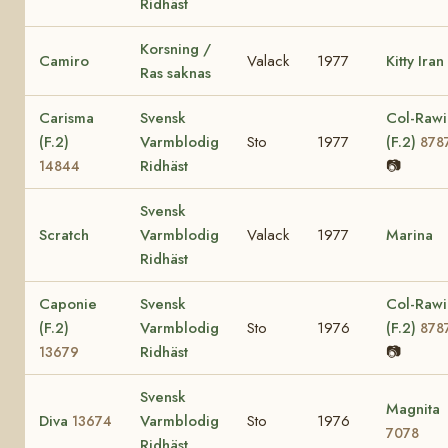
Ridhäst
Korsning /
Camiro
Valack
1977
Kitty Iran
Ras saknas
Carisma
Svensk
Col-Rawi
(F.2)
Varmblodig
Sto
1977
(F.2)
878
Ridhäst
📷
14844
Svensk
Scratch
Varmblodig
Valack
1977
Marina
Ridhäst
Caponie
Svensk
Col-Rawi
(F.2)
Varmblodig
Sto
1976
(F.2)
878
Ridhäst
📷
13679
Svensk
Magnita
Diva
Varmblodig
Sto
1976
13674
7078
Ridhäst