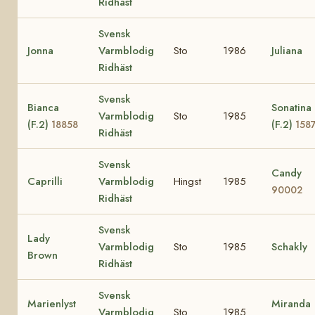
Ridhäst
Svensk
Jonna
Varmblodig
Sto
1986
Juliana
Ridhäst
Svensk
Bianca
Sonatina
Varmblodig
Sto
1985
(F.2)
(F.2)
18858
158
Ridhäst
Svensk
Candy
Caprilli
Varmblodig
Hingst
1985
90002
Ridhäst
Svensk
Lady
Varmblodig
Sto
1985
Schakly
Brown
Ridhäst
Svensk
Marienlyst
Miranda
Varmblodig
Sto
1985