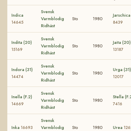
Svensk
Indica
Jarschica
Varmblodig
Sto
1980
14645
8439
Ridhäst
Svensk
Indita (20)
Jaita (20)
Varmblodig
Sto
1980
15169
13187
Ridhäst
Svensk
Indora (31)
Urga (31)
Varmblodig
Sto
1980
14474
12017
Ridhäst
Svensk
Inella (F.2)
Stella (F.
Varmblodig
Sto
1980
14669
7416
Ridhäst
Svensk
Inka
Varmblodig
Sto
1980
Urea
16693
126