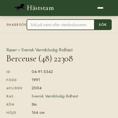
Häststam
SÖK
SNABBSÖK
Raser
›
Svensk Varmblodig Ridhäst
Berceuse (48) 22308
04-91-5342
ID
1991
FÖDD
2004
AVLIDEN
Svensk Varmblodig Ridhäst
RAS
Sto
KÖN
164 cm
HÖJD