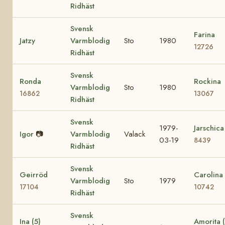
Ridhäst
Svensk
Farina
Jatzy
Varmblodig
Sto
1980
12726
Ridhäst
Svensk
Ronda
Rockina
Varmblodig
Sto
1980
16862
13067
Ridhäst
Svensk
1979-
Jarschica
Igor
📷
Varmblodig
Valack
03-19
8439
Ridhäst
Svensk
Geirröd
Carolina
Varmblodig
Sto
1979
17104
10742
Ridhäst
Svensk
Ina (5)
Amorita (