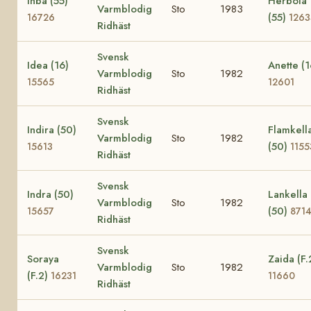
Inba (55)
Herbola
Varmblodig
Sto
1983
(55)
16726
1263
Ridhäst
Svensk
Idea (16)
Anette (1
Varmblodig
Sto
1982
15565
12601
Ridhäst
Svensk
Indira (50)
Flamkell
Varmblodig
Sto
1982
(50)
15613
1155
Ridhäst
Svensk
Indra (50)
Lankella
Varmblodig
Sto
1982
(50)
15657
871
Ridhäst
Svensk
Soraya
Zaida (F.
Varmblodig
Sto
1982
(F.2)
16231
11660
Ridhäst