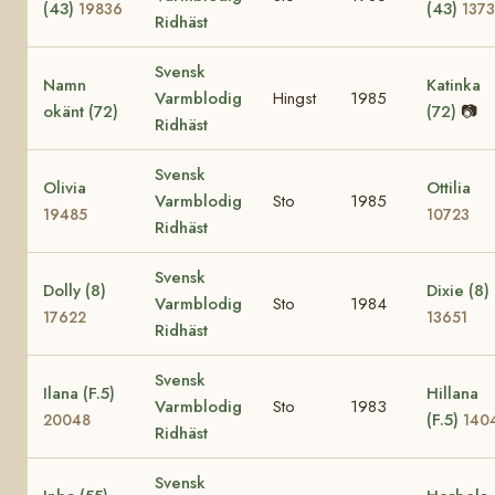
(43)
(43)
19836
137
Ridhäst
Svensk
Namn
Katinka
Varmblodig
Hingst
1985
okänt (72)
(72)
📷
Ridhäst
Svensk
Olivia
Ottilia
Varmblodig
Sto
1985
19485
10723
Ridhäst
Svensk
Dolly (8)
Dixie (8)
Varmblodig
Sto
1984
17622
13651
Ridhäst
Svensk
Ilana (F.5)
Hillana
Varmblodig
Sto
1983
(F.5)
20048
140
Ridhäst
Svensk