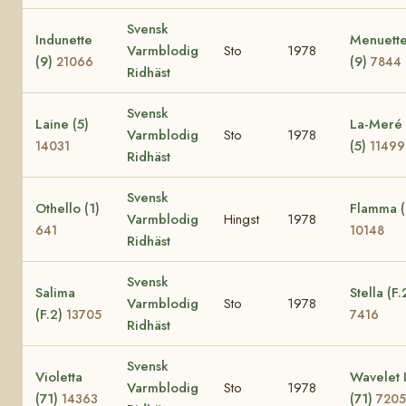
Svensk
Indunette
Menuett
Varmblodig
Sto
1978
(9)
(9)
21066
7844
Ridhäst
Svensk
Laine (5)
La-Meré
Varmblodig
Sto
1978
(5)
14031
11499
Ridhäst
Svensk
Othello (1)
Flamma (
Varmblodig
Hingst
1978
641
10148
Ridhäst
Svensk
Salima
Stella (F.
Varmblodig
Sto
1978
(F.2)
13705
7416
Ridhäst
Svensk
Violetta
Wavelet 
Varmblodig
Sto
1978
(71)
(71)
14363
7205