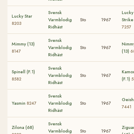
Svensk
Lucky
Lucky Star
Varmblodig
Sto
1967
Strike
8203
Ridhäst
7257
Svensk
Mimmy (13)
Nimm
Varmblodig
Sto
1967
(13)
8147
6
Ridhäst
Svensk
Spinell (F.1)
Kamom
Varmblodig
Sto
1967
(F.1)
8582
5
Ridhäst
Svensk
Geish
Yasmin
Varmblodig
Sto
1967
8247
7441
Ridhäst
Svensk
Zilona (68)
Zigua
Varmblodig
Sto
1967