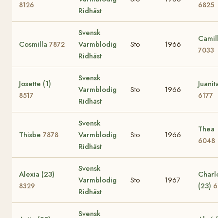
8126
6825
Ridhäst
Svensk
Camil
Cosmilla
Varmblodig
Sto
1966
7872
7033
Ridhäst
Svensk
Josette (1)
Juanit
Varmblodig
Sto
1966
8517
6177
Ridhäst
Svensk
Thea
Thisbe
Varmblodig
Sto
1966
7878
6048
Ridhäst
Svensk
Alexia (23)
Charl
Varmblodig
Sto
1967
(23)
8329
6
Ridhäst
Svensk