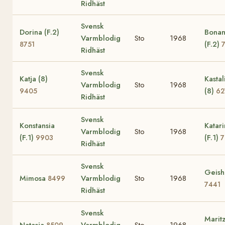
Ridhäst
Svensk
Dorina (F.2)
Bona
Varmblodig
Sto
1968
(F.2)
8751
Ridhäst
Svensk
Katja (8)
Kastal
Varmblodig
Sto
1968
(8)
9405
62
Ridhäst
Svensk
Konstansia
Katar
Varmblodig
Sto
1968
(F.1)
(F.1)
9903
7
Ridhäst
Svensk
Geish
Mimosa
Varmblodig
Sto
1968
8499
7441
Ridhäst
Svensk
Marit