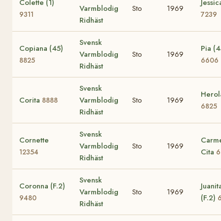
Colette (1)
Jessic
Varmblodig
Sto
1969
9311
7239
Ridhäst
Svensk
Copiana (45)
Pia (4
Varmblodig
Sto
1969
8825
6606
Ridhäst
Svensk
Herol
Corita
Varmblodig
Sto
1969
8888
6825
Ridhäst
Svensk
Cornette
Carm
Varmblodig
Sto
1969
Cita
12354
6
Ridhäst
Svensk
Coronna (F.2)
Juanit
Varmblodig
Sto
1969
(F.2)
9480
Ridhäst