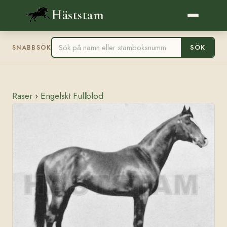
Häststam
SÖK
SNABBSÖK
Raser
›
Engelskt Fullblod