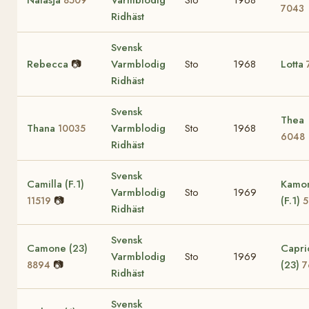
Natasja
Varmblodig
Sto
1968
8509
7043
Ridhäst
Svensk
Rebecca
📷
Varmblodig
Sto
1968
Lotta
Ridhäst
Svensk
Thea
Thana
Varmblodig
Sto
1968
10035
6048
Ridhäst
Svensk
Camilla (F.1)
Kamom
Varmblodig
Sto
1969
📷
(F.1)
11519
5
Ridhäst
Svensk
Camone (23)
Capric
Varmblodig
Sto
1969
📷
(23)
8894
7
Ridhäst
Svensk