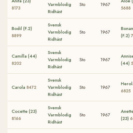
Anita (23)
Aloé 
Varmblodig
Sto
1967
8173
5688
Ridhäst
Svensk
Bodil (F.2)
Bona
Varmblodig
Sto
1967
(F.2)
8899
Ridhäst
Svensk
Camilla (44)
Annis
Varmblodig
Sto
1967
(44)
8202
Ridhäst
Svensk
Herol
Carola
Varmblodig
Sto
1967
8472
6825
Ridhäst
Svensk
Cocette (23)
Anett
Varmblodig
Sto
1967
(23)
8166
6
Ridhäst