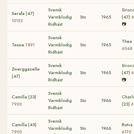
Svensk
Siroc
Serafa (47)
Varmblodig
Sto
1965
(47)
6
10133
Ridhäst
📷
Svensk
Thea
Tessie
Varmblodig
Sto
1965
7891
6048
Ridhäst
Svensk
Siroc
Zwerggazelle
Varmblodig
Sto
1965
(47)
6
(47)
Ridhäst
📷
Svensk
Camilla (23)
Charl
Varmblodig
Sto
1966
(23)
7903
6
Ridhäst
Svensk
Camilla (45)
Rutva 
Varmblodig
Sto
1966
7905
6175