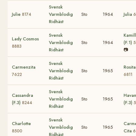
Svensk
Julie
Varmblodig
Sto
1964
Julia
8174
6
Ridhäst
Svensk
Kamil
Lady Cosmos
Varmblodig
Sto
1964
(F.1)
5
8883
Ridhäst
📷
Svensk
Carmenzita
Rosita
Varmblodig
Sto
1965
7622
6811
Ridhäst
Svensk
Cassandra
Hava
Varmblodig
Sto
1965
(F.3)
(F.3)
8244
Ridhäst
Svensk
Charlotte
Carm
Varmblodig
Sto
1965
Cita
8500
6
Ridhäst