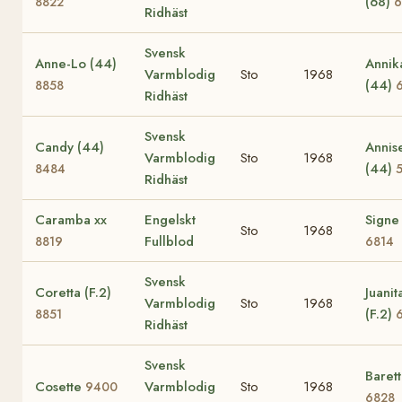
(68)
8822
6
Ridhäst
Svensk
Anne-Lo (44)
Annik
Varmblodig
Sto
1968
(44)
8858
Ridhäst
Svensk
Candy (44)
Annis
Varmblodig
Sto
1968
(44)
8484
Ridhäst
Caramba xx
Engelskt
Signe
Sto
1968
Fullblod
8819
6814
Svensk
Coretta (F.2)
Juanit
Varmblodig
Sto
1968
(F.2)
8851
Ridhäst
Svensk
Baret
Cosette
Varmblodig
Sto
1968
9400
6828