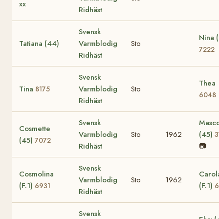
xx
Ridhäst
Svensk
Nina 
Tatiana (44)
Varmblodig
Sto
7222
Ridhäst
Svensk
Thea
Tina
Varmblodig
Sto
8175
6048
Ridhäst
Svensk
Masco
Cosmette
Varmblodig
Sto
1962
(45)
3
(45)
7072
Ridhäst
📷
Svensk
Cosmolina
Carol
Varmblodig
Sto
1962
(F.1)
(F.1)
6931
6
Ridhäst
Svensk