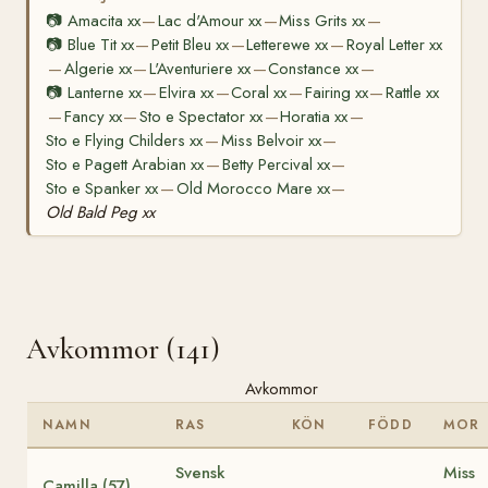
📷
Amacita xx
Lac d'Amour xx
Miss Grits xx
—
—
—
📷
Blue Tit xx
Petit Bleu xx
Letterewe xx
Royal Letter xx
—
—
—
Algerie xx
L'Aventuriere xx
Constance xx
—
—
—
—
📷
Lanterne xx
Elvira xx
Coral xx
Fairing xx
Rattle xx
—
—
—
—
Fancy xx
Sto e Spectator xx
Horatia xx
—
—
—
—
Sto e Flying Childers xx
Miss Belvoir xx
—
—
Sto e Pagett Arabian xx
Betty Percival xx
—
—
Sto e Spanker xx
Old Morocco Mare xx
—
—
Old Bald Peg xx
Avkommor (141)
Avkommor
NAMN
RAS
KÖN
FÖDD
MOR
Svensk
Miss
Camilla (57)