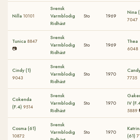
Svensk
Nina 
Nilla
Varmblodig
Sto
1969
10101
7047
Ridhäst
Svensk
Tunica
Thea
8847
Varmblodig
Sto
1969
📷
6048
Ridhäst
Svensk
Cindy (1)
Candy
Varmblodig
Sto
1970
9043
7735
Ridhäst
Svensk
Gake
Cokenda
Varmblodig
Sto
1970
IV (F.
(F.4)
9514
Ridhäst
5889
Svensk
Cosma (61)
Katrin
Varmblodig
Sto
1970
(61)
10872
7
Ridhäst