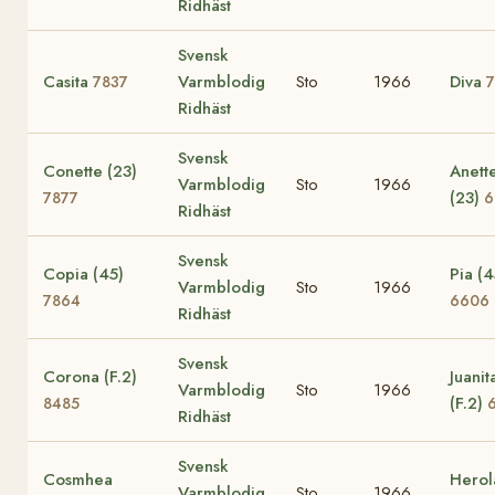
Ridhäst
Svensk
Casita
Varmblodig
Sto
1966
Diva
7837
Ridhäst
Svensk
Conette (23)
Anett
Varmblodig
Sto
1966
(23)
7877
6
Ridhäst
Svensk
Copia (45)
Pia (4
Varmblodig
Sto
1966
7864
6606
Ridhäst
Svensk
Corona (F.2)
Juanit
Varmblodig
Sto
1966
(F.2)
8485
Ridhäst
Svensk
Cosmhea
Herol
Varmblodig
Sto
1966