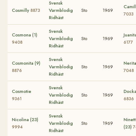
Svensk
Camil
Cosmilly
Varmblodig
Sto
1969
8873
7033
Ridhäst
Svensk
Cosmona (1)
Juanit
Varmblodig
Sto
1969
9408
6177
Ridhäst
Svensk
Cosmonita (9)
Nerita
Varmblodig
Sto
1969
8876
7048
Ridhäst
Svensk
Cosmotie
Dock
Varmblodig
Sto
1969
9361
6836
Ridhäst
Svensk
Nicolina (23)
Ninet
Varmblodig
Sto
1969
(23)
9994
7
Ridhäst