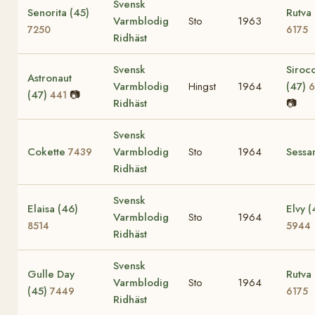
Svensk
Senorita (45)
Rutva 
Varmblodig
Sto
1963
7250
6175
Ridhäst
Svensk
Siroc
Astronaut
Varmblodig
Hingst
1964
(47)
6
(47)
📷
441
Ridhäst
📷
Svensk
Cokette
Varmblodig
Sto
1964
Sessa
7439
Ridhäst
Svensk
Elaisa (46)
Elvy (
Varmblodig
Sto
1964
8514
5944
Ridhäst
Svensk
Gulle Day
Rutva 
Varmblodig
Sto
1964
(45)
7449
6175
Ridhäst