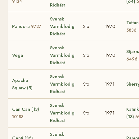
(64)
9134
Ridhäst
Svensk
Tuttan
Pandora
Varmblodig
Sto
1970
9727
5836
Ridhäst
Svensk
Stjärn
Vega
Varmblodig
Sto
1970
6496
Ridhäst
Svensk
Apache
Varmblodig
Sto
1971
Sherry
Squaw (5)
Ridhäst
Svensk
Can Can (13)
Katin
Varmblodig
Sto
1971
(13)
10183
6
Ridhäst
Svensk
Centi (36)
Ramon