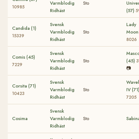
Varmblodig
Sto
Unive
10985
Ridhäst
(57)
5
Svensk
Lady
Candida (1)
Varmblodig
Sto
Moon 
15339
Ridhäst
8026
Svensk
Masco
Comis (45)
Varmblodig
Sto
(45)
3
7229
Ridhäst
📷
Svensk
Wavel
Corsita (71)
Varmblodig
Sto
IV (71
10423
Ridhäst
7205
Svensk
Cosima
Varmblodig
Sto
Sabin
Ridhäst