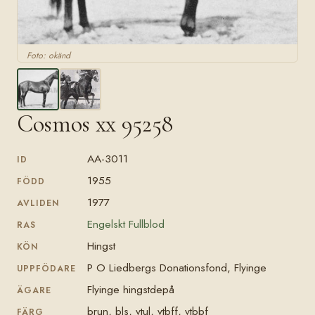
Foto: okänd
Cosmos xx 95258
AA-3011
ID
1955
FÖDD
1977
AVLIDEN
Engelskt Fullblod
RAS
Hingst
KÖN
P O Liedbergs Donationsfond, Flyinge
UPPFÖDARE
Flyinge hingstdepå
ÄGARE
brun, bls, vtul, vtbff, vtbbf
FÄRG