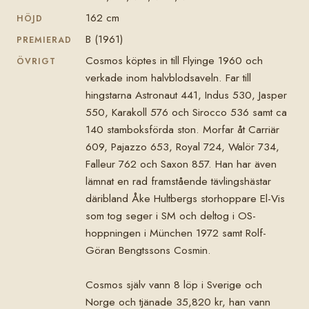
162 cm
HÖJD
B (1961)
PREMIERAD
Cosmos köptes in till Flyinge 1960 och
ÖVRIGT
verkade inom halvblodsaveln. Far till
hingstarna Astronaut 441, Indus 530, Jasper
550, Karakoll 576 och Sirocco 536 samt ca
140 stamboksförda ston. Morfar åt Carriär
609, Pajazzo 653, Royal 724, Walör 734,
Falleur 762 och Saxon 857. Han har även
lämnat en rad framstående tävlingshästar
däribland Åke Hultbergs storhoppare El-Vis
som tog seger i SM och deltog i OS-
hoppningen i München 1972 samt Rolf-
Göran Bengtssons Cosmin.
Cosmos själv vann 8 löp i Sverige och
Norge och tjänade 35,820 kr, han vann