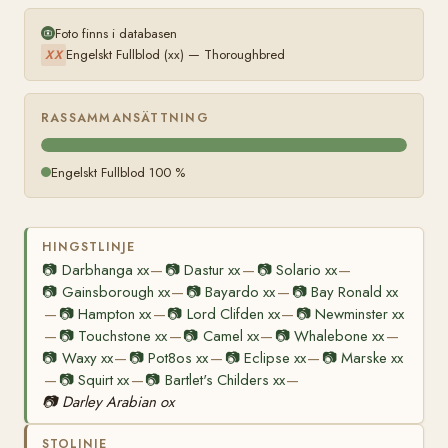
Foto finns i databasen
Engelskt Fullblod (xx) — Thoroughbred
XX
RASSAMMANSÄTTNING
Engelskt Fullblod 100 %
HINGSTLINJE
📷
Darbhanga xx
📷
Dastur xx
📷
Solario xx
—
—
—
📷
Gainsborough xx
📷
Bayardo xx
📷
Bay Ronald xx
—
—
📷
Hampton xx
📷
Lord Clifden xx
📷
Newminster xx
—
—
—
📷
Touchstone xx
📷
Camel xx
📷
Whalebone xx
—
—
—
—
📷
Waxy xx
📷
Pot8os xx
📷
Eclipse xx
📷
Marske xx
—
—
—
📷
Squirt xx
📷
Bartlet's Childers xx
—
—
—
📷
Darley Arabian ox
STOLINJE