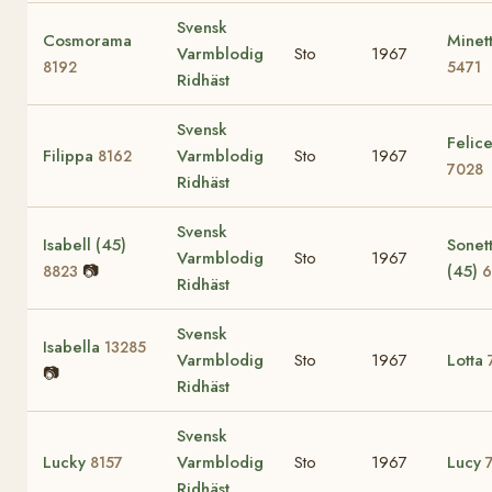
Svensk
Cosmorama
Minet
Varmblodig
Sto
1967
8192
5471
Ridhäst
Svensk
Felic
Filippa
Varmblodig
Sto
1967
8162
7028
Ridhäst
Svensk
Isabell (45)
Sonet
Varmblodig
Sto
1967
📷
(45)
8823
6
Ridhäst
Svensk
Isabella
13285
Varmblodig
Sto
1967
Lotta
📷
Ridhäst
Svensk
Lucky
Varmblodig
Sto
1967
Lucy
8157
Ridhäst