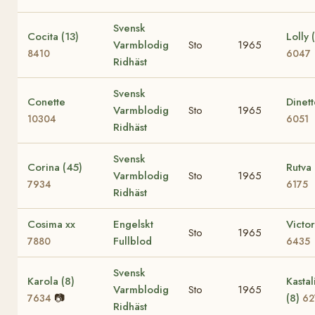
Svensk
Cocita (13)
Lolly 
Varmblodig
Sto
1965
8410
6047
Ridhäst
Svensk
Conette
Dinet
Varmblodig
Sto
1965
10304
6051
Ridhäst
Svensk
Corina (45)
Rutva 
Varmblodig
Sto
1965
7934
6175
Ridhäst
Cosima xx
Engelskt
Victor
Sto
1965
Fullblod
7880
6435
Svensk
Karola (8)
Kastal
Varmblodig
Sto
1965
📷
(8)
7634
62
Ridhäst