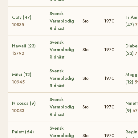
Svensk
Coty (47)
Ti Am
Varmblodig
Sto
1970
(47)
10835
7
Ridhäst
Svensk
Hawaii (23)
Diabe
Varmblodig
Sto
1970
(23)
12792
7
Ridhäst
Svensk
Mitzi (12)
Magg
Varmblodig
Sto
1970
(12)
10945
5
Ridhäst
Svensk
Nicosca (9)
Ninet
Varmblodig
Sto
1970
(9)
10033
67
Ridhäst
Svensk
Palett (64)
Regin
Varmblodig
Sto
1970