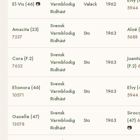
Elvy (
El-Vis (46)
📷
Varmblodig
Valack
1962
5944
Ridhäst
Svensk
Amacita (23)
Aloé 
Varmblodig
Sto
1963
7237
5688
Ridhäst
Svensk
Cora (F.2)
Juanit
Varmblodig
Sto
1963
(F.2)
7632
Ridhäst
Svensk
Elionora (46)
Elvy (
Varmblodig
Sto
1963
10571
5944
Ridhäst
Svensk
Siroc
Gazelle (47)
Varmblodig
Sto
1963
(47)
6
13078
Ridhäst
📷