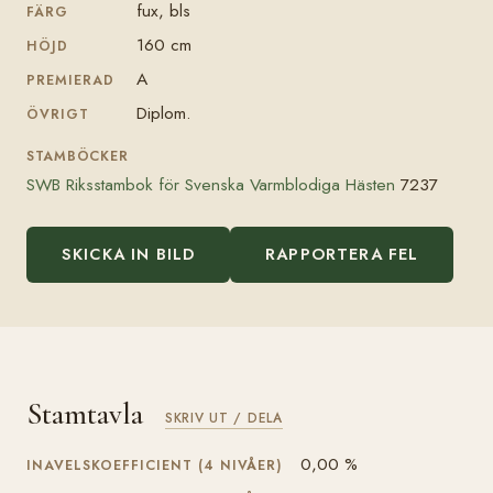
fux, bls
FÄRG
160 cm
HÖJD
A
PREMIERAD
Diplom.
ÖVRIGT
STAMBÖCKER
SWB Riksstambok för Svenska Varmblodiga Hästen
7237
SKICKA IN BILD
RAPPORTERA FEL
Stamtavla
SKRIV UT / DELA
0,00 %
INAVELSKOEFFICIENT (4 NIVÅER)