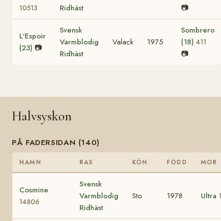
Ridhäst
📷
10513
Svensk
Sombrero
L'Espoir
Varmblodig
Valack
1975
(18)
411
(23)
📷
Ridhäst
📷
Halvsyskon
PÅ FADERSIDAN (140)
NAMN
RAS
KÖN
FÖDD
MOR
Svensk
Cosmine
Varmblodig
Sto
1978
Ultra
14806
Ridhäst