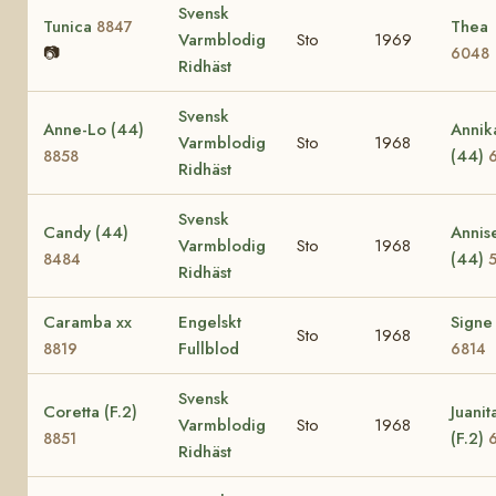
Svensk
Tunica
Thea
8847
Varmblodig
Sto
1969
📷
6048
Ridhäst
Svensk
Anne-Lo (44)
Annik
Varmblodig
Sto
1968
(44)
8858
Ridhäst
Svensk
Candy (44)
Annis
Varmblodig
Sto
1968
(44)
8484
Ridhäst
Caramba xx
Engelskt
Signe
Sto
1968
Fullblod
8819
6814
Svensk
Coretta (F.2)
Juanit
Varmblodig
Sto
1968
(F.2)
8851
Ridhäst