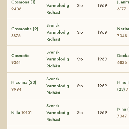
Cosmona (1)
Juanit
Varmblodig
Sto
1969
9408
6177
Ridhäst
Svensk
Cosmonita (9)
Nerita
Varmblodig
Sto
1969
8876
7048
Ridhäst
Svensk
Cosmotie
Dock
Varmblodig
Sto
1969
9361
6836
Ridhäst
Svensk
Nicolina (23)
Ninet
Varmblodig
Sto
1969
(23)
9994
7
Ridhäst
Svensk
Nina 
Nilla
Varmblodig
Sto
1969
10101
7047
Ridhäst