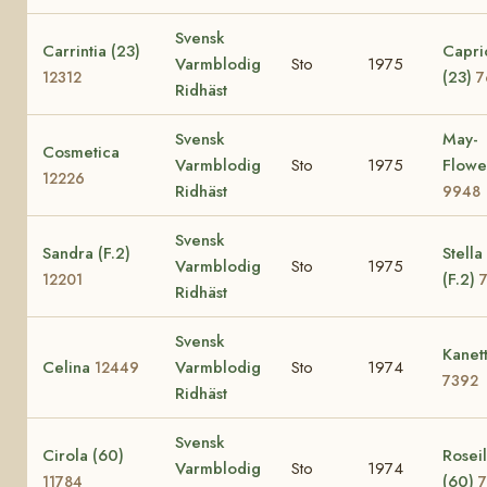
Svensk
Carrintia (23)
Capric
Varmblodig
Sto
1975
(23)
12312
7
Ridhäst
Svensk
May-
Cosmetica
Varmblodig
Sto
1975
Flowe
12226
Ridhäst
9948
Svensk
Sandra (F.2)
Stella
Varmblodig
Sto
1975
(F.2)
12201
Ridhäst
Svensk
Kanet
Celina
Varmblodig
Sto
1974
12449
7392
Ridhäst
Svensk
Cirola (60)
Rosei
Varmblodig
Sto
1974
(60)
11784