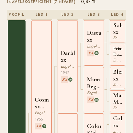
0,87 %
INAVELSKOEFFICIENT (7 NIVÅER)
PROFIL
LED 1
LED 2
LED 3
LED 4
Solario
xx
Dastur
Engelskt Fullblod
xx
Engelskt Fullblod
Friar's
Darbhanga
XX
Daughter
xx
xx
Engelskt Fullblod
Engelskt Fullblod
Blenhe
1942
xx
Mumtaz
XX
Engelskt Fullblod
Begum
xx
Engelskt Fullblod
Mumta
Cosmos
XX
Mahal
xx
xx
Engelskt Fullblod
95258
Engelskt Fullblod
Colora
1955
xx
Colorado
XX
Engelskt Fullblod
Kid