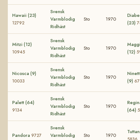
Svensk
Hawaii (23)
Diabe
Varmblodig
Sto
1970
(23)
12792
7
Ridhäst
Svensk
Mitzi (12)
Magg
Varmblodig
Sto
1970
(12)
10945
5
Ridhäst
Svensk
Nicosca (9)
Ninet
Varmblodig
Sto
1970
(9)
10033
67
Ridhäst
Svensk
Palett (64)
Regin
Varmblodig
Sto
1970
(64)
9134
Ridhäst
Svensk
Tuttan
Pandora
Varmblodig
Sto
1970
9727
5836