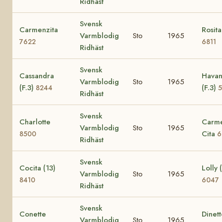
Ridhäst
Svensk
Carmenzita
Rosita
Varmblodig
Sto
1965
7622
6811
Ridhäst
Svensk
Cassandra
Hava
Varmblodig
Sto
1965
(F.3)
(F.3)
8244
Ridhäst
Svensk
Charlotte
Carm
Varmblodig
Sto
1965
Cita
8500
6
Ridhäst
Svensk
Cocita (13)
Lolly 
Varmblodig
Sto
1965
8410
6047
Ridhäst
Svensk
Conette
Dinet
Varmblodig
Sto
1965