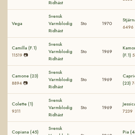
Ridhäst
Svensk
Stjärn
Vega
Varmblodig
Sto
1970
6496
Ridhäst
Svensk
Camilla (F.1)
Kamom
Varmblodig
Sto
1969
📷
(F.1)
11519
5
Ridhäst
Svensk
Camone (23)
Capric
Varmblodig
Sto
1969
📷
(23)
8894
7
Ridhäst
Svensk
Colette (1)
Jessic
Varmblodig
Sto
1969
9311
7239
Ridhäst
Svensk
Copiana (45)
Pia (4