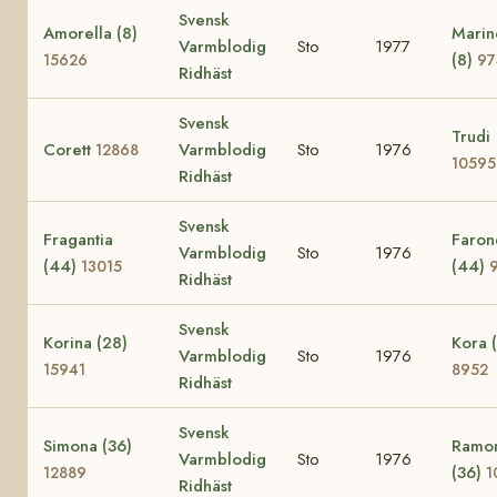
Svensk
Amorella (8)
Marin
Varmblodig
Sto
1977
(8)
15626
97
Ridhäst
Svensk
Trudi
Corett
Varmblodig
Sto
1976
12868
10595
Ridhäst
Svensk
Fragantia
Faron
Varmblodig
Sto
1976
(44)
(44)
13015
Ridhäst
Svensk
Korina (28)
Kora 
Varmblodig
Sto
1976
15941
8952
Ridhäst
Svensk
Simona (36)
Ramo
Varmblodig
Sto
1976
(36)
12889
1
Ridhäst