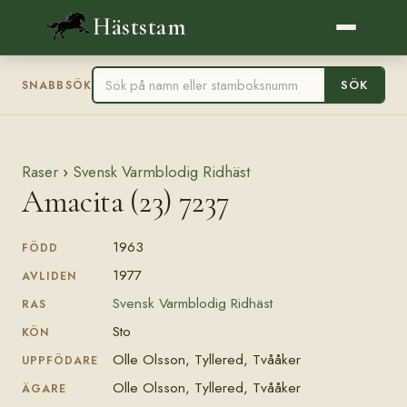
Häststam
SÖK
SNABBSÖK
Raser
›
Svensk Varmblodig Ridhäst
Amacita (23) 7237
1963
FÖDD
1977
AVLIDEN
Svensk Varmblodig Ridhäst
RAS
Sto
KÖN
Olle Olsson, Tyllered, Tvååker
UPPFÖDARE
Olle Olsson, Tyllered, Tvååker
ÄGARE