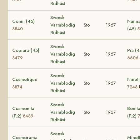
Ridhäst
Svensk
Conni (45)
Nann
Varmblodig
Sto
1967
(45)
8840
5
Ridhäst
Svensk
Copiara (45)
Pia (4
Varmblodig
Sto
1967
8479
6606
Ridhäst
Svensk
Cosmetique
Ninet
Varmblodig
Sto
1967
8874
7248
Ridhäst
Svensk
Cosmonita
Bonit
Varmblodig
Sto
1967
(F.2)
(F.2)
8489
Ridhäst
Svensk
Cosmorama
Minet