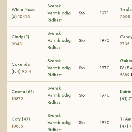
Svensk
White Nose
Tirola
Varmblodig
Sto
1971
(5)
10425
7608
Ridhäst
Svensk
Cindy (1)
Candy
Varmblodig
Sto
1970
9043
7735
Ridhäst
Svensk
Gake
Cokenda
Varmblodig
Sto
1970
IV (F.
(F.4)
9514
Ridhäst
5889
Svensk
Cosma (61)
Katrin
Varmblodig
Sto
1970
(61)
10872
7
Ridhäst
Svensk
Coty (47)
Ti Am
Varmblodig
Sto
1970
(47)
10835
7
Ridhäst