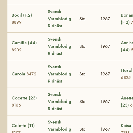
Svensk
Bodil (F.2)
Bona
Varmblodig
Sto
1967
(F.2)
8899
Ridhäst
Svensk
Camilla (44)
Annis
Varmblodig
Sto
1967
(44)
8202
Ridhäst
Svensk
Herol
Carola
Varmblodig
Sto
1967
8472
6825
Ridhäst
Svensk
Cocette (23)
Anett
Varmblodig
Sto
1967
(23)
8166
6
Ridhäst
Svensk
Colette (11)
Kaisa 
Varmblodig
Sto
1967
8107
7188