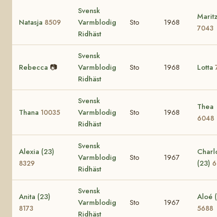
Svensk
Marit
Natasja
Varmblodig
Sto
1968
8509
7043
Ridhäst
Svensk
Rebecca
📷
Varmblodig
Sto
1968
Lotta
Ridhäst
Svensk
Thea
Thana
Varmblodig
Sto
1968
10035
6048
Ridhäst
Svensk
Alexia (23)
Charl
Varmblodig
Sto
1967
(23)
8329
6
Ridhäst
Svensk
Anita (23)
Aloé 
Varmblodig
Sto
1967
8173
5688
Ridhäst