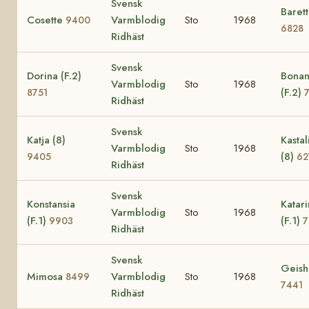
Svensk
Baret
Cosette
Varmblodig
Sto
1968
9400
6828
Ridhäst
Svensk
Dorina (F.2)
Bona
Varmblodig
Sto
1968
(F.2)
8751
Ridhäst
Svensk
Katja (8)
Kastal
Varmblodig
Sto
1968
(8)
9405
62
Ridhäst
Svensk
Konstansia
Katar
Varmblodig
Sto
1968
(F.1)
(F.1)
9903
7
Ridhäst
Svensk
Geish
Mimosa
Varmblodig
Sto
1968
8499
7441
Ridhäst