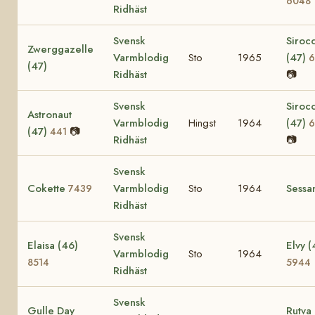
6048
Ridhäst
Svensk
Siroc
Zwerggazelle
Varmblodig
Sto
1965
(47)
6
(47)
Ridhäst
📷
Svensk
Siroc
Astronaut
Varmblodig
Hingst
1964
(47)
6
(47)
📷
441
Ridhäst
📷
Svensk
Cokette
Varmblodig
Sto
1964
Sessa
7439
Ridhäst
Svensk
Elaisa (46)
Elvy (
Varmblodig
Sto
1964
8514
5944
Ridhäst
Svensk
Gulle Day
Rutva 