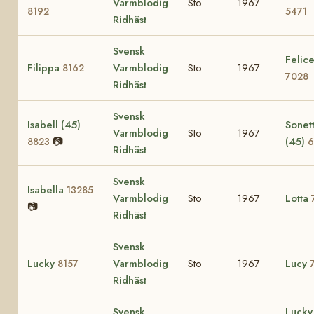
Varmblodig
Sto
1967
8192
5471
Ridhäst
Svensk
Felic
Filippa
Varmblodig
Sto
1967
8162
7028
Ridhäst
Svensk
Isabell (45)
Sonet
Varmblodig
Sto
1967
📷
(45)
8823
6
Ridhäst
Svensk
Isabella
13285
Varmblodig
Sto
1967
Lotta
📷
Ridhäst
Svensk
Lucky
Varmblodig
Sto
1967
Lucy
8157
Ridhäst
Svensk
Lucky