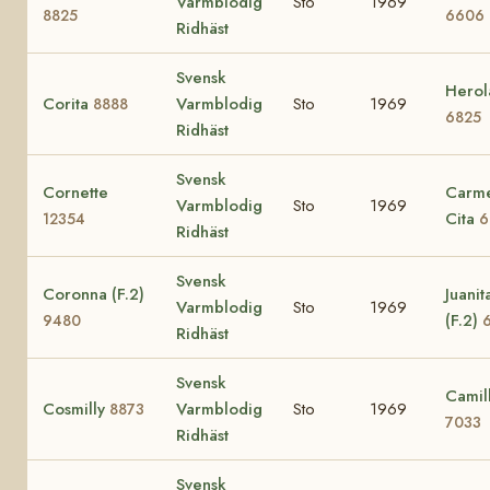
Varmblodig
Sto
1969
8825
6606
Ridhäst
Svensk
Herol
Corita
Varmblodig
Sto
1969
8888
6825
Ridhäst
Svensk
Cornette
Carm
Varmblodig
Sto
1969
Cita
12354
6
Ridhäst
Svensk
Coronna (F.2)
Juanit
Varmblodig
Sto
1969
(F.2)
9480
Ridhäst
Svensk
Camil
Cosmilly
Varmblodig
Sto
1969
8873
7033
Ridhäst
Svensk