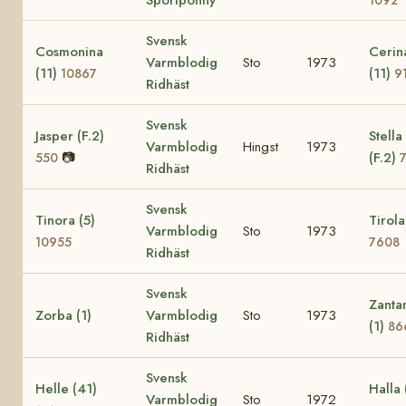
Svensk
Cosmonina
Cerin
Varmblodig
Sto
1973
(11)
(11)
10867
9
Ridhäst
Svensk
Jasper (F.2)
Stella
Varmblodig
Hingst
1973
📷
(F.2)
550
Ridhäst
Svensk
Tinora (5)
Tirola
Varmblodig
Sto
1973
10955
7608
Ridhäst
Svensk
Zanta
Zorba (1)
Varmblodig
Sto
1973
(1)
86
Ridhäst
Svensk
Helle (41)
Halla 
Varmblodig
Sto
1972