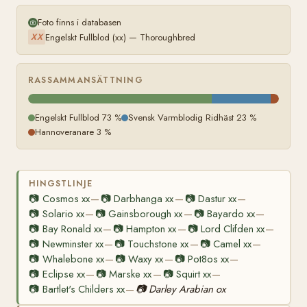
Foto finns i databasen
Engelskt Fullblod (xx) — Thoroughbred
XX
RASSAMMANSÄTTNING
Engelskt Fullblod 73 %
Svensk Varmblodig Ridhäst 23 %
Hannoveranare 3 %
HINGSTLINJE
📷
Cosmos xx
📷
Darbhanga xx
📷
Dastur xx
—
—
—
📷
Solario xx
📷
Gainsborough xx
📷
Bayardo xx
—
—
—
📷
Bay Ronald xx
📷
Hampton xx
📷
Lord Clifden xx
—
—
—
📷
Newminster xx
📷
Touchstone xx
📷
Camel xx
—
—
—
📷
Whalebone xx
📷
Waxy xx
📷
Pot8os xx
—
—
—
📷
Eclipse xx
📷
Marske xx
📷
Squirt xx
—
—
—
📷
Bartlet's Childers xx
📷
Darley Arabian ox
—