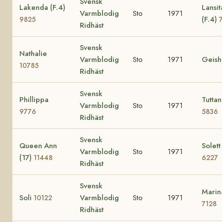
Svensk
Lakenda (F.4)
Lansit
Varmblodig
Sto
1971
(F.4)
9825
Ridhäst
Svensk
Nathalie
Varmblodig
Sto
1971
Geish
10785
Ridhäst
Svensk
Phillippa
Tuttan
Varmblodig
Sto
1971
9776
5836
Ridhäst
Svensk
Queen Ann
Solett
Varmblodig
Sto
1971
(17)
11448
6227
Ridhäst
Svensk
Marin
Soli
Varmblodig
Sto
1971
10122
7128
Ridhäst