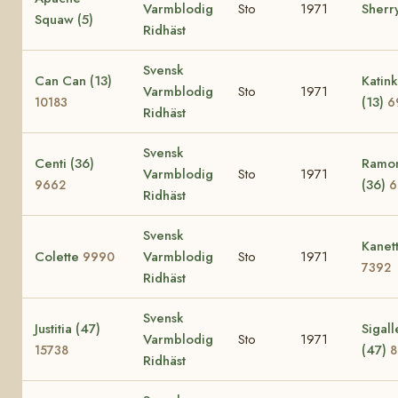
Varmblodig
Sto
1971
Sherry
Squaw (5)
Ridhäst
Svensk
Can Can (13)
Katin
Varmblodig
Sto
1971
(13)
10183
6
Ridhäst
Svensk
Centi (36)
Ramon
Varmblodig
Sto
1971
(36)
9662
6
Ridhäst
Svensk
Kanet
Colette
Varmblodig
Sto
1971
9990
7392
Ridhäst
Svensk
Justitia (47)
Sigall
Varmblodig
Sto
1971
(47)
15738
8
Ridhäst