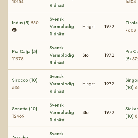
10154
6504
Ridhäst
Svensk
Indus (5)
Tirola
530
Varmblodig
Hingst
1972
📷
7608
Ridhäst
Svensk
Pia Catja (5)
Pia C
Varmblodig
Sto
1972
(5)
11978
87
Ridhäst
Svensk
Sirocco (10)
Singo
Varmblodig
Hingst
1972
(10)
536
6
Ridhäst
Svensk
Sonette (10)
Sicka
Varmblodig
Sto
1972
(10)
12469
8
Ridhäst
Svensk
Apache