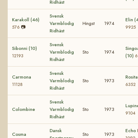
Ridhäst
Svensk
Karakoll (46)
Elin (
Varmblodig
Hingst
1974
📷
576
9925
Ridhäst
Svensk
Sibonni (10)
Singo
Varmblodig
Sto
1974
(10)
12193
6
Ridhäst
Svensk
Carmona
Rosita
Varmblodig
Sto
1973
11128
6352
Ridhäst
Svensk
Lupin
Colombine
Varmblodig
Sto
1973
9104
Ridhäst
Dansk
Echo
Cosma
Sto
1973
Sportponny
1092