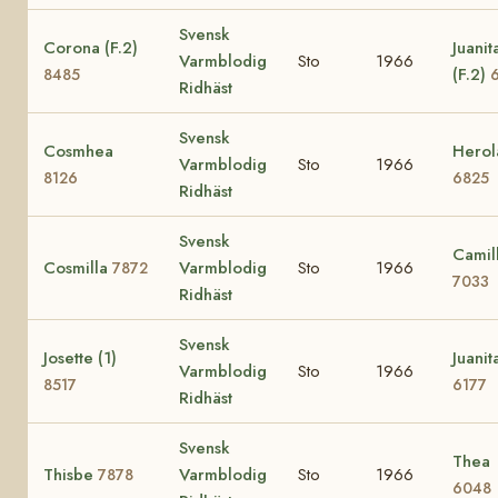
Svensk
Corona (F.2)
Juanit
Varmblodig
Sto
1966
(F.2)
8485
Ridhäst
Svensk
Cosmhea
Herol
Varmblodig
Sto
1966
8126
6825
Ridhäst
Svensk
Camil
Cosmilla
Varmblodig
Sto
1966
7872
7033
Ridhäst
Svensk
Josette (1)
Juanit
Varmblodig
Sto
1966
8517
6177
Ridhäst
Svensk
Thea
Thisbe
Varmblodig
Sto
1966
7878
6048