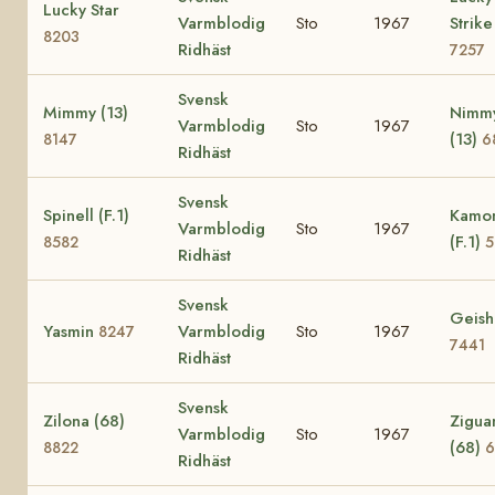
Lucky Star
Varmblodig
Sto
1967
Strike
8203
Ridhäst
7257
Svensk
Mimmy (13)
Nimm
Varmblodig
Sto
1967
(13)
8147
6
Ridhäst
Svensk
Spinell (F.1)
Kamom
Varmblodig
Sto
1967
(F.1)
8582
5
Ridhäst
Svensk
Geish
Yasmin
Varmblodig
Sto
1967
8247
7441
Ridhäst
Svensk
Zilona (68)
Zigua
Varmblodig
Sto
1967
(68)
8822
6
Ridhäst