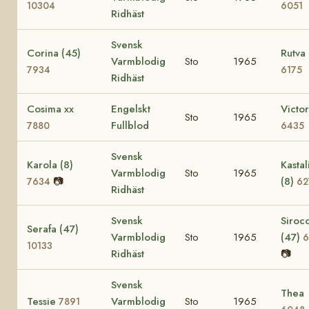
10304
6051
Ridhäst
Svensk
Corina (45)
Rutva 
Varmblodig
Sto
1965
7934
6175
Ridhäst
Cosima xx
Engelskt
Victor
Sto
1965
Fullblod
7880
6435
Svensk
Karola (8)
Kastal
Varmblodig
Sto
1965
📷
(8)
7634
62
Ridhäst
Svensk
Siroc
Serafa (47)
Varmblodig
Sto
1965
(47)
6
10133
Ridhäst
📷
Svensk
Thea
Tessie
Varmblodig
Sto
1965
7891