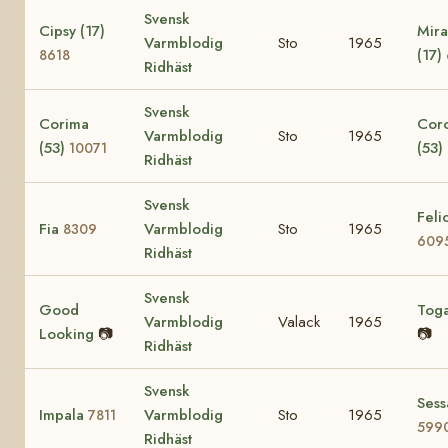
Svensk
Cipsy (17)
Mira
Varmblodig
Sto
1965
(17)
8618
Ridhäst
Svensk
Corima
Cor
Varmblodig
Sto
1965
(53)
(53)
10071
Ridhäst
Svensk
Felic
Fia
Varmblodig
Sto
1965
8309
609
Ridhäst
Svensk
Good
Tog
Varmblodig
Valack
1965
Looking
📷
📷
Ridhäst
Svensk
Sess
Impala
Varmblodig
Sto
1965
7811
599
Ridhäst