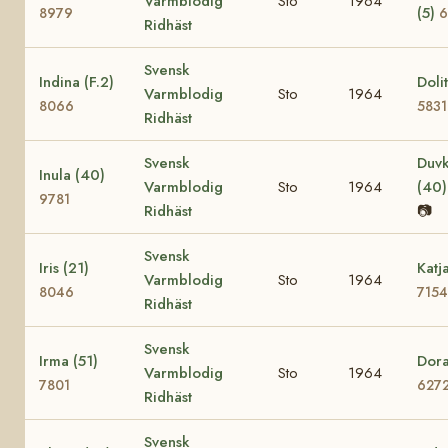
Varmblodig
Sto
1964
(5)
8979
6
Ridhäst
Svensk
Indina (F.2)
Dolit
Varmblodig
Sto
1964
8066
5831
Ridhäst
Svensk
Duvk
Inula (40)
Varmblodig
Sto
1964
(40
9781
Ridhäst
📷
Svensk
Iris (21)
Katj
Varmblodig
Sto
1964
8046
7154
Ridhäst
Svensk
Irma (51)
Dora
Varmblodig
Sto
1964
7801
627
Ridhäst
Svensk