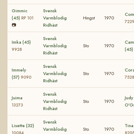
Gimmic
Svensk
Comi
(45)
Varmblodig
Hingst
1970
RP 101
722
📷
Ridhäst
Svensk
Imka (45)
Cami
Varmblodig
Sto
1970
(45
9928
Ridhäst
Svensk
Immely
Cora
Varmblodig
Sto
1970
(57)
9090
752
Ridhäst
Svensk
Juima
Judy
Varmblodig
Sto
1970
O'G
13273
Ridhäst
Svensk
Lisette (32)
Tina
Varmblodig
Sto
1970
10084
820