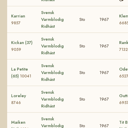
Svensk
Karrian
Klem
Varmblodig
Sto
1967
9857
668
Ridhäst
Svensk
Kickan (37)
Rank
Varmblodig
Sto
1967
9059
7132
Ridhäst
Svensk
La Petite
Odet
Varmblodig
Sto
1967
(65)
10041
652
Ridhäst
Svensk
Loreley
Gutt
Varmblodig
Sto
1967
8746
695
Ridhäst
Svensk
Maiken
Tit Bi
Varmblodig
Sto
1967