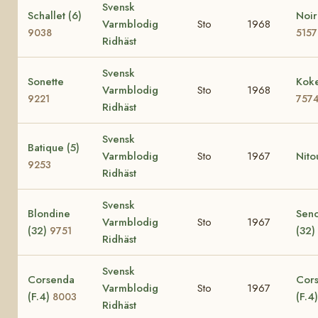
Svensk
Schallet (6)
Noir
Varmblodig
Sto
1968
9038
5157
Ridhäst
Svensk
Sonette
Koke
Varmblodig
Sto
1968
9221
757
Ridhäst
Svensk
Batique (5)
Varmblodig
Sto
1967
Nito
9253
Ridhäst
Svensk
Blondine
Seno
Varmblodig
Sto
1967
(32)
(32)
9751
Ridhäst
Svensk
Corsenda
Cors
Varmblodig
Sto
1967
(F.4)
(F.4
8003
Ridhäst