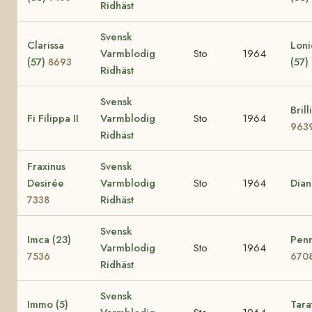
Ridhäst
Svensk
Clarissa
Loni
Varmblodig
Sto
1964
(57)
(57)
8693
Ridhäst
Svensk
Brill
Fi Filippa II
Varmblodig
Sto
1964
963
Ridhäst
Fraxinus
Svensk
Desirée
Varmblodig
Sto
1964
Dia
Ridhäst
7338
Svensk
Imca (23)
Penn
Varmblodig
Sto
1964
7536
670
Ridhäst
Svensk
Immo (5)
Tara