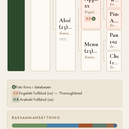
Engelskt Fullblod
xx
xx
Engelskt Fullblod
Pine
XX
Aloé
Apple
Engelskt Fullblod
(23)
xx
5688
Svensk Varmblodig Ridhäst
Pansar
1951
192
Menuett
Svensk Varmblodig Ridhäst
(23)
Cheri
4821
Svensk Varmblodig Ridhäst
(23)
Svensk Varmblodig Ridhäst
2552
Foto finns i databasen
Engelskt Fullblod (xx) — Thoroughbred
XX
Arabiskt Fullblod (ox)
OX
RASSAMMANSÄTTNING