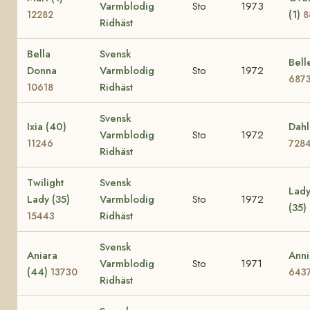
Varmblodig
Sto
1973
(1)
12282
8
Ridhäst
Bella
Svensk
Bell
Donna
Varmblodig
Sto
1972
687
Ridhäst
10618
Svensk
Ixia (40)
Dahl
Varmblodig
Sto
1972
11246
728
Ridhäst
Twilight
Svensk
Lady
Lady (35)
Varmblodig
Sto
1972
(35)
Ridhäst
15443
Svensk
Aniara
Anni
Varmblodig
Sto
1971
(44)
13730
643
Ridhäst