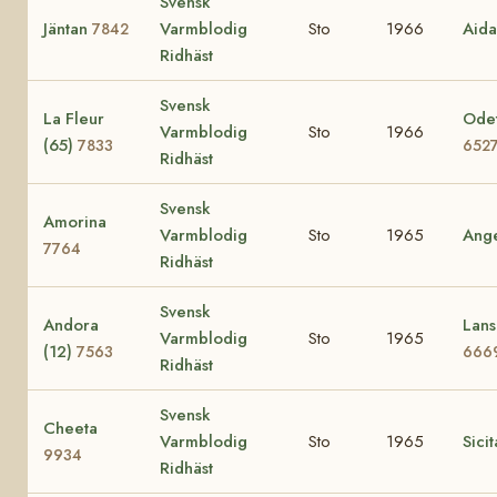
Svensk
Jäntan
Varmblodig
Sto
1966
Aid
7842
Ridhäst
Svensk
La Fleur
Odet
Varmblodig
Sto
1966
(65)
7833
652
Ridhäst
Svensk
Amorina
Varmblodig
Sto
1965
Ang
7764
Ridhäst
Svensk
Andora
Lans
Varmblodig
Sto
1965
(12)
7563
666
Ridhäst
Svensk
Cheeta
Varmblodig
Sto
1965
Sici
9934
Ridhäst