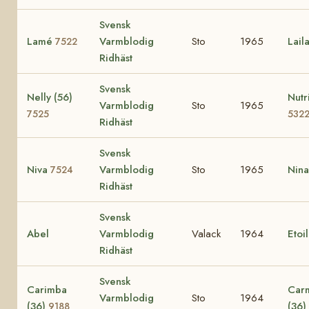
Svensk
Lamé
Varmblodig
Sto
1965
Lail
7522
Ridhäst
Svensk
Nelly (56)
Nutr
Varmblodig
Sto
1965
7525
532
Ridhäst
Svensk
Niva
Varmblodig
Sto
1965
Nin
7524
Ridhäst
Svensk
Abel
Varmblodig
Valack
1964
Etoi
Ridhäst
Svensk
Carimba
Car
Varmblodig
Sto
1964
(36)
(36)
9188