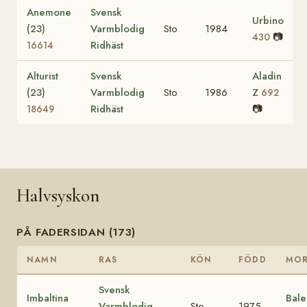
Anemone
Svensk
Urbino
(23)
Varmblodig
Sto
1984
📷
430
Ridhäst
16614
Alturist
Svensk
Aladin
(23)
Varmblodig
Sto
1986
Z
692
Ridhäst
📷
18649
Halvsyskon
PÅ FADERSIDAN (173)
NAMN
RAS
KÖN
FÖDD
MO
Svensk
Imbaltina
Bale
Varmblodig
Sto
1975