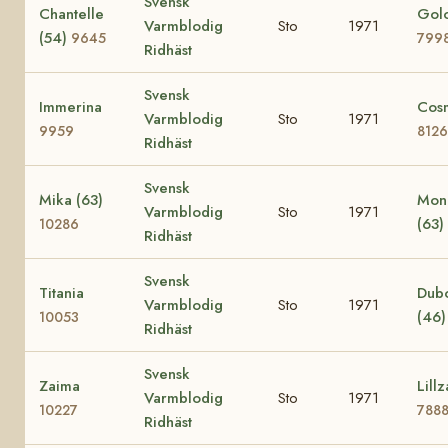
Svensk
Chantelle
Golo
Varmblodig
Sto
1971
(54)
9645
799
Ridhäst
Svensk
Immerina
Cos
Varmblodig
Sto
1971
9959
8126
Ridhäst
Svensk
Mika (63)
Mon
Varmblodig
Sto
1971
(63)
10286
Ridhäst
Svensk
Titania
Dub
Varmblodig
Sto
1971
(46
10053
Ridhäst
Svensk
Zaima
Lillz
Varmblodig
Sto
1971
10227
788
Ridhäst