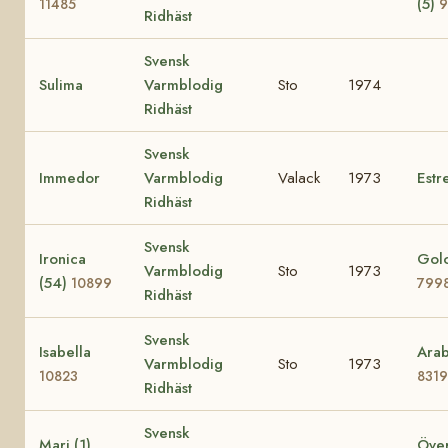
(5)
11485
9
Ridhäst
Svensk
Sulima
Varmblodig
Sto
1974
Ridhäst
Svensk
Immedor
Varmblodig
Valack
1973
Estre
Ridhäst
Svensk
Ironica
Golo
Varmblodig
Sto
1973
(54)
10899
799
Ridhäst
Svensk
Isabella
Arab
Varmblodig
Sto
1973
10823
8319
Ridhäst
Svensk
Mari (1)
Över