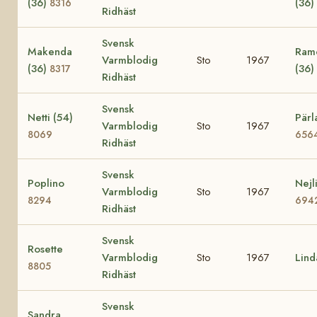
(36)
(36)
8316
Ridhäst
Svensk
Makenda
Ramo
Varmblodig
Sto
1967
(36)
(36)
8317
Ridhäst
Svensk
Netti (54)
Pärl
Varmblodig
Sto
1967
8069
656
Ridhäst
Svensk
Poplino
Nejl
Varmblodig
Sto
1967
8294
694
Ridhäst
Svensk
Rosette
Varmblodig
Sto
1967
Lin
8805
Ridhäst
Svensk
Sandra