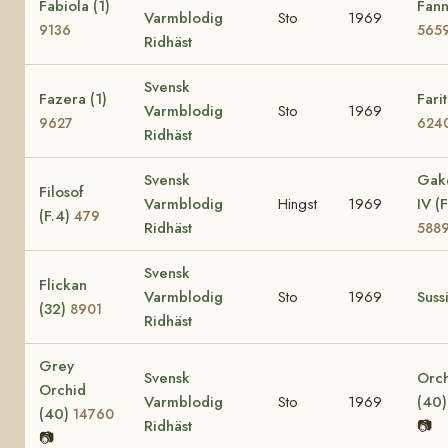
Fabiola (1)
Fann
Varmblodig
Sto
1969
9136
565
Ridhäst
Svensk
Fazera (1)
Farit
Varmblodig
Sto
1969
9627
624
Ridhäst
Svensk
Gak
Filosof
Varmblodig
Hingst
1969
IV (F
(F.4)
479
Ridhäst
588
Svensk
Flickan
Varmblodig
Sto
1969
Suss
(32)
8901
Ridhäst
Grey
Svensk
Orc
Orchid
Varmblodig
Sto
1969
(40
(40)
14760
Ridhäst
📷
📷