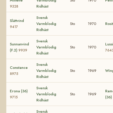
Minette
Varmblodig
Sto
1970
Peti
Ridhäst
9328
Svensk
Slättvind
Varmblodig
Sto
1970
Rosi
9417
Ridhäst
Svensk
Sunnanvind
Lussi
Varmblodig
Sto
1970
(F.2)
9939
764
Ridhäst
Svensk
Constance
Varmblodig
Sto
1969
Wing
8975
Ridhäst
Svensk
Erona (36)
Ramo
Varmblodig
Sto
1969
(36)
9715
Ridhäst
Svensk