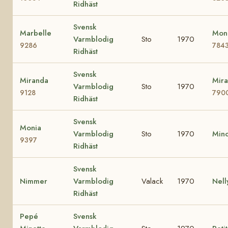
Ridhäst
Svensk
Marbelle
Mona
Varmblodig
Sto
1970
9286
784
Ridhäst
Svensk
Miranda
Mira
Varmblodig
Sto
1970
9128
790
Ridhäst
Svensk
Monia
Varmblodig
Sto
1970
Min
9397
Ridhäst
Svensk
Nimmer
Varmblodig
Valack
1970
Nel
Ridhäst
Pepé
Svensk