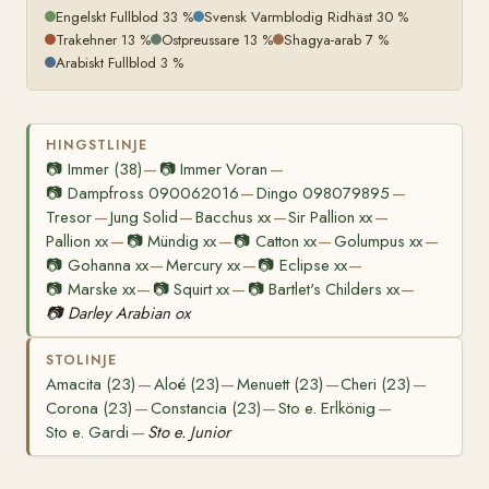
Engelskt Fullblod 33 %
Svensk Varmblodig Ridhäst 30 %
Trakehner 13 %
Ostpreussare 13 %
Shagya-arab 7 %
Arabiskt Fullblod 3 %
HINGSTLINJE
📷
Immer (38)
📷
Immer Voran
—
—
📷
Dampfross 090062016
Dingo 098079895
—
—
Tresor
Jung Solid
Bacchus xx
Sir Pallion xx
—
—
—
—
Pallion xx
📷
Mündig xx
📷
Catton xx
Golumpus xx
—
—
—
—
📷
Gohanna xx
Mercury xx
📷
Eclipse xx
—
—
—
📷
Marske xx
📷
Squirt xx
📷
Bartlet's Childers xx
—
—
—
📷
Darley Arabian ox
STOLINJE
Amacita (23)
Aloé (23)
Menuett (23)
Cheri (23)
—
—
—
—
Corona (23)
Constancia (23)
Sto e. Erlkönig
—
—
—
Sto e. Gardi
Sto e. Junior
—