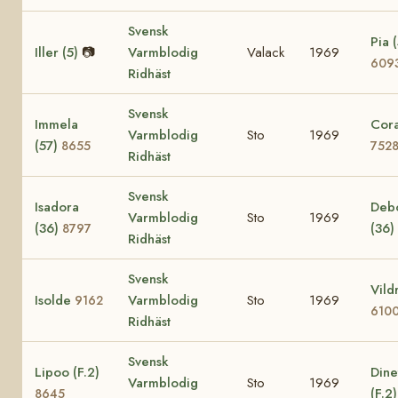
Svensk
Pia (
Iller (5)
📷
Varmblodig
Valack
1969
609
Ridhäst
Svensk
Immela
Cora
Varmblodig
Sto
1969
(57)
8655
752
Ridhäst
Svensk
Isadora
Deb
Varmblodig
Sto
1969
(36)
(36)
8797
Ridhäst
Svensk
Vild
Isolde
Varmblodig
Sto
1969
9162
610
Ridhäst
Svensk
Lipoo (F.2)
Dine
Varmblodig
Sto
1969
(F.2
8645