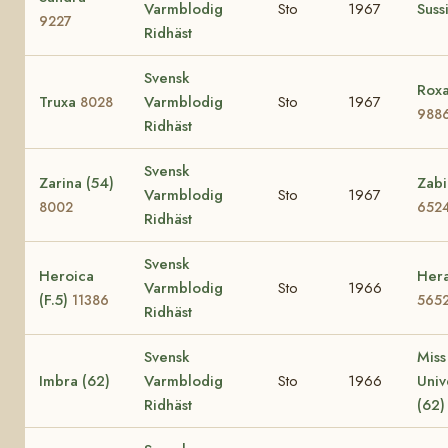
Varmblodig
Sto
1967
Suss
9227
Ridhäst
Svensk
Roxa
Truxa
Varmblodig
Sto
1967
8028
988
Ridhäst
Svensk
Zarina (54)
Zabi
Varmblodig
Sto
1967
8002
652
Ridhäst
Svensk
Heroica
Hera
Varmblodig
Sto
1966
(F.5)
11386
565
Ridhäst
Svensk
Miss
Imbra (62)
Varmblodig
Sto
1966
Uni
Ridhäst
(62