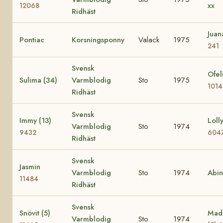
xx
12068
Ridhäst
Jua
Pontiac
Korsningsponny
Valack
1975
241
Svensk
Ofel
Sulima (34)
Varmblodig
Sto
1975
101
Ridhäst
Svensk
Immy (13)
Lolly
Varmblodig
Sto
1974
9432
604
Ridhäst
Svensk
Jasmin
Varmblodig
Sto
1974
Abi
11484
Ridhäst
Svensk
Snövit (5)
Mad
Varmblodig
Sto
1974