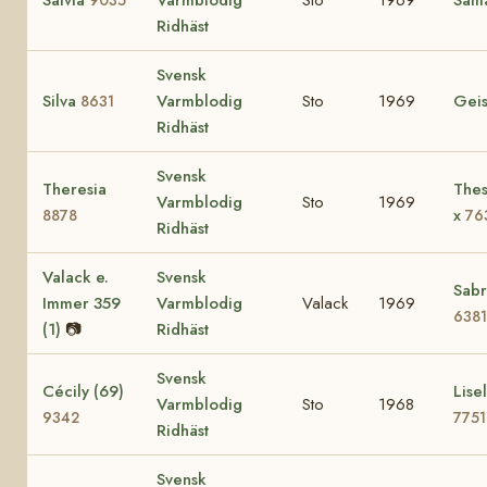
Salvia
Varmblodig
Sto
1969
Sam
9035
Ridhäst
Svensk
Silva
Varmblodig
Sto
1969
Gei
8631
Ridhäst
Svensk
Theresia
Thes
Varmblodig
Sto
1969
x
8878
76
Ridhäst
Valack e.
Svensk
Sabr
Immer 359
Varmblodig
Valack
1969
6381
(1)
📷
Ridhäst
Svensk
Cécily (69)
Lisel
Varmblodig
Sto
1968
9342
7751
Ridhäst
Svensk