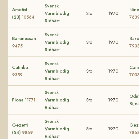
Svensk
Ametist
Nine
Varmblodig
Sto
1970
(23)
10564
763
Ridhäst
Svensk
Baronessan
Baro
Varmblodig
Sto
1970
9475
793
Ridhäst
Svensk
Catinka
Cami
Varmblodig
Sto
1970
9359
703
Ridhäst
Svensk
Odin
Fiona
Varmblodig
Sto
1970
11771
Bijo
Ridhäst
Svensk
Gezetti
Gezi
Varmblodig
Sto
1970
(54)
9869
786
Ridhäst