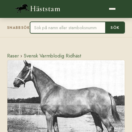
Häststam
SÖK
SNABBSÖK
Raser
›
Svensk Varmblodig Ridhäst