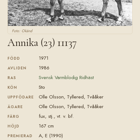
Foto: Okänd
Annika (23) 11137
1971
FÖDD
1986
AVLIDEN
Svensk Varmblodig Ridhäst
RAS
Sto
KÖN
Olle Olsson, Tyllered, Tvååker
UPPFÖDARE
Olle Olsson, Tyllered, Tvååker
ÄGARE
fux, stj., vt. v. bf.
FÄRG
167 cm
HÖJD
A, E (1990)
PREMIERAD