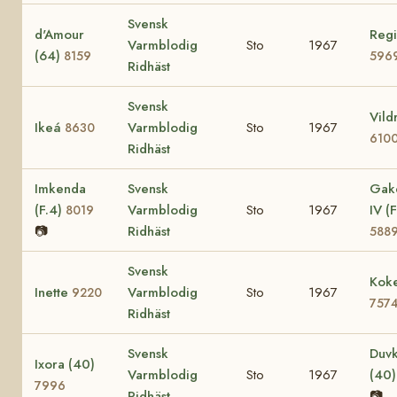
Svensk
d'Amour
Regi
Varmblodig
Sto
1967
(64)
8159
596
Ridhäst
Svensk
Vild
Ikeá
Varmblodig
Sto
1967
8630
610
Ridhäst
Imkenda
Svensk
Gak
(F.4)
Varmblodig
Sto
1967
IV (F
8019
📷
Ridhäst
588
Svensk
Koke
Inette
Varmblodig
Sto
1967
9220
757
Ridhäst
Svensk
Duvk
Ixora (40)
Varmblodig
Sto
1967
(40
7996
Ridhäst
📷