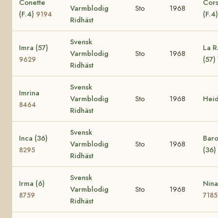
Conette
Cors
Varmblodig
Sto
1968
(F.4)
(F.4
9194
Ridhäst
Svensk
Imra (57)
La R
Varmblodig
Sto
1968
(57)
9629
Ridhäst
Svensk
Imrina
Varmblodig
Sto
1968
Hei
8464
Ridhäst
Svensk
Inca (36)
Baro
Varmblodig
Sto
1968
(36)
8295
Ridhäst
Svensk
Irma (6)
Nina
Varmblodig
Sto
1968
8759
7185
Ridhäst