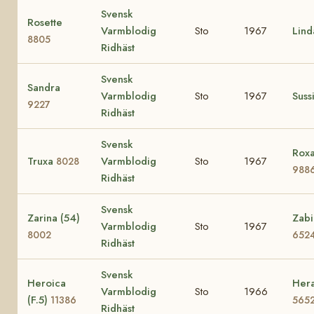
Svensk
Rosette
Varmblodig
Sto
1967
Lin
8805
Ridhäst
Svensk
Sandra
Varmblodig
Sto
1967
Suss
9227
Ridhäst
Svensk
Roxa
Truxa
Varmblodig
Sto
1967
8028
988
Ridhäst
Svensk
Zarina (54)
Zabi
Varmblodig
Sto
1967
8002
652
Ridhäst
Svensk
Heroica
Hera
Varmblodig
Sto
1966
(F.5)
11386
565
Ridhäst