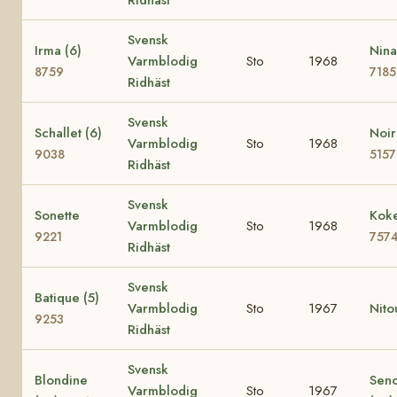
Svensk
Irma (6)
Nina
Varmblodig
Sto
1968
8759
7185
Ridhäst
Svensk
Schallet (6)
Noir
Varmblodig
Sto
1968
9038
5157
Ridhäst
Svensk
Sonette
Koke
Varmblodig
Sto
1968
9221
757
Ridhäst
Svensk
Batique (5)
Varmblodig
Sto
1967
Nito
9253
Ridhäst
Svensk
Blondine
Seno
Varmblodig
Sto
1967