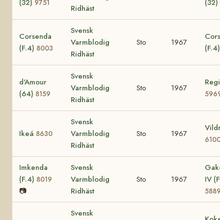
(32)
(32)
9751
Ridhäst
Svensk
Corsenda
Cors
Varmblodig
Sto
1967
(F.4)
(F.4
8003
Ridhäst
Svensk
d'Amour
Regi
Varmblodig
Sto
1967
(64)
8159
596
Ridhäst
Svensk
Vild
Ikeá
Varmblodig
Sto
1967
8630
610
Ridhäst
Imkenda
Svensk
Gak
(F.4)
Varmblodig
Sto
1967
IV (F
8019
📷
Ridhäst
588
Svensk
Koke