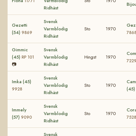
Fiona
Varmblodig
Sto
1970
11771
Bijo
Ridhäst
Svensk
Gezetti
Gezi
Varmblodig
Sto
1970
(54)
9869
786
Ridhäst
Gimmic
Svensk
Comi
(45)
Varmblodig
Hingst
1970
RP 101
722
📷
Ridhäst
Svensk
Imka (45)
Cami
Varmblodig
Sto
1970
(45
9928
Ridhäst
Svensk
Immely
Cora
Varmblodig
Sto
1970
(57)
9090
752
Ridhäst
Svensk