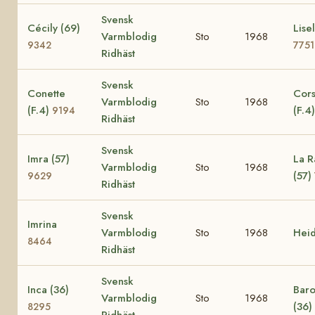
Svensk
Cécily (69)
Lisel
Varmblodig
Sto
1968
9342
7751
Ridhäst
Svensk
Conette
Cors
Varmblodig
Sto
1968
(F.4)
(F.4
9194
Ridhäst
Svensk
Imra (57)
La R
Varmblodig
Sto
1968
(57)
9629
Ridhäst
Svensk
Imrina
Varmblodig
Sto
1968
Hei
8464
Ridhäst
Svensk
Inca (36)
Baro
Varmblodig
Sto
1968
(36)
8295
Ridhäst