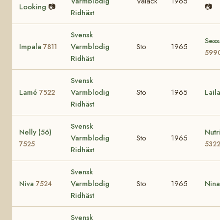
Varmblodig
Valack
1965
Looking
📷
📷
Ridhäst
Svensk
Sess
Impala
Varmblodig
Sto
1965
7811
599
Ridhäst
Svensk
Lamé
Varmblodig
Sto
1965
Lail
7522
Ridhäst
Svensk
Nelly (56)
Nutr
Varmblodig
Sto
1965
7525
532
Ridhäst
Svensk
Niva
Varmblodig
Sto
1965
Nin
7524
Ridhäst
Svensk