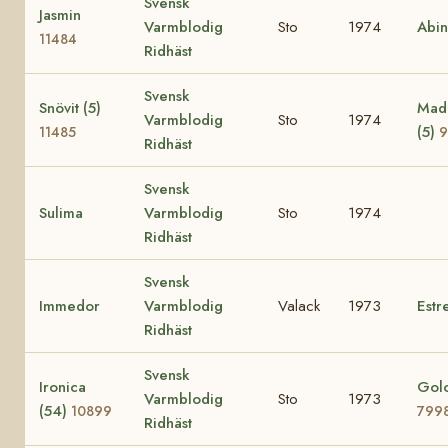
Svensk
Jasmin
Varmblodig
Sto
1974
Abi
11484
Ridhäst
Svensk
Snövit (5)
Mad
Varmblodig
Sto
1974
(5)
11485
9
Ridhäst
Svensk
Sulima
Varmblodig
Sto
1974
Ridhäst
Svensk
Immedor
Varmblodig
Valack
1973
Estre
Ridhäst
Svensk
Ironica
Golo
Varmblodig
Sto
1973
(54)
10899
799
Ridhäst