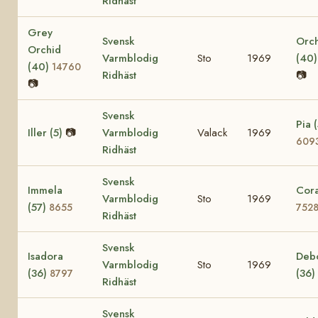
Ridhäst
Grey
Svensk
Orc
Orchid
Varmblodig
Sto
1969
(40
(40)
14760
Ridhäst
📷
📷
Svensk
Pia (
Iller (5)
📷
Varmblodig
Valack
1969
609
Ridhäst
Svensk
Immela
Cora
Varmblodig
Sto
1969
(57)
8655
752
Ridhäst
Svensk
Isadora
Deb
Varmblodig
Sto
1969
(36)
(36)
8797
Ridhäst
Svensk