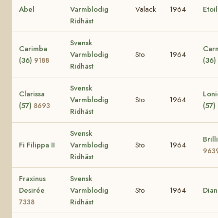
Abel
Varmblodig
Valack
1964
Etoi
Ridhäst
Svensk
Carimba
Car
Varmblodig
Sto
1964
(36)
(36)
9188
Ridhäst
Svensk
Clarissa
Loni
Varmblodig
Sto
1964
(57)
(57)
8693
Ridhäst
Svensk
Brill
Fi Filippa II
Varmblodig
Sto
1964
963
Ridhäst
Fraxinus
Svensk
Desirée
Varmblodig
Sto
1964
Dia
Ridhäst
7338