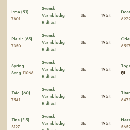
Svensk
Irma (51)
Dora
Varmblodig
Sto
1964
7801
627
Ridhäst
Svensk
Plaisir (65)
Odet
Varmblodig
Sto
1964
7350
652
Ridhäst
Svensk
Spring
Tog
Varmblodig
Sto
1964
Song
📷
11068
Ridhäst
Svensk
Taici (60)
Tita
Varmblodig
Sto
1964
7541
647
Ridhäst
Svensk
Tina (F.5)
Hera
Varmblodig
Sto
1964
8127
565