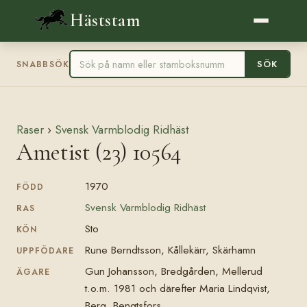
Häststam
SÖK
SNABBSÖK
Raser
›
Svensk Varmblodig Ridhäst
Ametist (23) 10564
1970
FÖDD
Svensk Varmblodig Ridhäst
RAS
Sto
KÖN
Rune Berndtsson, Kållekärr, Skärhamn
UPPFÖDARE
Gun Johansson, Bredgården, Mellerud
ÄGARE
t.o.m. 1981 och därefter Maria Lindqvist,
Berg, Bengtsfors.