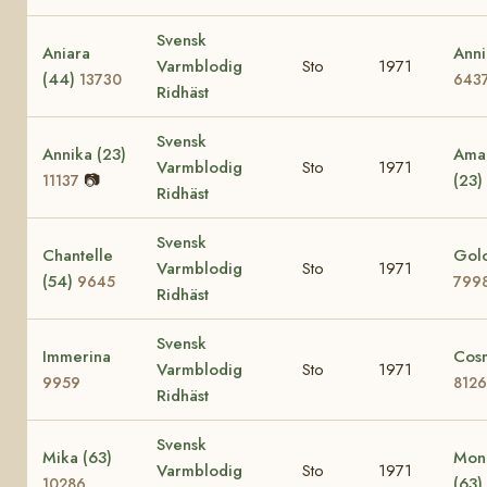
Svensk
Aniara
Anni
Varmblodig
Sto
1971
(44)
13730
643
Ridhäst
Svensk
Annika (23)
Amac
Varmblodig
Sto
1971
📷
(23)
11137
Ridhäst
Svensk
Chantelle
Golo
Varmblodig
Sto
1971
(54)
9645
799
Ridhäst
Svensk
Immerina
Cos
Varmblodig
Sto
1971
9959
8126
Ridhäst
Svensk
Mika (63)
Mon
Varmblodig
Sto
1971
(63)
10286