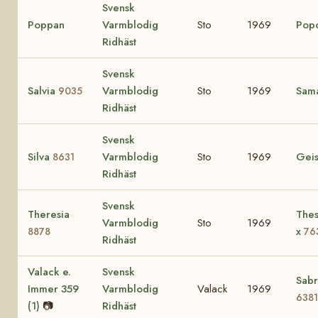
Svensk
Poppan
Varmblodig
Sto
1969
Pop
Ridhäst
Svensk
Salvia
Varmblodig
Sto
1969
Sam
9035
Ridhäst
Svensk
Silva
Varmblodig
Sto
1969
Gei
8631
Ridhäst
Svensk
Theresia
Thes
Varmblodig
Sto
1969
x
8878
76
Ridhäst
Valack e.
Svensk
Sabr
Immer 359
Varmblodig
Valack
1969
6381
(1)
📷
Ridhäst