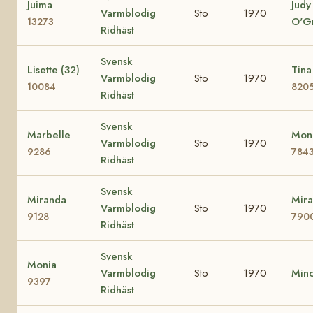
Juima
Judy
Varmblodig
Sto
1970
O'G
13273
Ridhäst
Svensk
Lisette (32)
Tina
Varmblodig
Sto
1970
10084
820
Ridhäst
Svensk
Marbelle
Mona
Varmblodig
Sto
1970
9286
784
Ridhäst
Svensk
Miranda
Mira
Varmblodig
Sto
1970
9128
790
Ridhäst
Svensk
Monia
Varmblodig
Sto
1970
Min
9397
Ridhäst