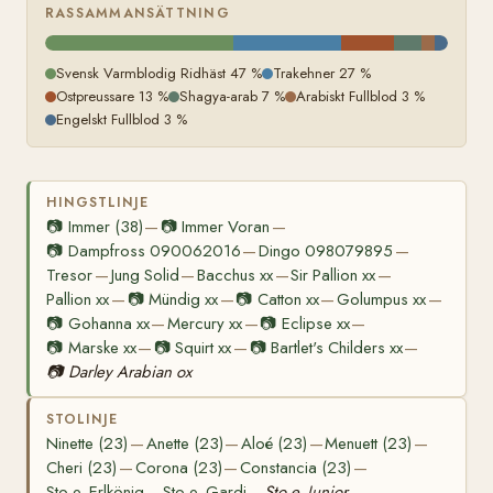
RASSAMMANSÄTTNING
Svensk Varmblodig Ridhäst 47 %
Trakehner 27 %
Ostpreussare 13 %
Shagya-arab 7 %
Arabiskt Fullblod 3 %
Engelskt Fullblod 3 %
HINGSTLINJE
📷
Immer (38)
📷
Immer Voran
—
—
📷
Dampfross 090062016
Dingo 098079895
—
—
Tresor
Jung Solid
Bacchus xx
Sir Pallion xx
—
—
—
—
Pallion xx
📷
Mündig xx
📷
Catton xx
Golumpus xx
—
—
—
—
📷
Gohanna xx
Mercury xx
📷
Eclipse xx
—
—
—
📷
Marske xx
📷
Squirt xx
📷
Bartlet's Childers xx
—
—
—
📷
Darley Arabian ox
STOLINJE
Ninette (23)
Anette (23)
Aloé (23)
Menuett (23)
—
—
—
—
Cheri (23)
Corona (23)
Constancia (23)
—
—
—
Sto e. Erlkönig
Sto e. Gardi
Sto e. Junior
—
—