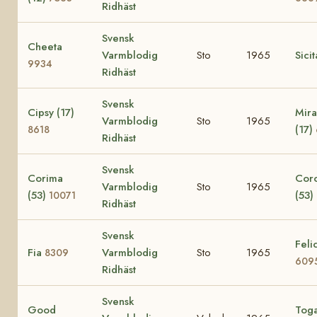
Ridhäst
Svensk
Cheeta
Varmblodig
Sto
1965
Sici
9934
Ridhäst
Svensk
Cipsy (17)
Mira
Varmblodig
Sto
1965
(17)
8618
Ridhäst
Svensk
Corima
Cor
Varmblodig
Sto
1965
(53)
(53)
10071
Ridhäst
Svensk
Felic
Fia
Varmblodig
Sto
1965
8309
609
Ridhäst
Svensk
Good
Tog