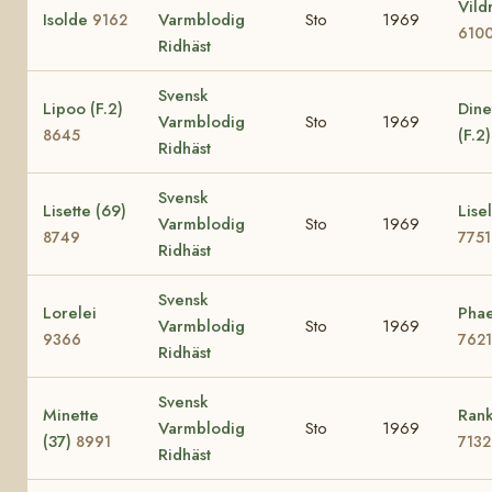
Vild
Isolde
Varmblodig
Sto
1969
9162
610
Ridhäst
Svensk
Lipoo (F.2)
Dine
Varmblodig
Sto
1969
(F.2
8645
Ridhäst
Svensk
Lisette (69)
Lisel
Varmblodig
Sto
1969
8749
7751
Ridhäst
Svensk
Lorelei
Phae
Varmblodig
Sto
1969
9366
7621
Ridhäst
Svensk
Minette
Rank
Varmblodig
Sto
1969
(37)
8991
7132
Ridhäst