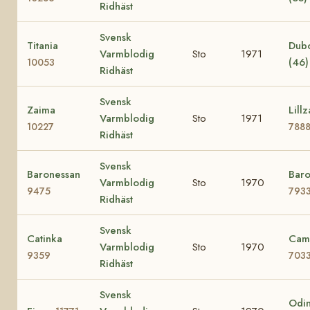
Ridhäst
Svensk
Titania
Dub
Varmblodig
Sto
1971
(46
10053
Ridhäst
Svensk
Zaima
Lillz
Varmblodig
Sto
1971
10227
788
Ridhäst
Svensk
Baronessan
Baro
Varmblodig
Sto
1970
9475
793
Ridhäst
Svensk
Catinka
Cami
Varmblodig
Sto
1970
9359
703
Ridhäst
Svensk
Odin