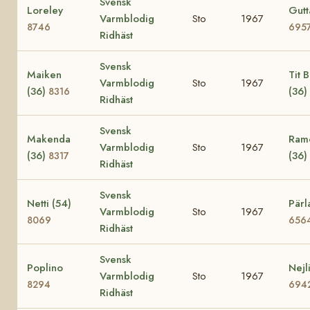
Svensk
Loreley
Gutt
Varmblodig
Sto
1967
8746
695
Ridhäst
Svensk
Maiken
Tit Bi
Varmblodig
Sto
1967
(36)
(36)
8316
Ridhäst
Svensk
Makenda
Ramo
Varmblodig
Sto
1967
(36)
(36)
8317
Ridhäst
Svensk
Netti (54)
Pärl
Varmblodig
Sto
1967
8069
656
Ridhäst
Svensk
Poplino
Nejl
Varmblodig
Sto
1967
8294
694
Ridhäst