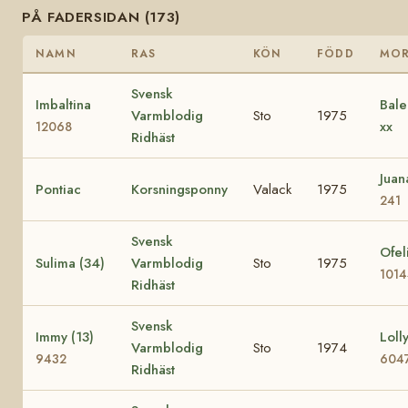
PÅ FADERSIDAN (173)
NAMN
RAS
KÖN
FÖDD
MO
Svensk
Imbaltina
Bale
Varmblodig
Sto
1975
xx
12068
Ridhäst
Jua
Pontiac
Korsningsponny
Valack
1975
241
Svensk
Ofel
Sulima (34)
Varmblodig
Sto
1975
101
Ridhäst
Svensk
Immy (13)
Lolly
Varmblodig
Sto
1974
9432
604
Ridhäst