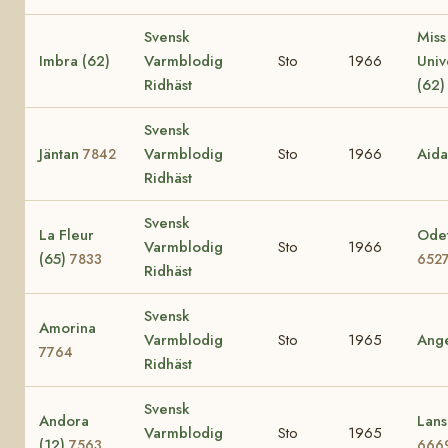
Svensk
Miss
Imbra (62)
Varmblodig
Sto
1966
Uni
Ridhäst
(62
Svensk
Jäntan
Varmblodig
Sto
1966
Aid
7842
Ridhäst
Svensk
La Fleur
Odet
Varmblodig
Sto
1966
(65)
7833
652
Ridhäst
Svensk
Amorina
Varmblodig
Sto
1965
Ang
7764
Ridhäst
Svensk
Andora
Lans
Varmblodig
Sto
1965
(12)
7563
666