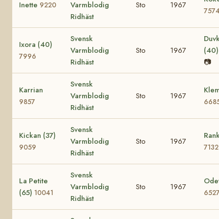
Inette
Varmblodig
Sto
1967
9220
757
Ridhäst
Svensk
Duvk
Ixora (40)
Varmblodig
Sto
1967
(40
7996
Ridhäst
📷
Svensk
Karrian
Klem
Varmblodig
Sto
1967
9857
668
Ridhäst
Svensk
Kickan (37)
Rank
Varmblodig
Sto
1967
9059
7132
Ridhäst
Svensk
La Petite
Odet
Varmblodig
Sto
1967
(65)
10041
652
Ridhäst