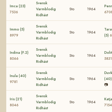
Svensk
Imca (23)
Penn
Varmblodig
Sto
1964
7536
670
Ridhäst
Svensk
Immo (5)
Tara
Varmblodig
Sto
1964
(5)
8979
6
Ridhäst
Svensk
Indina (F.2)
Dolit
Varmblodig
Sto
1964
8066
5831
Ridhäst
Svensk
Duvk
Inula (40)
Varmblodig
Sto
1964
(40
9781
Ridhäst
📷
Svensk
Iris (21)
Katj
Varmblodig
Sto
1964
8046
7154
Ridhäst