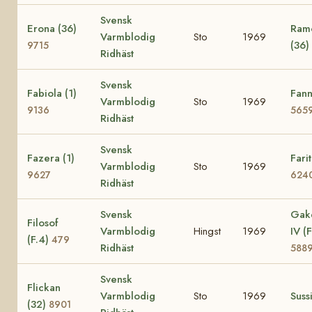
Svensk
Erona (36)
Ramo
Varmblodig
Sto
1969
(36)
9715
Ridhäst
Svensk
Fabiola (1)
Fann
Varmblodig
Sto
1969
9136
565
Ridhäst
Svensk
Fazera (1)
Farit
Varmblodig
Sto
1969
9627
624
Ridhäst
Svensk
Gak
Filosof
Varmblodig
Hingst
1969
IV (F
(F.4)
479
Ridhäst
588
Svensk
Flickan
Varmblodig
Sto
1969
Suss
(32)
8901