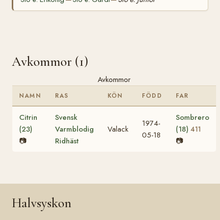
Avkommor (1)
Avkommor
NAMN
RAS
KÖN
FÖDD
FAR
Citrin
Svensk
Sombrero
1974-
(23)
Varmblodig
Valack
(18)
411
05-18
📷
Ridhäst
📷
Halvsyskon