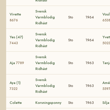
Ridhäst
Svensk
Vivette
Voul
Varmblodig
Sto
1964
8676
653
Ridhäst
Svensk
Yes (47)
Yvet
Varmblodig
Sto
1964
7443
502
Ridhäst
Svensk
Aja
Varmblodig
Sto
1963
Tan
7789
Ridhäst
Svensk
Aya (1)
Amé 
Varmblodig
Sto
1963
7322
559
Ridhäst
Colette
Korsningsponny
Sto
1963
Silja