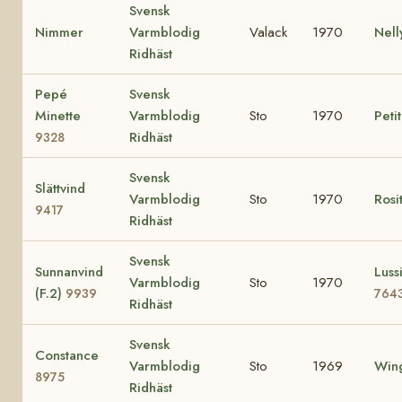
Svensk
Nimmer
Varmblodig
Valack
1970
Nel
Ridhäst
Pepé
Svensk
Minette
Varmblodig
Sto
1970
Peti
Ridhäst
9328
Svensk
Slättvind
Varmblodig
Sto
1970
Rosi
9417
Ridhäst
Svensk
Sunnanvind
Lussi
Varmblodig
Sto
1970
(F.2)
9939
764
Ridhäst
Svensk
Constance
Varmblodig
Sto
1969
Wing
8975
Ridhäst