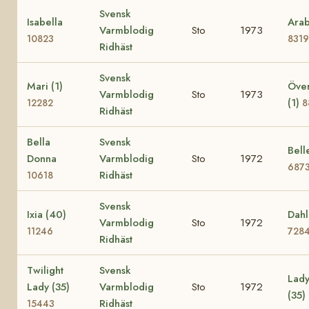
Svensk
Isabella
Arab
Varmblodig
Sto
1973
10823
8319
Ridhäst
Svensk
Mari (1)
Över
Varmblodig
Sto
1973
(1)
12282
8
Ridhäst
Bella
Svensk
Bell
Donna
Varmblodig
Sto
1972
687
Ridhäst
10618
Svensk
Ixia (40)
Dahl
Varmblodig
Sto
1972
11246
728
Ridhäst
Twilight
Svensk
Lady
Lady (35)
Varmblodig
Sto
1972
(35)
Ridhäst
15443