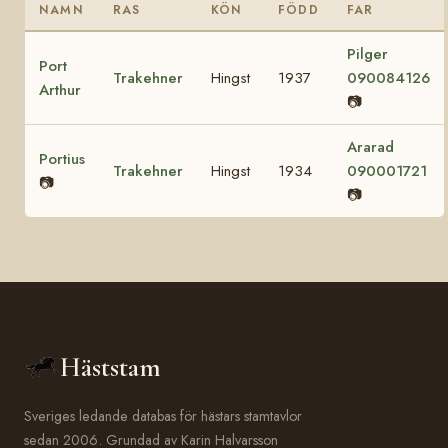
NAMN
RAS
KÖN
FÖDD
FAR
Pilger
Port
Trakehner
Hingst
1937
090084126
Arthur
📷
Ararad
Portius
Trakehner
Hingst
1934
090001721
📷
📷
Häststam
Sveriges ledande databas för hästars stamtavlor
sedan 2006. Grundad av Karin Halvarsson