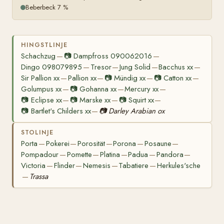
Beberbeck 7 %
HINGSTLINJE
Schachzug
📷
Dampfross 090062016
—
—
Dingo 098079895
Tresor
Jung Solid
Bacchus xx
—
—
—
—
Sir Pallion xx
Pallion xx
📷
Mündig xx
📷
Catton xx
—
—
—
—
Golumpus xx
📷
Gohanna xx
Mercury xx
—
—
—
📷
Eclipse xx
📷
Marske xx
📷
Squirt xx
—
—
—
📷
Bartlet's Childers xx
📷
Darley Arabian ox
—
STOLINJE
Porta
Pokerei
Porosität
Porona
Posaune
—
—
—
—
—
Pompadour
Pomette
Platina
Padua
Pandora
—
—
—
—
—
Victoria
Flinder
Nemesis
Tabatiere
Herkules'sche
—
—
—
—
Trassa
—