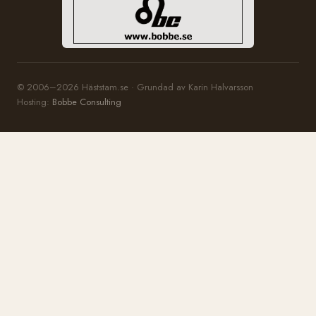
© 2006–2026 Häststam.se · Grundad av Karin Halvarsson
Hosting:
Bobbe Consulting