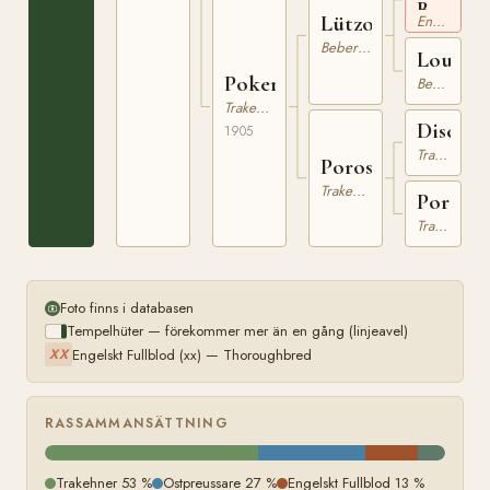
Butard
Lützow
Engelskt Fullblod
xx
Beberbeck
Louisa
Pokerei
Beberbeck
Trakehner
Discant
1905
Trakehner
Porosität
Trakehner
Porona
Trakehner
Foto finns i databasen
Tempelhüter — förekommer mer än en gång (linjeavel)
Engelskt Fullblod (xx) — Thoroughbred
XX
RASSAMMANSÄTTNING
Trakehner 53 %
Ostpreussare 27 %
Engelskt Fullblod 13 %