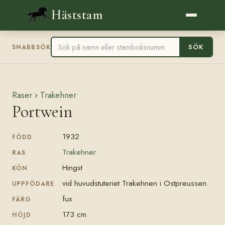
Häststam
SÖK
SNABBSÖK
Raser
›
Trakehner
Portwein
1932
FÖDD
Trakehner
RAS
Hingst
KÖN
vid huvudstuteriet Trakehnen i Ostpreussen.
UPPFÖDARE
fux
FÄRG
173 cm
HÖJD