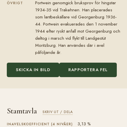
Portwein genomgick bruksprov för hingstar
ÖVRIGT
1934-35 vid Trakehnen. Han placerades
som lantbeskällare vid Georgenburg 1936-
44. Portwein evakuerades den 1 november
1944 efter ryskt anfall mot Georgenburg och
deltog i marsch vid flykt till Landgestüt
Moritzburg. Han användes där i avel
påföljande år.
SKICKA IN BILD
RAPPORTERA FEL
Stamtavla
SKRIV UT / DELA
3,13 %
INAVELSKOEFFICIENT (4 NIVÅER)