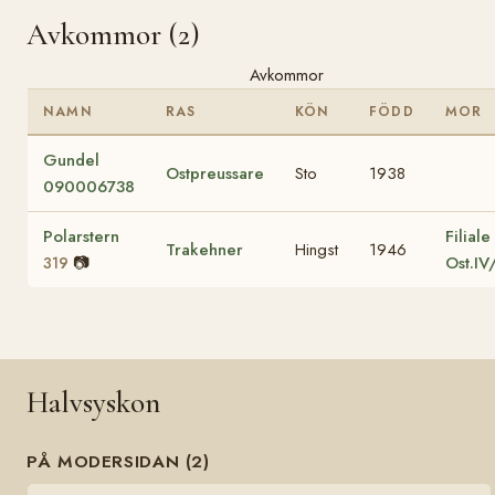
Avkommor (2)
Avkommor
NAMN
RAS
KÖN
FÖDD
MOR
Gundel
Ostpreussare
Sto
1938
090006738
Polarstern
Filiale
Trakehner
Hingst
1946
📷
Ost.I
319
Halvsyskon
PÅ MODERSIDAN (2)