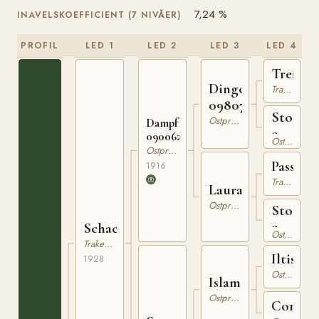
7,24 %
INAVELSKOEFFICIENT (7 NIVÅER)
PROFIL
LED 1
LED 2
LED 3
LED 4
Tresor
Dingo
Trakehner
098079895
Sto
Ostpreussare
Dampfross
e.
090062016
Ostpreussare
Discant
Ostpreussare
Passvan
1916
Trakehner
Laura
Ostpreussare
Sto
e.
Schachzug
Ostpreussare
Petrico
Trakehner
Iltis
1928
Ostpreussare
Islam
Ostpreussare
Concre