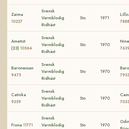
Svensk
Zaima
Lillz
Varmblodig
Sto
1971
10227
788
Ridhäst
Svensk
Ametist
Nine
Varmblodig
Sto
1970
(23)
10564
763
Ridhäst
Svensk
Baronessan
Baro
Varmblodig
Sto
1970
9475
793
Ridhäst
Svensk
Catinka
Cami
Varmblodig
Sto
1970
9359
703
Ridhäst
Svensk
Odin
Fiona
Varmblodig
Sto
1970
11771
Bijo