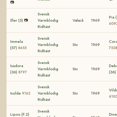
📷
Svensk
Pia (
Iller (5)
📷
Varmblodig
Valack
1969
609
Ridhäst
Svensk
Immela
Cora
Varmblodig
Sto
1969
(57)
8655
752
Ridhäst
Svensk
Isadora
Deb
Varmblodig
Sto
1969
(36)
(36)
8797
Ridhäst
Svensk
Vild
Isolde
Varmblodig
Sto
1969
9162
610
Ridhäst
Svensk
Lipoo (F.2)
Dine