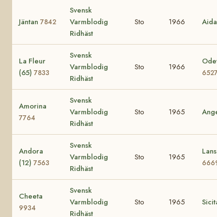
Svensk
Jäntan
Varmblodig
Sto
1966
Aid
7842
Ridhäst
Svensk
La Fleur
Odet
Varmblodig
Sto
1966
(65)
7833
652
Ridhäst
Svensk
Amorina
Varmblodig
Sto
1965
Ang
7764
Ridhäst
Svensk
Andora
Lans
Varmblodig
Sto
1965
(12)
7563
666
Ridhäst
Svensk
Cheeta
Varmblodig
Sto
1965
Sici
9934
Ridhäst