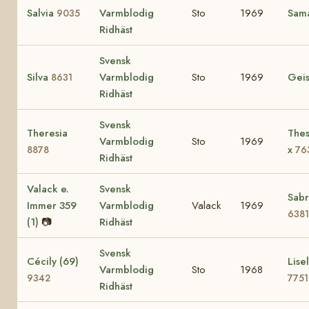
Salvia
Varmblodig
Sto
1969
Sam
9035
Ridhäst
Svensk
Silva
Varmblodig
Sto
1969
Gei
8631
Ridhäst
Svensk
Theresia
Thes
Varmblodig
Sto
1969
x
8878
76
Ridhäst
Valack e.
Svensk
Sabr
Immer 359
Varmblodig
Valack
1969
6381
(1)
📷
Ridhäst
Svensk
Cécily (69)
Lisel
Varmblodig
Sto
1968
9342
7751
Ridhäst