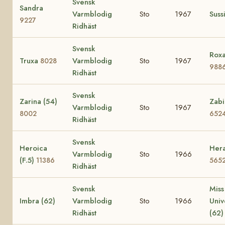
Svensk
Sandra
Varmblodig
Sto
1967
Suss
9227
Ridhäst
Svensk
Roxa
Truxa
Varmblodig
Sto
1967
8028
988
Ridhäst
Svensk
Zarina (54)
Zabi
Varmblodig
Sto
1967
8002
652
Ridhäst
Svensk
Heroica
Hera
Varmblodig
Sto
1966
(F.5)
11386
565
Ridhäst
Svensk
Miss
Imbra (62)
Varmblodig
Sto
1966
Uni
Ridhäst
(62