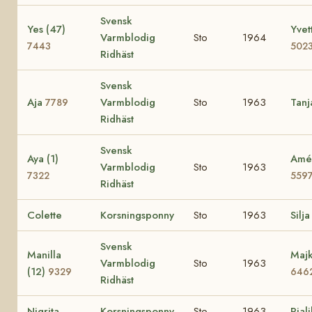
Svensk
Yes (47)
Yvet
Varmblodig
Sto
1964
7443
502
Ridhäst
Svensk
Aja
Varmblodig
Sto
1963
Tan
7789
Ridhäst
Svensk
Aya (1)
Amé 
Varmblodig
Sto
1963
7322
559
Ridhäst
Colette
Korsningsponny
Sto
1963
Silja
Svensk
Manilla
Majk
Varmblodig
Sto
1963
(12)
9329
646
Ridhäst
Nigrita
Korsningsponny
Sto
1963
Piali