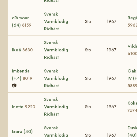
Ridhäst
Svensk
d'Amour
Regi
Varmblodig
Sto
1967
(64)
8159
596
Ridhäst
Svensk
Vild
Ikeá
Varmblodig
Sto
1967
8630
610
Ridhäst
Imkenda
Svensk
Gak
(F.4)
Varmblodig
Sto
1967
IV (F
8019
📷
Ridhäst
588
Svensk
Koke
Inette
Varmblodig
Sto
1967
9220
757
Ridhäst
Svensk
Duvk
Ixora (40)
Varmblodig
Sto
1967
(40