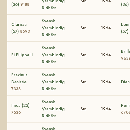
Varmblodig
Sto
1964
(36)
(36)
9188
Ridhäst
Svensk
Clarissa
Loni
Varmblodig
Sto
1964
(57)
(57)
8693
Ridhäst
Svensk
Brill
Fi Filippa II
Varmblodig
Sto
1964
963
Ridhäst
Fraxinus
Svensk
Desirée
Varmblodig
Sto
1964
Dia
Ridhäst
7338
Svensk
Imca (23)
Penn
Varmblodig
Sto
1964
7536
670
Ridhäst
Svensk