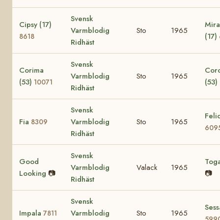
Svensk
Cipsy (17)
Mira
Varmblodig
Sto
1965
(17)
8618
Ridhäst
Svensk
Corima
Cor
Varmblodig
Sto
1965
(53)
(53)
10071
Ridhäst
Svensk
Felic
Fia
Varmblodig
Sto
1965
8309
609
Ridhäst
Svensk
Good
Tog
Varmblodig
Valack
1965
Looking
📷
📷
Ridhäst
Svensk
Sess
Impala
Varmblodig
Sto
1965
7811
599