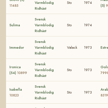
Varmblodig
Sto
1974
(5)
11485
9
Ridhäst
Svensk
Sulima
Varmblodig
Sto
1974
Ridhäst
Svensk
Immedor
Varmblodig
Valack
1973
Estre
Ridhäst
Svensk
Ironica
Golo
Varmblodig
Sto
1973
(54)
10899
799
Ridhäst
Svensk
Isabella
Arab
Varmblodig
Sto
1973
10823
8319
Ridhäst