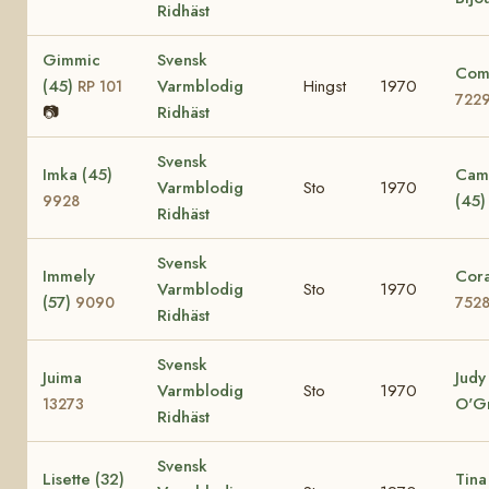
Ridhäst
Gimmic
Svensk
Comi
(45)
Varmblodig
Hingst
1970
RP 101
722
📷
Ridhäst
Svensk
Imka (45)
Cami
Varmblodig
Sto
1970
(45
9928
Ridhäst
Svensk
Immely
Cora
Varmblodig
Sto
1970
(57)
9090
752
Ridhäst
Svensk
Juima
Judy
Varmblodig
Sto
1970
O'G
13273
Ridhäst
Svensk
Lisette (32)
Tina