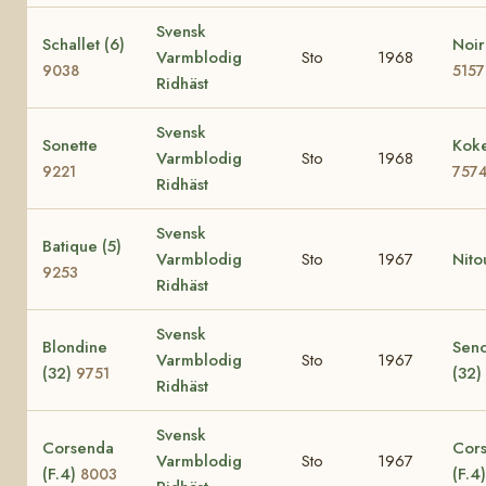
Svensk
Schallet (6)
Noir
Varmblodig
Sto
1968
9038
5157
Ridhäst
Svensk
Sonette
Koke
Varmblodig
Sto
1968
9221
757
Ridhäst
Svensk
Batique (5)
Varmblodig
Sto
1967
Nito
9253
Ridhäst
Svensk
Blondine
Seno
Varmblodig
Sto
1967
(32)
(32)
9751
Ridhäst
Svensk
Corsenda
Cors
Varmblodig
Sto
1967
(F.4)
(F.4
8003