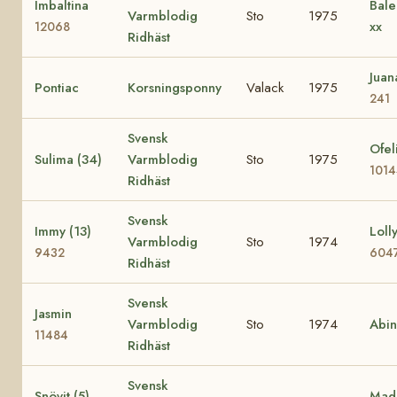
Imbaltina
Bale
Varmblodig
Sto
1975
xx
12068
Ridhäst
Jua
Pontiac
Korsningsponny
Valack
1975
241
Svensk
Ofel
Sulima (34)
Varmblodig
Sto
1975
101
Ridhäst
Svensk
Immy (13)
Lolly
Varmblodig
Sto
1974
9432
604
Ridhäst
Svensk
Jasmin
Varmblodig
Sto
1974
Abi
11484
Ridhäst
Svensk
Snövit (5)
Mad