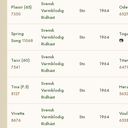
Svensk
Plaisir (65)
Odet
Varmblodig
Sto
1964
7350
652
Ridhäst
Svensk
Spring
Tog
Varmblodig
Sto
1964
Song
📷
11068
Ridhäst
Svensk
Taici (60)
Tita
Varmblodig
Sto
1964
7541
647
Ridhäst
Svensk
Tina (F.5)
Hera
Varmblodig
Sto
1964
8127
565
Ridhäst
Svensk
Vivette
Voul
Varmblodig
Sto
1964
8676
653
Ridhäst