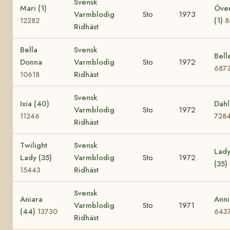
Svensk
Mari (1)
Över
Varmblodig
Sto
1973
(1)
12282
8
Ridhäst
Bella
Svensk
Bell
Donna
Varmblodig
Sto
1972
687
Ridhäst
10618
Svensk
Ixia (40)
Dahl
Varmblodig
Sto
1972
11246
728
Ridhäst
Twilight
Svensk
Lady
Lady (35)
Varmblodig
Sto
1972
(35)
Ridhäst
15443
Svensk
Aniara
Anni
Varmblodig
Sto
1971
(44)
13730
643
Ridhäst