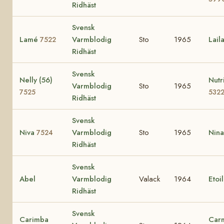
Ridhäst
Svensk
Lamé
Varmblodig
Sto
1965
Lail
7522
Ridhäst
Svensk
Nelly (56)
Nutr
Varmblodig
Sto
1965
7525
532
Ridhäst
Svensk
Niva
Varmblodig
Sto
1965
Nin
7524
Ridhäst
Svensk
Abel
Varmblodig
Valack
1964
Etoi
Ridhäst
Svensk
Carimba
Car