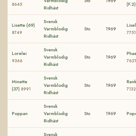
Varmblodig
Sto
1969
(F.2
8645
Ridhäst
Svensk
Lisette (69)
Lisel
Varmblodig
Sto
1969
8749
7751
Ridhäst
Svensk
Lorelei
Phae
Varmblodig
Sto
1969
9366
7621
Ridhäst
Svensk
Minette
Rank
Varmblodig
Sto
1969
(37)
8991
7132
Ridhäst
Svensk
Poppan
Varmblodig
Sto
1969
Pop
Ridhäst
Svensk