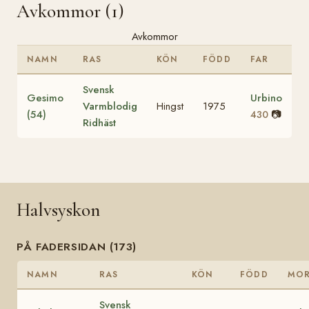
Avkommor (1)
Avkommor
NAMN
RAS
KÖN
FÖDD
FAR
Svensk
Gesimo
Urbino
Varmblodig
Hingst
1975
(54)
📷
430
Ridhäst
Halvsyskon
PÅ FADERSIDAN (173)
NAMN
RAS
KÖN
FÖDD
MO
Svensk