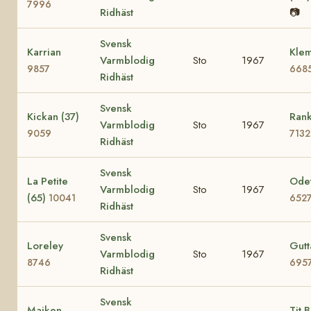
7996
Ridhäst
📷
Svensk
Karrian
Klem
Varmblodig
Sto
1967
9857
668
Ridhäst
Svensk
Kickan (37)
Rank
Varmblodig
Sto
1967
9059
7132
Ridhäst
Svensk
La Petite
Odet
Varmblodig
Sto
1967
(65)
10041
652
Ridhäst
Svensk
Loreley
Gutt
Varmblodig
Sto
1967
8746
695
Ridhäst
Svensk
Maiken
Tit Bi