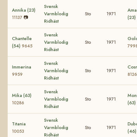
Svensk
Annika (23)
Amac
Varmblodig
Sto
1971
📷
(23)
11137
Ridhäst
Svensk
Chantelle
Golo
Varmblodig
Sto
1971
(54)
9645
799
Ridhäst
Svensk
Immerina
Cos
Varmblodig
Sto
1971
9959
8126
Ridhäst
Svensk
Mika (63)
Mon
Varmblodig
Sto
1971
(63)
10286
Ridhäst
Svensk
Titania
Dub
Varmblodig
Sto
1971
(46
10053
Ridhäst