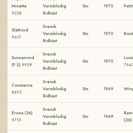
Minette
Varmblodig
Sto
1970
Peti
Ridhäst
9328
Svensk
Slättvind
Varmblodig
Sto
1970
Rosi
9417
Ridhäst
Svensk
Sunnanvind
Lussi
Varmblodig
Sto
1970
(F.2)
9939
764
Ridhäst
Svensk
Constance
Varmblodig
Sto
1969
Wing
8975
Ridhäst
Svensk
Erona (36)
Ramo
Varmblodig
Sto
1969
(36)
9715
Ridhäst