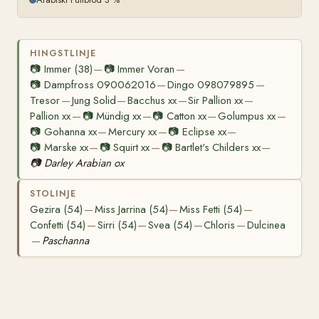
HINGSTLINJE
📷
Immer (38)
📷
Immer Voran
—
—
📷
Dampfross 090062016
Dingo 098079895
—
—
Tresor
Jung Solid
Bacchus xx
Sir Pallion xx
—
—
—
—
Pallion xx
📷
Mündig xx
📷
Catton xx
Golumpus xx
—
—
—
—
📷
Gohanna xx
Mercury xx
📷
Eclipse xx
—
—
—
📷
Marske xx
📷
Squirt xx
📷
Bartlet's Childers xx
—
—
—
📷
Darley Arabian ox
STOLINJE
Gezira (54)
Miss Jarrina (54)
Miss Fetti (54)
—
—
—
Confetti (54)
Sirri (54)
Svea (54)
Chloris
Dulcinea
—
—
—
—
Paschanna
—