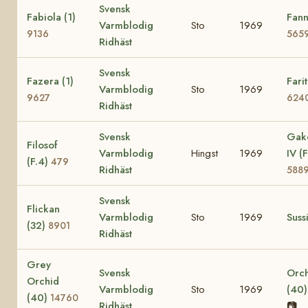
Svensk
Fabiola (1)
Fann
Varmblodig
Sto
1969
9136
565
Ridhäst
Svensk
Fazera (1)
Farit
Varmblodig
Sto
1969
9627
624
Ridhäst
Svensk
Gak
Filosof
Varmblodig
Hingst
1969
IV (F
(F.4)
479
Ridhäst
588
Svensk
Flickan
Varmblodig
Sto
1969
Suss
(32)
8901
Ridhäst
Grey
Svensk
Orc
Orchid
Varmblodig
Sto
1969
(40
(40)
14760
Ridhäst
📷