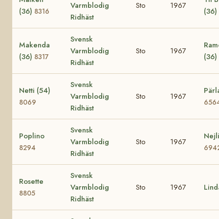
Varmblodig
Sto
1967
(36)
(36)
8316
Ridhäst
Svensk
Makenda
Ramo
Varmblodig
Sto
1967
(36)
(36)
8317
Ridhäst
Svensk
Netti (54)
Pärl
Varmblodig
Sto
1967
8069
656
Ridhäst
Svensk
Poplino
Nejl
Varmblodig
Sto
1967
8294
694
Ridhäst
Svensk
Rosette
Varmblodig
Sto
1967
Lin
8805
Ridhäst