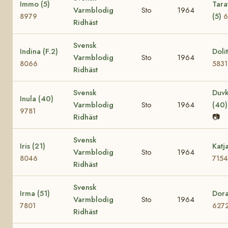
Immo (5)
Tara
Varmblodig
Sto
1964
(5)
8979
6
Ridhäst
Svensk
Indina (F.2)
Dolit
Varmblodig
Sto
1964
8066
5831
Ridhäst
Svensk
Duvk
Inula (40)
Varmblodig
Sto
1964
(40
9781
Ridhäst
📷
Svensk
Iris (21)
Katj
Varmblodig
Sto
1964
8046
7154
Ridhäst
Svensk
Irma (51)
Dora
Varmblodig
Sto
1964
7801
627
Ridhäst