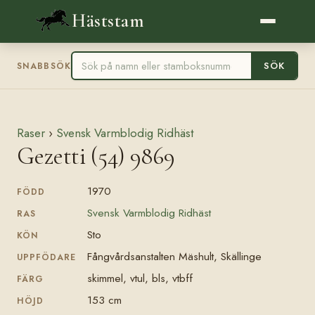
Häststam
SÖK
SNABBSÖK
Raser
›
Svensk Varmblodig Ridhäst
Gezetti (54) 9869
1970
FÖDD
Svensk Varmblodig Ridhäst
RAS
Sto
KÖN
Fångvårdsanstalten Mäshult, Skällinge
UPPFÖDARE
skimmel, vtul, bls, vtbff
FÄRG
153 cm
HÖJD