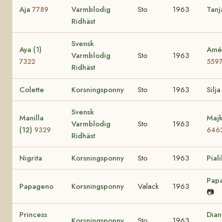
Aja
Varmblodig
Sto
1963
Tan
7789
Ridhäst
Svensk
Aya (1)
Amé 
Varmblodig
Sto
1963
7322
559
Ridhäst
Colette
Korsningsponny
Sto
1963
Silja
Svensk
Manilla
Majk
Varmblodig
Sto
1963
(12)
9329
646
Ridhäst
Nigrita
Korsningsponny
Sto
1963
Piali
Pap
Papageno
Korsningsponny
Valack
1963
📷
Princess
Dian
Korsningsponny
Sto
1963