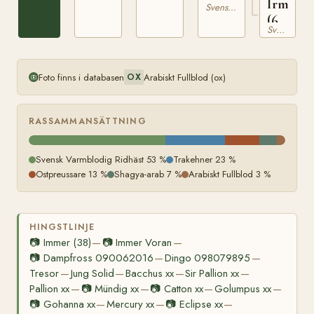
Irma
2972
Svensk Varmblodig Ridhäst
(6)
Svensk Varmblodig Ridhäst
RÄSK
1589
Foto finns i databasen
Arabiskt Fullblod (ox)
OX
RASSAMMANSÄTTNING
Svensk Varmblodig Ridhäst 53 %
Trakehner 23 %
Ostpreussare 13 %
Shagya-arab 7 %
Arabiskt Fullblod 3 %
HINGSTLINJE
📷
Immer (38)
📷
Immer Voran
—
—
📷
Dampfross 090062016
Dingo 098079895
—
—
Tresor
Jung Solid
Bacchus xx
Sir Pallion xx
—
—
—
—
Pallion xx
📷
Mündig xx
📷
Catton xx
Golumpus xx
—
—
—
—
📷
Gohanna xx
Mercury xx
📷
Eclipse xx
—
—
—