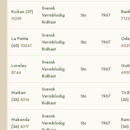
Svensk
Kickan (37)
Rank
Varmblodig
Sto
1967
9059
7132
Ridhäst
Svensk
La Petite
Odet
Varmblodig
Sto
1967
(65)
10041
652
Ridhäst
Svensk
Loreley
Gutt
Varmblodig
Sto
1967
8746
695
Ridhäst
Svensk
Maiken
Tit Bi
Varmblodig
Sto
1967
(36)
(36)
8316
Ridhäst
Svensk
Makenda
Ramo
Varmblodig
Sto
1967
(36)
(36)
8317
Ridhäst