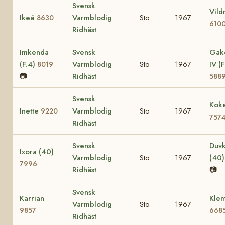
Svensk
Vild
Ikeá
Varmblodig
Sto
1967
8630
610
Ridhäst
Imkenda
Svensk
Gak
(F.4)
Varmblodig
Sto
1967
IV (F
8019
📷
Ridhäst
588
Svensk
Koke
Inette
Varmblodig
Sto
1967
9220
757
Ridhäst
Svensk
Duvk
Ixora (40)
Varmblodig
Sto
1967
(40
7996
Ridhäst
📷
Svensk
Karrian
Klem
Varmblodig
Sto
1967
9857
668
Ridhäst