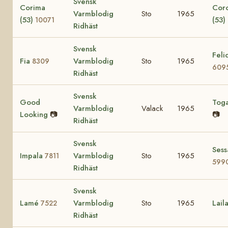
Svensk
Corima
Cor
Varmblodig
Sto
1965
(53)
(53)
10071
Ridhäst
Svensk
Felic
Fia
Varmblodig
Sto
1965
8309
609
Ridhäst
Svensk
Good
Tog
Varmblodig
Valack
1965
Looking
📷
📷
Ridhäst
Svensk
Sess
Impala
Varmblodig
Sto
1965
7811
599
Ridhäst
Svensk
Lamé
Varmblodig
Sto
1965
Lail
7522
Ridhäst