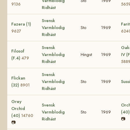
Varmblodig
Sto
1969
9136
565
Ridhäst
Svensk
Fazera (1)
Farit
Varmblodig
Sto
1969
9627
624
Ridhäst
Svensk
Gak
Filosof
Varmblodig
Hingst
1969
IV (F
(F.4)
479
Ridhäst
588
Svensk
Flickan
Varmblodig
Sto
1969
Suss
(32)
8901
Ridhäst
Grey
Svensk
Orc
Orchid
Varmblodig
Sto
1969
(40
(40)
14760
Ridhäst
📷
📷