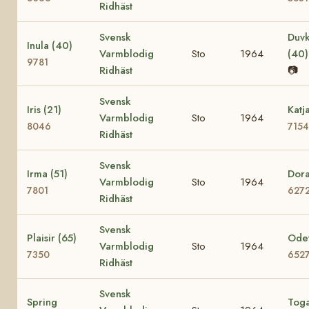
Ridhäst
Svensk
Duvk
Inula (40)
Varmblodig
Sto
1964
(40
9781
Ridhäst
📷
Svensk
Iris (21)
Katj
Varmblodig
Sto
1964
8046
7154
Ridhäst
Svensk
Irma (51)
Dora
Varmblodig
Sto
1964
7801
627
Ridhäst
Svensk
Plaisir (65)
Odet
Varmblodig
Sto
1964
7350
652
Ridhäst
Svensk
Spring
Tog