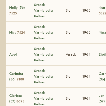
Svensk
Nelly (56)
Nutr
Varmblodig
Sto
1965
7525
532
Ridhäst
Svensk
Niva
Varmblodig
Sto
1965
Nin
7524
Ridhäst
Svensk
Abel
Varmblodig
Valack
1964
Etoi
Ridhäst
Svensk
Carimba
Car
Varmblodig
Sto
1964
(36)
(36)
9188
Ridhäst
Svensk
Clarissa
Loni
Varmblodig
Sto
1964
(57)
(57)
8693
Ridhäst