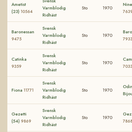
Svensk
Ametist
Nine
Varmblodig
Sto
1970
(23)
10564
763
Ridhäst
Svensk
Baronessan
Baro
Varmblodig
Sto
1970
9475
793
Ridhäst
Svensk
Catinka
Cami
Varmblodig
Sto
1970
9359
703
Ridhäst
Svensk
Odin
Fiona
Varmblodig
Sto
1970
11771
Bijo
Ridhäst
Svensk
Gezetti
Gezi
Varmblodig
Sto
1970
(54)
9869
786
Ridhäst