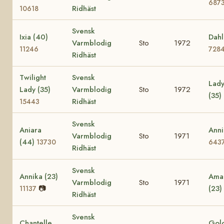
687
Ridhäst
10618
Svensk
Ixia (40)
Dahl
Varmblodig
Sto
1972
11246
728
Ridhäst
Twilight
Svensk
Lady
Lady (35)
Varmblodig
Sto
1972
(35)
Ridhäst
15443
Svensk
Aniara
Anni
Varmblodig
Sto
1971
(44)
13730
643
Ridhäst
Svensk
Annika (23)
Amac
Varmblodig
Sto
1971
📷
(23)
11137
Ridhäst
Svensk
Chantelle
Golo