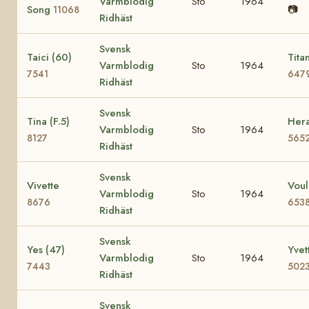
Varmblodig
Sto
1964
Song
📷
11068
Ridhäst
Svensk
Taici (60)
Tita
Varmblodig
Sto
1964
7541
647
Ridhäst
Svensk
Tina (F.5)
Hera
Varmblodig
Sto
1964
8127
565
Ridhäst
Svensk
Vivette
Voul
Varmblodig
Sto
1964
8676
653
Ridhäst
Svensk
Yes (47)
Yvet
Varmblodig
Sto
1964
7443
502
Ridhäst
Svensk