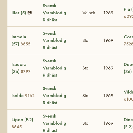
Svensk
Pia (
Iller (5)
📷
Varmblodig
Valack
1969
609
Ridhäst
Svensk
Immela
Cora
Varmblodig
Sto
1969
(57)
8655
752
Ridhäst
Svensk
Isadora
Deb
Varmblodig
Sto
1969
(36)
(36)
8797
Ridhäst
Svensk
Vild
Isolde
Varmblodig
Sto
1969
9162
610
Ridhäst
Svensk
Lipoo (F.2)
Dine
Varmblodig
Sto
1969
(F.2
8645
Ridhäst