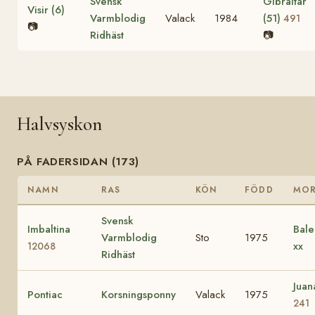
Svensk
Gibraltar
Visir (6)
Varmblodig
Valack
1984
(51)
491
📷
Ridhäst
📷
Halvsyskon
PÅ FADERSIDAN (173)
NAMN
RAS
KÖN
FÖDD
MO
Svensk
Imbaltina
Bale
Varmblodig
Sto
1975
xx
12068
Ridhäst
Jua
Pontiac
Korsningsponny
Valack
1975
241