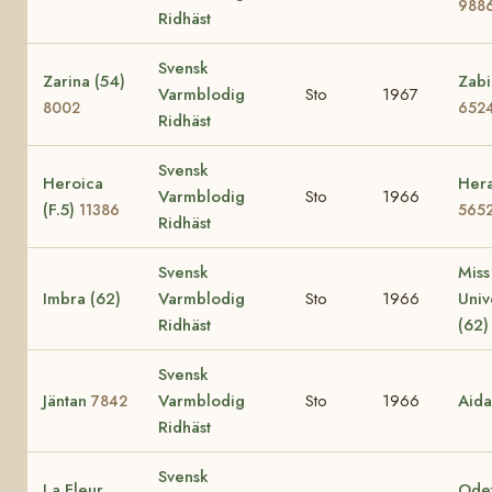
988
Ridhäst
Svensk
Zarina (54)
Zabi
Varmblodig
Sto
1967
8002
652
Ridhäst
Svensk
Heroica
Hera
Varmblodig
Sto
1966
(F.5)
11386
565
Ridhäst
Svensk
Miss
Imbra (62)
Varmblodig
Sto
1966
Uni
Ridhäst
(62
Svensk
Jäntan
Varmblodig
Sto
1966
Aid
7842
Ridhäst
Svensk
La Fleur
Odet