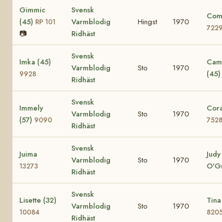
Gimmic
Svensk
Comi
(45)
Varmblodig
Hingst
1970
RP 101
722
📷
Ridhäst
Svensk
Imka (45)
Cami
Varmblodig
Sto
1970
(45
9928
Ridhäst
Svensk
Immely
Cora
Varmblodig
Sto
1970
(57)
9090
752
Ridhäst
Svensk
Juima
Judy
Varmblodig
Sto
1970
O'G
13273
Ridhäst
Svensk
Lisette (32)
Tina
Varmblodig
Sto
1970
10084
820
Ridhäst