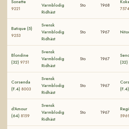
Sonette
Koke
Varmblodig
Sto
1968
9221
757
Ridhäst
Svensk
Batique (5)
Varmblodig
Sto
1967
Nito
9253
Ridhäst
Svensk
Blondine
Seno
Varmblodig
Sto
1967
(32)
(32)
9751
Ridhäst
Svensk
Corsenda
Cors
Varmblodig
Sto
1967
(F.4)
(F.4
8003
Ridhäst
Svensk
d'Amour
Regi
Varmblodig
Sto
1967
(64)
8159
596
Ridhäst