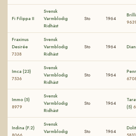
Svensk
Brill
Fi Filippa II
Varmblodig
Sto
1964
963
Ridhäst
Fraxinus
Svensk
Desirée
Varmblodig
Sto
1964
Dia
Ridhäst
7338
Svensk
Imca (23)
Penn
Varmblodig
Sto
1964
7536
670
Ridhäst
Svensk
Immo (5)
Tara
Varmblodig
Sto
1964
(5)
8979
6
Ridhäst
Svensk
Indina (F.2)
Dolit
Varmblodig
Sto
1964
8066
5831