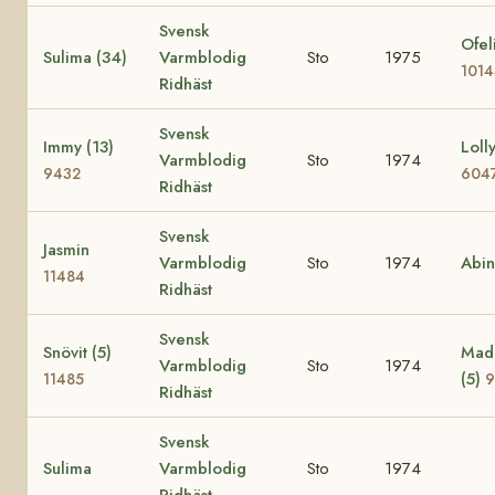
Svensk
Ofel
Sulima (34)
Varmblodig
Sto
1975
101
Ridhäst
Svensk
Immy (13)
Lolly
Varmblodig
Sto
1974
9432
604
Ridhäst
Svensk
Jasmin
Varmblodig
Sto
1974
Abi
11484
Ridhäst
Svensk
Snövit (5)
Mad
Varmblodig
Sto
1974
(5)
11485
9
Ridhäst
Svensk
Sulima
Varmblodig
Sto
1974
Ridhäst