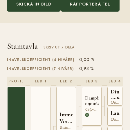
SKICKA IN BILD
RAPPORTERA FEL
Stamtavla
SKRIV UT / DELA
0,00 %
INAVELSKOEFFICIENT (4 NIVÅER)
0,93 %
INAVELSKOEFFICIENT (7 NIVÅER)
PROFIL
LED 1
LED 2
LED 3
LED 4
Dingo
098079
Dampfross
Ostpreussare
090062016
Ostpreussare
Laura
Immer
Ostpreussare
Voran
141
Trakehner