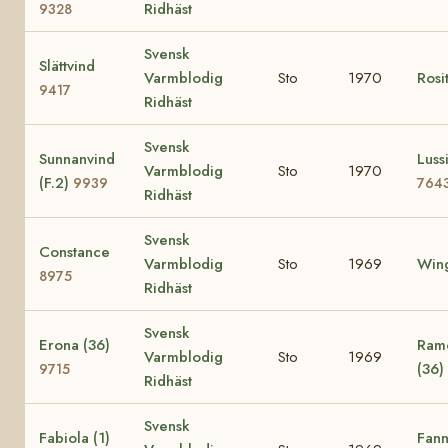
Ridhäst
9328
Svensk
Slättvind
Varmblodig
Sto
1970
Rosi
9417
Ridhäst
Svensk
Sunnanvind
Lussi
Varmblodig
Sto
1970
(F.2)
9939
764
Ridhäst
Svensk
Constance
Varmblodig
Sto
1969
Wing
8975
Ridhäst
Svensk
Erona (36)
Ramo
Varmblodig
Sto
1969
(36)
9715
Ridhäst
Svensk
Fabiola (1)
Fann