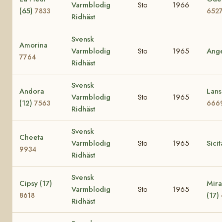
Varmblodig
Sto
1966
(65)
7833
652
Ridhäst
Svensk
Amorina
Varmblodig
Sto
1965
Ang
7764
Ridhäst
Svensk
Andora
Lans
Varmblodig
Sto
1965
(12)
7563
666
Ridhäst
Svensk
Cheeta
Varmblodig
Sto
1965
Sici
9934
Ridhäst
Svensk
Cipsy (17)
Mira
Varmblodig
Sto
1965
(17)
8618
Ridhäst