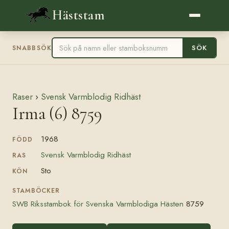
Häststam
SÖK
SNABBSÖK
Raser
›
Svensk Varmblodig Ridhäst
Irma (6) 8759
1968
FÖDD
Svensk Varmblodig Ridhäst
RAS
Sto
KÖN
STAMBÖCKER
SWB Riksstambok för Svenska Varmblodiga Hästen
8759