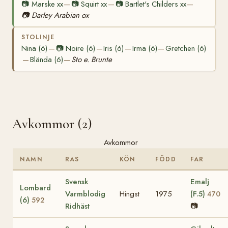
📷
Marske xx
📷
Squirt xx
📷
Bartlet's Childers xx
—
—
—
📷
Darley Arabian ox
STOLINJE
Nina (6)
📷
Noire (6)
Iris (6)
Irma (6)
Gretchen (6)
—
—
—
—
Blända (6)
Sto e. Brunte
—
—
Avkommor (2)
Avkommor
NAMN
RAS
KÖN
FÖDD
FAR
Svensk
Emalj
Lombard
Varmblodig
Hingst
1975
(F.5)
470
(6)
592
Ridhäst
📷