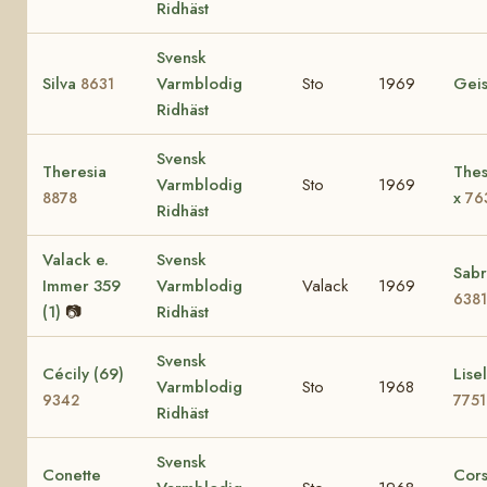
Ridhäst
Svensk
Silva
Varmblodig
Sto
1969
Gei
8631
Ridhäst
Svensk
Theresia
Thes
Varmblodig
Sto
1969
x
8878
76
Ridhäst
Valack e.
Svensk
Sabr
Immer 359
Varmblodig
Valack
1969
6381
(1)
📷
Ridhäst
Svensk
Cécily (69)
Lisel
Varmblodig
Sto
1968
9342
7751
Ridhäst
Svensk
Conette
Cors