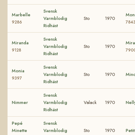
Svensk
Marbelle
Mona
Varmblodig
Sto
1970
9286
784
Ridhäst
Svensk
Miranda
Mira
Varmblodig
Sto
1970
9128
790
Ridhäst
Svensk
Monia
Varmblodig
Sto
1970
Min
9397
Ridhäst
Svensk
Nimmer
Varmblodig
Valack
1970
Nel
Ridhäst
Pepé
Svensk
Minette
Varmblodig
Sto
1970
Peti