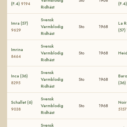
Varmblodig
Sto
1968
(F.4)
(F.4
9194
Ridhäst
Svensk
Imra (57)
La R
Varmblodig
Sto
1968
(57)
9629
Ridhäst
Svensk
Imrina
Varmblodig
Sto
1968
Hei
8464
Ridhäst
Svensk
Inca (36)
Baro
Varmblodig
Sto
1968
(36)
8295
Ridhäst
Svensk
Schallet (6)
Noir
Varmblodig
Sto
1968
9038
5157
Ridhäst
Svensk