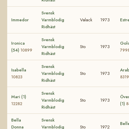
Svensk
Immedor
Varmblodig
Valack
1973
Estre
Ridhäst
Svensk
Ironica
Golo
Varmblodig
Sto
1973
(54)
10899
799
Ridhäst
Svensk
Isabella
Arab
Varmblodig
Sto
1973
10823
8319
Ridhäst
Svensk
Mari (1)
Över
Varmblodig
Sto
1973
(1)
12282
8
Ridhäst
Bella
Svensk
Bell
Donna
Varmblodig
Sto
1972