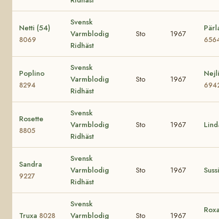
Svensk
Netti (54)
Pärl
Varmblodig
Sto
1967
8069
656
Ridhäst
Svensk
Poplino
Nejl
Varmblodig
Sto
1967
8294
694
Ridhäst
Svensk
Rosette
Varmblodig
Sto
1967
Lin
8805
Ridhäst
Svensk
Sandra
Varmblodig
Sto
1967
Suss
9227
Ridhäst
Svensk
Roxa
Truxa
Varmblodig
Sto
1967
8028