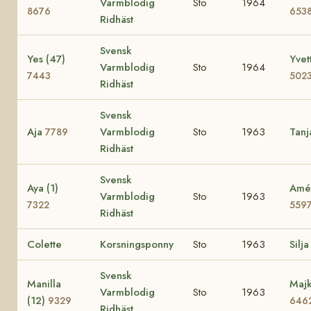
Varmblodig
Sto
1964
8676
653
Ridhäst
Svensk
Yes (47)
Yvet
Varmblodig
Sto
1964
7443
502
Ridhäst
Svensk
Aja
Varmblodig
Sto
1963
Tan
7789
Ridhäst
Svensk
Aya (1)
Amé 
Varmblodig
Sto
1963
7322
559
Ridhäst
Colette
Korsningsponny
Sto
1963
Silja
Svensk
Manilla
Majk
Varmblodig
Sto
1963
(12)
9329
646
Ridhäst