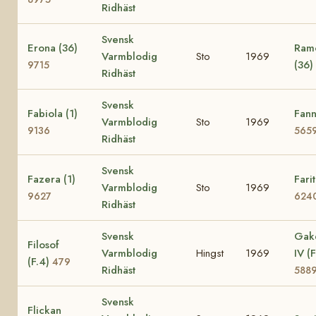
Ridhäst
Svensk
Erona (36)
Ramo
Varmblodig
Sto
1969
(36)
9715
Ridhäst
Svensk
Fabiola (1)
Fann
Varmblodig
Sto
1969
9136
565
Ridhäst
Svensk
Fazera (1)
Farit
Varmblodig
Sto
1969
9627
624
Ridhäst
Svensk
Gak
Filosof
Varmblodig
Hingst
1969
IV (F
(F.4)
479
Ridhäst
588
Svensk
Flickan