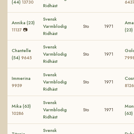
(44)
13730
643
Ridhäst
Svensk
Annika (23)
Amac
Varmblodig
Sto
1971
📷
(23)
11137
Ridhäst
Svensk
Chantelle
Golo
Varmblodig
Sto
1971
(54)
9645
799
Ridhäst
Svensk
Immerina
Cos
Varmblodig
Sto
1971
9959
8126
Ridhäst
Svensk
Mika (63)
Mon
Varmblodig
Sto
1971
(63)
10286
Ridhäst
Svensk
Titania
Dub