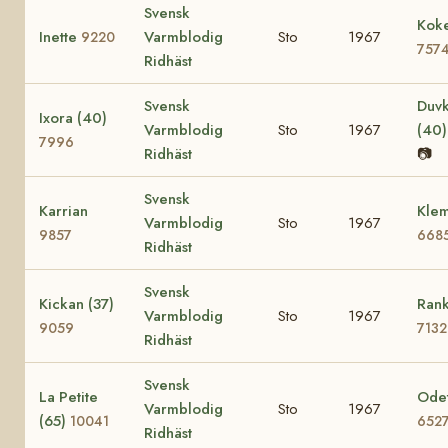
Svensk
Koke
Inette
Varmblodig
Sto
1967
9220
757
Ridhäst
Svensk
Duvk
Ixora (40)
Varmblodig
Sto
1967
(40
7996
Ridhäst
📷
Svensk
Karrian
Klem
Varmblodig
Sto
1967
9857
668
Ridhäst
Svensk
Kickan (37)
Rank
Varmblodig
Sto
1967
9059
7132
Ridhäst
Svensk
La Petite
Odet
Varmblodig
Sto
1967
(65)
10041
652
Ridhäst