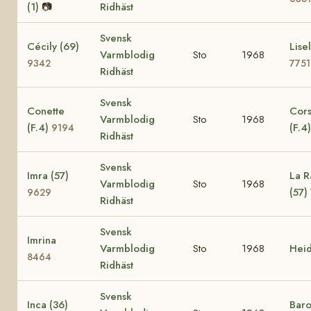
(1)
📷
Ridhäst
Svensk
Cécily (69)
Lisel
Varmblodig
Sto
1968
9342
7751
Ridhäst
Svensk
Conette
Cors
Varmblodig
Sto
1968
(F.4)
(F.4
9194
Ridhäst
Svensk
Imra (57)
La R
Varmblodig
Sto
1968
(57)
9629
Ridhäst
Svensk
Imrina
Varmblodig
Sto
1968
Hei
8464
Ridhäst
Svensk
Inca (36)
Baro