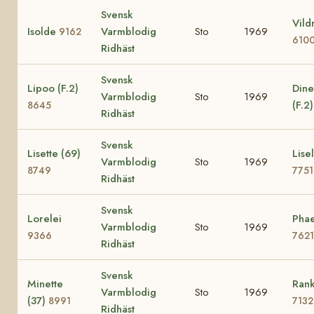
Svensk
Vild
Isolde
Varmblodig
Sto
1969
9162
610
Ridhäst
Svensk
Lipoo (F.2)
Dine
Varmblodig
Sto
1969
(F.2
8645
Ridhäst
Svensk
Lisette (69)
Lisel
Varmblodig
Sto
1969
8749
7751
Ridhäst
Svensk
Lorelei
Phae
Varmblodig
Sto
1969
9366
7621
Ridhäst
Svensk
Minette
Rank
Varmblodig
Sto
1969
(37)
8991
7132
Ridhäst