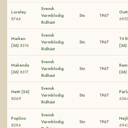
Svensk
Loreley
Gutt
Varmblodig
Sto
1967
8746
695
Ridhäst
Svensk
Maiken
Tit Bi
Varmblodig
Sto
1967
(36)
(36)
8316
Ridhäst
Svensk
Makenda
Ramo
Varmblodig
Sto
1967
(36)
(36)
8317
Ridhäst
Svensk
Netti (54)
Pärl
Varmblodig
Sto
1967
8069
656
Ridhäst
Svensk
Poplino
Nejl
Varmblodig
Sto
1967
8294
694