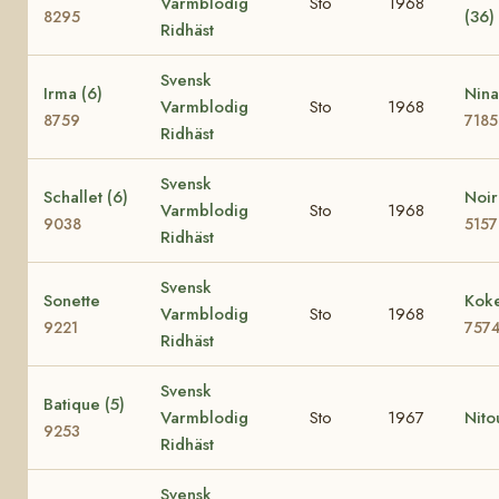
Varmblodig
Sto
1968
(36)
8295
Ridhäst
Svensk
Irma (6)
Nina
Varmblodig
Sto
1968
8759
7185
Ridhäst
Svensk
Schallet (6)
Noir
Varmblodig
Sto
1968
9038
5157
Ridhäst
Svensk
Sonette
Koke
Varmblodig
Sto
1968
9221
757
Ridhäst
Svensk
Batique (5)
Varmblodig
Sto
1967
Nito
9253
Ridhäst
Svensk