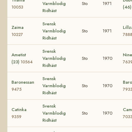
Varmblodig
Sto
1971
(46
10053
Ridhäst
Svensk
Zaima
Lillz
Varmblodig
Sto
1971
10227
788
Ridhäst
Svensk
Ametist
Nine
Varmblodig
Sto
1970
(23)
10564
763
Ridhäst
Svensk
Baronessan
Baro
Varmblodig
Sto
1970
9475
793
Ridhäst
Svensk
Catinka
Cami
Varmblodig
Sto
1970
9359
703
Ridhäst