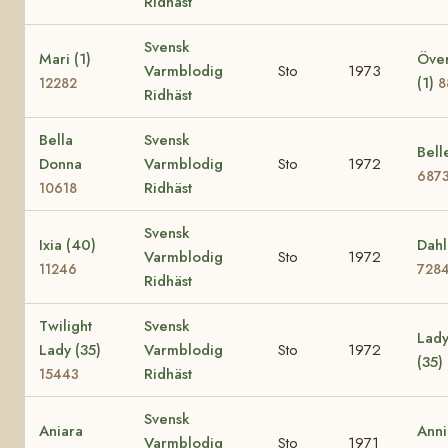
Ridhäst
Svensk
Mari (1)
Över
Varmblodig
Sto
1973
(1)
12282
8
Ridhäst
Bella
Svensk
Bell
Donna
Varmblodig
Sto
1972
687
Ridhäst
10618
Svensk
Ixia (40)
Dahl
Varmblodig
Sto
1972
11246
728
Ridhäst
Twilight
Svensk
Lady
Lady (35)
Varmblodig
Sto
1972
(35)
Ridhäst
15443
Svensk
Aniara
Anni
Varmblodig
Sto
1971