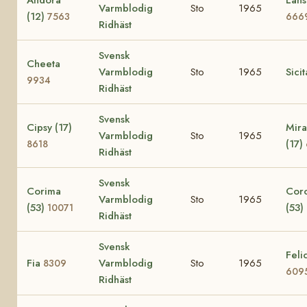
Varmblodig
Sto
1965
(12)
7563
666
Ridhäst
Svensk
Cheeta
Varmblodig
Sto
1965
Sici
9934
Ridhäst
Svensk
Cipsy (17)
Mira
Varmblodig
Sto
1965
(17)
8618
Ridhäst
Svensk
Corima
Cor
Varmblodig
Sto
1965
(53)
(53)
10071
Ridhäst
Svensk
Felic
Fia
Varmblodig
Sto
1965
8309
609
Ridhäst