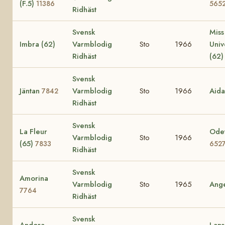
(F.5)
11386
565
Ridhäst
Svensk
Miss
Imbra (62)
Varmblodig
Sto
1966
Uni
Ridhäst
(62
Svensk
Jäntan
Varmblodig
Sto
1966
Aid
7842
Ridhäst
Svensk
La Fleur
Odet
Varmblodig
Sto
1966
(65)
7833
652
Ridhäst
Svensk
Amorina
Varmblodig
Sto
1965
Ang
7764
Ridhäst
Svensk
Andora
Lans