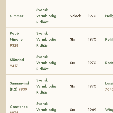
Svensk
Nimmer
Varmblodig
Valack
1970
Nel
Ridhäst
Pepé
Svensk
Minette
Varmblodig
Sto
1970
Peti
Ridhäst
9328
Svensk
Slättvind
Varmblodig
Sto
1970
Rosi
9417
Ridhäst
Svensk
Sunnanvind
Lussi
Varmblodig
Sto
1970
(F.2)
9939
764
Ridhäst
Svensk
Constance
Varmblodig
Sto
1969
Wing
8975