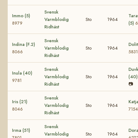
Svensk
Immo (5)
Tara
Varmblodig
Sto
1964
(5)
8979
6
Ridhäst
Svensk
Indina (F.2)
Dolit
Varmblodig
Sto
1964
8066
5831
Ridhäst
Svensk
Duvk
Inula (40)
Varmblodig
Sto
1964
(40
9781
Ridhäst
📷
Svensk
Iris (21)
Katj
Varmblodig
Sto
1964
8046
7154
Ridhäst
Svensk
Irma (51)
Dora
Varmblodig
Sto
1964
7801
627