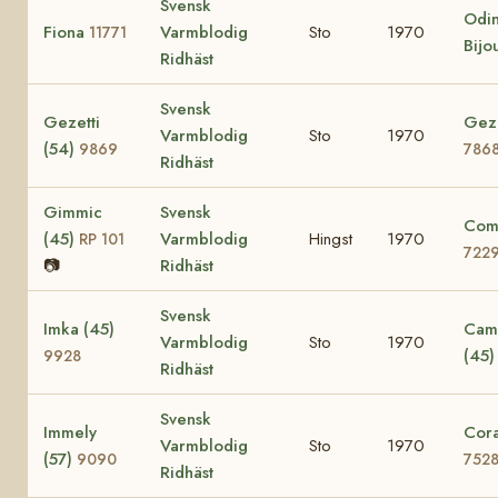
Svensk
Odin
Fiona
Varmblodig
Sto
1970
11771
Bijo
Ridhäst
Svensk
Gezetti
Gezi
Varmblodig
Sto
1970
(54)
9869
786
Ridhäst
Gimmic
Svensk
Comi
(45)
Varmblodig
Hingst
1970
RP 101
722
📷
Ridhäst
Svensk
Imka (45)
Cami
Varmblodig
Sto
1970
(45
9928
Ridhäst
Svensk
Immely
Cora
Varmblodig
Sto
1970
(57)
9090
752
Ridhäst