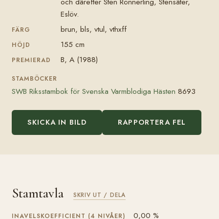
och därefter Sten Rönnerling, Stensäter,
Eslöv.
brun, bls, vtul, vthxff
FÄRG
155 cm
HÖJD
B, A (1988)
PREMIERAD
STAMBÖCKER
SWB Riksstambok för Svenska Varmblodiga Hästen
8693
SKICKA IN BILD
RAPPORTERA FEL
Stamtavla
SKRIV UT / DELA
0,00 %
INAVELSKOEFFICIENT (4 NIVÅER)