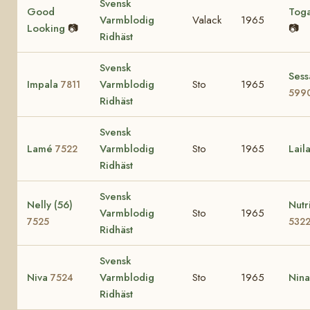
Svensk
Good
Tog
Varmblodig
Valack
1965
Looking
📷
📷
Ridhäst
Svensk
Sess
Impala
Varmblodig
Sto
1965
7811
599
Ridhäst
Svensk
Lamé
Varmblodig
Sto
1965
Lail
7522
Ridhäst
Svensk
Nelly (56)
Nutr
Varmblodig
Sto
1965
7525
532
Ridhäst
Svensk
Niva
Varmblodig
Sto
1965
Nin
7524
Ridhäst