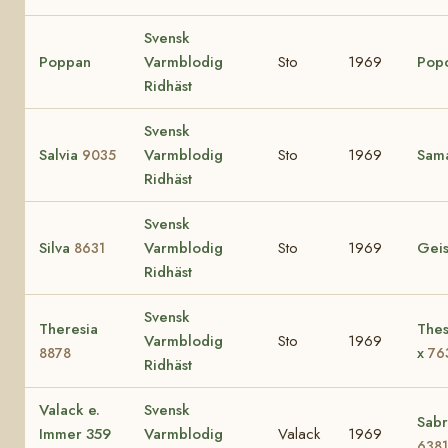
Svensk
Poppan
Varmblodig
Sto
1969
Pop
Ridhäst
Svensk
Salvia
Varmblodig
Sto
1969
Sam
9035
Ridhäst
Svensk
Silva
Varmblodig
Sto
1969
Gei
8631
Ridhäst
Svensk
Theresia
Thes
Varmblodig
Sto
1969
x
8878
76
Ridhäst
Valack e.
Svensk
Sabr
Immer 359
Varmblodig
Valack
1969
6381