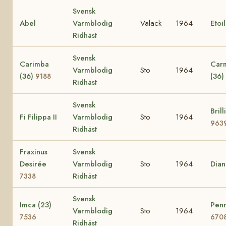
Svensk
Abel
Varmblodig
Valack
1964
Etoi
Ridhäst
Svensk
Carimba
Car
Varmblodig
Sto
1964
(36)
(36)
9188
Ridhäst
Svensk
Brill
Fi Filippa II
Varmblodig
Sto
1964
963
Ridhäst
Fraxinus
Svensk
Desirée
Varmblodig
Sto
1964
Dia
Ridhäst
7338
Svensk
Imca (23)
Penn
Varmblodig
Sto
1964
7536
670
Ridhäst