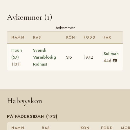
Avkommor (1)
Avkommor
NAMN
RAS
KÖN
FÖDD
FAR
Houri
Svensk
Suliman
(57)
Varmblodig
Sto
1972
📷
446
Ridhäst
11311
Halvsyskon
PÅ FADERSIDAN (173)
NAMN
RAS
KÖN
FÖDD
MO