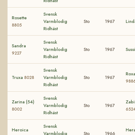
Ridhäst
Svensk
Rosette
Varmblodig
Sto
1967
Lin
8805
Ridhäst
Svensk
Sandra
Varmblodig
Sto
1967
Suss
9227
Ridhäst
Svensk
Roxa
Truxa
Varmblodig
Sto
1967
8028
988
Ridhäst
Svensk
Zarina (54)
Zabi
Varmblodig
Sto
1967
8002
652
Ridhäst
Svensk
Heroica
Hera
Varmblodig
Sto
1966