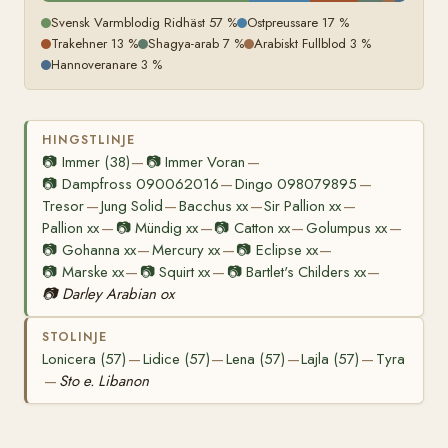
Svensk Varmblodig Ridhäst 57 %
Ostpreussare 17 %
Trakehner 13 %
Shagya-arab 7 %
Arabiskt Fullblod 3 %
Hannoveranare 3 %
HINGSTLINJE
📷
Immer (38)
📷
Immer Voran
—
—
📷
Dampfross 090062016
Dingo 098079895
—
—
Tresor
Jung Solid
Bacchus xx
Sir Pallion xx
—
—
—
—
Pallion xx
📷
Mündig xx
📷
Catton xx
Golumpus xx
—
—
—
—
📷
Gohanna xx
Mercury xx
📷
Eclipse xx
—
—
—
📷
Marske xx
📷
Squirt xx
📷
Bartlet's Childers xx
—
—
—
📷
Darley Arabian ox
STOLINJE
Lonicera (57)
Lidice (57)
Lena (57)
Lajla (57)
Tyra
—
—
—
—
Sto e. Libanon
—