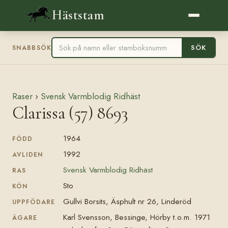
Häststam
SÖK
SNABBSÖK
Raser
›
Svensk Varmblodig Ridhäst
Clarissa (57) 8693
1964
FÖDD
1992
AVLIDEN
Svensk Varmblodig Ridhäst
RAS
Sto
KÖN
Gullvi Borsits, Äsphult nr 26, Linderöd
UPPFÖDARE
Karl Svensson, Bessinge, Hörby t.o.m. 1971
ÄGARE