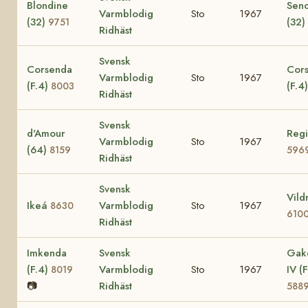
Blondine
Seno
Varmblodig
Sto
1967
(32)
(32)
9751
Ridhäst
Svensk
Corsenda
Cors
Varmblodig
Sto
1967
(F.4)
(F.4
8003
Ridhäst
Svensk
d'Amour
Regi
Varmblodig
Sto
1967
(64)
8159
596
Ridhäst
Svensk
Vild
Ikeá
Varmblodig
Sto
1967
8630
610
Ridhäst
Imkenda
Svensk
Gak
(F.4)
Varmblodig
Sto
1967
IV (F
8019
📷
Ridhäst
588