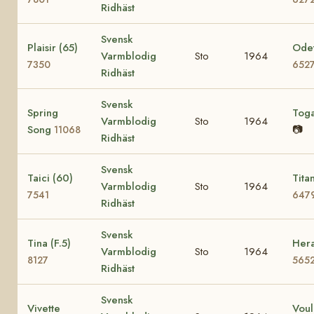
Ridhäst
Svensk
Plaisir (65)
Odet
Varmblodig
Sto
1964
7350
652
Ridhäst
Svensk
Spring
Tog
Varmblodig
Sto
1964
Song
📷
11068
Ridhäst
Svensk
Taici (60)
Tita
Varmblodig
Sto
1964
7541
647
Ridhäst
Svensk
Tina (F.5)
Hera
Varmblodig
Sto
1964
8127
565
Ridhäst
Svensk
Vivette
Voul