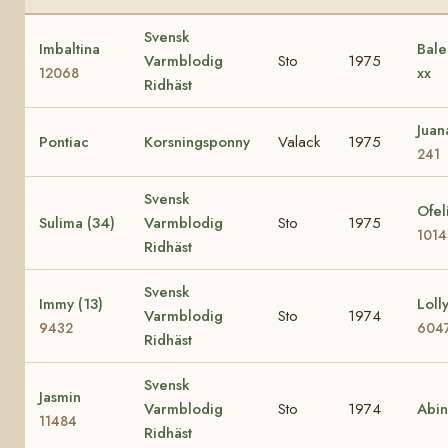
Svensk
Imbaltina
Bale
Varmblodig
Sto
1975
xx
12068
Ridhäst
Jua
Pontiac
Korsningsponny
Valack
1975
241
Svensk
Ofel
Sulima (34)
Varmblodig
Sto
1975
101
Ridhäst
Svensk
Immy (13)
Lolly
Varmblodig
Sto
1974
9432
604
Ridhäst
Svensk
Jasmin
Varmblodig
Sto
1974
Abi
11484
Ridhäst