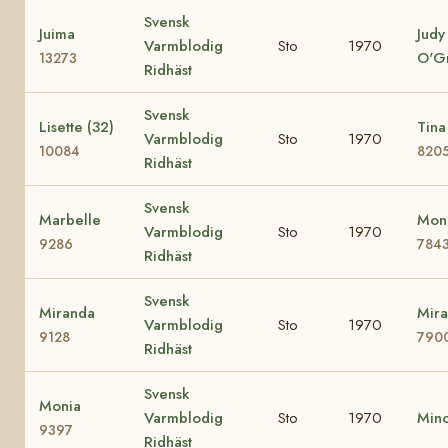
Svensk
Juima
Judy
Varmblodig
Sto
1970
O'G
13273
Ridhäst
Svensk
Lisette (32)
Tina
Varmblodig
Sto
1970
10084
820
Ridhäst
Svensk
Marbelle
Mona
Varmblodig
Sto
1970
9286
784
Ridhäst
Svensk
Miranda
Mira
Varmblodig
Sto
1970
9128
790
Ridhäst
Svensk
Monia
Varmblodig
Sto
1970
Min
9397
Ridhäst