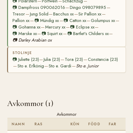
📷
Polarstern
Portwein
Schachzug
—
—
—
📷
Dampfross 090062016
Dingo 098079895
—
—
Tresor
Jung Solid
Bacchus xx
Sir Pallion xx
—
—
—
—
Pallion xx
📷
Mündig xx
📷
Catton xx
Golumpus xx
—
—
—
—
📷
Gohanna xx
Mercury xx
📷
Eclipse xx
—
—
—
📷
Marske xx
📷
Squirt xx
📷
Bartlet's Childers xx
—
—
—
📷
Darley Arabian ox
STOLINJE
📷
Juliette (23)
Julia (23)
Tora (23)
Constancia (23)
—
—
—
Sto e. Erlkönig
Sto e. Gardi
Sto e. Junior
—
—
—
Avkommor (1)
Avkommor
NAMN
RAS
KÖN
FÖDD
FAR