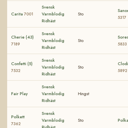
Svensk
Sanor
Carita
Varmblodig
Sto
7001
5317
Ridhäst
Svensk
Cherie (43)
Sores
Varmblodig
Sto
7189
5833
Ridhäst
Svensk
Confetti (5)
Clodi
Varmblodig
Sto
7532
5892
Ridhäst
Svensk
Fair Play
Varmblodig
Hingst
Ridhäst
Svensk
Polkett
Varmblodig
Sto
Polk
7362
Ridhäst