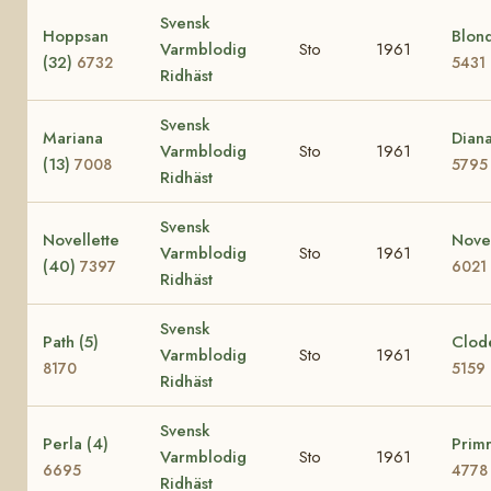
Svensk
Hoppsan
Blond
Varmblodig
Sto
1961
(32)
6732
5431
Ridhäst
Svensk
Mariana
Diana
Varmblodig
Sto
1961
(13)
7008
5795
Ridhäst
Svensk
Novellette
Nove
Varmblodig
Sto
1961
(40)
7397
6021
Ridhäst
Svensk
Path (5)
Clode
Varmblodig
Sto
1961
8170
5159
Ridhäst
Svensk
Perla (4)
Primr
Varmblodig
Sto
1961
6695
4778
Ridhäst