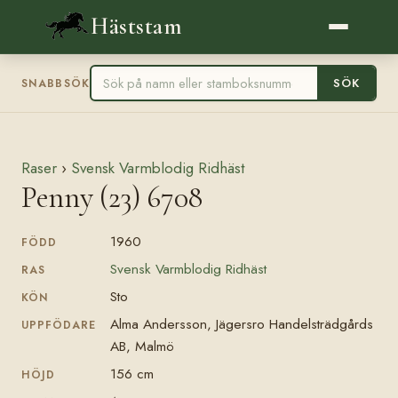
Häststam
SÖK
SNABBSÖK
Raser
›
Svensk Varmblodig Ridhäst
Penny (23) 6708
1960
FÖDD
Svensk Varmblodig Ridhäst
RAS
Sto
KÖN
Alma Andersson, Jägersro Handelsträdgårds
UPPFÖDARE
AB, Malmö
156 cm
HÖJD