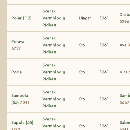
Svensk
Draba
Polar (F.2)
Varmblodig
Hingst
1961
5296
Ridhäst
Svensk
Polava
Varmblodig
Sto
1961
Ava
6727
Ridhäst
Svensk
Porla
Varmblodig
Sto
1961
Vira
Ridhäst
Svensk
Sampola
Samb
Varmblodig
Sto
1961
(55)
7041
5667
Ridhäst
Svensk
Sapola (55)
Sabin
Varmblodig
Sto
1961
7173
6141