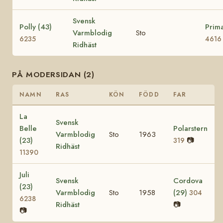
Svensk
Polly (43)
Prima
Varmblodig
Sto
6235
4616
Ridhäst
PÅ MODERSIDAN (2)
NAMN
RAS
KÖN
FÖDD
FAR
La
Svensk
Belle
Polarstern
Varmblodig
Sto
1963
(23)
📷
319
Ridhäst
11390
Juli
Svensk
Cordova
(23)
Varmblodig
Sto
1958
(29)
304
6238
Ridhäst
📷
📷