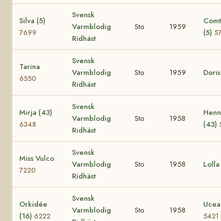
Svensk
Silva (5)
Comte
Varmblodig
Sto
1959
(5)
7699
5
Ridhäst
Svensk
Tarina
Varmblodig
Sto
1959
Dori
6550
Ridhäst
Svensk
Mirja (43)
Henn
Varmblodig
Sto
1958
(43)
6348
Ridhäst
Svensk
Miss Vulco
Varmblodig
Sto
1958
Loll
7220
Ridhäst
Svensk
Orkidée
Ucea
Varmblodig
Sto
1958
(16)
6222
5421