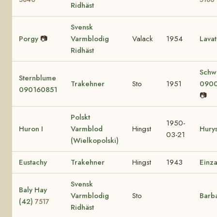
Ridhäst
Svensk
Porgy
📷
Varmblodig
Valack
1954
Lava
Ridhäst
Schw
Sternblume
Trakehner
Sto
1951
090
090160851
📷
Polskt
1950-
Huron I
Varmblod
Hingst
Hury
03-21
(Wielkopolski)
Eustachy
Trakehner
Hingst
1943
Einza
Svensk
Baly Hay
Varmblodig
Sto
Barb
(42)
7517
Ridhäst