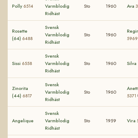
Polly
Varmblodig
Sto
1960
Ava
6514
Ridhäst
Svensk
Rosette
Regi
Varmblodig
Sto
1960
(64)
6488
5969
Ridhäst
Svensk
Sissi
Varmblodig
Sto
1960
Silva
6558
Ridhäst
Svensk
Zinorita
Anett
Varmblodig
Sto
1960
(44)
6817
5371
Ridhäst
Svensk
Angelique
Varmblodig
Sto
1959
Vira
Ridhäst