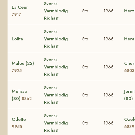
Svensk
La Ceur
Varmblodig
Sto
1966
Herz
7917
Ridhäst
Svensk
Lolita
Varmblodig
Sto
1966
Her
Ridhäst
Svensk
Malou (22)
Cheri
Varmblodig
Sto
1966
7925
6803
Ridhäst
Svensk
Melissa
Jerni
Varmblodig
Sto
1966
(80)
(80)
8862
Ridhäst
Svensk
Odette
Ozelo
Varmblodig
Sto
1966
9955
6839
Ridhäst