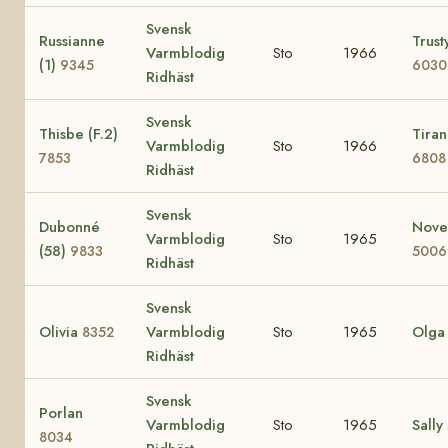
Svensk
Russianne
Trusty
Varmblodig
Sto
1966
(1)
9345
6030
Ridhäst
Svensk
Thisbe (F.2)
Tiran
Varmblodig
Sto
1966
7853
6808
Ridhäst
Svensk
Dubonné
Novel
Varmblodig
Sto
1965
(58)
9833
5006
Ridhäst
Svensk
Olivia
Varmblodig
Sto
1965
Olg
8352
Ridhäst
Svensk
Porlan
Varmblodig
Sto
1965
Sally
8034