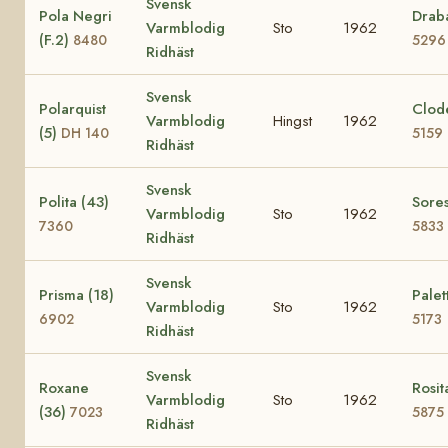
Svensk
Pola Negri
Draba
Varmblodig
Sto
1962
(F.2)
8480
5296
Ridhäst
Svensk
Polarquist
Clode
Varmblodig
Hingst
1962
(5)
DH 140
5159
Ridhäst
Svensk
Polita (43)
Sores
Varmblodig
Sto
1962
7360
5833
Ridhäst
Svensk
Prisma (18)
Palet
Varmblodig
Sto
1962
6902
5173
Ridhäst
Svensk
Roxane
Rosit
Varmblodig
Sto
1962
(36)
7023
5875
Ridhäst