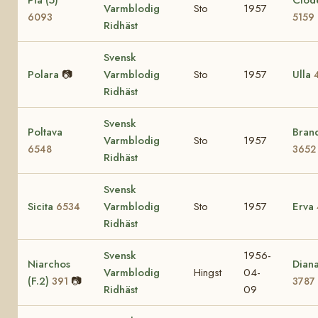
Varmblodig
Sto
1957
6093
5159
Ridhäst
Svensk
Polara
📷
Varmblodig
Sto
1957
Ulla
Ridhäst
Svensk
Poltava
Bran
Varmblodig
Sto
1957
6548
3652
Ridhäst
Svensk
Sicita
Varmblodig
Sto
1957
Erva
6534
Ridhäst
Svensk
1956-
Niarchos
Diana
Varmblodig
Hingst
04-
(F.2)
📷
391
3787
Ridhäst
09