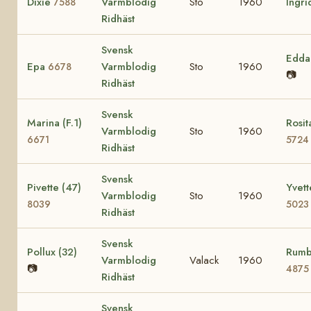
Dixie
Varmblodig
Sto
1960
Ingri
7588
Ridhäst
Svensk
Edd
Epa
Varmblodig
Sto
1960
6678
📷
Ridhäst
Svensk
Marina (F.1)
Rosita
Varmblodig
Sto
1960
6671
5724
Ridhäst
Svensk
Pivette (47)
Yvett
Varmblodig
Sto
1960
8039
5023
Ridhäst
Svensk
Pollux (32)
Rumb
Varmblodig
Valack
1960
📷
4875
Ridhäst
Svensk