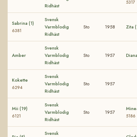
5317
Ridhäst
Svensk
Sabrina (1)
Varmblodig
Sto
1958
Zita 
6381
Ridhäst
Svensk
Amber
Varmblodig
Sto
1957
Dian
Ridhäst
Svensk
Kokette
Varmblodig
Sto
1957
6294
Ridhäst
Svensk
Mii (19)
Minea
Varmblodig
Sto
1957
6121
5186
Ridhäst
Svensk
Pia (5)
Clode