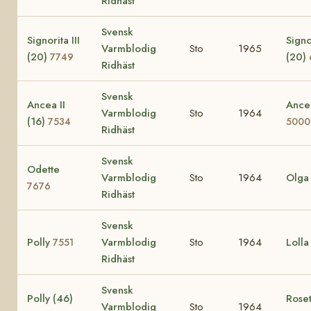
Ridhäst
Svensk
Signorita III
Signor
Varmblodig
Sto
1965
(20)
(20)
7749
Ridhäst
Svensk
Ancea II
Ance
Varmblodig
Sto
1964
(16)
7534
5000
Ridhäst
Svensk
Odette
Varmblodig
Sto
1964
Olg
7676
Ridhäst
Svensk
Polly
Varmblodig
Sto
1964
Loll
7551
Ridhäst
Svensk
Polly (46)
Roset
Varmblodig
Sto
1964