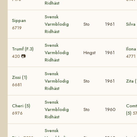
Ridhäst
Svensk
Sippan
Varmblodig
Sto
1961
Silva
6719
Ridhäst
Svensk
Trumf (F.3)
Ilona 
Varmblodig
Hingst
1961
📷
420
4771
Ridhäst
Svensk
Zissi (1)
Varmblodig
Sto
1961
Zita 
6681
Ridhäst
Svensk
Cheri (5)
Comte
Varmblodig
Sto
1960
(5)
6976
5
Ridhäst
Svensk