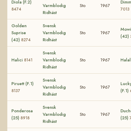
Diola (F.2)
Dimm
Varmblodig
Sto
1967
8474
7013
Ridhäst
Golden
Svensk
Mowi
Suprise
Varmblodig
Sto
1967
(42)
(42)
Ridhäst
8274
Svensk
Halici
Varmblodig
Sto
1967
Halal
8141
Ridhäst
Svensk
Piruett (F.1)
Lucky
Varmblodig
Sto
1967
(F.1)
8137
Ridhäst
Svensk
Ponderosa
Duch
Varmblodig
Sto
1967
(25)
(25)
8918
Ridhäst