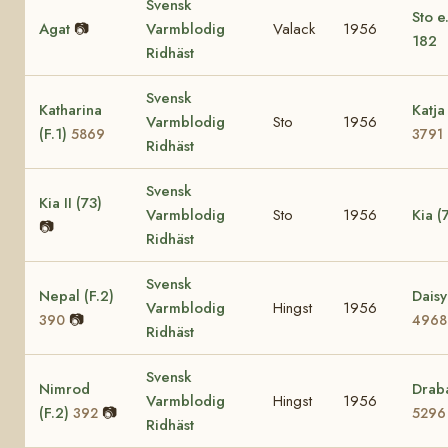
Svensk
Sto e
Agat
📷
Varmblodig
Valack
1956
182
Ridhäst
Svensk
Katharina
Katja 
Varmblodig
Sto
1956
(F.1)
5869
3791
Ridhäst
Svensk
Kia II (73)
Varmblodig
Sto
1956
Kia (
📷
Ridhäst
Svensk
Nepal (F.2)
Daisy
Varmblodig
Hingst
1956
📷
390
4968
Ridhäst
Svensk
Nimrod
Draba
Varmblodig
Hingst
1956
(F.2)
📷
392
5296
Ridhäst