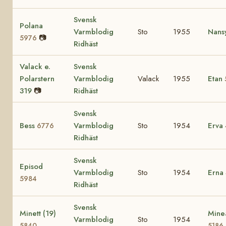
Svensk
Polana
Varmblodig
Sto
1955
Nans
📷
5976
Ridhäst
Valack e.
Svensk
Polarstern
Varmblodig
Valack
1955
Etan
319
📷
Ridhäst
Svensk
Bess
Varmblodig
Sto
1954
Erva
6776
Ridhäst
Svensk
Episod
Varmblodig
Sto
1954
Erna
5984
Ridhäst
Svensk
Minett (19)
Minea
Varmblodig
Sto
1954
5840
5186