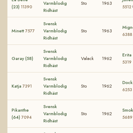
Varmblodig
Sto
1963
(23)
11390
5512
Ridhäst
Svensk
Mign
Minett
Varmblodig
Sto
1963
7577
6388
Ridhäst
Svensk
Erita
Garay (58)
Varmblodig
Valack
1962
5319
Ridhäst
Svensk
Dock
Katja
Varmblodig
Sto
1962
7391
6253
Ridhäst
Svensk
Pikanthe
Smok
Varmblodig
Sto
1962
(64)
7094
5689
Ridhäst