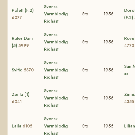
Svensk
Polett (F.2)
Doro
Varmblodig
Sto
1956
(F.2)
6077
Ridhäst
Svensk
Ruter Dam
Roven
Varmblodig
Sto
1956
(5)
5999
4773
Ridhäst
Svensk
Sun 
Sylfid
Varmblodig
Sto
1956
5870
xx
Ridhäst
Svensk
Zenta (1)
Zinni
Varmblodig
Sto
1956
6041
4355
Ridhäst
Svensk
Laila
Varmblodig
Sto
1955
Lilian
6105
Ridhäst