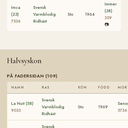
Immer
Imca
Svensk
(38)
(23)
Varmblodig
Sto
1964
359
Ridhäst
7536
📷
Halvsyskon
PÅ FADERSIDAN (109)
NAMN
RAS
KÖN
FÖDD
MOR
Svensk
La Nuit (58)
Senor
Varmblodig
Sto
1969
9033
5736
Ridhäst
Svensk