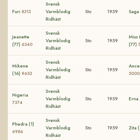
Svensk
Furi
Varmblodig
Sto
1959
Sag
8313
Ridhäst
Svensk
Jeanette
Miss 
Varmblodig
Sto
1959
(77)
(77)
6340
Ridhäst
Svensk
Mikene
Ance
Varmblodig
Sto
1959
(16)
9653
5000
Ridhäst
Svensk
Nigeria
Varmblodig
Sto
1959
Erna
7374
Ridhäst
Svensk
Phedra (1)
Varmblodig
Sto
1959
Zita 
6986
Ridhäst