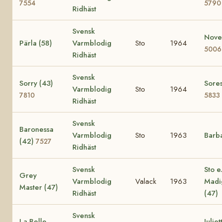
7554
5790
Ridhäst
Svensk
Novel
Pärla (58)
Varmblodig
Sto
1964
5006
Ridhäst
Svensk
Sorry (43)
Sores
Varmblodig
Sto
1964
7810
5833
Ridhäst
Svensk
Baronessa
Varmblodig
Sto
1963
Barb
(42)
7527
Ridhäst
Svensk
Sto e
Grey
Varmblodig
Valack
1963
Madi
Master (47)
Ridhäst
(47)
Svensk
La Belle
Juliet