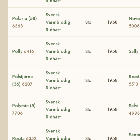
Ridhäst
Svensk
Polaria (58)
Novel
Varmblodig
Sto
1958
6368
5006
Ridhäst
Svensk
Polly
Varmblodig
Sto
1958
Sally
6416
Ridhäst
Svensk
Polstjärna
Rosst
Varmblodig
Sto
1958
(36)
6207
5513
Ridhäst
Svensk
Polymin (5)
Salvi 
Varmblodig
Sto
1958
7706
4998
Ridhäst
Svensk
Sanor
Rosita
Varmblodig
Sto
1958
6352