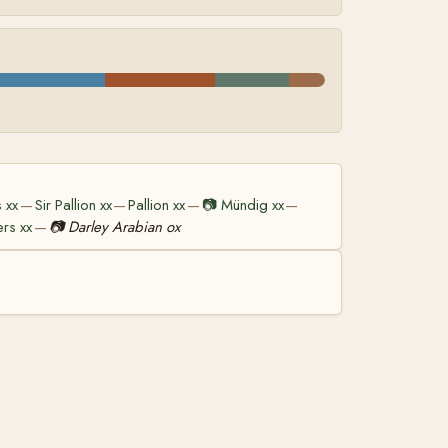
 xx
Sir Pallion xx
Pallion xx
📷
Mündig xx
—
—
—
—
ers xx
📷
Darley Arabian ox
—