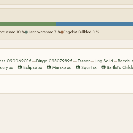
preussare 10 %
Hannoveranare 7 %
Engelskt Fullblod 3 %
oss 090062016
Dingo 098079895
Tresor
Jung Solid
Bacchus
—
—
—
—
cury xx
📷
Eclipse xx
📷
Marske xx
📷
Squirt xx
📷
Bartlet's Child
—
—
—
—