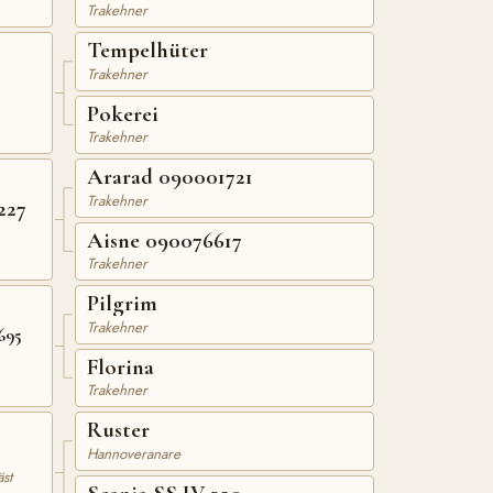
Trakehner
Tempelhüter
Trakehner
Pokerei
Trakehner
Ararad 090001721
Trakehner
227
Aisne 090076617
Trakehner
Pilgrim
Trakehner
695
Florina
Trakehner
Ruster
Hannoveranare
st