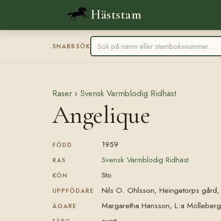
Häststam
SNABBSÖK
Raser
›
Svensk Varmblodig Ridhäst
Angelique
1959
FÖDD
Svensk Varmblodig Ridhäst
RAS
Sto
KÖN
Nils O. Ohlsson, Heingetorps gård,
UPPFÖDARE
Margaretha Hansson, L:a Mölleberga
ÄGARE
svart