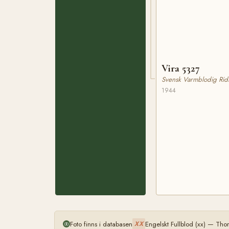
Vira 5327
Svensk Varmblodig Rid
1944
Foto finns i databasen
Engelskt Fullblod (xx) — Th
XX