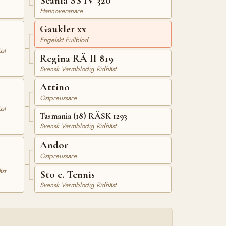
Scania SS IV 320
Hannoveranare
Gaukler xx
Engelskt Fullblod
st
Regina RÄ II 819
Svensk Varmblodig Ridhäst
Attino
Ostpreussare
st
Tasmania (18) RÄSK 1293
Svensk Varmblodig Ridhäst
Andor
Ostpreussare
st
Sto e. Tennis
Svensk Varmblodig Ridhäst