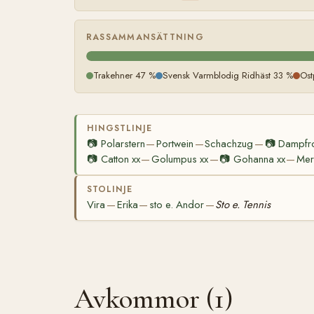
RASSAMMANSÄTTNING
Trakehner 47 %
Svensk Varmblodig Ridhäst 33 %
Ost
HINGSTLINJE
📷
Polarstern
Portwein
Schachzug
📷
Dampfr
—
—
—
📷
Catton xx
Golumpus xx
📷
Gohanna xx
Mer
—
—
—
STOLINJE
Vira
Erika
sto e. Andor
Sto e. Tennis
—
—
—
Avkommor (1)