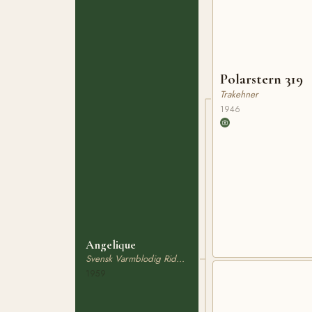
Polarstern 319
Trakehner
1946
Angelique
Svensk Varmblodig Ridhäst
1959