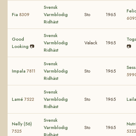
Svensk
Felic
Fia
Varmblodig
Sto
1965
8309
609
Ridhäst
Svensk
Good
Tog
Varmblodig
Valack
1965
Looking
📷
📷
Ridhäst
Svensk
Sess
Impala
Varmblodig
Sto
1965
7811
599
Ridhäst
Svensk
Lamé
Varmblodig
Sto
1965
Lail
7522
Ridhäst
Svensk
Nelly (56)
Nutr
Varmblodig
Sto
1965
7525
532
Ridhäst