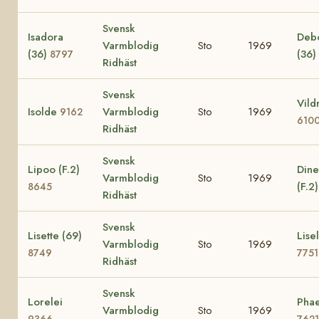
Svensk
Isadora
Deb
Varmblodig
Sto
1969
(36)
(36)
8797
Ridhäst
Svensk
Vild
Isolde
Varmblodig
Sto
1969
9162
610
Ridhäst
Svensk
Lipoo (F.2)
Dine
Varmblodig
Sto
1969
(F.2
8645
Ridhäst
Svensk
Lisette (69)
Lisel
Varmblodig
Sto
1969
8749
7751
Ridhäst
Svensk
Lorelei
Phae
Varmblodig
Sto
1969
9366
7621