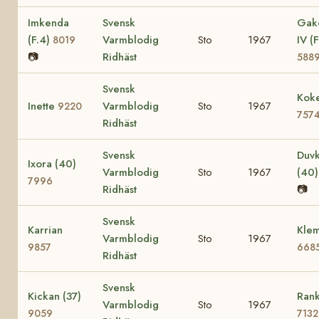
Imkenda
Svensk
Gak
(F.4)
Varmblodig
Sto
1967
IV (F
8019
📷
Ridhäst
588
Svensk
Koke
Inette
Varmblodig
Sto
1967
9220
757
Ridhäst
Svensk
Duvk
Ixora (40)
Varmblodig
Sto
1967
(40
7996
Ridhäst
📷
Svensk
Karrian
Klem
Varmblodig
Sto
1967
9857
668
Ridhäst
Svensk
Kickan (37)
Rank
Varmblodig
Sto
1967
9059
7132