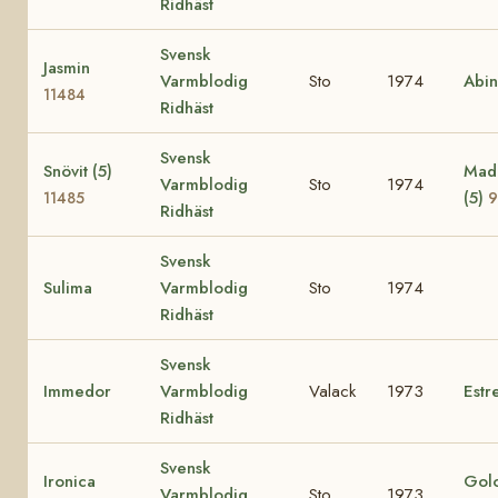
Ridhäst
Svensk
Jasmin
Varmblodig
Sto
1974
Abi
11484
Ridhäst
Svensk
Snövit (5)
Mad
Varmblodig
Sto
1974
(5)
11485
9
Ridhäst
Svensk
Sulima
Varmblodig
Sto
1974
Ridhäst
Svensk
Immedor
Varmblodig
Valack
1973
Estre
Ridhäst
Svensk
Ironica
Golo
Varmblodig
Sto
1973