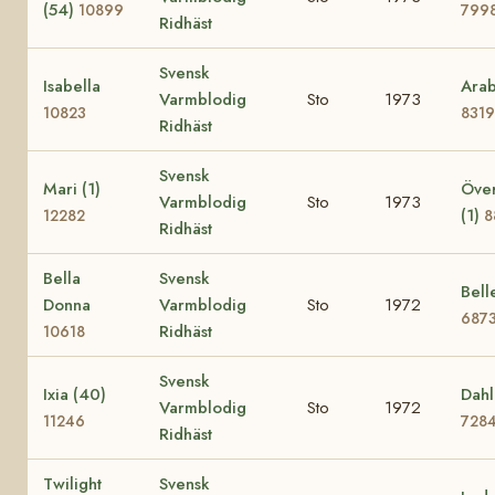
(54)
10899
799
Ridhäst
Svensk
Isabella
Arab
Varmblodig
Sto
1973
10823
8319
Ridhäst
Svensk
Mari (1)
Över
Varmblodig
Sto
1973
(1)
12282
8
Ridhäst
Bella
Svensk
Bell
Donna
Varmblodig
Sto
1972
687
Ridhäst
10618
Svensk
Ixia (40)
Dahl
Varmblodig
Sto
1972
11246
728
Ridhäst
Twilight
Svensk