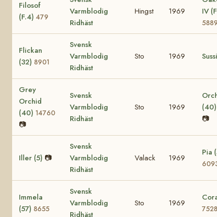
Filosof
Varmblodig
Hingst
1969
IV (F
(F.4)
479
Ridhäst
588
Svensk
Flickan
Varmblodig
Sto
1969
Suss
(32)
8901
Ridhäst
Grey
Svensk
Orc
Orchid
Varmblodig
Sto
1969
(40
(40)
14760
Ridhäst
📷
📷
Svensk
Pia (
Iller (5)
📷
Varmblodig
Valack
1969
609
Ridhäst
Svensk
Immela
Cora
Varmblodig
Sto
1969
(57)
8655
752
Ridhäst