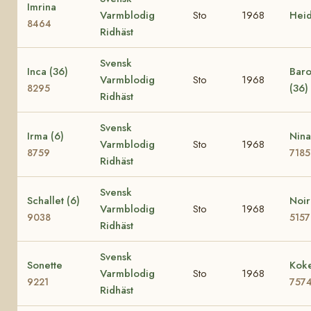
Imrina
Varmblodig
Sto
1968
Hei
8464
Ridhäst
Svensk
Inca (36)
Baro
Varmblodig
Sto
1968
(36)
8295
Ridhäst
Svensk
Irma (6)
Nina
Varmblodig
Sto
1968
8759
7185
Ridhäst
Svensk
Schallet (6)
Noir
Varmblodig
Sto
1968
9038
5157
Ridhäst
Svensk
Sonette
Koke
Varmblodig
Sto
1968
9221
757
Ridhäst