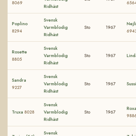
8069
656
Ridhäst
Svensk
Poplino
Nejl
Varmblodig
Sto
1967
8294
694
Ridhäst
Svensk
Rosette
Varmblodig
Sto
1967
Lin
8805
Ridhäst
Svensk
Sandra
Varmblodig
Sto
1967
Suss
9227
Ridhäst
Svensk
Roxa
Truxa
Varmblodig
Sto
1967
8028
988
Ridhäst
Svensk