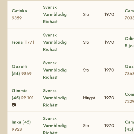
Svensk
Catinka
Cami
Varmblodig
Sto
1970
9359
703
Ridhäst
Svensk
Odin
Fiona
Varmblodig
Sto
1970
11771
Bijo
Ridhäst
Svensk
Gezetti
Gezi
Varmblodig
Sto
1970
(54)
9869
786
Ridhäst
Gimmic
Svensk
Comi
(45)
Varmblodig
Hingst
1970
RP 101
722
📷
Ridhäst
Svensk
Imka (45)
Cami
Varmblodig
Sto
1970
(45
9928
Ridhäst