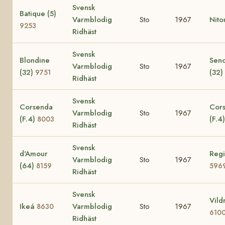
Svensk
Batique (5)
Varmblodig
Sto
1967
Nito
9253
Ridhäst
Svensk
Blondine
Seno
Varmblodig
Sto
1967
(32)
(32)
9751
Ridhäst
Svensk
Corsenda
Cors
Varmblodig
Sto
1967
(F.4)
(F.4
8003
Ridhäst
Svensk
d'Amour
Regi
Varmblodig
Sto
1967
(64)
8159
596
Ridhäst
Svensk
Vild
Ikeá
Varmblodig
Sto
1967
8630
610
Ridhäst