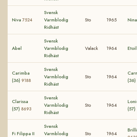
Svensk
Niva
Varmblodig
Sto
1965
Nin
7524
Ridhäst
Svensk
Abel
Varmblodig
Valack
1964
Etoi
Ridhäst
Svensk
Carimba
Car
Varmblodig
Sto
1964
(36)
(36)
9188
Ridhäst
Svensk
Clarissa
Loni
Varmblodig
Sto
1964
(57)
(57)
8693
Ridhäst
Svensk
Brill
Fi Filippa II
Varmblodig
Sto
1964