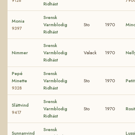
9128
790
Ridhäst
Svensk
Monia
Varmblodig
Sto
1970
Min
9397
Ridhäst
Svensk
Nimmer
Varmblodig
Valack
1970
Nel
Ridhäst
Pepé
Svensk
Minette
Varmblodig
Sto
1970
Peti
Ridhäst
9328
Svensk
Slättvind
Varmblodig
Sto
1970
Rosi
9417
Ridhäst
Svensk
Sunnanvind
Lussi