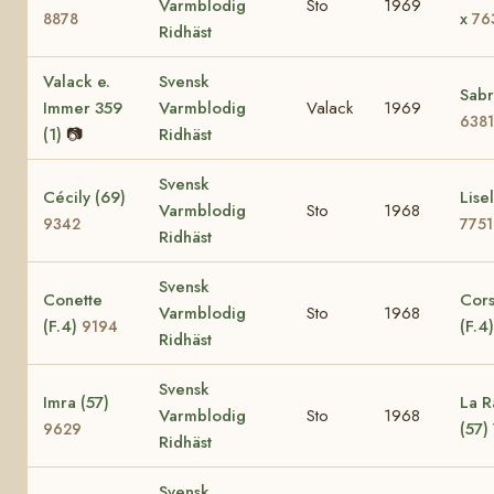
Varmblodig
Sto
1969
x
8878
76
Ridhäst
Valack e.
Svensk
Sabr
Immer 359
Varmblodig
Valack
1969
6381
(1)
📷
Ridhäst
Svensk
Cécily (69)
Lisel
Varmblodig
Sto
1968
9342
7751
Ridhäst
Svensk
Conette
Cors
Varmblodig
Sto
1968
(F.4)
(F.4
9194
Ridhäst
Svensk
Imra (57)
La R
Varmblodig
Sto
1968
(57)
9629
Ridhäst
Svensk