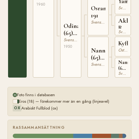
Yama
1960
Osram
Svensk Varmblodig Ridhäst
191
Akleja
Svensk Varmblodig Ridhäst
Odina
RÄc
Svensk Varmblodig Ridhäst
(65)
1845
5620
Svensk Varmblodig Ridhäst
Kyffhäu
1950
Nanna
Ostpreussare
(65)
Nansy
2834
Svensk Varmblodig Ridhäst
(65)
Svensk Varmblodig Ridhäst
RÄSK
2148
Foto finns i databasen
Eros (18) — förekommer mer än en gång (linjeavel)
Arabiskt Fullblod (ox)
OX
RASSAMMANSÄTTNING