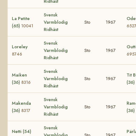
Ridhäst
Svensk
La Petite
Odet
Varmblodig
Sto
1967
(65)
10041
652
Ridhäst
Svensk
Loreley
Gutt
Varmblodig
Sto
1967
8746
695
Ridhäst
Svensk
Maiken
Tit Bi
Varmblodig
Sto
1967
(36)
(36)
8316
Ridhäst
Svensk
Makenda
Ramo
Varmblodig
Sto
1967
(36)
(36)
8317
Ridhäst
Svensk
Netti (54)
Pärl
Varmblodig
Sto
1967