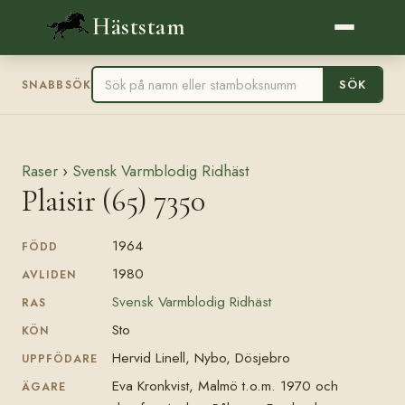
Häststam
SÖK
SNABBSÖK
Raser
›
Svensk Varmblodig Ridhäst
Plaisir (65) 7350
1964
FÖDD
1980
AVLIDEN
Svensk Varmblodig Ridhäst
RAS
Sto
KÖN
Hervid Linell, Nybo, Dösjebro
UPPFÖDARE
Eva Kronkvist, Malmö t.o.m. 1970 och
ÄGARE