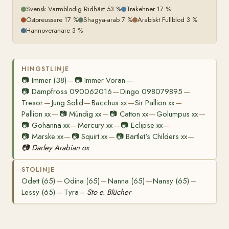
Svensk Varmblodig Ridhäst 53 %
Trakehner 17 %
Ostpreussare 17 %
Shagya-arab 7 %
Arabiskt Fullblod 3 %
Hannoveranare 3 %
HINGSTLINJE
📷
Immer (38)
📷
Immer Voran
—
—
📷
Dampfross 090062016
Dingo 098079895
—
—
Tresor
Jung Solid
Bacchus xx
Sir Pallion xx
—
—
—
—
Pallion xx
📷
Mündig xx
📷
Catton xx
Golumpus xx
—
—
—
—
📷
Gohanna xx
Mercury xx
📷
Eclipse xx
—
—
—
📷
Marske xx
📷
Squirt xx
📷
Bartlet's Childers xx
—
—
—
📷
Darley Arabian ox
STOLINJE
Odett (65)
Odina (65)
Nanna (65)
Nansy (65)
—
—
—
—
Lessy (65)
Tyra
Sto e. Blücher
—
—