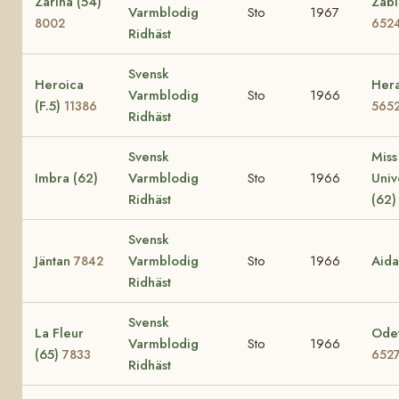
Zarina (54)
Zabi
Varmblodig
Sto
1967
8002
652
Ridhäst
Svensk
Heroica
Hera
Varmblodig
Sto
1966
(F.5)
11386
565
Ridhäst
Svensk
Miss
Imbra (62)
Varmblodig
Sto
1966
Uni
Ridhäst
(62
Svensk
Jäntan
Varmblodig
Sto
1966
Aid
7842
Ridhäst
Svensk
La Fleur
Odet
Varmblodig
Sto
1966
(65)
7833
652
Ridhäst