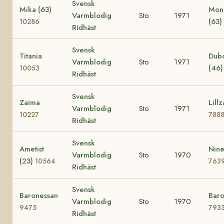
Svensk
Mika (63)
Mon
Varmblodig
Sto
1971
(63)
10286
Ridhäst
Svensk
Titania
Dub
Varmblodig
Sto
1971
(46
10053
Ridhäst
Svensk
Zaima
Lillz
Varmblodig
Sto
1971
10227
788
Ridhäst
Svensk
Ametist
Nine
Varmblodig
Sto
1970
(23)
10564
763
Ridhäst
Svensk
Baronessan
Baro
Varmblodig
Sto
1970
9475
793
Ridhäst