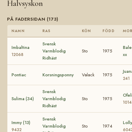
Halvsyskon
PÅ FADERSIDAN (173)
NAMN
RAS
KÖN
FÖDD
MO
Svensk
Imbaltina
Bale
Varmblodig
Sto
1975
xx
12068
Ridhäst
Jua
Pontiac
Korsningsponny
Valack
1975
241
Svensk
Ofel
Sulima (34)
Varmblodig
Sto
1975
101
Ridhäst
Svensk
Immy (13)
Lolly
Varmblodig
Sto
1974
9432
604