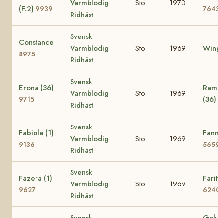
Varmblodig
Sto
1970
(F.2)
9939
764
Ridhäst
Svensk
Constance
Varmblodig
Sto
1969
Wing
8975
Ridhäst
Svensk
Erona (36)
Ramo
Varmblodig
Sto
1969
(36)
9715
Ridhäst
Svensk
Fabiola (1)
Fann
Varmblodig
Sto
1969
9136
565
Ridhäst
Svensk
Fazera (1)
Farit
Varmblodig
Sto
1969
9627
624
Ridhäst
Svensk
Gak