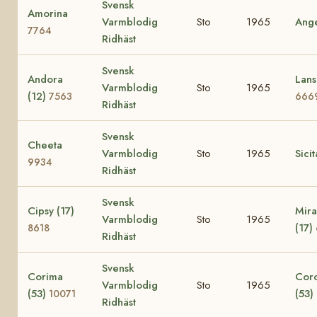
Svensk
Amorina
Varmblodig
Sto
1965
Ang
7764
Ridhäst
Svensk
Andora
Lans
Varmblodig
Sto
1965
(12)
7563
666
Ridhäst
Svensk
Cheeta
Varmblodig
Sto
1965
Sici
9934
Ridhäst
Svensk
Cipsy (17)
Mira
Varmblodig
Sto
1965
(17)
8618
Ridhäst
Svensk
Corima
Cor
Varmblodig
Sto
1965
(53)
(53)
10071
Ridhäst