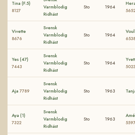
Tina (F.5)
Hera
Varmblodig
Sto
1964
8127
565
Ridhäst
Svensk
Vivette
Voul
Varmblodig
Sto
1964
8676
653
Ridhäst
Svensk
Yes (47)
Yvet
Varmblodig
Sto
1964
7443
502
Ridhäst
Svensk
Aja
Varmblodig
Sto
1963
Tan
7789
Ridhäst
Svensk
Aya (1)
Amé 
Varmblodig
Sto
1963
7322
559
Ridhäst