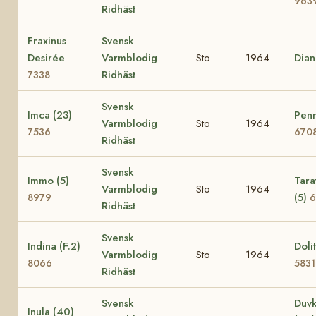
963
Ridhäst
Fraxinus
Svensk
Desirée
Varmblodig
Sto
1964
Dia
Ridhäst
7338
Svensk
Imca (23)
Penn
Varmblodig
Sto
1964
7536
670
Ridhäst
Svensk
Immo (5)
Tara
Varmblodig
Sto
1964
(5)
8979
6
Ridhäst
Svensk
Indina (F.2)
Dolit
Varmblodig
Sto
1964
8066
5831
Ridhäst
Svensk
Duvk
Inula (40)