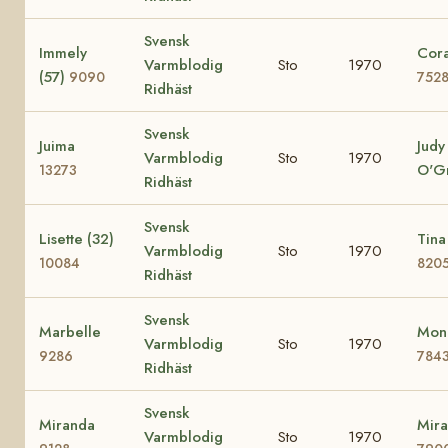
Svensk
Immely
Cora
Varmblodig
Sto
1970
(57)
9090
752
Ridhäst
Svensk
Juima
Judy
Varmblodig
Sto
1970
O'G
13273
Ridhäst
Svensk
Lisette (32)
Tina
Varmblodig
Sto
1970
10084
820
Ridhäst
Svensk
Marbelle
Mona
Varmblodig
Sto
1970
9286
784
Ridhäst
Svensk
Miranda
Mira
Varmblodig
Sto
1970