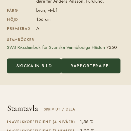
därefter Anders Pålsson, Furulund.
brun, vtvbf
FÄRG
156 cm
HÖJD
A
PREMIERAD
STAMBÖCKER
SWB Riksstambok för Svenska Varmblodiga Hästen
7350
SKICKA IN BILD
RAPPORTERA FEL
Stamtavla
SKRIV UT / DELA
1,56 %
INAVELSKOEFFICIENT (4 NIVÅER)
3,20 %