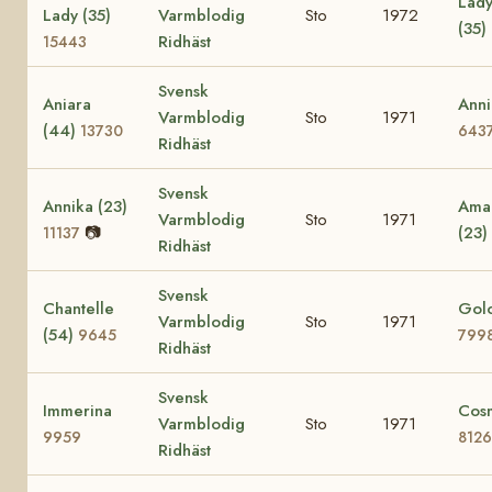
Lady
Lady (35)
Varmblodig
Sto
1972
(35)
Ridhäst
15443
Svensk
Aniara
Anni
Varmblodig
Sto
1971
(44)
13730
643
Ridhäst
Svensk
Annika (23)
Amac
Varmblodig
Sto
1971
📷
(23)
11137
Ridhäst
Svensk
Chantelle
Golo
Varmblodig
Sto
1971
(54)
9645
799
Ridhäst
Svensk
Immerina
Cos
Varmblodig
Sto
1971
9959
8126
Ridhäst