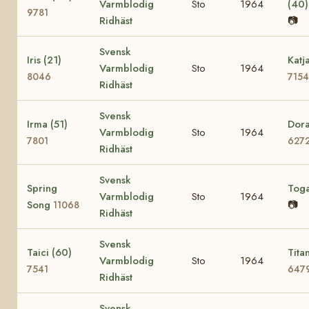
Varmblodig
Sto
1964
(40
9781
Ridhäst
📷
Svensk
Iris (21)
Katj
Varmblodig
Sto
1964
8046
7154
Ridhäst
Svensk
Irma (51)
Dora
Varmblodig
Sto
1964
7801
627
Ridhäst
Svensk
Spring
Tog
Varmblodig
Sto
1964
Song
📷
11068
Ridhäst
Svensk
Taici (60)
Tita
Varmblodig
Sto
1964
7541
647
Ridhäst
Svensk