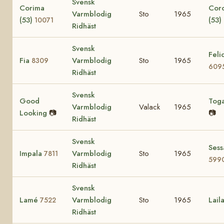
Svensk
Corima
Cor
Varmblodig
Sto
1965
(53)
(53)
10071
Ridhäst
Svensk
Felic
Fia
Varmblodig
Sto
1965
8309
609
Ridhäst
Svensk
Good
Tog
Varmblodig
Valack
1965
Looking
📷
📷
Ridhäst
Svensk
Sess
Impala
Varmblodig
Sto
1965
7811
599
Ridhäst
Svensk
Lamé
Varmblodig
Sto
1965
Lail
7522
Ridhäst