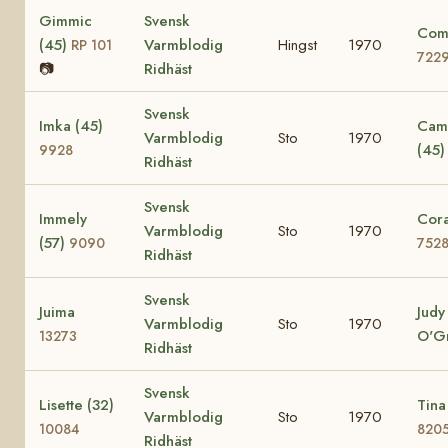
Gimmic
Svensk
Comi
(45)
Varmblodig
Hingst
1970
RP 101
722
📷
Ridhäst
Svensk
Imka (45)
Cami
Varmblodig
Sto
1970
(45
9928
Ridhäst
Svensk
Immely
Cora
Varmblodig
Sto
1970
(57)
9090
752
Ridhäst
Svensk
Juima
Judy
Varmblodig
Sto
1970
O'G
13273
Ridhäst
Svensk
Lisette (32)
Tina
Varmblodig
Sto
1970
10084
820
Ridhäst