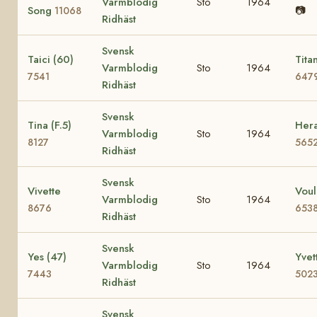
Varmblodig
Sto
1964
Song
📷
11068
Ridhäst
Svensk
Taici (60)
Tita
Varmblodig
Sto
1964
7541
647
Ridhäst
Svensk
Tina (F.5)
Hera
Varmblodig
Sto
1964
8127
565
Ridhäst
Svensk
Vivette
Voul
Varmblodig
Sto
1964
8676
653
Ridhäst
Svensk
Yes (47)
Yvet
Varmblodig
Sto
1964
7443
502
Ridhäst
Svensk