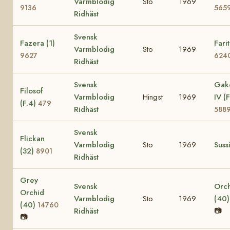
Varmblodig
Sto
1969
9136
565
Ridhäst
Svensk
Fazera (1)
Farit
Varmblodig
Sto
1969
9627
624
Ridhäst
Svensk
Gak
Filosof
Varmblodig
Hingst
1969
IV (F
(F.4)
479
Ridhäst
588
Svensk
Flickan
Varmblodig
Sto
1969
Suss
(32)
8901
Ridhäst
Grey
Svensk
Orc
Orchid
Varmblodig
Sto
1969
(40
(40)
14760
Ridhäst
📷
📷