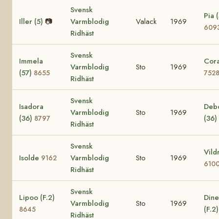
Svensk
Pia (
Iller (5)
📷
Varmblodig
Valack
1969
609
Ridhäst
Svensk
Immela
Cora
Varmblodig
Sto
1969
(57)
8655
752
Ridhäst
Svensk
Isadora
Deb
Varmblodig
Sto
1969
(36)
(36)
8797
Ridhäst
Svensk
Vild
Isolde
Varmblodig
Sto
1969
9162
610
Ridhäst
Svensk
Lipoo (F.2)
Dine
Varmblodig
Sto
1969
(F.2
8645
Ridhäst