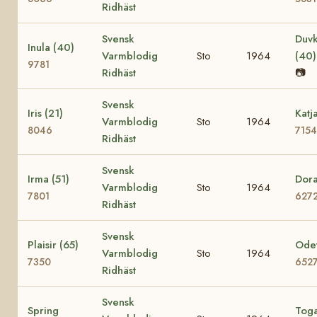
Ridhäst
Svensk
Duvk
Inula (40)
Varmblodig
Sto
1964
(40
9781
Ridhäst
📷
Svensk
Iris (21)
Katj
Varmblodig
Sto
1964
8046
7154
Ridhäst
Svensk
Irma (51)
Dora
Varmblodig
Sto
1964
7801
627
Ridhäst
Svensk
Plaisir (65)
Odet
Varmblodig
Sto
1964
7350
652
Ridhäst
Svensk
Spring
Tog