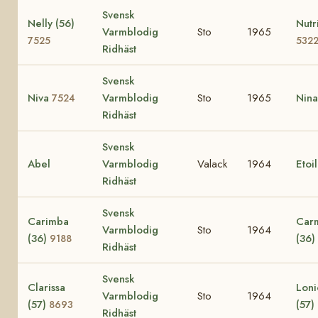
Svensk
Nelly (56)
Nutr
Varmblodig
Sto
1965
7525
532
Ridhäst
Svensk
Niva
Varmblodig
Sto
1965
Nin
7524
Ridhäst
Svensk
Abel
Varmblodig
Valack
1964
Etoi
Ridhäst
Svensk
Carimba
Car
Varmblodig
Sto
1964
(36)
(36)
9188
Ridhäst
Svensk
Clarissa
Loni
Varmblodig
Sto
1964
(57)
(57)
8693
Ridhäst