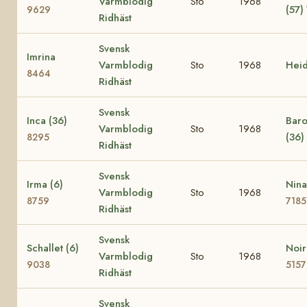
Varmblodig
Sto
1968
(57)
9629
Ridhäst
Svensk
Imrina
Varmblodig
Sto
1968
Hei
8464
Ridhäst
Svensk
Inca (36)
Baro
Varmblodig
Sto
1968
(36)
8295
Ridhäst
Svensk
Irma (6)
Nina
Varmblodig
Sto
1968
8759
7185
Ridhäst
Svensk
Schallet (6)
Noir
Varmblodig
Sto
1968
9038
5157
Ridhäst
Svensk