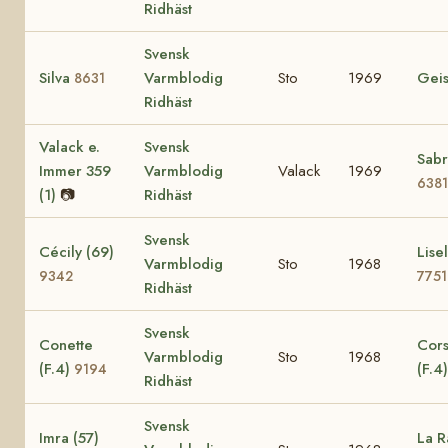
Ridhäst
Svensk
Silva
Varmblodig
Sto
1969
Gei
8631
Ridhäst
Valack e.
Svensk
Sabr
Immer 359
Varmblodig
Valack
1969
6381
(1)
📷
Ridhäst
Svensk
Cécily (69)
Lisel
Varmblodig
Sto
1968
9342
7751
Ridhäst
Svensk
Conette
Cors
Varmblodig
Sto
1968
(F.4)
(F.4
9194
Ridhäst
Svensk
Imra (57)
La R