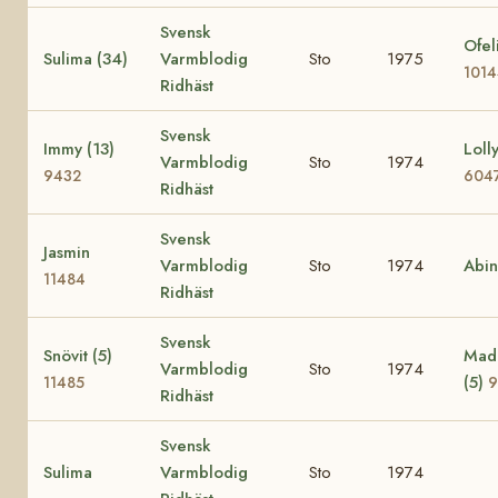
Svensk
Ofel
Sulima (34)
Varmblodig
Sto
1975
101
Ridhäst
Svensk
Immy (13)
Lolly
Varmblodig
Sto
1974
9432
604
Ridhäst
Svensk
Jasmin
Varmblodig
Sto
1974
Abi
11484
Ridhäst
Svensk
Snövit (5)
Mad
Varmblodig
Sto
1974
(5)
11485
9
Ridhäst
Svensk
Sulima
Varmblodig
Sto
1974