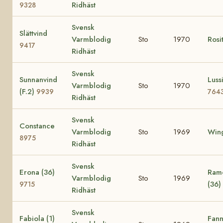
Ridhäst
9328
Svensk
Slättvind
Varmblodig
Sto
1970
Rosi
9417
Ridhäst
Svensk
Sunnanvind
Lussi
Varmblodig
Sto
1970
(F.2)
9939
764
Ridhäst
Svensk
Constance
Varmblodig
Sto
1969
Wing
8975
Ridhäst
Svensk
Erona (36)
Ramo
Varmblodig
Sto
1969
(36)
9715
Ridhäst
Svensk
Fabiola (1)
Fann