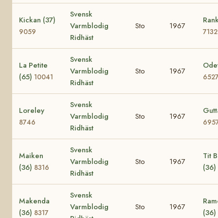
Svensk
Kickan (37)
Rank
Varmblodig
Sto
1967
9059
7132
Ridhäst
Svensk
La Petite
Odet
Varmblodig
Sto
1967
(65)
10041
652
Ridhäst
Svensk
Loreley
Gutt
Varmblodig
Sto
1967
8746
695
Ridhäst
Svensk
Maiken
Tit Bi
Varmblodig
Sto
1967
(36)
(36)
8316
Ridhäst
Svensk
Makenda
Ramo
Varmblodig
Sto
1967
(36)
(36)
8317