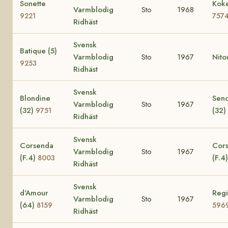
Sonette
Koke
Varmblodig
Sto
1968
9221
757
Ridhäst
Svensk
Batique (5)
Varmblodig
Sto
1967
Nito
9253
Ridhäst
Svensk
Blondine
Seno
Varmblodig
Sto
1967
(32)
(32)
9751
Ridhäst
Svensk
Corsenda
Cors
Varmblodig
Sto
1967
(F.4)
(F.4
8003
Ridhäst
Svensk
d'Amour
Regi
Varmblodig
Sto
1967
(64)
8159
596
Ridhäst