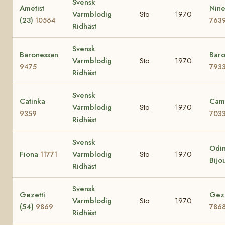
Svensk
Ametist
Nine
Varmblodig
Sto
1970
(23)
10564
763
Ridhäst
Svensk
Baronessan
Baro
Varmblodig
Sto
1970
9475
793
Ridhäst
Svensk
Catinka
Cami
Varmblodig
Sto
1970
9359
703
Ridhäst
Svensk
Odin
Fiona
Varmblodig
Sto
1970
11771
Bijo
Ridhäst
Svensk
Gezetti
Gezi
Varmblodig
Sto
1970
(54)
9869
786
Ridhäst