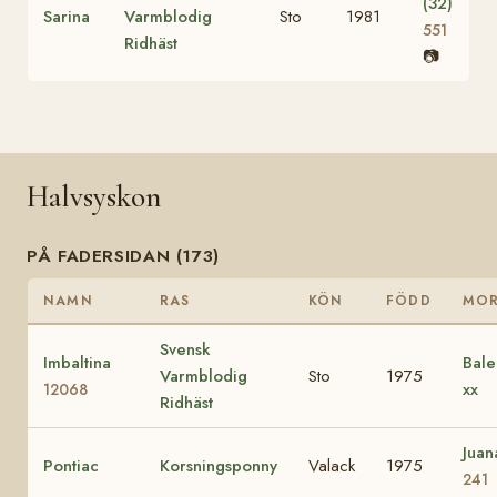
(32)
Sarina
Varmblodig
Sto
1981
551
Ridhäst
📷
Halvsyskon
PÅ FADERSIDAN (173)
NAMN
RAS
KÖN
FÖDD
MO
Svensk
Imbaltina
Bale
Varmblodig
Sto
1975
xx
12068
Ridhäst
Jua
Pontiac
Korsningsponny
Valack
1975
241