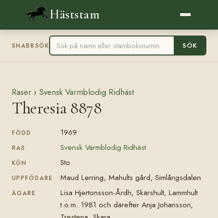
Häststam
SÖK
SNABBSÖK
Raser
›
Svensk Varmblodig Ridhäst
Theresia 8878
1969
FÖDD
Svensk Varmblodig Ridhäst
RAS
Sto
KÖN
Maud Lerring, Mahults gård, Simlångsdalen
UPPFÖDARE
Lisa Hjertonsson-Årdh, Skärshult, Lammhult
ÄGARE
t.o.m. 1981 och därefter Anja Johansson,
Trestena, Skara.