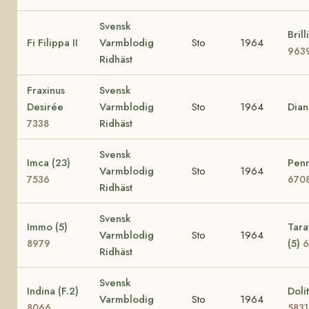
Svensk
Brill
Fi Filippa II
Varmblodig
Sto
1964
963
Ridhäst
Fraxinus
Svensk
Desirée
Varmblodig
Sto
1964
Dia
Ridhäst
7338
Svensk
Imca (23)
Penn
Varmblodig
Sto
1964
7536
670
Ridhäst
Svensk
Immo (5)
Tara
Varmblodig
Sto
1964
(5)
8979
6
Ridhäst
Svensk
Indina (F.2)
Dolit
Varmblodig
Sto
1964
8066
5831