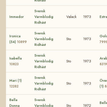
Ridhäst
Svensk
Immedor
Varmblodig
Valack
1973
Estre
Ridhäst
Svensk
Ironica
Golo
Varmblodig
Sto
1973
(54)
10899
799
Ridhäst
Svensk
Isabella
Arab
Varmblodig
Sto
1973
10823
8319
Ridhäst
Svensk
Mari (1)
Över
Varmblodig
Sto
1973
(1)
12282
8
Ridhäst
Bella
Svensk
Bell
Donna
Varmblodig
Sto
1972