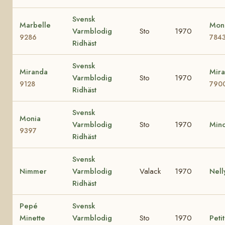
Svensk
Marbelle
Mona
Varmblodig
Sto
1970
9286
784
Ridhäst
Svensk
Miranda
Mira
Varmblodig
Sto
1970
9128
790
Ridhäst
Svensk
Monia
Varmblodig
Sto
1970
Min
9397
Ridhäst
Svensk
Nimmer
Varmblodig
Valack
1970
Nel
Ridhäst
Pepé
Svensk
Minette
Varmblodig
Sto
1970
Peti