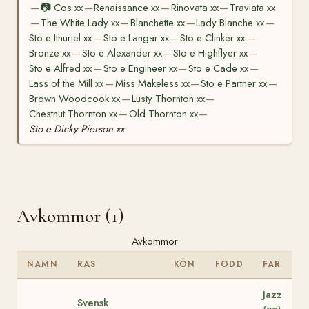
📷
Cos xx
Renaissance xx
Rinovata xx
Traviata xx
—
—
—
—
The White Lady xx
Blanchette xx
Lady Blanche xx
—
—
—
—
Sto e Ithuriel xx
Sto e Langar xx
Sto e Clinker xx
—
—
—
Bronze xx
Sto e Alexander xx
Sto e Highflyer xx
—
—
—
Sto e Alfred xx
Sto e Engineer xx
Sto e Cade xx
—
—
—
Lass of the Mill xx
Miss Makeless xx
Sto e Partner xx
—
—
—
Brown Woodcook xx
Lusty Thornton xx
—
—
Chestnut Thornton xx
Old Thornton xx
—
—
Sto e Dicky Pierson xx
Avkommor (1)
Avkommor
NAMN
RAS
KÖN
FÖDD
FAR
Jazz
Svensk