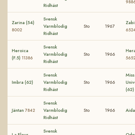
988
Ridhäst
Svensk
Zarina (54)
Zabi
Varmblodig
Sto
1967
8002
652
Ridhäst
Svensk
Heroica
Hera
Varmblodig
Sto
1966
(F.5)
11386
565
Ridhäst
Svensk
Miss
Imbra (62)
Varmblodig
Sto
1966
Uni
Ridhäst
(62
Svensk
Jäntan
Varmblodig
Sto
1966
Aid
7842
Ridhäst
Svensk
La Fleur
Odet