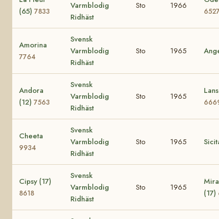
Varmblodig
Sto
1966
(65)
7833
652
Ridhäst
Svensk
Amorina
Varmblodig
Sto
1965
Ang
7764
Ridhäst
Svensk
Andora
Lans
Varmblodig
Sto
1965
(12)
7563
666
Ridhäst
Svensk
Cheeta
Varmblodig
Sto
1965
Sici
9934
Ridhäst
Svensk
Cipsy (17)
Mira
Varmblodig
Sto
1965
(17)
8618
Ridhäst