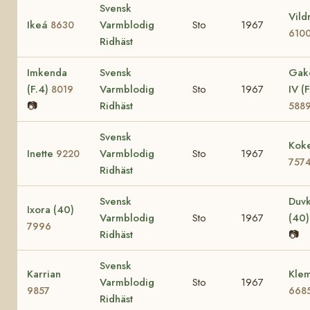
Svensk
Vild
Ikeá
Varmblodig
Sto
1967
8630
610
Ridhäst
Imkenda
Svensk
Gak
(F.4)
Varmblodig
Sto
1967
IV (F
8019
📷
Ridhäst
588
Svensk
Koke
Inette
Varmblodig
Sto
1967
9220
757
Ridhäst
Svensk
Duvk
Ixora (40)
Varmblodig
Sto
1967
(40
7996
Ridhäst
📷
Svensk
Karrian
Klem
Varmblodig
Sto
1967
9857
668
Ridhäst