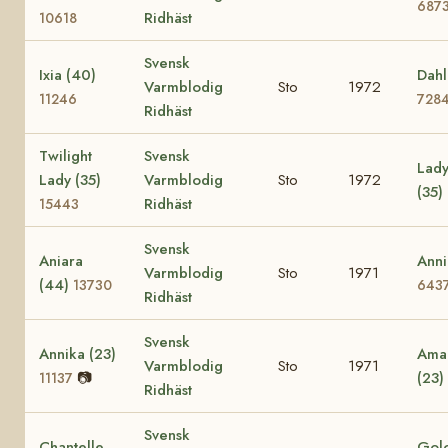
687
Ridhäst
10618
Svensk
Ixia (40)
Dahl
Varmblodig
Sto
1972
11246
728
Ridhäst
Twilight
Svensk
Lady
Lady (35)
Varmblodig
Sto
1972
(35)
Ridhäst
15443
Svensk
Aniara
Anni
Varmblodig
Sto
1971
(44)
13730
643
Ridhäst
Svensk
Annika (23)
Amac
Varmblodig
Sto
1971
📷
(23)
11137
Ridhäst
Svensk
Chantelle
Golo