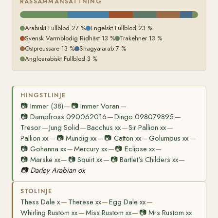
RASSAMMANSÄTTNING
Arabiskt Fullblod 27 %
Engelskt Fullblod 23 %
Svensk Varmblodig Ridhäst 13 %
Trakehner 13 %
Ostpreussare 13 %
Shagya-arab 7 %
Angloarabiskt Fullblod 3 %
HINGSTLINJE
📷
Immer (38)
📷
Immer Voran
—
—
📷
Dampfross 090062016
Dingo 098079895
—
—
Tresor
Jung Solid
Bacchus xx
Sir Pallion xx
—
—
—
—
Pallion xx
📷
Mündig xx
📷
Catton xx
Golumpus xx
—
—
—
—
📷
Gohanna xx
Mercury xx
📷
Eclipse xx
—
—
—
📷
Marske xx
📷
Squirt xx
📷
Bartlet's Childers xx
—
—
—
📷
Darley Arabian ox
STOLINJE
Thess Dale x
Therese xx
Egg Dale xx
—
—
—
Whirling Rustom xx
Miss Rustom xx
📷
Mrs Rustom xx
—
—