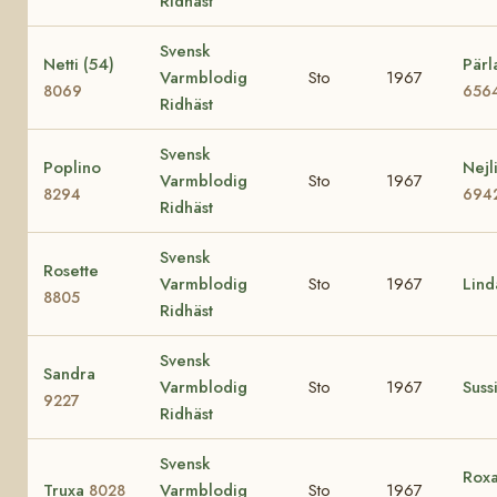
Ridhäst
Svensk
Netti (54)
Pärl
Varmblodig
Sto
1967
8069
656
Ridhäst
Svensk
Poplino
Nejl
Varmblodig
Sto
1967
8294
694
Ridhäst
Svensk
Rosette
Varmblodig
Sto
1967
Lin
8805
Ridhäst
Svensk
Sandra
Varmblodig
Sto
1967
Suss
9227
Ridhäst
Svensk
Roxa
Truxa
Varmblodig
Sto
1967
8028