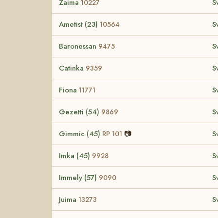
Zaima
S
10227
Ametist (23)
S
10564
Baronessan
S
9475
Catinka
S
9359
Fiona
S
11771
Gezetti (54)
S
9869
Gimmic (45)
📷
S
RP 101
Imka (45)
S
9928
Immely (57)
S
9090
Juima
S
13273