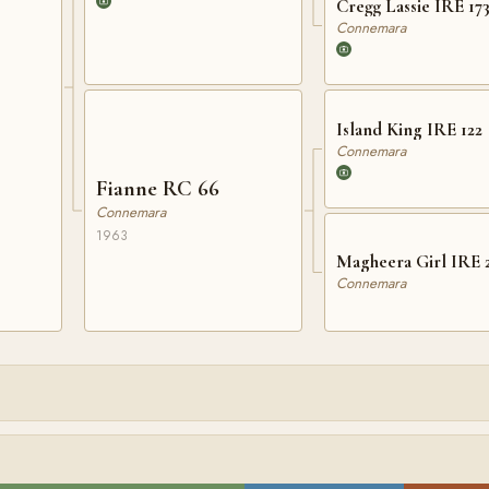
Cregg Lassie IRE 17
Connemara
Island King IRE 122
Connemara
Fianne RC 66
Connemara
1963
Magheera Girl IRE 
Connemara