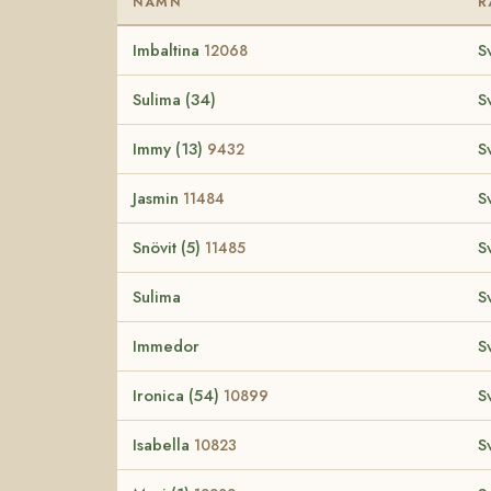
NAMN
R
Imbaltina
S
12068
Sulima (34)
S
Immy (13)
S
9432
Jasmin
S
11484
Snövit (5)
S
11485
Sulima
S
Immedor
S
Ironica (54)
S
10899
Isabella
S
10823