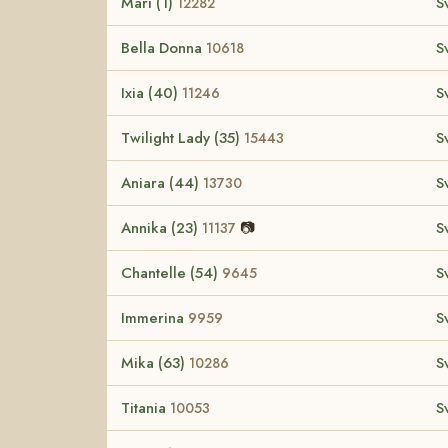
Mari (1)
S
12282
Bella Donna
S
10618
Ixia (40)
S
11246
Twilight Lady (35)
S
15443
Aniara (44)
S
13730
Annika (23)
📷
S
11137
Chantelle (54)
S
9645
Immerina
S
9959
Mika (63)
S
10286
Titania
S
10053