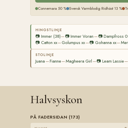
Connemara 50 %
Svensk Varmblodig Ridhäst 13 %
T
HINGSTLINJE
📷
Immer (38)
📷
Immer Voran
📷
Dampfross 
—
—
📷
Catton xx
Golumpus xx
📷
Gohanna xx
Mer
—
—
—
STOLINJE
Juana
Fianne
Magheera Girl
📷
Leam Lassie
—
—
—
Halvsyskon
PÅ FADERSIDAN (173)