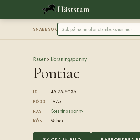
Häststam
SNABBSÖK
Raser
›
Korsningsponny
Pontiac
45-75-5036
ID
1975
FÖDD
Korsningsponny
RAS
Valack
KÖN
SKICKA IN BILD
RAPPORTERA F