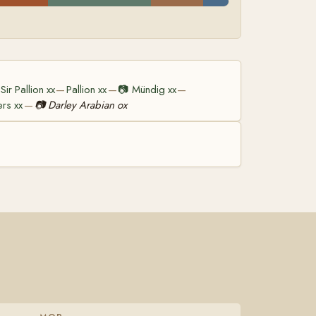
Sir Pallion xx
Pallion xx
📷
Mündig xx
—
—
—
ers xx
📷
Darley Arabian ox
—