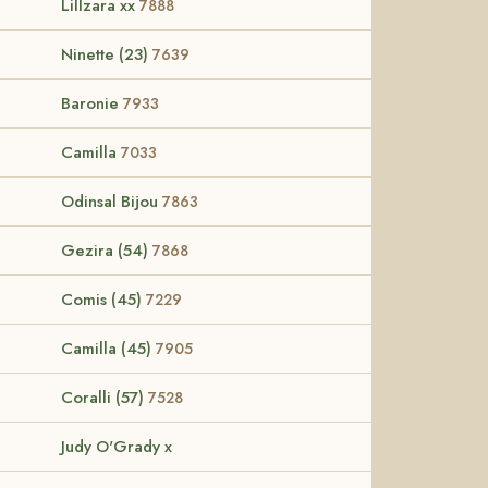
Lillzara xx
7888
Ninette (23)
7639
Baronie
7933
Camilla
7033
Odinsal Bijou
7863
Gezira (54)
7868
Comis (45)
7229
Camilla (45)
7905
Coralli (57)
7528
Judy O'Grady x