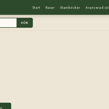
Start
Raser
Stamböcker
Avancerad sö
SÖK
EL