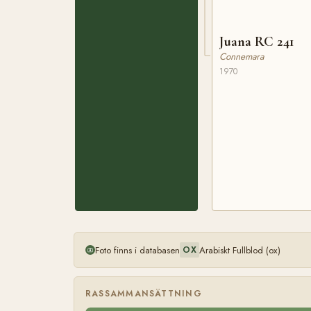
Juana RC 241
Connemara
1970
Foto finns i databasen
Arabiskt Fullblod (ox)
OX
RASSAMMANSÄTTNING