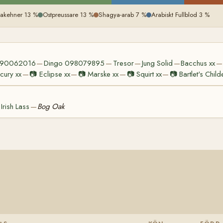
rakehner 13 %
Ostpreussare 13 %
Shagya-arab 7 %
Arabiskt Fullblod 3 %
090062016
Dingo 098079895
Tresor
Jung Solid
Bacchus xx
—
—
—
—
—
cury xx
📷
Eclipse xx
📷
Marske xx
📷
Squirt xx
📷
Bartlet's Child
—
—
—
—
Irish Lass
Bog Oak
—
—