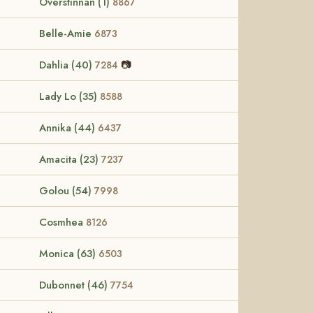
Överstinnan (1)
8867
Belle-Amie
6873
Dahlia (40)
📷
7284
Lady Lo (35)
8588
Annika (44)
6437
Amacita (23)
7237
Golou (54)
7998
Cosmhea
8126
Monica (63)
6503
Dubonnet (46)
7754