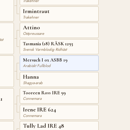
Trakehner
Irmintraut
Trakehner
Attino
Ostpreussare
st
Tasmania (18) RÄSK 1293
Svensk Varmblodig Ridhäst
Mersuch I ox ASBB 19
Arabiskt Fullblod
Hanna
Shagya-arab
Tooreen Ross IRE 99
1
Connemara
Irene IRE 624
Connemara
Tully Lad IRE 48