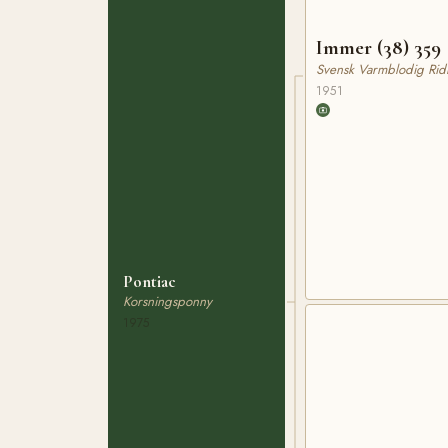
Immer (38) 359
Svensk Varmblodig Rid
1951
Pontiac
Korsningsponny
1975