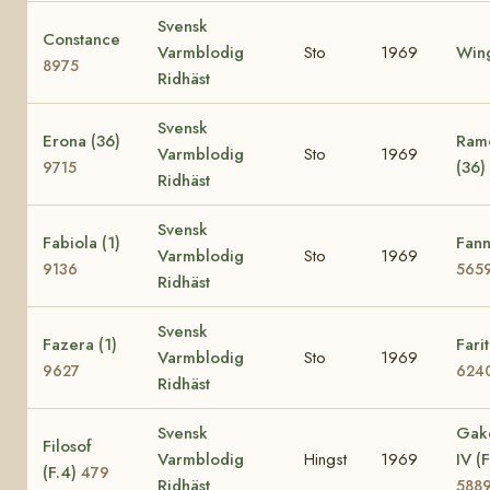
Svensk
Constance
Varmblodig
Sto
1969
Wing
8975
Ridhäst
Svensk
Erona (36)
Ramo
Varmblodig
Sto
1969
(36)
9715
Ridhäst
Svensk
Fabiola (1)
Fann
Varmblodig
Sto
1969
9136
565
Ridhäst
Svensk
Fazera (1)
Farit
Varmblodig
Sto
1969
9627
624
Ridhäst
Svensk
Gak
Filosof
Varmblodig
Hingst
1969
IV (F
(F.4)
479
Ridhäst
588