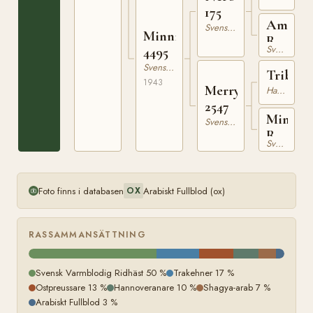
175
Amory
Svensk Varmblodig Ridhäst
Minni
RÄSK
Svensk Varmblodig Ridhäst
4495
1431
Svensk Varmblodig Ridhäst
Tribun
1943
Merry
Hannoveranare
2547
Minind
Svensk Varmblodig Ridhäst
RÄSK
Svensk Varmblodig Ridhäst
1890
Foto finns i databasen
Arabiskt Fullblod (ox)
OX
RASSAMMANSÄTTNING
Svensk Varmblodig Ridhäst 50 %
Trakehner 17 %
Ostpreussare 13 %
Hannoveranare 10 %
Shagya-arab 7 %
Arabiskt Fullblod 3 %