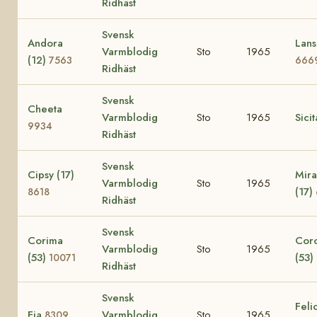
Ridhäst
Svensk
Andora
Lans
Varmblodig
Sto
1965
(12)
7563
666
Ridhäst
Svensk
Cheeta
Varmblodig
Sto
1965
Sici
9934
Ridhäst
Svensk
Cipsy (17)
Mira
Varmblodig
Sto
1965
(17)
8618
Ridhäst
Svensk
Corima
Cor
Varmblodig
Sto
1965
(53)
(53)
10071
Ridhäst
Svensk
Felic
Fia
Varmblodig
Sto
1965
8309