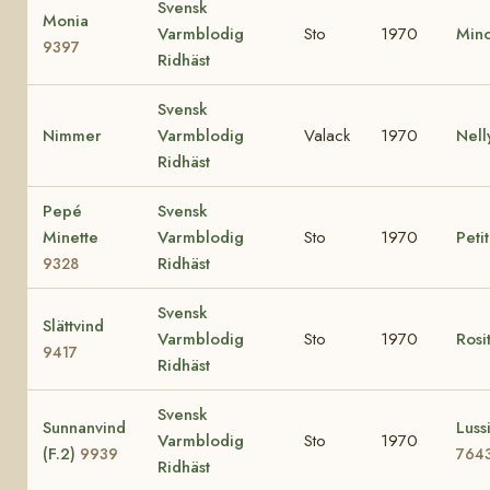
Svensk
Monia
Varmblodig
Sto
1970
Min
9397
Ridhäst
Svensk
Nimmer
Varmblodig
Valack
1970
Nel
Ridhäst
Pepé
Svensk
Minette
Varmblodig
Sto
1970
Peti
Ridhäst
9328
Svensk
Slättvind
Varmblodig
Sto
1970
Rosi
9417
Ridhäst
Svensk
Sunnanvind
Lussi
Varmblodig
Sto
1970
(F.2)
9939
764
Ridhäst