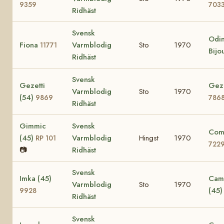
9359
703
Ridhäst
Svensk
Odin
Fiona
Varmblodig
Sto
1970
11771
Bijo
Ridhäst
Svensk
Gezetti
Gezi
Varmblodig
Sto
1970
(54)
9869
786
Ridhäst
Gimmic
Svensk
Comi
(45)
Varmblodig
Hingst
1970
RP 101
722
📷
Ridhäst
Svensk
Imka (45)
Cami
Varmblodig
Sto
1970
(45
9928
Ridhäst
Svensk