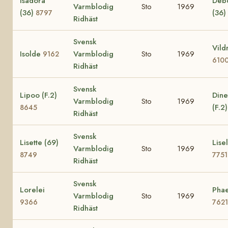
Isadora
Deb
Varmblodig
Sto
1969
(36)
(36)
8797
Ridhäst
Svensk
Vild
Isolde
Varmblodig
Sto
1969
9162
610
Ridhäst
Svensk
Lipoo (F.2)
Dine
Varmblodig
Sto
1969
(F.2
8645
Ridhäst
Svensk
Lisette (69)
Lisel
Varmblodig
Sto
1969
8749
7751
Ridhäst
Svensk
Lorelei
Phae
Varmblodig
Sto
1969
9366
7621
Ridhäst