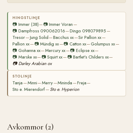
HINGSTLINJE
📷
Immer (38)
📷
Immer Voran
—
—
📷
Dampfross 090062016
Dingo 098079895
—
—
Tresor
Jung Solid
Bacchus xx
Sir Pallion xx
—
—
—
—
Pallion xx
📷
Mündig xx
📷
Catton xx
Golumpus xx
—
—
—
—
📷
Gohanna xx
Mercury xx
📷
Eclipse xx
—
—
—
📷
Marske xx
📷
Squirt xx
📷
Bartlet's Childers xx
—
—
—
📷
Darley Arabian ox
STOLINJE
Tanja
Minni
Merry
Mininda
Freja
—
—
—
—
—
Sto e. Mierendorf
Sto e. Hyperion
—
Avkommor (2)