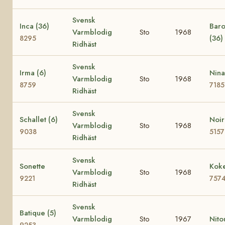
Svensk
Inca (36)
Baro
Varmblodig
Sto
1968
(36)
8295
Ridhäst
Svensk
Irma (6)
Nina
Varmblodig
Sto
1968
8759
7185
Ridhäst
Svensk
Schallet (6)
Noir
Varmblodig
Sto
1968
9038
5157
Ridhäst
Svensk
Sonette
Koke
Varmblodig
Sto
1968
9221
757
Ridhäst
Svensk
Batique (5)
Varmblodig
Sto
1967
Nito
9253