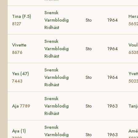
Svensk
Tina (F.5)
Hera
Varmblodig
Sto
1964
8127
565
Ridhäst
Svensk
Vivette
Voul
Varmblodig
Sto
1964
8676
653
Ridhäst
Svensk
Yes (47)
Yvet
Varmblodig
Sto
1964
7443
502
Ridhäst
Svensk
Aja
Varmblodig
Sto
1963
Tan
7789
Ridhäst
Svensk
Aya (1)
Amé 
Varmblodig
Sto
1963