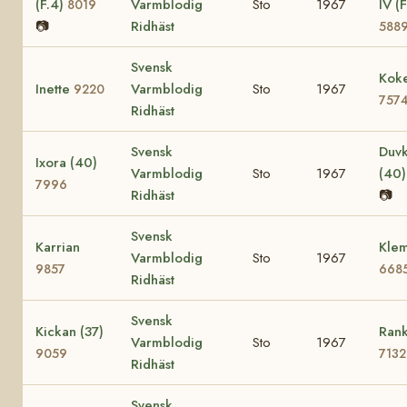
(F.4)
Varmblodig
Sto
1967
IV (F
8019
📷
Ridhäst
588
Svensk
Koke
Inette
Varmblodig
Sto
1967
9220
757
Ridhäst
Svensk
Duvk
Ixora (40)
Varmblodig
Sto
1967
(40
7996
Ridhäst
📷
Svensk
Karrian
Klem
Varmblodig
Sto
1967
9857
668
Ridhäst
Svensk
Kickan (37)
Rank
Varmblodig
Sto
1967
9059
7132
Ridhäst
Svensk