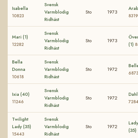
Svensk
Isabella
Arab
Varmblodig
Sto
1973
10823
8319
Ridhäst
Svensk
Mari (1)
Över
Varmblodig
Sto
1973
(1)
12282
8
Ridhäst
Bella
Svensk
Bell
Donna
Varmblodig
Sto
1972
687
Ridhäst
10618
Svensk
Ixia (40)
Dahl
Varmblodig
Sto
1972
11246
728
Ridhäst
Twilight
Svensk
Lady
Lady (35)
Varmblodig
Sto
1972
(35)
Ridhäst
15443