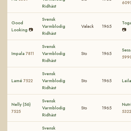
609
Ridhäst
Svensk
Good
Tog
Varmblodig
Valack
1965
Looking
📷
📷
Ridhäst
Svensk
Sess
Impala
Varmblodig
Sto
1965
7811
599
Ridhäst
Svensk
Lamé
Varmblodig
Sto
1965
Lail
7522
Ridhäst
Svensk
Nelly (56)
Nutr
Varmblodig
Sto
1965
7525
532
Ridhäst
Svensk