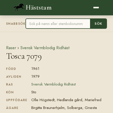
Häststam
SÖK
SNABBSÖK
Raser
›
Svensk Varmblodig Ridhäst
Tosca 7079
1961
FÖDD
1979
AVLIDEN
Svensk Varmblodig Ridhäst
RAS
Sto
KÖN
Olle Högstedt, Hedlanda gård, Mariefred
UPPFÖDARE
Birgitta Braunerhjelm, Solberga, Gnesta
ÄGARE