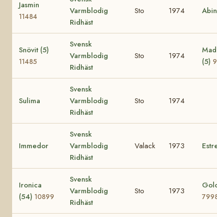
Jasmin
Varmblodig
Sto
1974
Abi
11484
Ridhäst
Svensk
Snövit (5)
Mad
Varmblodig
Sto
1974
(5)
11485
9
Ridhäst
Svensk
Sulima
Varmblodig
Sto
1974
Ridhäst
Svensk
Immedor
Varmblodig
Valack
1973
Estre
Ridhäst
Svensk
Ironica
Golo
Varmblodig
Sto
1973
(54)
10899
799
Ridhäst