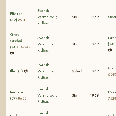
Svensk
Flickan
Varmblodig
Sto
1969
Suss
(32)
8901
Ridhäst
Grey
Svensk
Orc
Orchid
Varmblodig
Sto
1969
(40
(40)
14760
Ridhäst
📷
📷
Svensk
Pia (
Iller (5)
📷
Varmblodig
Valack
1969
609
Ridhäst
Svensk
Immela
Cora
Varmblodig
Sto
1969
(57)
8655
752
Ridhäst
Svensk