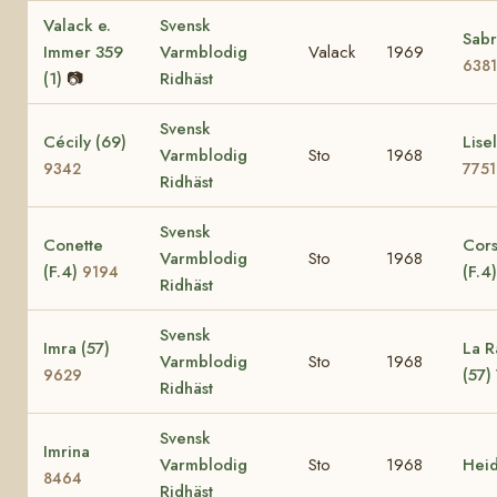
Valack e.
Svensk
Sabr
Immer 359
Varmblodig
Valack
1969
6381
(1)
📷
Ridhäst
Svensk
Cécily (69)
Lisel
Varmblodig
Sto
1968
9342
7751
Ridhäst
Svensk
Conette
Cors
Varmblodig
Sto
1968
(F.4)
(F.4
9194
Ridhäst
Svensk
Imra (57)
La R
Varmblodig
Sto
1968
(57)
9629
Ridhäst
Svensk
Imrina
Varmblodig
Sto
1968
Hei
8464
Ridhäst