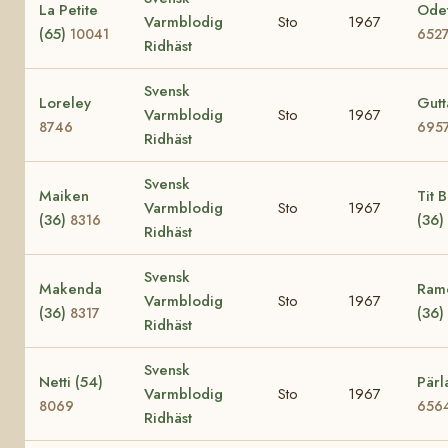
La Petite
Odet
Varmblodig
Sto
1967
(65)
10041
652
Ridhäst
Svensk
Loreley
Gutt
Varmblodig
Sto
1967
8746
695
Ridhäst
Svensk
Maiken
Tit Bi
Varmblodig
Sto
1967
(36)
(36)
8316
Ridhäst
Svensk
Makenda
Ramo
Varmblodig
Sto
1967
(36)
(36)
8317
Ridhäst
Svensk
Netti (54)
Pärl
Varmblodig
Sto
1967
8069
656
Ridhäst