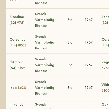
Ridhäst
Svensk
Blondine
Seno
Varmblodig
Sto
1967
(32)
(32)
9751
Ridhäst
Svensk
Corsenda
Cors
Varmblodig
Sto
1967
(F.4)
(F.4
8003
Ridhäst
Svensk
d'Amour
Regi
Varmblodig
Sto
1967
(64)
8159
596
Ridhäst
Svensk
Vild
Ikeá
Varmblodig
Sto
1967
8630
610
Ridhäst
Imkenda
Svensk
Gak