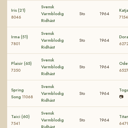
Svensk
Iris (21)
Katj
Varmblodig
Sto
1964
8046
7154
Ridhäst
Svensk
Irma (51)
Dora
Varmblodig
Sto
1964
7801
627
Ridhäst
Svensk
Plaisir (65)
Odet
Varmblodig
Sto
1964
7350
652
Ridhäst
Svensk
Spring
Tog
Varmblodig
Sto
1964
Song
📷
11068
Ridhäst
Svensk
Taici (60)
Tita
Varmblodig
Sto
1964
7541
647
Ridhäst