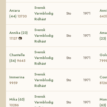
Svensk
Aniara
Anni
Varmblodig
Sto
1971
(44)
13730
643
Ridhäst
Svensk
Annika (23)
Amac
Varmblodig
Sto
1971
📷
(23)
11137
Ridhäst
Svensk
Chantelle
Golo
Varmblodig
Sto
1971
(54)
9645
799
Ridhäst
Svensk
Immerina
Cos
Varmblodig
Sto
1971
9959
8126
Ridhäst
Svensk
Mika (63)
Mon
Varmblodig
Sto
1971
(63)
10286