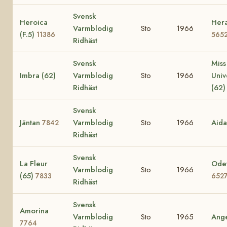
Svensk
Heroica
Hera
Varmblodig
Sto
1966
(F.5)
11386
565
Ridhäst
Svensk
Miss
Imbra (62)
Varmblodig
Sto
1966
Uni
Ridhäst
(62
Svensk
Jäntan
Varmblodig
Sto
1966
Aid
7842
Ridhäst
Svensk
La Fleur
Odet
Varmblodig
Sto
1966
(65)
7833
652
Ridhäst
Svensk
Amorina
Varmblodig
Sto
1965
Ang
7764