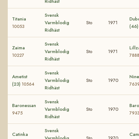
Ridhäst
Svensk
Titania
Dub
Varmblodig
Sto
1971
(46
10053
Ridhäst
Svensk
Zaima
Lillz
Varmblodig
Sto
1971
10227
788
Ridhäst
Svensk
Ametist
Nine
Varmblodig
Sto
1970
(23)
10564
763
Ridhäst
Svensk
Baronessan
Baro
Varmblodig
Sto
1970
9475
793
Ridhäst
Svensk
Catinka
Cami
Varmblodig
Sto
1970