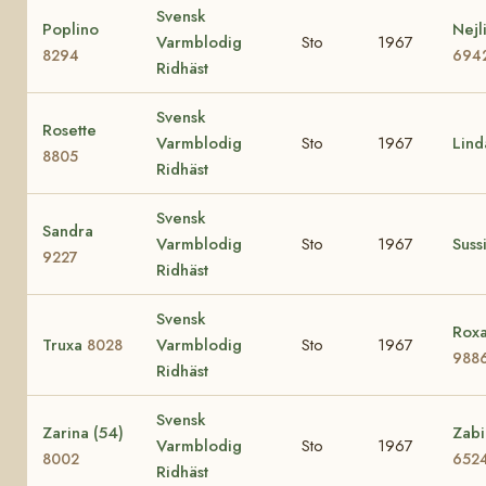
Svensk
Poplino
Nejl
Varmblodig
Sto
1967
8294
694
Ridhäst
Svensk
Rosette
Varmblodig
Sto
1967
Lin
8805
Ridhäst
Svensk
Sandra
Varmblodig
Sto
1967
Suss
9227
Ridhäst
Svensk
Roxa
Truxa
Varmblodig
Sto
1967
8028
988
Ridhäst
Svensk
Zarina (54)
Zabi
Varmblodig
Sto
1967
8002
652
Ridhäst