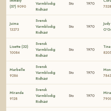
Immely
Cora
Varmblodig
Sto
1970
(57)
9090
752
Ridhäst
Svensk
Juima
Judy
Varmblodig
Sto
1970
O'G
13273
Ridhäst
Svensk
Lisette (32)
Tina
Varmblodig
Sto
1970
10084
820
Ridhäst
Svensk
Marbelle
Mona
Varmblodig
Sto
1970
9286
784
Ridhäst
Svensk
Miranda
Mira
Varmblodig
Sto
1970
9128
790
Ridhäst