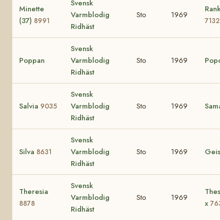
Svensk
Minette
Rank
Varmblodig
Sto
1969
(37)
8991
7132
Ridhäst
Svensk
Poppan
Varmblodig
Sto
1969
Pop
Ridhäst
Svensk
Salvia
Varmblodig
Sto
1969
Sam
9035
Ridhäst
Svensk
Silva
Varmblodig
Sto
1969
Gei
8631
Ridhäst
Svensk
Theresia
Thes
Varmblodig
Sto
1969
x
8878
76
Ridhäst