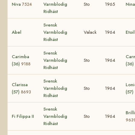
Niva
Varmblodig
Sto
1965
Nin
7524
Ridhäst
Svensk
Abel
Varmblodig
Valack
1964
Etoi
Ridhäst
Svensk
Carimba
Car
Varmblodig
Sto
1964
(36)
(36)
9188
Ridhäst
Svensk
Clarissa
Loni
Varmblodig
Sto
1964
(57)
(57)
8693
Ridhäst
Svensk
Brill
Fi Filippa II
Varmblodig
Sto
1964
963
Ridhäst