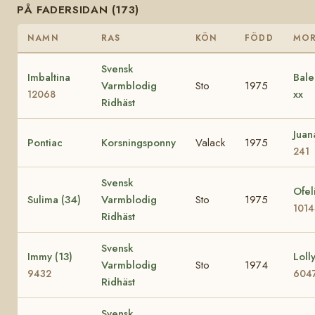
PÅ FADERSIDAN (173)
NAMN
RAS
KÖN
FÖDD
MO
Svensk
Imbaltina
Bale
Varmblodig
Sto
1975
xx
12068
Ridhäst
Jua
Pontiac
Korsningsponny
Valack
1975
241
Svensk
Ofel
Sulima (34)
Varmblodig
Sto
1975
101
Ridhäst
Svensk
Immy (13)
Lolly
Varmblodig
Sto
1974
9432
604
Ridhäst
Svensk