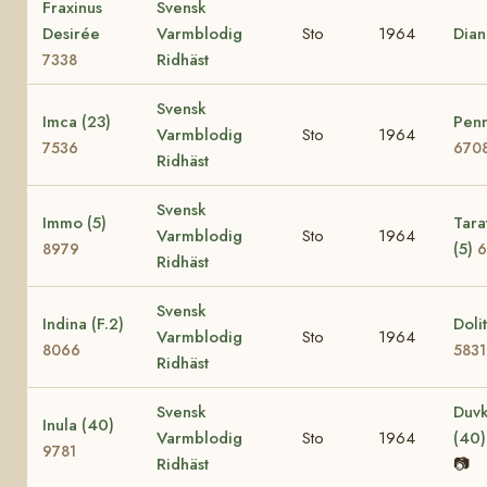
Fraxinus
Svensk
Desirée
Varmblodig
Sto
1964
Dia
Ridhäst
7338
Svensk
Imca (23)
Penn
Varmblodig
Sto
1964
7536
670
Ridhäst
Svensk
Immo (5)
Tara
Varmblodig
Sto
1964
(5)
8979
6
Ridhäst
Svensk
Indina (F.2)
Dolit
Varmblodig
Sto
1964
8066
5831
Ridhäst
Svensk
Duvk
Inula (40)
Varmblodig
Sto
1964
(40
9781
Ridhäst
📷