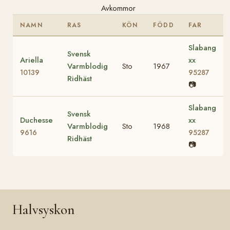
Avkommor
NAMN
RAS
KÖN
FÖDD
FAR
Slabang
Svensk
Ariella
xx
Varmblodig
Sto
1967
10139
95287
Ridhäst
📷
Slabang
Svensk
Duchesse
xx
Varmblodig
Sto
1968
9616
95287
Ridhäst
📷
Halvsyskon