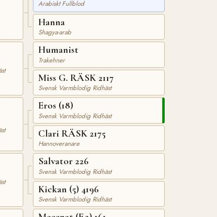
Arabiskt Fullblod
Hanna
Shagya-arab
Humanist
Trakehner
st
Miss G. RÄSK 2117
Svensk Varmblodig Ridhäst
Eros (18)
Svensk Varmblodig Ridhäst
st
Clari RÄSK 2175
Hannoveranare
Salvator 226
Svensk Varmblodig Ridhäst
st
Kickan (5) 4196
Svensk Varmblodig Ridhäst
Mecenat (F.2) 161