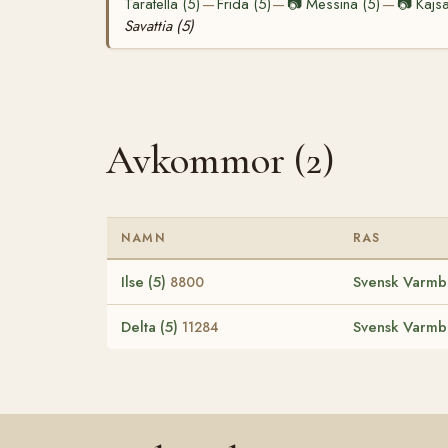
Taratella (5)
Frida (5)
📷
Messina (5)
📷
Kajsa
—
—
—
Savattia (5)
Avkommor (2)
NAMN
RAS
Ilse (5)
Svensk Varmbl
8800
Delta (5)
Svensk Varmbl
11284