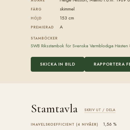
ÄGARE
skimmel
FÄRG
153 cm
HÖJD
A
PREMIERAD
STAMBÖCKER
SWB Riksstambok för Svenska Varmblodiga Hästen
SKICKA IN BILD
RAPPORTERA F
Stamtavla
SKRIV UT / DELA
1,56 %
INAVELSKOEFFICIENT (4 NIVÅER)