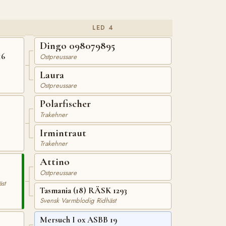
LED 4
Dingo 098079895
16
Ostpreussare
Laura
Ostpreussare
Polarfischer
Trakehner
Irmintraut
Trakehner
Attino
Ostpreussare
st
Tasmania (18) RÄSK 1293
Svensk Varmblodig Ridhäst
Mersuch I ox ASBB 19