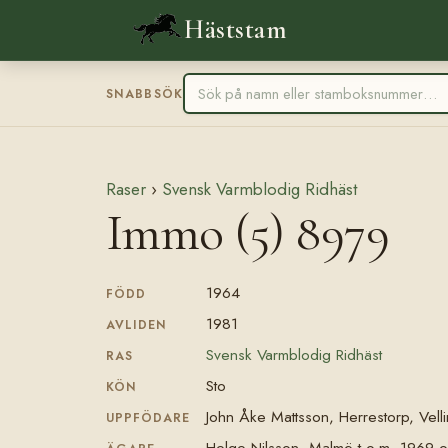
Häststam
SNABBSÖK
Raser
›
Svensk Varmblodig Ridhäst
Immo (5) 8979
1964
FÖDD
1981
AVLIDEN
Svensk Varmblodig Ridhäst
RAS
Sto
KÖN
John Åke Mattsson, Herrestorp, Vell
UPPFÖDARE
Helge Nilsson, Malmö t.o.m. 1969 