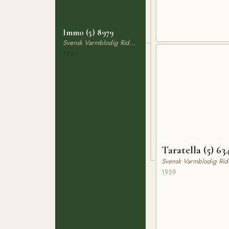
Immo (5) 8979
Svensk Varmblodig Ridhäst
1964
Taratella (5) 63
Svensk Varmblodig Rid
1959