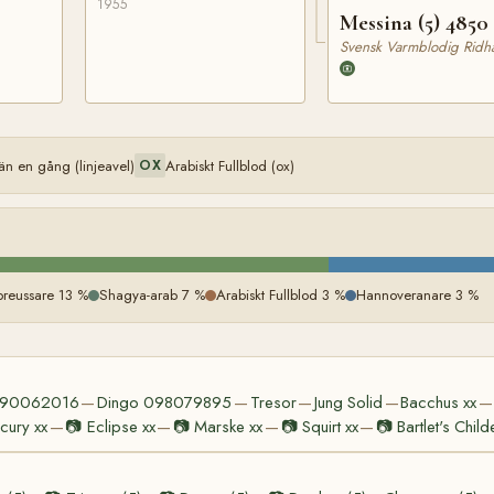
1955
Messina (5) 4850
Svensk Varmblodig Ridhä
n en gång (linjeavel)
Arabiskt Fullblod (ox)
OX
preussare 13 %
Shagya-arab 7 %
Arabiskt Fullblod 3 %
Hannoveranare 3 %
090062016
Dingo 098079895
Tresor
Jung Solid
Bacchus xx
—
—
—
—
—
cury xx
📷
Eclipse xx
📷
Marske xx
📷
Squirt xx
📷
Bartlet's Child
—
—
—
—