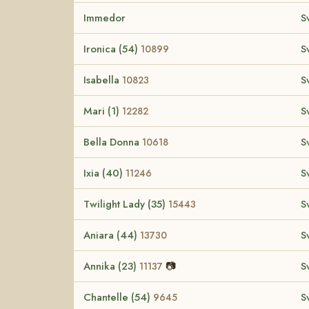
Immedor
S
Ironica (54)
S
10899
Isabella
S
10823
Mari (1)
S
12282
Bella Donna
S
10618
Ixia (40)
S
11246
Twilight Lady (35)
S
15443
Aniara (44)
S
13730
Annika (23)
📷
S
11137
Chantelle (54)
S
9645