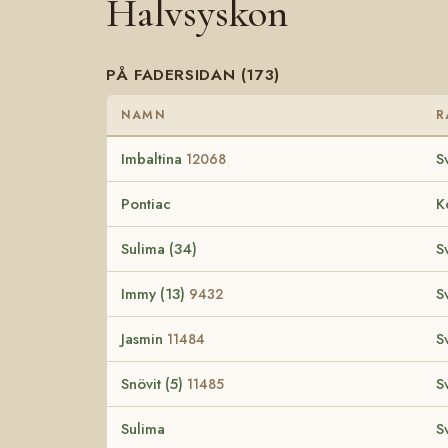
Halvsyskon
PÅ FADERSIDAN (173)
NAMN
R
Imbaltina
S
12068
Pontiac
K
Sulima (34)
S
Immy (13)
S
9432
Jasmin
S
11484
Snövit (5)
S
11485
Sulima
S