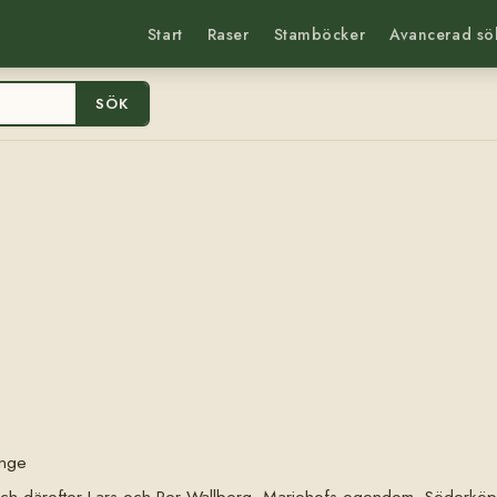
Start
Raser
Stamböcker
Avancerad sö
SÖK
inge
och därefter Lars och Per Wallberg, Mariehofs egendom, Söderköp