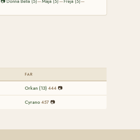
📷
Donna Bella (5)
Maja (5)
Freja (5)
—
—
—
FAR
Orkan (13)
📷
444
Cyrano
📷
457