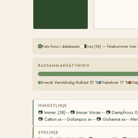
Foto finns i databasen
Eros (18) — förekommer mer ä
RASSAMMANSÄTTNING
Svensk Varmblodig Ridhäst 57 %
Trakehner 17 %
Ost
HINGSTLINJE
📷
Immer (38)
📷
Immer Voran
📷
Dampfross 
—
—
📷
Catton xx
Golumpus xx
📷
Gohanna xx
Mer
—
—
—
STOLINJE