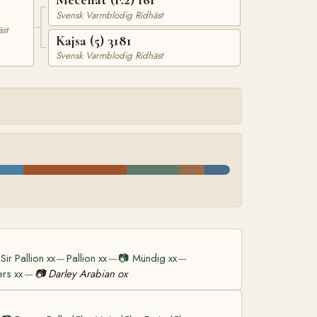
Svensk Varmblodig Ridhäst
st
Kajsa (5) 3181
Svensk Varmblodig Ridhäst
Sir Pallion xx
Pallion xx
📷
Mündig xx
—
—
—
ers xx
📷
Darley Arabian ox
—