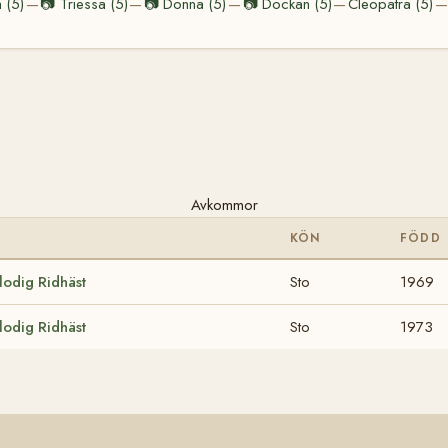
 (5)
📷
Triessa (5)
📷
Donna (5)
📷
Dockan (5)
Cleopatra (5)
—
—
—
—
—
Avkommor
KÖN
FÖDD
odig Ridhäst
Sto
1969
odig Ridhäst
Sto
1973