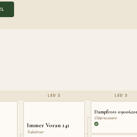
EL
LED 2
LED 3
Dampfross 0900620
Ostpreussare
Immer Voran 141
Trakehner