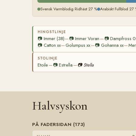
Svensk Varmblodig Ridhäst 27 %
Arabiskt Fullblod 27
HINGSTLINJE
📷
Immer (38)
📷
Immer Voran
📷
Dampfross 
—
—
📷
Catton xx
Golumpus xx
📷
Gohanna xx
Mer
—
—
—
STOLINJE
Etoile
📷
Estrella
📷
Stella
—
—
Halvsyskon
PÅ FADERSIDAN (173)