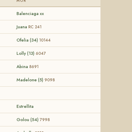
MOR
Balenciaga xx
Juana
RC 241
Ofelia (34)
10144
Lolly (13)
6047
Abina
8691
Madelone (5)
9098
Estrellita
Golou (54)
7998