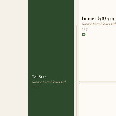
Immer (38) 359
Svensk Varmblodig Rid
1951
Tel Star
Svensk Varmblodig Ridhäst
1963