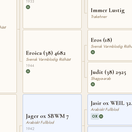
1933
Immer Lustig
Trakehner
häst
Eros (18)
Svensk Varmblodig Ridhä
Eroica (38) 4682
Svensk Varmblodig Ridhäst
1944
Judit (38) 2925
Shagya-arab
Jasir ox WEIL 32
Arabiskt Fullblod
Jager ox SBWM 7
OX
Arabiskt Fullblod
1942