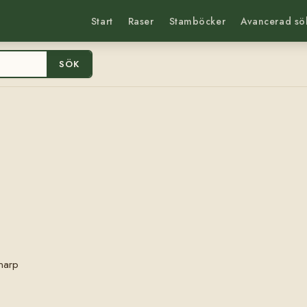
Start
Raser
Stamböcker
Avancerad sö
SÖK
narp