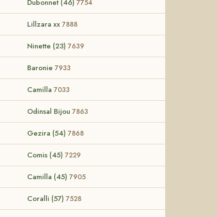
Dubonnet (46)
7754
Lillzara xx
7888
Ninette (23)
7639
Baronie
7933
Camilla
7033
Odinsal Bijou
7863
Gezira (54)
7868
Comis (45)
7229
Camilla (45)
7905
Coralli (57)
7528