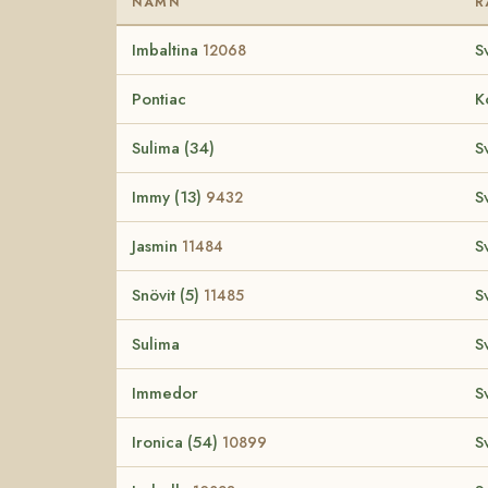
NAMN
R
Imbaltina
S
12068
Pontiac
K
Sulima (34)
S
Immy (13)
S
9432
Jasmin
S
11484
Snövit (5)
S
11485
Sulima
S
Immedor
S
Ironica (54)
S
10899