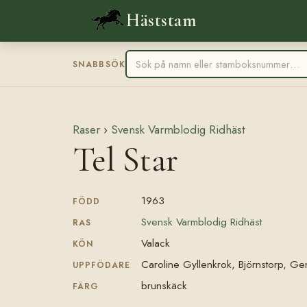
Häststam
SNABBSÖK
Raser
›
Svensk Varmblodig Ridhäst
Tel Star
1963
FÖDD
Svensk Varmblodig Ridhäst
RAS
Valack
KÖN
Caroline Gyllenkrok, Björnstorp, Ge
UPPFÖDARE
brunskäck
FÄRG