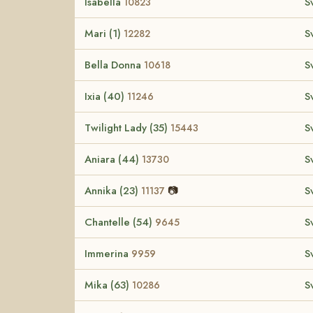
Isabella
S
10823
Mari (1)
S
12282
Bella Donna
S
10618
Ixia (40)
S
11246
Twilight Lady (35)
S
15443
Aniara (44)
S
13730
Annika (23)
📷
S
11137
Chantelle (54)
S
9645
Immerina
S
9959
Mika (63)
S
10286