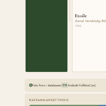
Etoile
Svensk Varmblodig Rid
1955
Foto finns i databasen
Arabiskt Fullblod (ox)
OX
RASSAMMANSÄTTNING