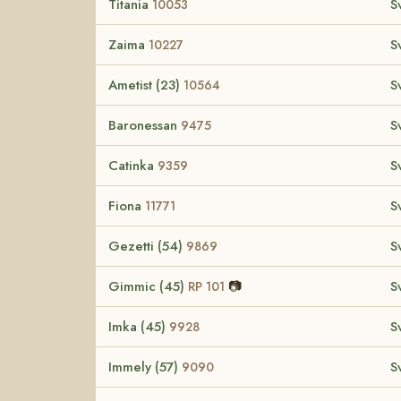
Titania
S
10053
Zaima
S
10227
Ametist (23)
S
10564
Baronessan
S
9475
Catinka
S
9359
Fiona
S
11771
Gezetti (54)
S
9869
Gimmic (45)
📷
S
RP 101
Imka (45)
S
9928
Immely (57)
S
9090