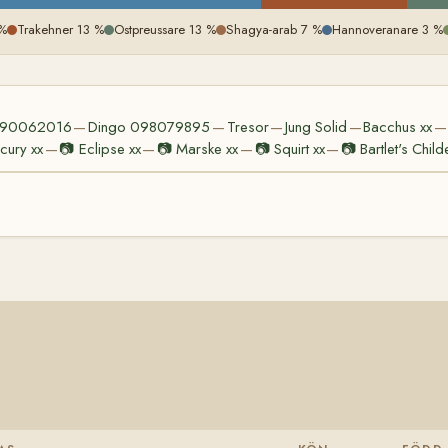
 %
Trakehner 13 %
Ostpreussare 13 %
Shagya-arab 7 %
Hannoveranare 3 %
090062016
Dingo 098079895
Tresor
Jung Solid
Bacchus xx
—
—
—
—
—
cury xx
📷
Eclipse xx
📷
Marske xx
📷
Squirt xx
📷
Bartlet's Child
—
—
—
—