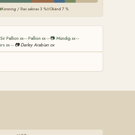
Korsning / Ras saknas 3 %
Okänd 7 %
Sir Pallion xx
Pallion xx
📷
Mündig xx
—
—
—
ers xx
📷
Darley Arabian ox
—