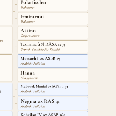
Polarfischer
Trakehner
Irmintraut
Trakehner
Attino
Ostpreussare
st
Tasmania (18) RÄSK 1293
Svensk Varmblodig Ridhäst
Mersuch I ox ASBB 19
Arabiskt Fullblod
Hanna
Shagya-arab
Mabrouk Manial ox EGYPT 73
4
Arabiskt Fullblod
Negma ox RAS 41
Arabiskt Fullblod
Koheilan IV ox ASBB 169