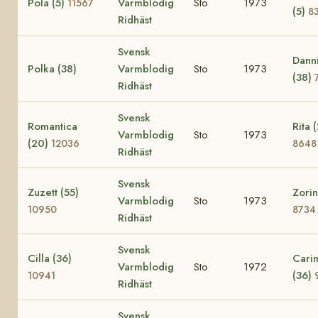
Pola (5)
Varmblodig
Sto
1973
11567
(5)
8
Ridhäst
Svensk
Dann
Polka (38)
Varmblodig
Sto
1973
(38)
Ridhäst
Svensk
Romantica
Rita 
Varmblodig
Sto
1973
(20)
12036
8648
Ridhäst
Svensk
Zuzett (55)
Zorin
Varmblodig
Sto
1973
10950
8734
Ridhäst
Svensk
Cilla (36)
Cari
Varmblodig
Sto
1972
(36)
10941
Ridhäst
Svensk