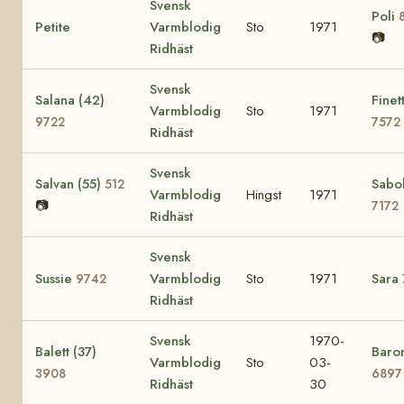
Svensk
Poli
Petite
Varmblodig
Sto
1971
📷
Ridhäst
Svensk
Salana (42)
Finet
Varmblodig
Sto
1971
9722
7572
Ridhäst
Svensk
Salvan (55)
Sabol
512
Varmblodig
Hingst
1971
📷
7172
Ridhäst
Svensk
Sussie
Varmblodig
Sto
1971
Sara
9742
Ridhäst
Svensk
1970-
Balett (37)
Baron
Varmblodig
Sto
03-
3908
6897
Ridhäst
30