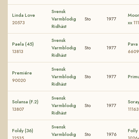
Svensk
Linda Love
Moon
Varmblodig
Sto
1977
xx
20573
11
Ridhäst
Svensk
Paela (45)
Pava 
Varmblodig
Sto
1977
13813
6609
Ridhäst
Svensk
Premiére
Varmblodig
Sto
1977
Primu
90020
Ridhäst
Svensk
Solansa (F.2)
Soray
Varmblodig
Sto
1977
13807
11163
Ridhäst
Svensk
Foldy (36)
Folly
Varmblodig
Sto
1976
12535
1026