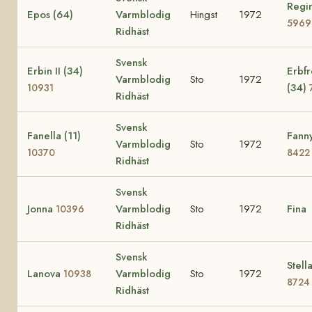
Regi
Epos (64)
Varmblodig
Hingst
1972
5969
Ridhäst
Svensk
Erbin II (34)
Erbf
Varmblodig
Sto
1972
(34)
10931
Ridhäst
Svensk
Fanella (11)
Fanny
Varmblodig
Sto
1972
10370
8422
Ridhäst
Svensk
Jonna
Varmblodig
Sto
1972
Fina
10396
Ridhäst
Svensk
Stell
Lanova
Varmblodig
Sto
1972
10938
8724
Ridhäst