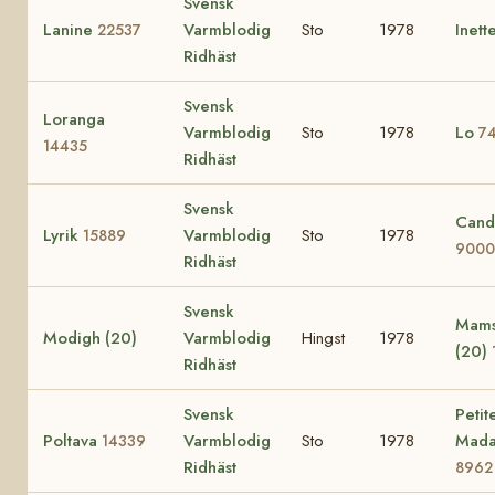
Svensk
Lanine
Varmblodig
Sto
1978
Inett
22537
Ridhäst
Svensk
Loranga
Varmblodig
Sto
1978
Lo
7
14435
Ridhäst
Svensk
Cand
Lyrik
Varmblodig
Sto
1978
15889
9000
Ridhäst
Svensk
Mams
Modigh (20)
Varmblodig
Hingst
1978
(20)
Ridhäst
Svensk
Petit
Poltava
Varmblodig
Sto
1978
Mad
14339
Ridhäst
8962