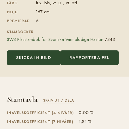
fux, bls, vt. ul., vt. bff.
FÄRG
167 cm
HÖJD
A
PREMIERAD
STAMBÖCKER
SWB Riksstambok för Svenska Varmblodiga Hästen
7343
SKICKA IN BILD
RAPPORTERA FEL
Stamtavla
SKRIV UT / DELA
0,00 %
INAVELSKOEFFICIENT (4 NIVÅER)
1,81 %
INAVELSKOEFFICIENT (7 NIVÅER)