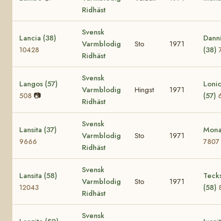
Ridhäst
Svensk
Lancia (38)
Dann
Varmblodig
Sto
1971
(38)
10428
Ridhäst
Svensk
Langos (57)
Loni
Varmblodig
Hingst
1971
📷
(57)
508
Ridhäst
Svensk
Lansita (37)
Mona
Varmblodig
Sto
1971
9666
7807
Ridhäst
Svensk
Lansita (58)
Tecks
Varmblodig
Sto
1971
(58)
12043
Ridhäst
Svensk