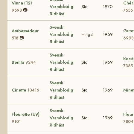
Vinna (12)
Chéri
Varmblodig
Sto
1970
📷
9598
7555
Ridhäst
Svensk
Ambassadeur
Gutef
Varmblodig
Hingst
1969
📷
518
6993
Ridhäst
Svensk
Kerst
Benita
Varmblodig
Sto
1969
9244
7385
Ridhäst
Svensk
Cinette
Varmblodig
Sto
1969
Mine
10416
Ridhäst
Svensk
Fleurette (69)
Fleur
Varmblodig
Sto
1969
9101
7804
Ridhäst