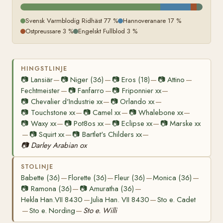
Svensk Varmblodig Ridhäst 77 %
Hannoveranare 17 %
Ostpreussare 3 %
Engelskt Fullblod 3 %
HINGSTLINJE
📷
Lansiär
📷
Niger (36)
📷
Eros (18)
📷
Attino
—
—
—
—
Fechtmeister
📷
Fanfarro
📷
Friponnier xx
—
—
—
📷
Chevalier d'Industrie xx
📷
Orlando xx
—
—
📷
Touchstone xx
📷
Camel xx
📷
Whalebone xx
—
—
—
📷
Waxy xx
📷
Pot8os xx
📷
Eclipse xx
📷
Marske xx
—
—
—
📷
Squirt xx
📷
Bartlet's Childers xx
—
—
—
📷
Darley Arabian ox
STOLINJE
Babette (36)
Florette (36)
Fleur (36)
Monica (36)
—
—
—
—
📷
Ramona (36)
📷
Amuratha (36)
—
—
Hekla Han.VII 8430
Julia Han. VII 8430
Sto e. Cadet
—
—
Sto e. Nording
Sto e. Willi
—
—