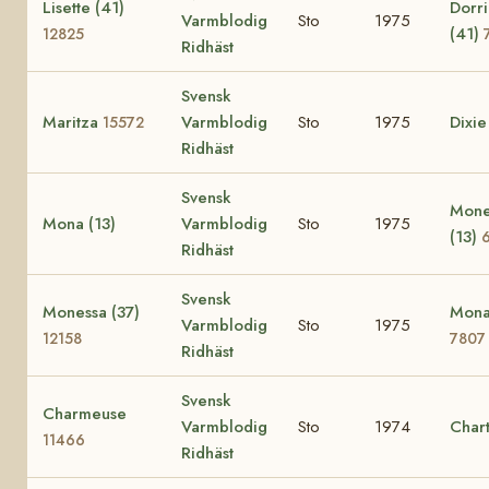
Lisette (41)
Dorri
Varmblodig
Sto
1975
(41)
12825
Ridhäst
Svensk
Maritza
Varmblodig
Sto
1975
Dixi
15572
Ridhäst
Svensk
Mone
Mona (13)
Varmblodig
Sto
1975
(13)
Ridhäst
Svensk
Monessa (37)
Mona
Varmblodig
Sto
1975
12158
7807
Ridhäst
Svensk
Charmeuse
Varmblodig
Sto
1974
Char
11466
Ridhäst