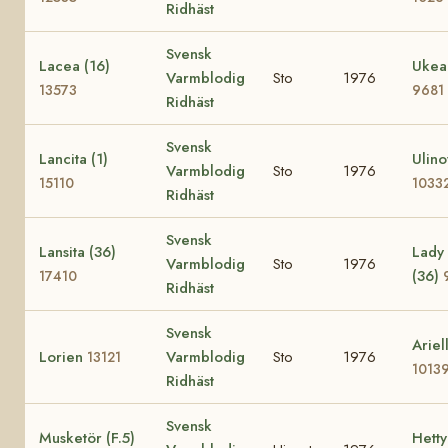
Ridhäst
Svensk
Lacea (16)
Ukea
Varmblodig
Sto
1976
13573
9681
Ridhäst
Svensk
Lancita (1)
Ulino
Varmblodig
Sto
1976
15110
1033
Ridhäst
Svensk
Lansita (36)
Lady
Varmblodig
Sto
1976
(36)
17410
Ridhäst
Svensk
Ariel
Lorien
Varmblodig
Sto
1976
13121
1013
Ridhäst
Svensk
Musketör (F.5)
Hetty