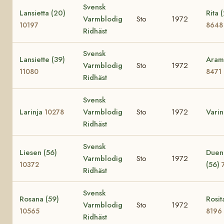
Svensk
Lansietta (20)
Rita 
Varmblodig
Sto
1972
10197
8648
Ridhäst
Svensk
Lansiette (39)
Aram
Varmblodig
Sto
1972
11080
8471
Ridhäst
Svensk
Larinja
Varmblodig
Sto
1972
Varin
10278
Ridhäst
Svensk
Liesen (56)
Duen
Varmblodig
Sto
1972
(56)
10372
Ridhäst
Svensk
Rosana (59)
Rosit
Varmblodig
Sto
1972
10565
8196
Ridhäst