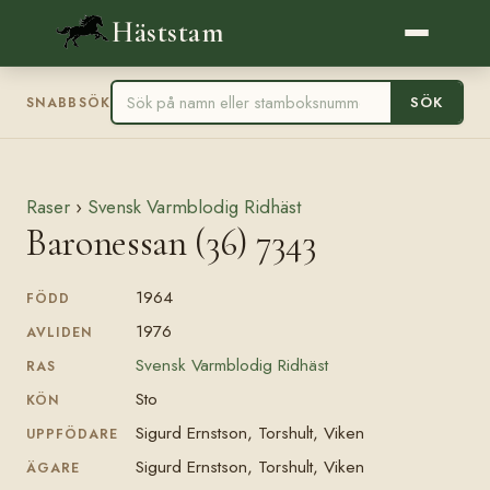
Häststam
SÖK
SNABBSÖK
Raser
›
Svensk Varmblodig Ridhäst
Baronessan (36) 7343
1964
FÖDD
1976
AVLIDEN
Svensk Varmblodig Ridhäst
RAS
Sto
KÖN
Sigurd Ernstson, Torshult, Viken
UPPFÖDARE
Sigurd Ernstson, Torshult, Viken
ÄGARE