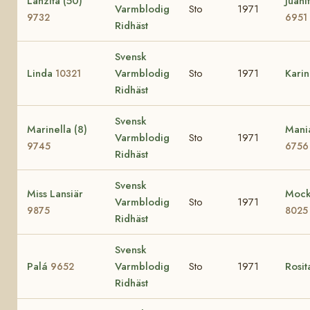
Lanzita (50)
Juani
Varmblodig
Sto
1971
9732
6951
Ridhäst
Svensk
Linda
Varmblodig
Sto
1971
Karin
10321
Ridhäst
Svensk
Marinella (8)
Mani
Varmblodig
Sto
1971
9745
6756
Ridhäst
Svensk
Miss Lansiär
Moc
Varmblodig
Sto
1971
9875
8025
Ridhäst
Svensk
Palá
Varmblodig
Sto
1971
Rosi
9652
Ridhäst