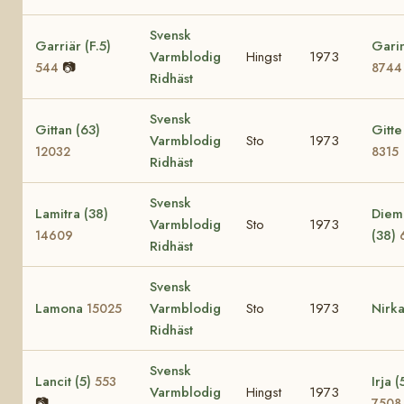
Svensk
Garriär (F.5)
Garin
Varmblodig
Hingst
1973
📷
544
8744
Ridhäst
Svensk
Gittan (63)
Gitte
Varmblodig
Sto
1973
12032
8315
Ridhäst
Svensk
Lamitra (38)
Diemi
Varmblodig
Sto
1973
(38)
14609
Ridhäst
Svensk
Lamona
Varmblodig
Sto
1973
Nirk
15025
Ridhäst
Svensk
Lancit (5)
Irja (
553
Varmblodig
Hingst
1973
📷
7508