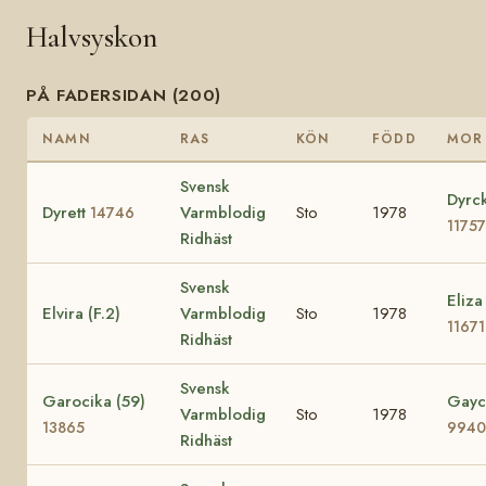
Halvsyskon
PÅ FADERSIDAN (200)
NAMN
RAS
KÖN
FÖDD
MOR
Svensk
Dyrc
Dyrett
Varmblodig
Sto
1978
14746
11757
Ridhäst
Svensk
Eliza
Elvira (F.2)
Varmblodig
Sto
1978
11671
Ridhäst
Svensk
Garocika (59)
Gayci
Varmblodig
Sto
1978
13865
9940
Ridhäst