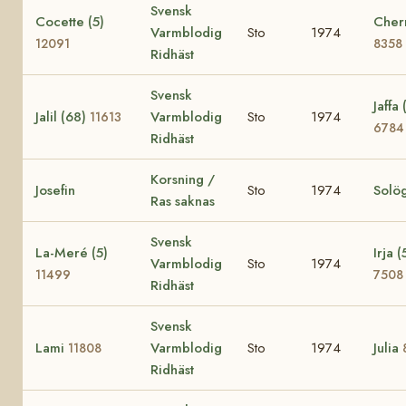
Svensk
Cocette (5)
Cherr
Varmblodig
Sto
1974
12091
8358
Ridhäst
Svensk
Jaffa 
Jalil (68)
Varmblodig
Sto
1974
11613
6784
Ridhäst
Korsning /
Josefin
Sto
1974
Solö
Ras saknas
Svensk
La-Meré (5)
Irja (
Varmblodig
Sto
1974
11499
7508
Ridhäst
Svensk
Lami
Varmblodig
Sto
1974
Julia
11808
Ridhäst