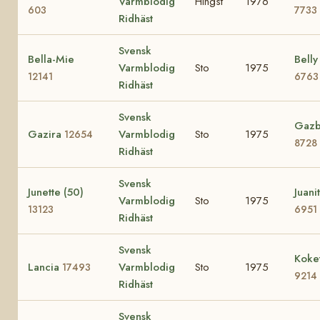
Varmblodig
Hingst
1976
603
7733
Ridhäst
Svensk
Bella-Mie
Bell
Varmblodig
Sto
1975
12141
6763
Ridhäst
Svensk
Gazb
Gazira
Varmblodig
Sto
1975
12654
8728
Ridhäst
Svensk
Junette (50)
Juani
Varmblodig
Sto
1975
13123
6951
Ridhäst
Svensk
Koke
Lancia
Varmblodig
Sto
1975
17493
9214
Ridhäst
Svensk