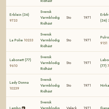
Ridhäst
Svensk
Erblein (34)
Erbf
Varmblodig
Sto
1971
(34)
9733
Ridhäst
Svensk
Pulro
La Polie
Varmblodig
Sto
1971
10233
9151
Ridhäst
Svensk
Labonett (77)
Labo
Varmblodig
Sto
1971
(77)
9610
Ridhäst
Svensk
Lady Donna
Varmblodig
Sto
1971
Nirk
10239
Ridhäst
Svensk
Lambo
📷
Varmblodig
Valack
1971
Ilian