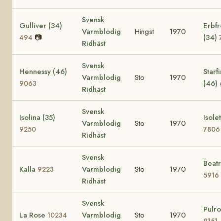
Svensk
Gulliver (34)
Erbf
Varmblodig
Hingst
1970
📷
(34)
494
Ridhäst
Svensk
Hennessy (46)
Starf
Varmblodig
Sto
1970
(46)
9063
Ridhäst
Svensk
Isolina (35)
Isole
Varmblodig
Sto
1970
9250
7806
Ridhäst
Svensk
Beatr
Kalla
Varmblodig
Sto
1970
9223
5916
Ridhäst
Svensk
Pulro
La Rose
Varmblodig
Sto
1970
10234
9151