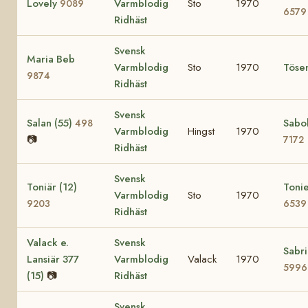
Lovely
Varmblodig
Sto
1970
9089
6579
Ridhäst
Svensk
Maria Beb
Varmblodig
Sto
1970
Töse
9874
Ridhäst
Svensk
Salan (55)
Sabol
498
Varmblodig
Hingst
1970
📷
7172
Ridhäst
Svensk
Toniär (12)
Tonie
Varmblodig
Sto
1970
9203
6539
Ridhäst
Valack e.
Svensk
Sabri
Lansiär 377
Varmblodig
Valack
1970
5996
(15)
📷
Ridhäst
Svensk