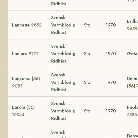
Ridhäst
Svensk
Brilli
Lancette
Varmblodig
Sto
1970
9852
9639
Ridhäst
Svensk
Laniara
Varmblodig
Sto
1970
Göt
9777
Ridhäst
Svensk
Lanzuma (56)
Umm
Varmblodig
Sto
1970
(56)
9055
Ridhäst
Svensk
Larola (36)
Paola
Varmblodig
Sto
1970
10344
7386
Ridhäst
Svensk
Dans