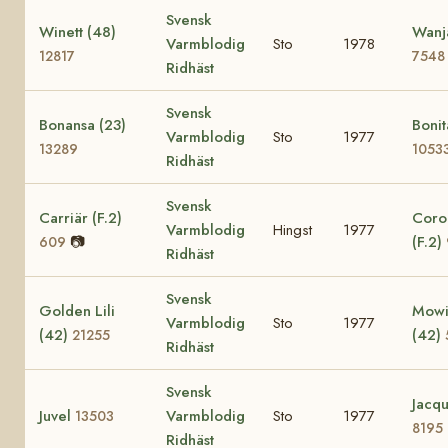
Svensk
Winett (48)
Wanj
Varmblodig
Sto
1978
12817
7548
Ridhäst
Svensk
Bonansa (23)
Bonit
Varmblodig
Sto
1977
13289
1053
Ridhäst
Svensk
Carriär (F.2)
Coro
Varmblodig
Hingst
1977
📷
(F.2)
609
Ridhäst
Svensk
Golden Lili
Mowi
Varmblodig
Sto
1977
(42)
(42)
21255
Ridhäst
Svensk
Jacqu
Juvel
Varmblodig
Sto
1977
13503
8195
Ridhäst