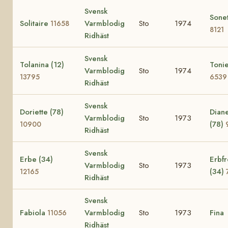
Svensk
Sone
Solitaire
Varmblodig
Sto
1974
11658
8121
Ridhäst
Svensk
Tolanina (12)
Tonie
Varmblodig
Sto
1974
13795
6539
Ridhäst
Svensk
Doriette (78)
Diane
Varmblodig
Sto
1973
(78)
10900
Ridhäst
Svensk
Erbe (34)
Erbf
Varmblodig
Sto
1973
(34)
12165
Ridhäst
Svensk
Fabiola
Varmblodig
Sto
1973
Fina
11056
Ridhäst