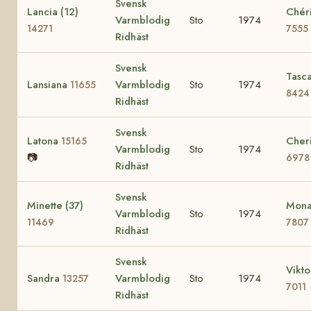
Svensk
Lancia (12)
Chéri
Varmblodig
Sto
1974
14271
7555
Ridhäst
Svensk
Tasc
Lansiana
Varmblodig
Sto
1974
11655
8424
Ridhäst
Svensk
Latona
Cher
15165
Varmblodig
Sto
1974
📷
6978
Ridhäst
Svensk
Minette (37)
Mona
Varmblodig
Sto
1974
11469
7807
Ridhäst
Svensk
Vikto
Sandra
Varmblodig
Sto
1974
13257
7011
Ridhäst