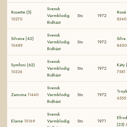
Svensk
Rosette (5)
Rosé 
Varmblodig
Sto
1972
10270
8340
Ridhäst
Svensk
Silvana (42)
Silva
Varmblodig
Sto
1972
10489
8400
Ridhäst
Svensk
Symfoni (62)
Käty 
Varmblodig
Sto
1972
10326
7581
Ridhäst
Svensk
Troy
Zamona
Varmblodig
Sto
1972
11440
6555
Ridhäst
Svensk
Efrod
Elaine
Varmblodig
Sto
1971
10169
(23)