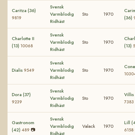
Svensk
Caritza (36)
Cari
Varmblodig
Sto
1970
(36)
9819
Ridhäst
Svensk
Charlotte II
Charl
Varmblodig
Sto
1970
(13)
(13)
10068
Ridhäst
Svensk
Cone
Dialis
Varmblodig
Sto
1970
9549
1030
Ridhäst
Svensk
Dora (37)
Villis
Varmblodig
Sto
1970
9239
7383
Ridhäst
Svensk
Gastronom
Lill (
Varmblodig
Valack
1970
(42)
📷
489
6158
Ridhäst