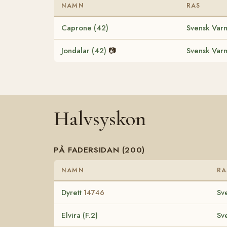
NAMN
RAS
Caprone (42)
Svensk Varm
Jondalar (42)
📷
Svensk Varm
Halvsyskon
PÅ FADERSIDAN (200)
NAMN
RA
Dyrett
Sv
14746
Elvira (F.2)
Sv