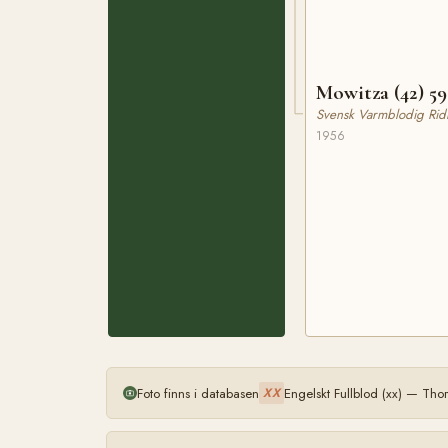
Mowitza (42) 5
Svensk Varmblodig Rid
1956
Foto finns i databasen
Engelskt Fullblod (xx) — Th
XX