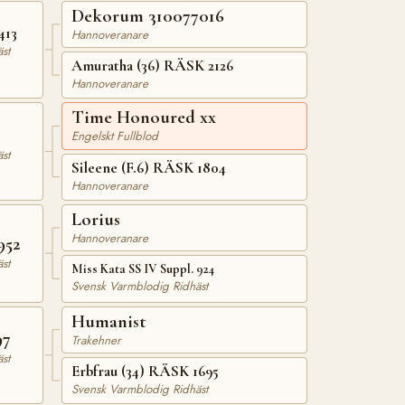
Dekorum 310077016
413
Hannoveranare
st
Amuratha (36) RÄSK 2126
Hannoveranare
Time Honoured xx
Engelskt Fullblod
st
Sileene (F.6) RÄSK 1804
Hannoveranare
Lorius
Hannoveranare
952
st
Miss Kata SS IV Suppl. 924
Svensk Varmblodig Ridhäst
Humanist
97
Trakehner
st
Erbfrau (34) RÄSK 1695
Svensk Varmblodig Ridhäst