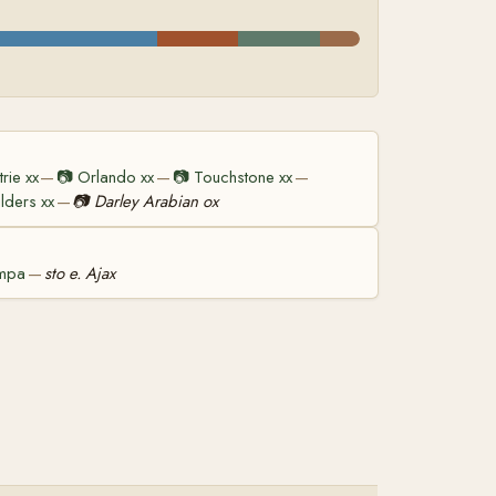
rie xx
📷
Orlando xx
📷
Touchstone xx
—
—
—
ilders xx
📷
Darley Arabian ox
—
ampa
sto e. Ajax
—