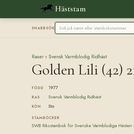
Häststam
SNABBSÖK
Raser
›
Svensk Varmblodig Ridhäst
Golden Lili (42) 2
1977
FÖDD
Svensk Varmblodig Ridhäst
RAS
Sto
KÖN
STAMBÖCKER
SWB Riksstambok för Svenska Varmblodiga Hästen