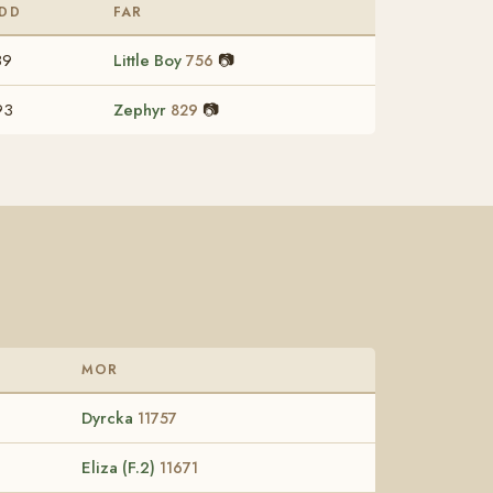
DD
FAR
89
Little Boy
📷
756
93
Zephyr
📷
829
MOR
Dyrcka
11757
Eliza (F.2)
11671