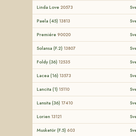
Linda Love
Sv
20573
Paela (45)
Sv
13813
Premiére
Sv
90020
Solansa (F.2)
Sv
13807
Foldy (36)
Sv
12535
Lacea (16)
Sv
13573
Lancita (1)
Sv
15110
Lansita (36)
Sv
17410
Lorien
Sv
13121
Musketör (F.5)
Sv
603