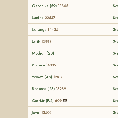
Garocika (59)
Sv
13865
Lanine
Sv
22537
Loranga
Sv
14435
Lyrik
Sv
15889
Modigh (20)
Sv
Poltava
Sv
14339
Winett (48)
Sv
12817
Bonansa (23)
Sv
13289
Carriär (F.2)
📷
Sv
609
Juvel
Sv
13503