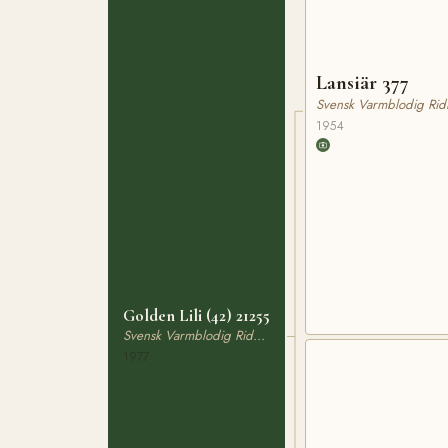
Lansiär 377
Svensk Varmblodig Rid
1954
Golden Lili (42) 21255
Svensk Varmblodig Ridhäst
1977