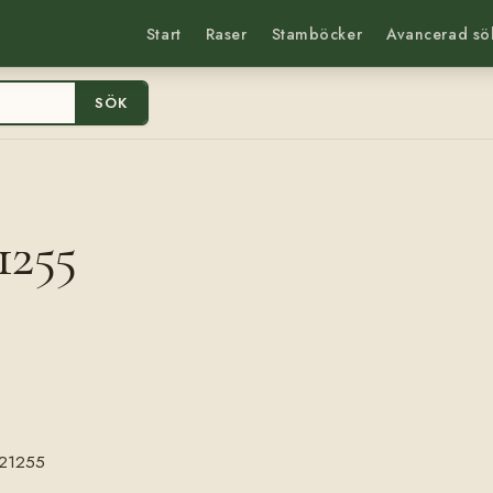
Start
Raser
Stamböcker
Avancerad sö
SÖK
1255
21255