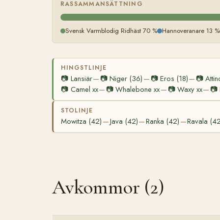
RASSAMMANSÄTTNING
Svensk Varmblodig Ridhäst 70 %
Hannoveranare 13 %
HINGSTLINJE
📷
Lansiär
📷
Niger (36)
📷
Eros (18)
📷
Attin
—
—
—
📷
Camel xx
📷
Whalebone xx
📷
Waxy xx
📷
—
—
—
STOLINJE
Mowitza (42)
Java (42)
Ranka (42)
Ravala (42
—
—
—
Avkommor (2)