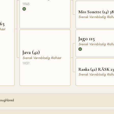
1945
Miss Sonette (14) 3
Svensk Varmblodig Ridhä
963
häst
Jago 115
Svensk Varmblodig Ridhä
Java (42)
Svensk Varmblodig Ridhäst
193?
Ranka (42) RÄSK 2
Svensk Varmblodig Ridhä
oroughbred