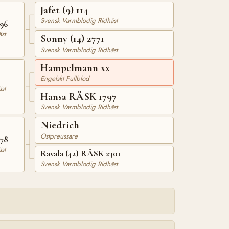
Jafet (9) 114
Svensk Varmblodig Ridhäst
896
st
Sonny (14) 2771
Svensk Varmblodig Ridhäst
Hampelmann xx
Engelskt Fullblod
st
Hansa RÄSK 1797
Svensk Varmblodig Ridhäst
Niedrich
Ostpreussare
378
st
Ravala (42) RÄSK 2301
Svensk Varmblodig Ridhäst