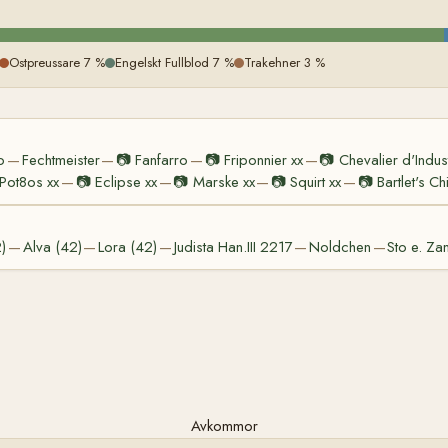
Ostpreussare 7 %
Engelskt Fullblod 7 %
Trakehner 3 %
o
Fechtmeister
📷
Fanfarro
📷
Friponnier xx
📷
Chevalier d'Indust
—
—
—
—
Pot8os xx
📷
Eclipse xx
📷
Marske xx
📷
Squirt xx
📷
Bartlet's Ch
—
—
—
—
)
Alva (42)
Lora (42)
Judista Han.III 2217
Noldchen
Sto e. Z
—
—
—
—
—
Avkommor