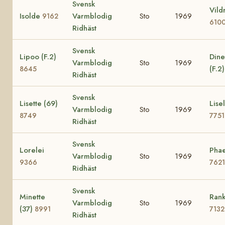
Svensk
Vild
Isolde
Varmblodig
Sto
1969
9162
610
Ridhäst
Svensk
Lipoo (F.2)
Dine
Varmblodig
Sto
1969
(F.2
8645
Ridhäst
Svensk
Lisette (69)
Lisel
Varmblodig
Sto
1969
8749
7751
Ridhäst
Svensk
Lorelei
Phae
Varmblodig
Sto
1969
9366
7621
Ridhäst
Svensk
Minette
Rank
Varmblodig
Sto
1969
(37)
8991
7132
Ridhäst