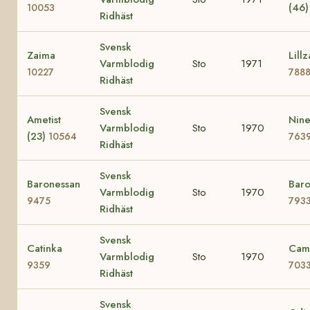
(46
10053
Ridhäst
Svensk
Zaima
Lillz
Varmblodig
Sto
1971
10227
788
Ridhäst
Svensk
Ametist
Nine
Varmblodig
Sto
1970
(23)
10564
763
Ridhäst
Svensk
Baronessan
Baro
Varmblodig
Sto
1970
9475
793
Ridhäst
Svensk
Catinka
Cami
Varmblodig
Sto
1970
9359
703
Ridhäst
Svensk