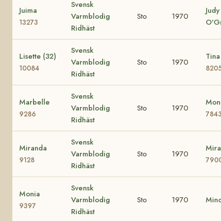
Svensk
Juima
Judy
Varmblodig
Sto
1970
O'G
13273
Ridhäst
Svensk
Lisette (32)
Tina
Varmblodig
Sto
1970
10084
820
Ridhäst
Svensk
Marbelle
Mona
Varmblodig
Sto
1970
9286
784
Ridhäst
Svensk
Miranda
Mira
Varmblodig
Sto
1970
9128
790
Ridhäst
Svensk
Monia
Varmblodig
Sto
1970
Min
9397
Ridhäst