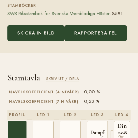
STAMBÖCKER
SWB Riksstambok för Svenska Varmblodiga Hästen
8591
SKICKA IN BILD
RAPPORTERA FEL
Stamtavla
SKRIV UT / DELA
0,00 %
INAVELSKOEFFICIENT (4 NIVÅER)
0,32 %
INAVELSKOEFFICIENT (7 NIVÅER)
PROFIL
LED 1
LED 2
LED 3
LED 4
Dingo
Dampfross
098079
Ostpreussare