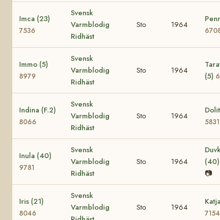
Svensk
Imca (23)
Penn
Varmblodig
Sto
1964
7536
670
Ridhäst
Svensk
Immo (5)
Tara
Varmblodig
Sto
1964
(5)
8979
6
Ridhäst
Svensk
Indina (F.2)
Dolit
Varmblodig
Sto
1964
8066
5831
Ridhäst
Svensk
Duvk
Inula (40)
Varmblodig
Sto
1964
(40
9781
Ridhäst
📷
Svensk
Iris (21)
Katj
Varmblodig
Sto
1964
8046
7154
Ridhäst