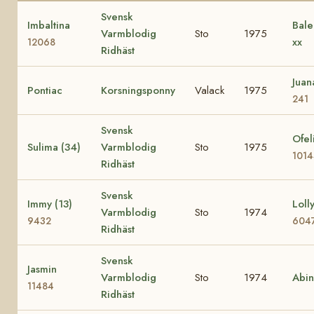
Svensk
Imbaltina
Bale
Varmblodig
Sto
1975
xx
12068
Ridhäst
Jua
Pontiac
Korsningsponny
Valack
1975
241
Svensk
Ofel
Sulima (34)
Varmblodig
Sto
1975
101
Ridhäst
Svensk
Immy (13)
Lolly
Varmblodig
Sto
1974
9432
604
Ridhäst
Svensk
Jasmin
Varmblodig
Sto
1974
Abi
11484
Ridhäst