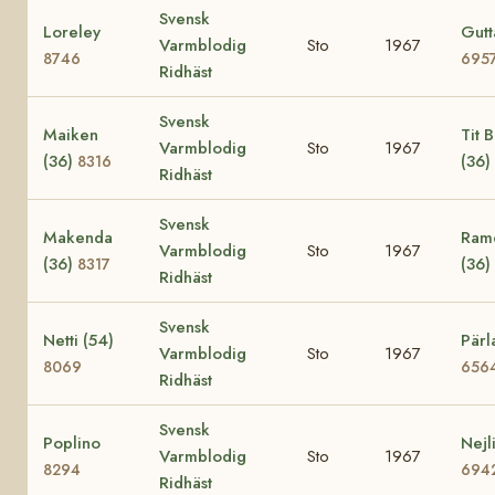
Svensk
Loreley
Gutt
Varmblodig
Sto
1967
8746
695
Ridhäst
Svensk
Maiken
Tit Bi
Varmblodig
Sto
1967
(36)
(36)
8316
Ridhäst
Svensk
Makenda
Ramo
Varmblodig
Sto
1967
(36)
(36)
8317
Ridhäst
Svensk
Netti (54)
Pärl
Varmblodig
Sto
1967
8069
656
Ridhäst
Svensk
Poplino
Nejl
Varmblodig
Sto
1967
8294
694
Ridhäst