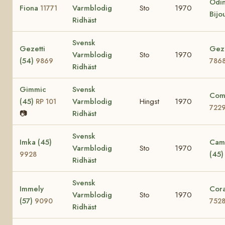
Odin
Fiona
Varmblodig
Sto
1970
11771
Bijo
Ridhäst
Svensk
Gezetti
Gezi
Varmblodig
Sto
1970
(54)
9869
786
Ridhäst
Gimmic
Svensk
Comi
(45)
Varmblodig
Hingst
1970
RP 101
722
📷
Ridhäst
Svensk
Imka (45)
Cami
Varmblodig
Sto
1970
(45
9928
Ridhäst
Svensk
Immely
Cora
Varmblodig
Sto
1970
(57)
9090
752
Ridhäst