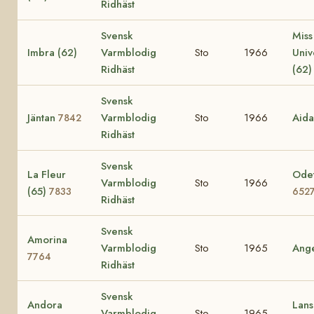
Ridhäst
Svensk
Miss
Imbra (62)
Varmblodig
Sto
1966
Uni
Ridhäst
(62
Svensk
Jäntan
Varmblodig
Sto
1966
Aid
7842
Ridhäst
Svensk
La Fleur
Odet
Varmblodig
Sto
1966
(65)
7833
652
Ridhäst
Svensk
Amorina
Varmblodig
Sto
1965
Ang
7764
Ridhäst
Svensk
Andora
Lans
Varmblodig
Sto
1965