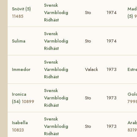
Svensk
Snövit (5)
Mad
Varmblodig
Sto
1974
(5)
11485
9
Ridhäst
Svensk
Sulima
Varmblodig
Sto
1974
Ridhäst
Svensk
Immedor
Varmblodig
Valack
1973
Estre
Ridhäst
Svensk
Ironica
Golo
Varmblodig
Sto
1973
(54)
10899
799
Ridhäst
Svensk
Isabella
Arab
Varmblodig
Sto
1973
10823
8319
Ridhäst