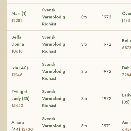
Svensk
Mari (1)
Över
Varmblodig
Sto
1973
(1)
12282
8
Ridhäst
Bella
Svensk
Bell
Donna
Varmblodig
Sto
1972
687
Ridhäst
10618
Svensk
Ixia (40)
Dahl
Varmblodig
Sto
1972
11246
728
Ridhäst
Twilight
Svensk
Lady
Lady (35)
Varmblodig
Sto
1972
(35)
Ridhäst
15443
Svensk
Aniara
Anni
Varmblodig
Sto
1971
(44)
13730
643