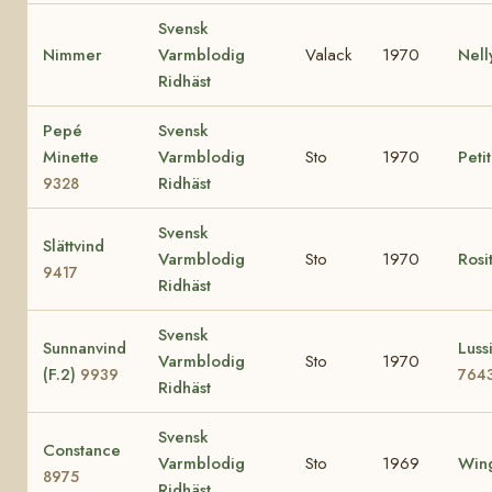
Svensk
Nimmer
Varmblodig
Valack
1970
Nel
Ridhäst
Pepé
Svensk
Minette
Varmblodig
Sto
1970
Peti
Ridhäst
9328
Svensk
Slättvind
Varmblodig
Sto
1970
Rosi
9417
Ridhäst
Svensk
Sunnanvind
Lussi
Varmblodig
Sto
1970
(F.2)
9939
764
Ridhäst
Svensk
Constance
Varmblodig
Sto
1969
Wing
8975
Ridhäst