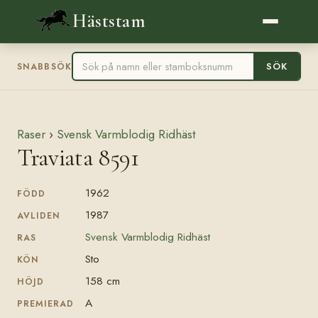
Häststam
SÖK
SNABBSÖK
Raser
›
Svensk Varmblodig Ridhäst
Traviata 8591
1962
FÖDD
1987
AVLIDEN
Svensk Varmblodig Ridhäst
RAS
Sto
KÖN
158 cm
HÖJD
A
PREMIERAD