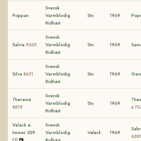
Svensk
Poppan
Varmblodig
Sto
1969
Pop
Ridhäst
Svensk
Salvia
Varmblodig
Sto
1969
Sam
9035
Ridhäst
Svensk
Silva
Varmblodig
Sto
1969
Gei
8631
Ridhäst
Svensk
Theresia
Thes
Varmblodig
Sto
1969
x
8878
76
Ridhäst
Valack e.
Svensk
Sabr
Immer 359
Varmblodig
Valack
1969
6381
(1)
📷
Ridhäst