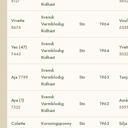
8127
565
Ridhäst
Svensk
Vivette
Voul
Varmblodig
Sto
1964
8676
653
Ridhäst
Svensk
Yes (47)
Yvet
Varmblodig
Sto
1964
7443
502
Ridhäst
Svensk
Aja
Varmblodig
Sto
1963
Tan
7789
Ridhäst
Svensk
Aya (1)
Amé 
Varmblodig
Sto
1963
7322
559
Ridhäst
Colette
Korsningsponny
Sto
1963
Silja