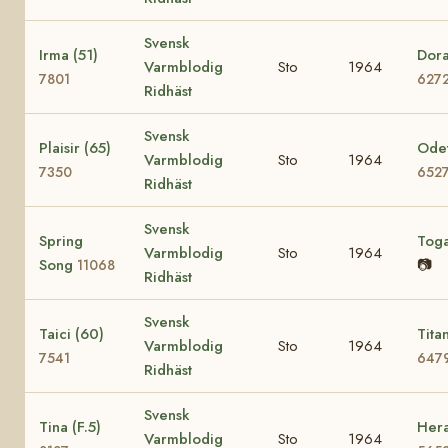
Svensk
Irma (51)
Dora
Varmblodig
Sto
1964
7801
627
Ridhäst
Svensk
Plaisir (65)
Odet
Varmblodig
Sto
1964
7350
652
Ridhäst
Svensk
Spring
Tog
Varmblodig
Sto
1964
Song
📷
11068
Ridhäst
Svensk
Taici (60)
Tita
Varmblodig
Sto
1964
7541
647
Ridhäst
Svensk
Tina (F.5)
Hera
Varmblodig
Sto
1964