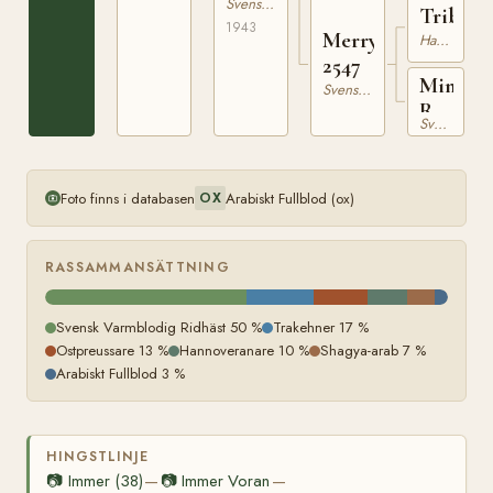
Svensk Varmblodig Ridhäst
Tribun
1943
Merry
Hannoveranare
2547
Minind
Svensk Varmblodig Ridhäst
RÄSK
Svensk Varmblodig Ridhäst
1890
Foto finns i databasen
Arabiskt Fullblod (ox)
OX
RASSAMMANSÄTTNING
Svensk Varmblodig Ridhäst 50 %
Trakehner 17 %
Ostpreussare 13 %
Hannoveranare 10 %
Shagya-arab 7 %
Arabiskt Fullblod 3 %
HINGSTLINJE
📷
Immer (38)
📷
Immer Voran
—
—