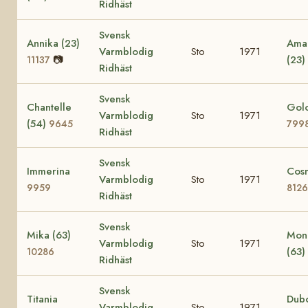
Ridhäst
Svensk
Annika (23)
Amac
Varmblodig
Sto
1971
📷
(23)
11137
Ridhäst
Svensk
Chantelle
Golo
Varmblodig
Sto
1971
(54)
9645
799
Ridhäst
Svensk
Immerina
Cos
Varmblodig
Sto
1971
9959
8126
Ridhäst
Svensk
Mika (63)
Mon
Varmblodig
Sto
1971
(63)
10286
Ridhäst
Svensk
Titania
Dub
Varmblodig
Sto
1971