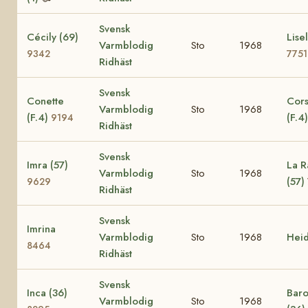
Svensk
Cécily (69)
Lisel
Varmblodig
Sto
1968
9342
7751
Ridhäst
Svensk
Conette
Cors
Varmblodig
Sto
1968
(F.4)
(F.4
9194
Ridhäst
Svensk
Imra (57)
La R
Varmblodig
Sto
1968
(57)
9629
Ridhäst
Svensk
Imrina
Varmblodig
Sto
1968
Hei
8464
Ridhäst
Svensk
Inca (36)
Baro
Varmblodig
Sto
1968