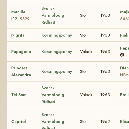
Svensk
Manilla
Majk
Varmblodig
Sto
1963
(12)
9329
646
Ridhäst
Nigrita
Korsningsponny
Sto
1963
Piali
Pap
Papageno
Korsningsponny
Valack
1963
📷
Princess
Dian
Korsningsponny
Sto
1963
Alexandra
NFM
Svensk
Tel Star
Varmblodig
Valack
1963
Etoi
Ridhäst
Svensk
Capriol
Varmblodig
Sto
1962
Elis
Ridhäst