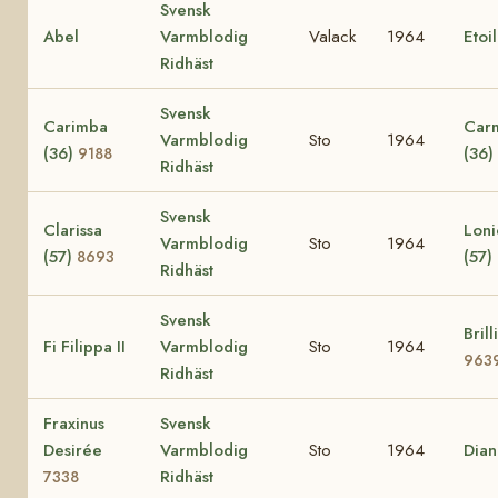
Svensk
Abel
Varmblodig
Valack
1964
Etoi
Ridhäst
Svensk
Carimba
Car
Varmblodig
Sto
1964
(36)
(36)
9188
Ridhäst
Svensk
Clarissa
Loni
Varmblodig
Sto
1964
(57)
(57)
8693
Ridhäst
Svensk
Brill
Fi Filippa II
Varmblodig
Sto
1964
963
Ridhäst
Fraxinus
Svensk
Desirée
Varmblodig
Sto
1964
Dia
Ridhäst
7338