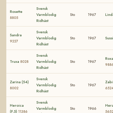
Svensk
Rosette
Varmblodig
Sto
1967
Lin
8805
Ridhäst
Svensk
Sandra
Varmblodig
Sto
1967
Suss
9227
Ridhäst
Svensk
Roxa
Truxa
Varmblodig
Sto
1967
8028
988
Ridhäst
Svensk
Zarina (54)
Zabi
Varmblodig
Sto
1967
8002
652
Ridhäst
Svensk
Heroica
Hera
Varmblodig
Sto
1966
(F.5)
11386
565