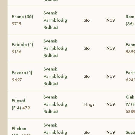
Svensk
Erona (36)
Ramo
Varmblodig
Sto
1969
(36)
9715
Ridhäst
Svensk
Fabiola (1)
Fann
Varmblodig
Sto
1969
9136
565
Ridhäst
Svensk
Fazera (1)
Farit
Varmblodig
Sto
1969
9627
624
Ridhäst
Svensk
Gak
Filosof
Varmblodig
Hingst
1969
IV (F
(F.4)
479
Ridhäst
588
Svensk
Flickan
Varmblodig
Sto
1969
Suss