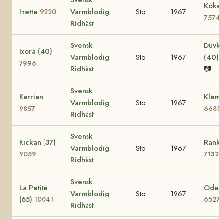
Koke
Inette
Varmblodig
Sto
1967
9220
757
Ridhäst
Svensk
Duvk
Ixora (40)
Varmblodig
Sto
1967
(40
7996
Ridhäst
📷
Svensk
Karrian
Klem
Varmblodig
Sto
1967
9857
668
Ridhäst
Svensk
Kickan (37)
Rank
Varmblodig
Sto
1967
9059
7132
Ridhäst
Svensk
La Petite
Odet
Varmblodig
Sto
1967
(65)
10041
652
Ridhäst