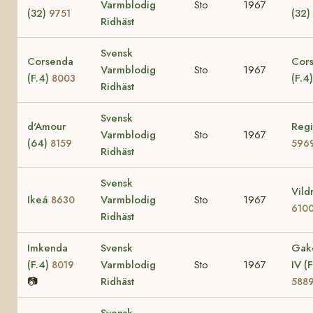
Varmblodig
Sto
1967
(32)
(32)
9751
Ridhäst
Svensk
Corsenda
Cors
Varmblodig
Sto
1967
(F.4)
(F.4
8003
Ridhäst
Svensk
d'Amour
Regi
Varmblodig
Sto
1967
(64)
8159
596
Ridhäst
Svensk
Vild
Ikeá
Varmblodig
Sto
1967
8630
610
Ridhäst
Imkenda
Svensk
Gak
(F.4)
Varmblodig
Sto
1967
IV (F
8019
📷
Ridhäst
588
Svensk