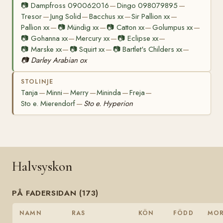
📷
Dampfross 090062016
Dingo 098079895
—
—
Tresor
Jung Solid
Bacchus xx
Sir Pallion xx
—
—
—
—
Pallion xx
📷
Mündig xx
📷
Catton xx
Golumpus xx
—
—
—
—
📷
Gohanna xx
Mercury xx
📷
Eclipse xx
—
—
—
📷
Marske xx
📷
Squirt xx
📷
Bartlet's Childers xx
—
—
—
📷
Darley Arabian ox
STOLINJE
Tanja
Minni
Merry
Mininda
Freja
—
—
—
—
—
Sto e. Mierendorf
Sto e. Hyperion
—
Halvsyskon
PÅ FADERSIDAN (173)
NAMN
RAS
KÖN
FÖDD
MO