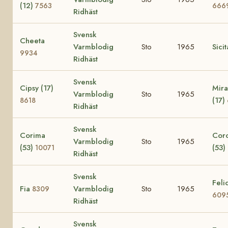
(12)
7563
666
Ridhäst
Svensk
Cheeta
Varmblodig
Sto
1965
Sici
9934
Ridhäst
Svensk
Cipsy (17)
Mira
Varmblodig
Sto
1965
(17)
8618
Ridhäst
Svensk
Corima
Cor
Varmblodig
Sto
1965
(53)
(53)
10071
Ridhäst
Svensk
Felic
Fia
Varmblodig
Sto
1965
8309
609
Ridhäst
Svensk