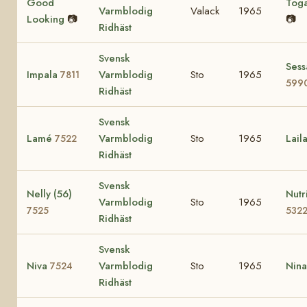
Good
Tog
Varmblodig
Valack
1965
Looking
📷
📷
Ridhäst
Svensk
Sess
Impala
Varmblodig
Sto
1965
7811
599
Ridhäst
Svensk
Lamé
Varmblodig
Sto
1965
Lail
7522
Ridhäst
Svensk
Nelly (56)
Nutr
Varmblodig
Sto
1965
7525
532
Ridhäst
Svensk
Niva
Varmblodig
Sto
1965
Nin
7524
Ridhäst