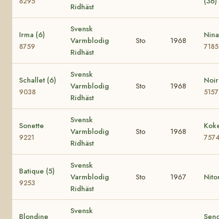
(36)
8295
Ridhäst
Svensk
Irma (6)
Nina
Varmblodig
Sto
1968
8759
7185
Ridhäst
Svensk
Schallet (6)
Noir
Varmblodig
Sto
1968
9038
5157
Ridhäst
Svensk
Sonette
Koke
Varmblodig
Sto
1968
9221
757
Ridhäst
Svensk
Batique (5)
Varmblodig
Sto
1967
Nito
9253
Ridhäst
Svensk
Blondine
Seno