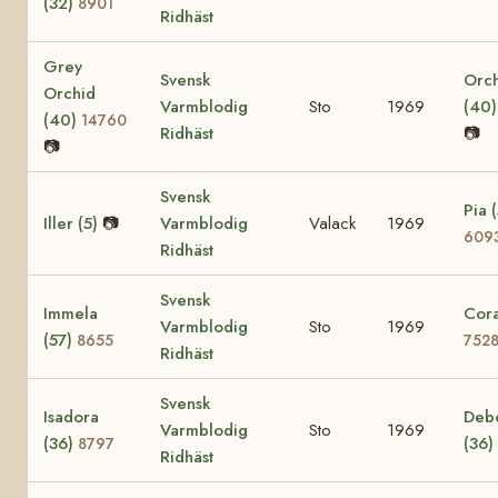
(32)
8901
Ridhäst
Grey
Svensk
Orc
Orchid
Varmblodig
Sto
1969
(40
(40)
14760
Ridhäst
📷
📷
Svensk
Pia (
Iller (5)
📷
Varmblodig
Valack
1969
609
Ridhäst
Svensk
Immela
Cora
Varmblodig
Sto
1969
(57)
8655
752
Ridhäst
Svensk
Isadora
Deb
Varmblodig
Sto
1969
(36)
(36)
8797
Ridhäst