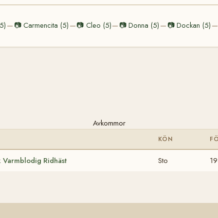
5)
📷
Carmencita (5)
📷
Cleo (5)
📷
Donna (5)
📷
Dockan (5)
—
—
—
—
—
Avkommor
KÖN
F
 Varmblodig Ridhäst
Sto
19