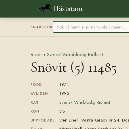
Häststam
SNABBSÖK
Raser
›
Svensk Varmblodig Ridhäst
Snövit (5) 11485
1974
FÖDD
1995
AVLIDEN
Svensk Varmblodig Ridhäst
RAS
Sto
KÖN
Sten Linell, Västra Karaby nr 24, Dö
UPPFÖDARE
Krister Linell, Västra Karaby nr 24