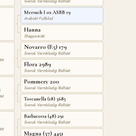
Svensk Varmblodig Ridhäst
Mersuch I ox ASBB 19
Arabiskt Fullblod
Hanna
Shagya-arab
Novarro (F.5) 179
Svensk Varmblodig Ridhäst
st
Flora 2989
Svensk Varmblodig Ridhäst
Pommery 200
Svensk Varmblodig Ridhäst
8
st
Toscanella (18) 3685
Svensk Varmblodig Ridhäst
Barbarossa (48) 291
Svensk Varmblodig Ridhäst
st
Magna (37) 4451