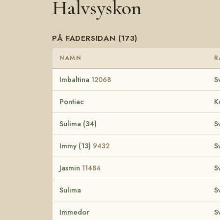
Halvsyskon
PÅ FADERSIDAN (173)
NAMN
R
Imbaltina
S
12068
Pontiac
K
Sulima (34)
S
Immy (13)
S
9432
Jasmin
S
11484
Sulima
S
Immedor
S