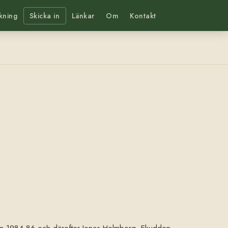
kning
Skicka in
Länkar
Om
Kontakt
holm 1984-86 och därefter Jonas Holmberg, Ekudden,