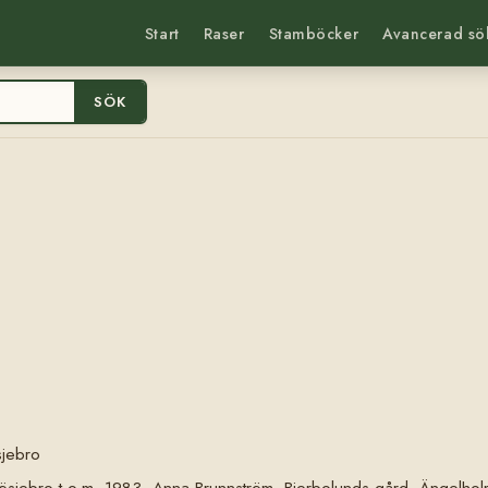
Start
Raser
Stamböcker
Avancerad sö
SÖK
sjebro
, Dösjebro t.o.m. 1983, Anna Brunnström, Bjerbolunds gård, Ängel