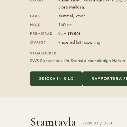
ÄGARE
Stora Mellösa.
skimmel, vthbf
FÄRG
160 cm
HÖJD
B, A (1986)
PREMIERAD
Placerad lätt hoppning.
ÖVRIGT
STAMBÖCKER
SWB Riksstambok för Svenska Varmblodiga Hästen
SKICKA IN BILD
RAPPORTERA F
Stamtavla
SKRIV UT / DELA