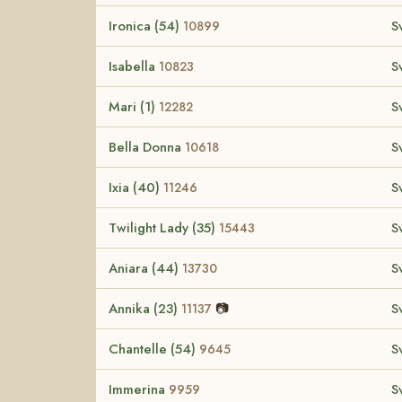
Ironica (54)
S
10899
Isabella
S
10823
Mari (1)
S
12282
Bella Donna
S
10618
Ixia (40)
S
11246
Twilight Lady (35)
S
15443
Aniara (44)
S
13730
Annika (23)
📷
S
11137
Chantelle (54)
S
9645
Immerina
S
9959