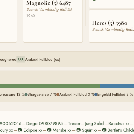
Magnolie (5) 6487
Svensk Varmblodig Ridhäst
1960
Heres (5) 5980
Svensk Varmblodig Ridhä
oroughbred
Arabiskt Fullblod (ox)
OX
preussare 13 %
Shagya-arab 7 %
Arabiskt Fullblod 3 %
Engelskt Fullblod 3 %
090062016
Dingo 098079895
Tresor
Jung Solid
Bacchus xx
—
—
—
—
—
cury xx
📷
Eclipse xx
📷
Marske xx
📷
Squirt xx
📷
Bartlet's Child
—
—
—
—