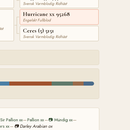
Svensk Varmblodig Ridhäst
Hurricane xx 95268
Engelskt Fullblod
st
Ceres (5) 5151
Svensk Varmblodig Ridhäst
Sir Pallion xx
Pallion xx
📷
Mündig xx
—
—
—
ers xx
📷
Darley Arabian ox
—