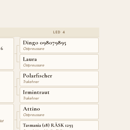
LED 4
Dingo 098079895
16
Ostpreussare
Laura
Ostpreussare
Polarfischer
Trakehner
Irmintraut
Trakehner
Attino
Ostpreussare
st
Tasmania (18) RÄSK 1293