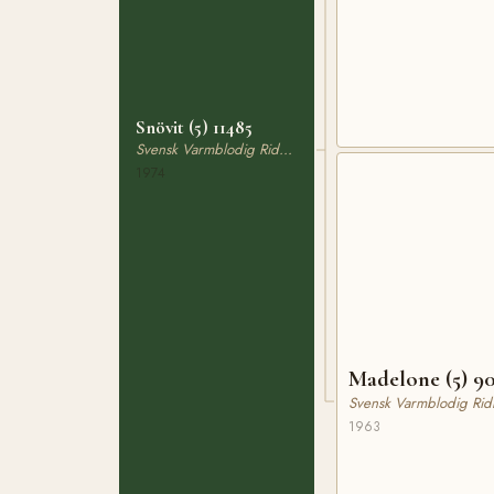
Snövit (5) 11485
Svensk Varmblodig Ridhäst
1974
Madelone (5) 9
Svensk Varmblodig Rid
1963