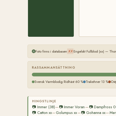
Foto finns i databasen
Engelskt Fullblod (xx) — Th
XX
RASSAMMANSÄTTNING
Svensk Varmblodig Ridhäst 60 %
Trakehner 13 %
Ost
HINGSTLINJE
📷
Immer (38)
📷
Immer Voran
📷
Dampfross 
—
—
📷
Catton xx
Golumpus xx
📷
Gohanna xx
Mer
—
—
—